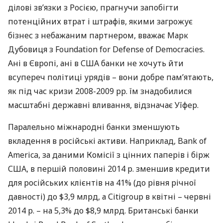
ділові зв’язки з Росією, прагнучи запобігти
потенційних втрат і штрафів, якими загрожує
бізнес з небажаним партнером, вважає Марк
Дубовиця з Foundation for Defense of Democracies.
Ані в Європі, ані в
США
банки не хочуть йти
всупереч політиці урядів – вони добре пам’ятають,
як під час кризи 2008-2009 рр. їм знадобилися
масштабні державні вливання, відзначає Уїфер.
Паралельно міжнародні банки зменшують
вкладення в російські активи. Наприклад, Bank of
America, за даними Комісії з цінних паперів і бірж
США
, в першій половині 2014 р. зменшив кредити
для російських клієнтів на 41% (до рівня річної
давності) до $3,9 млрд, а Сitigroup в квітні – червні
2014 р. – на 5,3% до $8,9 млрд. Британські банки