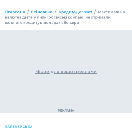
/
/
/
Finance.ua
Всі новини
Кредит&Депозит
Максимальна
валютна дієта: у липні російські компанії не отримали
жодного кредиту в доларах або євро
Місце для вашої реклами
ПАРТНЕРСЬКА