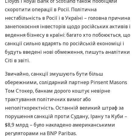
Lloyds і Royal Bank of Scotland також пообіцяли
скоротити операції в Росії. Політична
нестабільність в Росії і в Україні – головна причина
занепокоєння інвесторів щодо російських активів і
ведення бізнесу в країні: багато хто побоюється, що
санкції сильно вдарять по російській економіці і
будуть введені нові обмеження, пишуть аналітики
Сiti в звіті.
Звичайно, санкції змушують бути більш
обережними, солідарний партнер Pinsent Masons
Том Стокер, банкам дорого коштує невірне
трактування політичних вимог або
неполіткоректність. Останній великий штраф за
порушення санкцій проти Судану, Ірану та Куби –
$8,9 млрд – було накладено американськими
регуляторами на
BNP
Paribas.