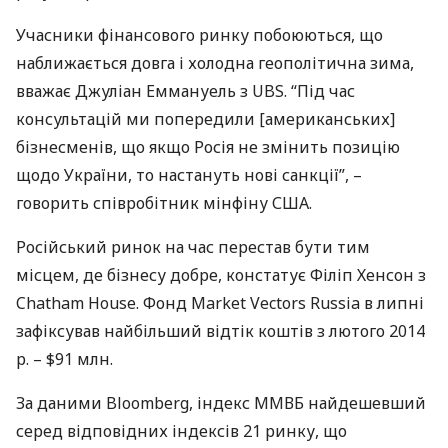
Учасники фінансового ринку побоюються, що
наближається довга і холодна геополітична зима,
вважає Джуліан Еммануель з
UBS
. “Під час
консультацій ми попередили [американських]
бізнесменів, що якщо Росія не змінить позицію
щодо України, то настануть нові санкції”, –
говорить співробітник мінфіну
США
.
Російський ринок на час перестав бути тим
місцем, де бізнесу добре, констатує Філіп Хенсон з
Chatham House. Фонд Market Vectors Russia в липні
зафіксував найбільший відтік коштів з лютого 2014
р. – $91 млн.
За даними Bloomberg, індекс
ММВБ
найдешевший
серед відповідних індексів 21 ринку, що