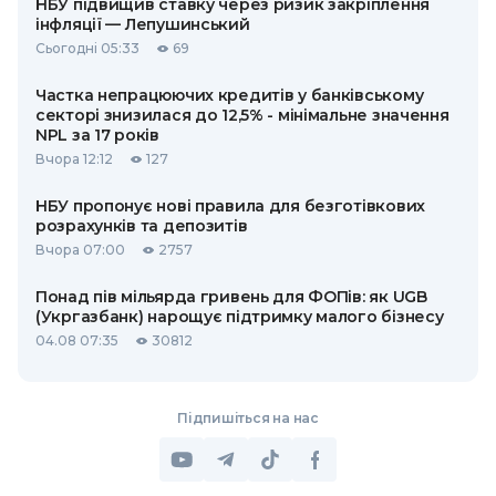
НБУ підвищив ставку через ризик закріплення
інфляції — Лепушинський
Сьогодні 05:33
69
Частка непрацюючих кредитів у банківському
секторі знизилася до 12,5% - мінімальне значення
NPL за 17 років
Вчора 12:12
127
НБУ пропонує нові правила для безготівкових
розрахунків та депозитів
Вчора 07:00
2757
Понад пів мільярда гривень для ФОПів: як UGB
(Укргазбанк) нарощує підтримку малого бізнесу
04.08 07:35
30812
Підпишіться на нас