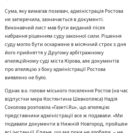
Сума, яку вимагав позивач, адміністрація Ростова
не заперечила, зазначається в документі.
Виконавчий лист мав бути виданий після
набрання рішенням суду законної сили. Рішення
суду могло бути оскаржене в місячний строк з дня
його прийняття у Другому арбітражному
апеляційному суді міста Кірова, але документів
про апеляцію з боку адміністрації Ростова
виявлено не було.
Однак в.о. голови міського поселення Ростов (на час
відпустки мера Костянтина Шевкопляса) Надія
Соколова розповіла «Газеті.Ru», що апеляцію
представники адміністрації все ж подавали. «Ми
подавали документи в Нижній Новгород, пройшли
всі інстанції. Єдине, що ми поки не зробили, – не