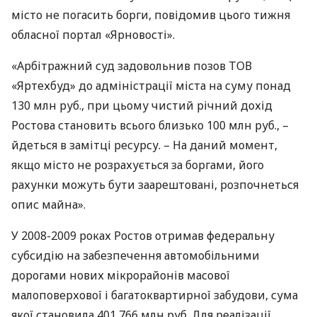
місто не погасить борги, повідомив цього тижня
обласної портал «Ярновості».
«Арбітражний суд задовольнив позов
ТОВ
«Яртехбуд» до адміністрації міста на суму понад
130 млн руб., при цьому чистий річний дохід
Ростова становить всього близько 100 млн руб., –
йдеться в замітці ресурсу. – На даний момент,
якщо місто не розрахується за боргами, його
рахунки можуть бути заарештовані, розпочнеться
опис майна».
У 2008-2009 роках Ростов отримав федеральну
субсидію на забезпечення автомобільними
дорогами нових мікрорайонів масової
малоповерхової і багатоквартирної забудови, сума
якої становила 401,766 млн руб. Для реалізації