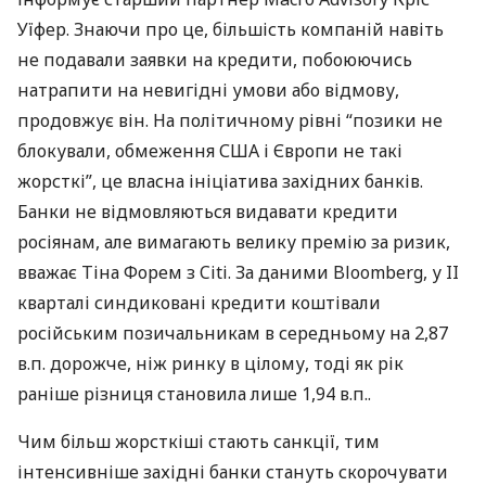
Уїфер. Знаючи про це, більшість компаній навіть
не подавали заявки на кредити, побоюючись
натрапити на невигідні умови або відмову,
продовжує він. На політичному рівні “позики не
блокували, обмеження
США
і Європи не такі
жорсткі”, це власна ініціатива західних банків.
Банки не відмовляються видавати кредити
росіянам, але вимагають велику премію за ризик,
вважає Тіна Форем з Citi. За даними Bloomberg, у II
кварталі синдиковані кредити коштівали
російським позичальникам в середньому на 2,87
в.п. дорожче, ніж ринку в цілому, тоді як рік
раніше різниця становила лише 1,94 в.п..
Чим більш жорсткіші стають санкції, тим
інтенсивніше західні банки стануть скорочувати