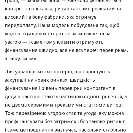
гроші, — зазначає вона. — Але коли фінансується
конкретна поставка, ризик так само реальний та
високий і з боку фабрики, яка отримує
передоплату. Наша модель побудована так, щоб
жодна з цих двох сторін не залишалася поза
увагою — і саме тому клієнти отримують
фінансування швидко, але не всупереч перевіркам,
а завдяки їм».
Для українських імпортерів, що нарощують
закупівлі на нових ринках, швидкість
фінансування і рівень перевірки контрагентів
дедалі частіше стають частиною одного рішення, а
не двома окремими треками чи статтями витрат.
Тож перевіреною угодою стає та угода, яку можна
профінансувати без затримок і без зайвих ризиків,
і саме це поєднання визначає, наскільки стабільно