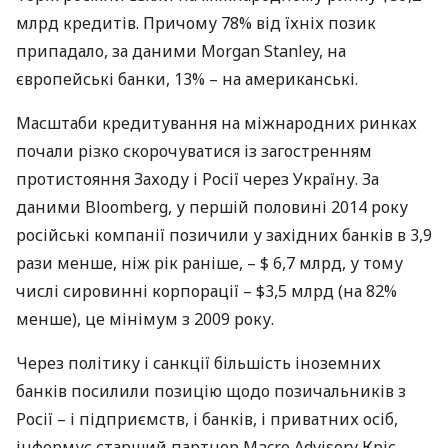
млрд кредитів. Причому 78% від їхніх позик
припадало, за даними Morgan Stanley, на
європейські банки, 13% – на американські.
Масштаби кредитування на міжнародних ринках
почали різко скорочуватися із загостренням
протистояння Заходу і Росії через Україну. За
даними Bloomberg, у першій половині 2014 року
російські компанії позичили у західних банків в 3,9
рази менше, ніж рік раніше, – $ 6,7 млрд, у тому
числі сировинні корпорації – $3,5 млрд (на 82%
менше), це мінімум з 2009 року.
Через політику і санкції більшість іноземних
банків посилили позицію щодо позичальників з
Росії – і підприємств, і банків, і приватних осіб,
інформує старший партнер Macro Advisory Кріс