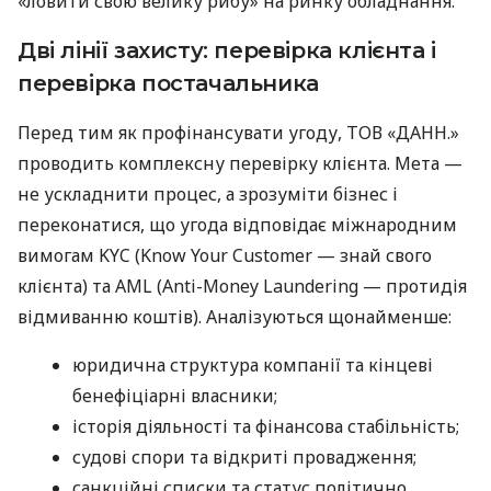
«ловити свою велику рибу» на ринку обладнання.
Дві лінії захисту: перевірка клієнта і
перевірка постачальника
Перед тим як профінансувати угоду, ТОВ «ДАНН.»
проводить комплексну перевірку клієнта. Мета —
не ускладнити процес, а зрозуміти бізнес і
переконатися, що угода відповідає міжнародним
вимогам KYC (Know Your Customer — знай свого
клієнта) та AML (Anti-Money Laundering — протидія
відмиванню коштів). Аналізуються щонайменше:
юридична структура компанії та кінцеві
бенефіціарні власники;
історія діяльності та фінансова стабільність;
судові спори та відкриті провадження;
санкційні списки та статус політично