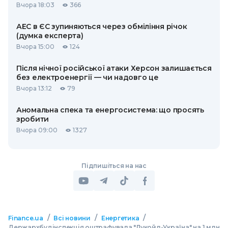
Вчора 18:03
366
АЕС в ЄС зупиняються через обміління річок
(думка експерта)
Вчора 15:00
124
Після нічної російської атаки Херсон залишається
без електроенергії — чи надовго це
Вчора 13:12
79
Аномальна спека та енергосистема: що просять
зробити
Вчора 09:00
1327
Підпишіться на нас
/
/
/
Finance.ua
Всі новини
Енергетика
Держархбудінспекція оштрафувала "Лукойл-Україна" на 1 млн