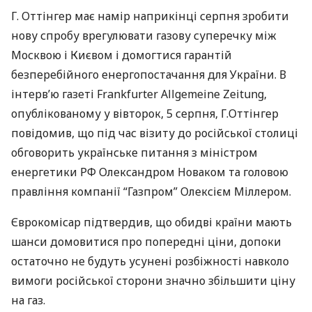
Г. Оттінгер має намір наприкінці серпня зробити
нову спробу врегулювати газову суперечку між
Москвою і Києвом і домогтися гарантій
безперебійного енергопостачання для України. В
інтерв’ю газеті Frankfurter Allgemeine Zeitung,
опублікованому у вівторок, 5 серпня, Г.Оттінгер
повідомив, що під час візиту до російської столиці
обговорить українське питання з міністром
енергетики РФ Олександром Новаком та головою
правління компанії “Газпром” Олексієм Міллером.
Єврокомісар підтвердив, що обидві країни мають
шанси домовитися про попередні ціни, допоки
остаточно не будуть усунені розбіжності навколо
вимоги російської сторони значно збільшити ціну
на газ.