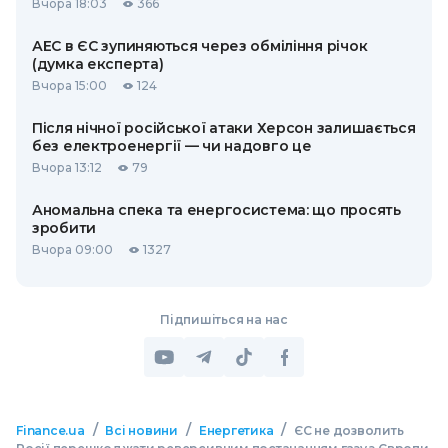
Вчора 18:03
366
АЕС в ЄС зупиняються через обміління річок
(думка експерта)
Вчора 15:00
124
Після нічної російської атаки Херсон залишається
без електроенергії — чи надовго це
Вчора 13:12
79
Аномальна спека та енергосистема: що просять
зробити
Вчора 09:00
1327
Підпишіться на нас
/
/
/
Finance.ua
Всі новини
Енергетика
ЄС не дозволить