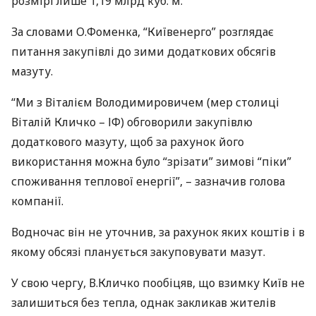
розмірі лише 1,19 млрд куб. м.
За словами О.Фоменка, “Київенерго” розглядає
питання закупівлі до зими додаткових обсягів
мазуту.
“Ми з Віталієм Володимировичем (мер столиці
Віталій Кличко – ІФ) обговорили закупівлю
додаткового мазуту, щоб за рахунок його
використання можна було “зрізати” зимові “піки”
споживання теплової енергії”, – зазначив голова
компанії.
Водночас він не уточнив, за рахунок яких коштів і в
якому обсязі планується закуповувати мазут.
У свою чергу, В.Кличко пообіцяв, що взимку Київ не
залишиться без тепла, однак закликав жителів