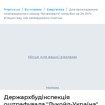
/
/
/
Finance.ua
Всі новини
Енергетика
Для проходження
опалювального сезону "Київенерго" потрібно на 26-30%
більше газу, ніж затверджено лімітом
Місце для вашої реклами
Держархбудінспекція
оштрафувала "Лукойл-Україна"