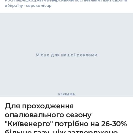
Росії перешкоджати реверсивним постачанням газу з Європи
в Україну - єврокомісар
Місце для вашої реклами
Для проходження
опалювального сезону
"Київенерго" потрібно на 26-30%
більше газу, ніж затверджено