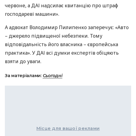
червоне, а
ДАІ
надсилає квитанцію про штраф
господареві машини».
А адвокат Володимир Пилипенко заперечує: «Авто
– джерело підвищеної небезпеки. Тому
відповідальність його власника – європейська
практика». У
ДАІ
всі думки експертів обіцяють
взяти до уваги.
За матеріалами:
Сьогодні
Місце для вашої реклами