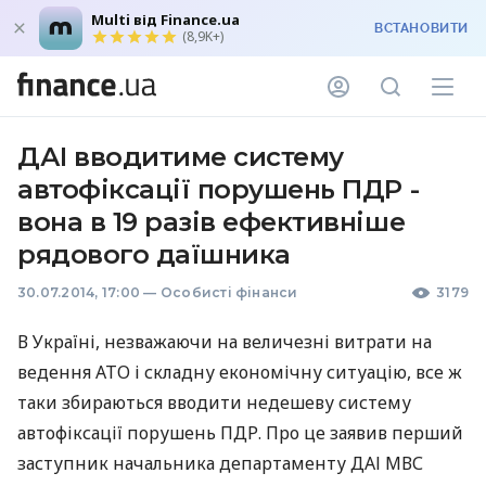
Multi від Finance.ua
ВСТАНОВИТИ
(8,9K+)
ДАІ вводитиме систему
автофіксації порушень ПДР -
вона в 19 разів ефективніше
рядового даїшника
30.07.2014, 17:00
—
Особисті фінанси
3179
В Україні, незважаючи на величезні витрати на
ведення
АТО
і складну економічну ситуацію, все ж
таки збираються вводити недешеву систему
автофіксації порушень
ПДР
. Про це заявив перший
заступник начальника департаменту
ДАІ
МВС