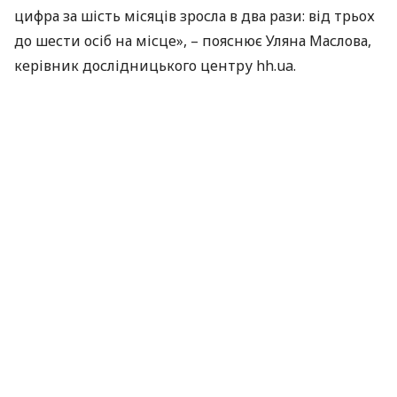
цифра за шість місяців зросла в два рази: від трьох
до шести осіб на місце», – пояснює Уляна Маслова,
керівник дослідницького центру hh.ua.
Водночас кількість вакансій скорочується. У першу
чергу це стосується компаній з регіонів, охоплених
АТО
. «Ця тенденція [скорочення кількості вакансій]
характерна для всіх областей України, але в
областях, де проводиться
АТО
, вона проявляється
яскравіше», – підкреслює Уляна Маслова. За її
словами, до кінця квітня – початку травня (початок
активних бойових дій) ринок праці в цих областях
тримався на рівні попередніх місяців,
демонструючи характерний для всіх регіонів
України спад.
Великі гравці ринку, у тому числі компанії