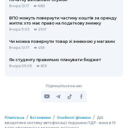
Вчора 13:17
6185
ВПО можуть повернути частину коштів за оренду
житла: хто має право на податкову знижку
Вчора 11:03
2901
Чи можна повернути товар зі знижкою у магазин
Вчора 10:17
458
Як студенту правильно планувати бюджет
Вчора 09:09
659
Підпишіться на нас
/
/
/
Finance.ua
Всі новини
Особисті фінанси
ДАІ
вводитиме систему автофіксації порушень ПДР - вона в 19
разів ефективніше рядового даїшника