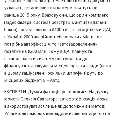
узаконить автофіксацію. Але навіть якщо документ
ухвалять, встановлювати камери почнуть не
раніше 2015 року. Враховуючи, що один комплекс
(відеокамера, система реєстрації, антивандальні
бокси) коштує близько $100 тис., а, за оцінками
ДАІ
,
в Україні 2000 аварійно-небезпечних місць, де
потрібна автофіксація, то «автозадоволення»
потягне на $200 млн. Тому в
ДАІ
планують
встановлювати систему поступово, а до
фінансування залучити місцеві органи влади (вони
в цьому зацікавлені, оскільки штрафи йдуть до
місцевих бюджетів. – Авт.).
ЕКСПЕРТИ
. Думки фахівців розділилися. На думку
юриста Олексія Святогора, автофотофіксація може
використовуватися лише як допоміжний метод:
«Уявімо: автомобіль викрадений, злочинець їде на