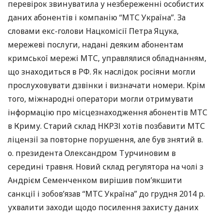
перевірок звинуватила у незбереженні особистих
даних абонентів і компанію “
МТС
Україна”. За
словами екс-голови Нацкомісії Петра Яцука,
мережеві послуги, надані деяким абонентам
кримської мережі
МТС
, управлялися обладнанням,
що знаходиться в РФ. Як наслідок росіяни могли
прослуховувати дзвінки і визначати номери. Крім
того, міжнародні оператори могли отримувати
інформацію про місцезнаходження абонентів
МТС
в Криму. Старий склад
НКРЗІ
хотів позбавити
МТС
ліцензії за повторне порушення, але був знятий в.
о. президента Олександром Турчиновим в
середині травня. Новий склад регулятора на чолі з
Андрієм Семенченком вирішив пом’якшити
санкції і зобов’язав “
МТС
Україна” до грудня 2014 р.
ухвалити заходи щодо посилення захисту даних