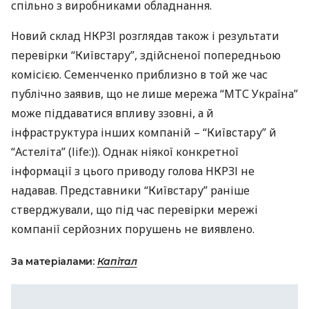
спільно з виробниками обладнання.
Новий склад
НКРЗІ
розглядав також і результати
перевірки “Київстару”, здійсненої попередньою
комісією. Семенченко приблизно в той же час
публічно заявив, що не лише мережа “
МТС
Україна”
може піддаватися впливу ззовні, а й
інфраструктура інших компаній – “Київстару” й
“Астеліта” (life:)). Однак ніякої конкретної
інформації з цього приводу голова
НКРЗІ
не
надавав. Представники “Київстару” раніше
стверджували, що під час перевірки мережі
компанії серйозних порушень не виявлено.
За матеріалами:
Капітал