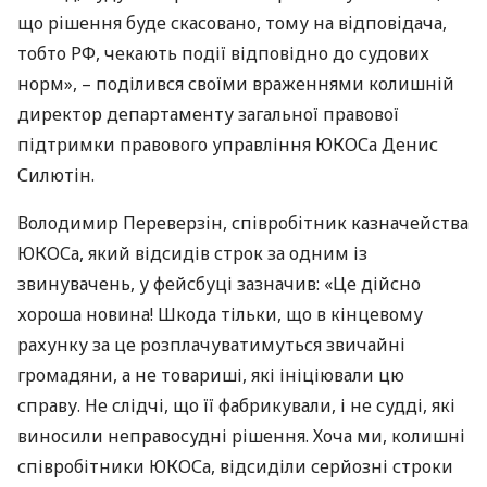
що рішення буде скасовано, тому на відповідача,
тобто РФ, чекають події відповідно до судових
норм», – поділився своїми враженнями колишній
директор департаменту загальної правової
підтримки правового управління
ЮКОС
а Денис
Силютін.
Володимир Переверзін, співробітник казначейства
ЮКОС
а, який відсидів строк за одним із
звинувачень, у фейсбуці зазначив: «Це дійсно
хороша новина! Шкода тільки, що в кінцевому
рахунку за це розплачуватимуться звичайні
громадяни, а не товариші, які ініціювали цю
справу. Не слідчі, що її фабрикували, і не судді, які
виносили неправосудні рішення. Хоча ми, колишні
співробітники
ЮКОС
а, відсиділи серйозні строки