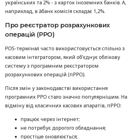
українських та 2% - з карток іноземних банків. А,
наприклад, в àбанк комісія складає 1,2%.
Про реєстратор розрахункових
операцій (РРО)
POS-термінал часто використовується спільно з
касовим інтегратором, який об’єднує облікову
систему з програмним реєстратором
розрахункових операцій (пРРО).
Після змін у законодавстві використання
програмних РРО стало значно популярнішим. На
відміну від класичних касових апаратів, пРРО:
працює через інтернет;
не потребує дорогого обладнання;
простіше оновлюється;