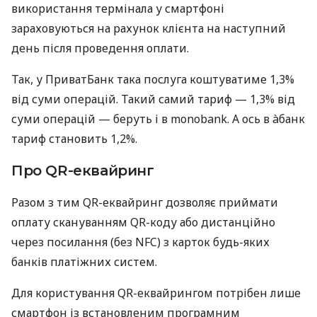
використання термінала у смартфоні
зараховуються на рахунок клієнта на наступний
день після проведення оплати.
Так, у ПриватБанк така послуга коштуватиме 1,3%
від суми операцій. Такий самий тариф — 1,3% від
суми операцій — беруть і в monobank. А ось в àбанк
тариф становить 1,2%.
Про QR-еквайринг
Разом з тим QR-еквайринг дозволяє приймати
оплату скануванням QR-коду або дистанційно
через посилання (без NFC) з карток будь-яких
банків платіжних систем.
Для користування QR-еквайрингом потрібен лише
смартфон із встановленим програмним