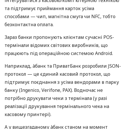
інтегруватися з касовою/комп'ютерною технікою
та підтримує приймання карток усіма
способами — чип, магнітна смуга чи NFC, тобто
безконтактна оплата.
Зараз банки пропонують клієнтам сучасні POS-
термінали відомих світових виробників, що
працюють під операційною системою Android.
Наприклад, àбанк та ПриватБанк розробили JSON-
протокол — це єдиний касовий протокол, що
підтримує поєднання з усіма вендорами в парку
банку (Ingenico, Verifone, PAX). Водночас не
потрібно друкувати чеки з термінала (у разі
реалізації друкування термінального чека на
касовому принтері).
А у вищезгаданому àбанк станом на момент