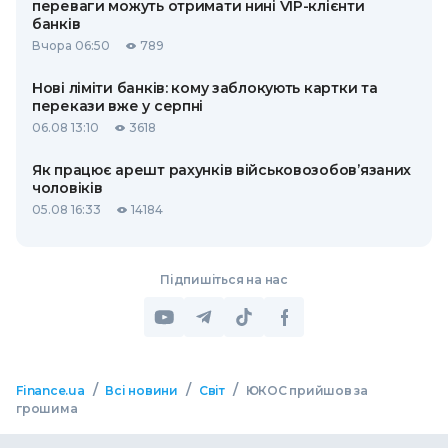
переваги можуть отримати нині VIP-клієнти
банків
Вчора 06:50
789
Нові ліміти банків: кому заблокують картки та
перекази вже у серпні
06.08 13:10
3618
Як працює арешт рахунків військовозобов’язаних
чоловіків
05.08 16:33
14184
Підпишіться на нас
/
/
/
Finance.ua
Всі новини
Світ
ЮКОС прийшов за
грошима