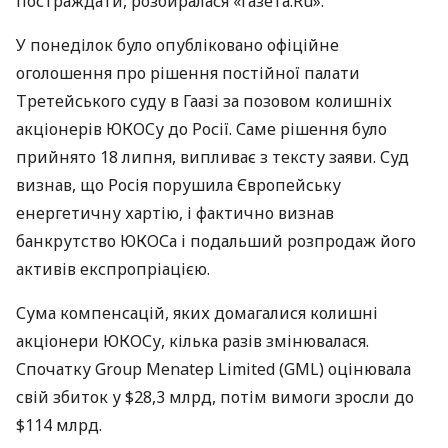
постраждати, розбиралася «Газета.Ru».
У понеділок було опубліковано офіційне
оголошення про рішення постійної палати
Третейського суду в Гаазі за позовом колишніх
акціонерів
ЮКОС
у до Росії. Саме рішення було
прийнято 18 липня, випливає з тексту заяви. Суд
визнав, що Росія порушила Європейську
енергетичну хартію, і фактично визнав
банкрутство
ЮКОС
а і подальший розпродаж його
активів експропріацією.
Сума компенсацій, яких домагалися колишні
акціонери
ЮКОС
у, кілька разів змінювалася.
Спочатку Group Menatep Limited (
GML
) оцінювала
свій збиток у $28,3 млрд, потім вимоги зросли до
$114 млрд.