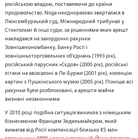
російською владою, поставляючи до країни
продовольство. Noga неодноразово зверталася в
Люксембурзький суд, Міжнародний трибунал у
Стокгольмі й інші суди, за рішеннями яких арешт
накладався на закордонні рахунки
Зовнішекономбанку, Банку Росії і
зовнішньоторговельних об’єднань (1993 рік),
російський парусник «Сєдов» (2000 рік), російські
літаки на авіасалоні в Ле-Бурже (2001 рік), колекцію
картин з Пушкінського музею (2005 рік). Пізніше всі
рахунки були розблоковані, а арешти майна
визнані незаконними.
У 2010 році подібна ситуація виникла з німецьким
бізнесменом Францем Зедельмайєром, який
вимагав від Росії компенсації близько €5 млн