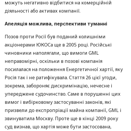
можуть негативно відбитися на комерційній
діяльності або активах компанії.
Апеляція можлива, перспективи туманні
Позов проти Росії був поданий колишніми
акціонерами
ЮКОС
а ще в 2005 році. Російські
чиновники наполягали, що вимоги
GML
неправомірні, оскільки в позові компанія
посилалася на положення Енергетичної хартії, яку
Росія так і не ратифікувала. Стаття 26 цієї угоди,
зокрема, забороняє дискримінацію, нечесне і
упереджене судочинство. Саме в порушенні цих
вимог і вибірковому застосуванні законів, які
призвели до експропріації майна компанії,
GML
і
звинуватила Москву. Проте ще в кінці 2009 року
суд визнав, що хартія може бути застосована,