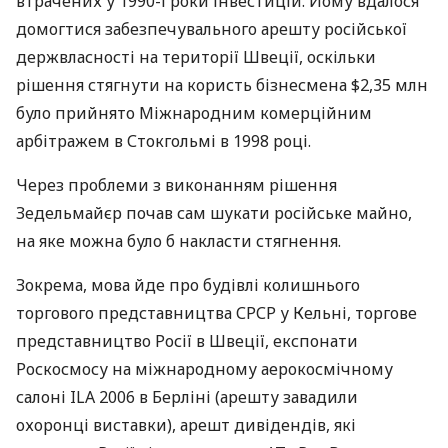
втрачених у 1990-і роки інвестицій. Йому вдалося
домогтися забезпечувального арешту російської
держвласності на території Швеції, оскільки
рішення стягнути на користь бізнесмена $2,35 млн
було прийнято Міжнародним комерційним
арбітражем в Стокгольмі в 1998 році.
Через проблеми з виконанням рішення
Зедельмайєр почав сам шукати російське майно,
на яке можна було б накласти стягнення.
Зокрема, мова йде про будівлі колишнього
торгового представництва
СРСР
у Кельні, торгове
представництво Росії в Швеції, експонати
Роскосмосу на міжнародному аерокосмічному
салоні
ILA
2006 в Берліні (арешту завадили
охоронці виставки), арешт дивідендів, які