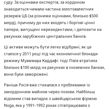
суду. За оцінками експертів, за кордоном
знаходиться чимала частина золотовалютних
резервів ЦБ (за різними оцінками, близько $500
млрд), причому до них входять і боргові цінні
папери, випущені нерезидентами, і депозити на
рахунках зарубіжних центральних банків.
Ці активи можуть бути легко відібрані, як це
сталося у 2011 році під час економічної блокади
режиму Муаммара Каддафі: тоді Лівія втратила
близько $100 млрд на рахунках в іноземних банках,
вони були заморожені.
Раніше Росія вже стикалася з проблемами із
закордонним майном через позови. Найбільш
відомим став випадок з швейцарською фірмою
Noga, яка у 1991-1992 роках співпрацювала з