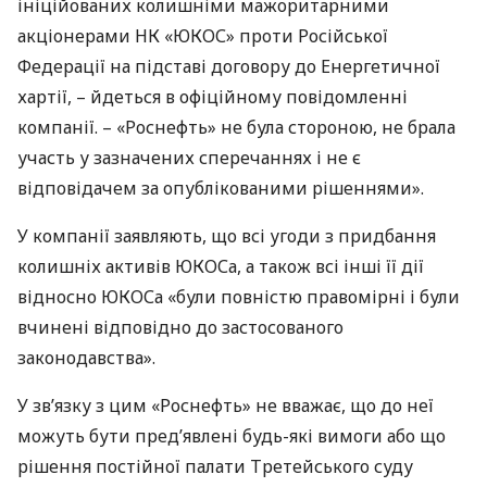
ініційованих колишніми мажоритарними
акціонерами НК «ЮКОС» проти Російської
Федерації на підставі договору до Енергетичної
хартії, – йдеться в офіційному повідомленні
компанії. – «Роснефть» не була стороною, не брала
участь у зазначених сперечаннях і не є
відповідачем за опублікованими рішеннями».
У компанії заявляють, що всі угоди з придбання
колишніх активів
ЮКОС
а, а також всі інші її дії
відносно
ЮКОС
а «були повністю правомірні і були
вчинені відповідно до застосованого
законодавства».
У зв’язку з цим «Роснефть» не вважає, що до неї
можуть бути пред’явлені будь-які вимоги або що
рішення постійної палати Третейського суду