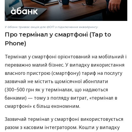
У àбанк триває акція для ФОП з підключення еквайрингу
Про термінал у смартфоні (Tap to
Phone)
Термінал у смартфоні орієнтований на мобільний і
переважно малий бізнес. У випадку використання
власного пристрою (смартфону) тариф на послугу
зазвичай не містить щомісячної абонплати
(300−500 грн як у терміналах, що надаються
банками) — тому з погляду витрат, «термінал в
смартфоні» є більш економним.
Зазвичай термінал у смартфоні використовується
разом з касовим інтегратором. Кошти у випадку