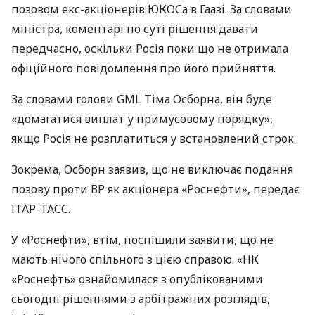
позовом екс-акціонерів
ЮКОС
а в Гаазі. За словами
міністра, коментарі по суті рішення давати
передчасно, оскільки Росія поки що не отримала
офіційного повідомлення про його прийняття.
За словами голови
GML
Тіма Осборна, він буде
«домагатися виплат у примусовому порядку»,
якщо Росія не розплатиться у встановлений строк.
Зокрема, Осборн заявив, що не виключає подання
позову проти ВР як акціонера «Роснефти», передає
ІТАР
-
ТАСС
.
У «Роснефти», втім, поспішили заявити, що не
мають нічого спільного з цією справою. «НК
«Роснефть» ознайомилася з опублікованими
сьогодні рішеннями з арбітражних розглядів,