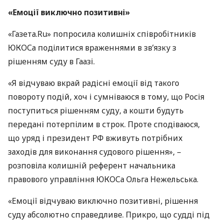
«Емоції виключно позитивні»
«Газета.Ru» попросила колишніх співробітників
ЮКОС
а поділитися враженнями в зв’язку з
рішенням суду в Гаазі.
«Я відчуваю вкрай радісні емоції від такого
повороту подій, хоч і сумніваюся в тому, що Росія
поступиться рішенням суду, а кошти будуть
передані потерпілим в строк. Проте сподіваюся,
що уряд і президент РФ вживуть потрібних
заходів для виконання судового рішення», –
розповіла колишній референт начальника
правового управління
ЮКОС
а Ольга Нежельська.
«Емоції відчуваю виключно позитивні, рішення
суду абсолютно справедливе. Прикро, що судді під