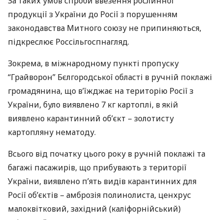
За таких умов спроби ввезення рослинної
продукції з України до Росії з порушенням
законодавства Митного союзу не припиняються,
підкреслює Россільгоспнагляд.
Зокрема, в міжнародному пункті пропуску
“Грайворон” Бєлгородської області в ручній поклажі
громадянина, що в’їжджає на територію Росії з
України, було виявлено 7 кг картоплі, в якій
виявлено карантинний об’єкт – золотисту
картопляну нематоду.
Всього від початку цього року в ручній поклажі та
багажі пасажирів, що прибувають з території
України, виявлено п’ять видів карантинних для
Росії об’єктів – амброзія полинолиста, ценхрус
малоквітковий, західний (каліфорнійський)