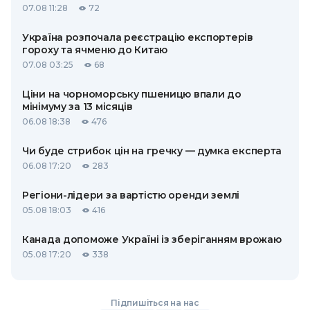
07.08 11:28
72
Україна розпочала реєстрацію експортерів
гороху та ячменю до Китаю
07.08 03:25
68
Ціни на чорноморську пшеницю впали до
мінімуму за 13 місяців
06.08 18:38
476
Чи буде стрибок цін на гречку — думка експерта
06.08 17:20
283
Регіони-лідери за вартістю оренди землі
05.08 18:03
416
Канада допоможе Україні із зберіганням врожаю
05.08 17:20
338
Підпишіться на нас