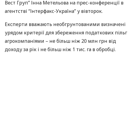
Вест Груп” Інна Метельова на прес-конференції в
агентстві “Інтерфакс-Україна” у вівторок.
Експерти вважають необгрунтованими визначені
урядом критерії для збереження податкових пільг
агрокомпаніями – не більш ніж 20 млн грн від
доходу за рік і не більш ніж 1 тис. га в обробці.
“За нашими оцінками, частка аграрних холдингів в
структурі землекористування становить близько
25-26%. Близько 65-66% – це середні
сільгосппідприємства і лише 10-15% – дрібні
господарства. Відповідно, 90% сектора втрачає
податкові пільги”, – зазначив В.Лапа.
При цьому він зазначив, що інвестування в
сучасну сільгосптехніку та технології для 1 тис. га є