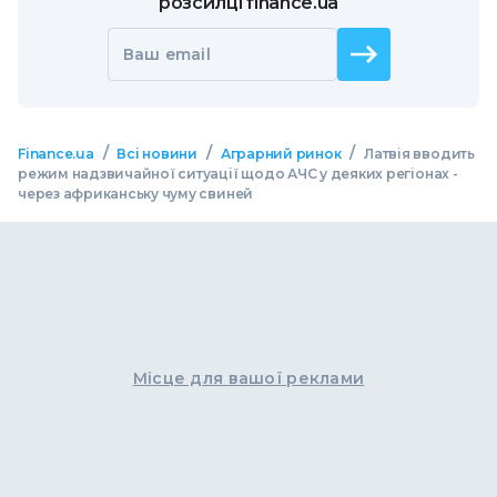
розсилці finance.ua
Ваш email
/
/
/
Finance.ua
Всі новини
Аграрний ринок
Латвія вводить
режим надзвичайної ситуації щодо АЧС у деяких регіонах -
через африканську чуму свиней
Місце для вашої реклами