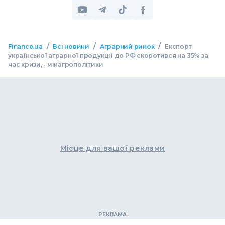
/
/
/
Finance.ua
Всі новини
Аграрний ринок
Експорт
української аграрної продукції до РФ скоротився на 35% за
час кризи, - мінагрополітики
Місце для вашої реклами