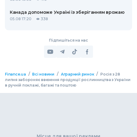
Канада допоможе Україні із зберіганням врожаю
05.08 17:20
338
Підпишіться на нас
/
/
/
Finance.ua
Всі новини
Аграрний ринок
Росія з 28
липня забороняє ввезення продукції рослинництва з України
в ручній поклажі, багажі та поштою
Місце для вашої реклами