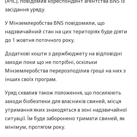
(
АЧС
), повідомив кореспондент агентства
BNS
із
засідання уряду.
У Мінземлеробства
BNS
повідомили, що
надзвичайний стан на цих територіях буде діяти
до 1 жовтня поточного року.
Додаткові кошти з держбюджету на відповідні
заходи поки що не потрібні, оскільки
Мінземлеробства перерозподілив гроші на них з
інших своїх програм.
Уряд схвалив також положення, що посилюють
заходи біобезпеки для власників свиней, місця
утримання яких знаходяться в зоні надзвичайної
ситуації. Їм буде заборонено тримати свиней, як
мінімум, протягом року.