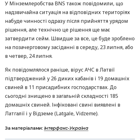
У Мінземлеробства
BNS
також повідомили, що
надзвичайна ситуація на відповідних територіях
набуде чинності одразу після прийняття урядом
рішення, але технічно це рішення ще має
затвердити сейм. Швидше за все, це буде зроблено
на позачерговому засіданні в середу, 23 липня, або
в четвер, 24 липня.
Як повідомлялося раніше, вірус
АЧС
в Латвії
підтверджений у 26 диких кабанів і 19 домашніх
свиней в 11 присадибних господарствах. До
сьогодні знищено в загальній складності 185
домашніх свиней. Інфіковані свині виявлені в
Латгалії і у Відземе (Latgalе, Vidzemе).
За матеріалами:
Інтерфакс-Україна