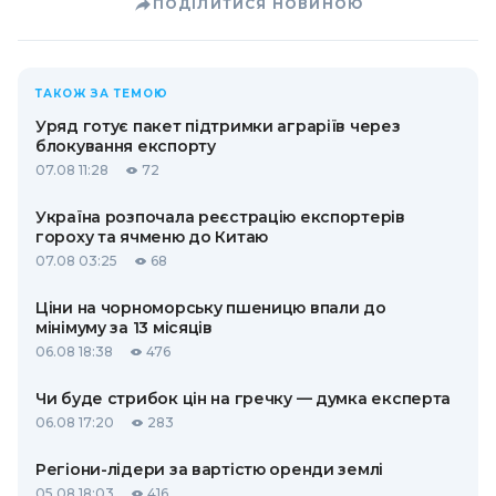
ПОДІЛИТИСЯ НОВИНОЮ
ТАКОЖ ЗА ТЕМОЮ
Уряд готує пакет підтримки аграріїв через
блокування експорту
07.08 11:28
72
Україна розпочала реєстрацію експортерів
гороху та ячменю до Китаю
07.08 03:25
68
Ціни на чорноморську пшеницю впали до
мінімуму за 13 місяців
06.08 18:38
476
Чи буде стрибок цін на гречку — думка експерта
06.08 17:20
283
Регіони-лідери за вартістю оренди землі
05.08 18:03
416