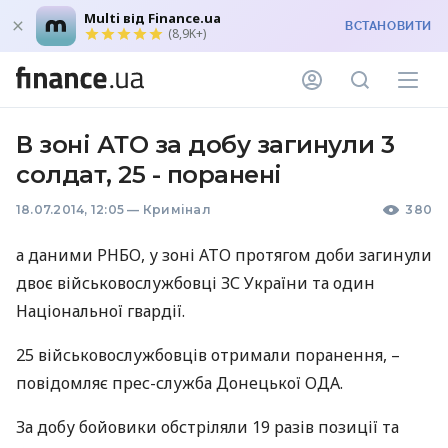
Multi від Finance.ua
ВСТАНОВИТИ
(8,9K+)
В зоні АТО за добу загинули 3
солдат, 25 - поранені
18.07.2014, 12:05
—
Кримінал
380
а даними
РНБО
, у зоні
АТО
протягом доби загинули
двоє військовослужбовці ЗС України та один
Національної гвардії.
25 військовослужбовців отримали поранення, –
повідомляє прес-служба Донецької
ОДА
.
За добу бойовики обстріляли 19 разів позиції та