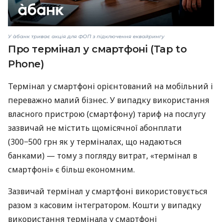
У àбанк триває акція для ФОП з підключення еквайрингу
Про термінал у смартфоні (Tap to
Phone)
Термінал у смартфоні орієнтований на мобільний і
переважно малий бізнес. У випадку використання
власного пристрою (смартфону) тариф на послугу
зазвичай не містить щомісячної абонплати
(300−500 грн як у терміналах, що надаються
банками) — тому з погляду витрат, «термінал в
смартфоні» є більш економним.
Зазвичай термінал у смартфоні використовується
разом з касовим інтегратором. Кошти у випадку
використання термінала у смартфоні