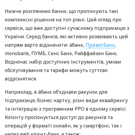
Нижче розглянемо банки, що пропонують такі
комплексні рішення на топ рівні. Цей огляд про
сервіси, що вже доступні сучасному підприємцю з
України. Серед банків, які активно розвивають цей
напрям варто відзначити: àбанк,
ПриватБанк
,
monobank, ПУМБ, Сенс Банк, Райффайзен Банк.
Водночас набір доступних інструментів, умови
обслуговування та тарифи можуть суттєво
відрізнятися.
Наприклад, в àбанк об’єднали рахунок для
підприємця, бізнес-картку, різні види еквайрингу
та інтеграцію з програмним РРО в одному сервісі.
Клієнту пропонується доступ до рахунків та
операцій у форматі онлайн, як у смартфоні, так і
через web клієнт-банк, а також: