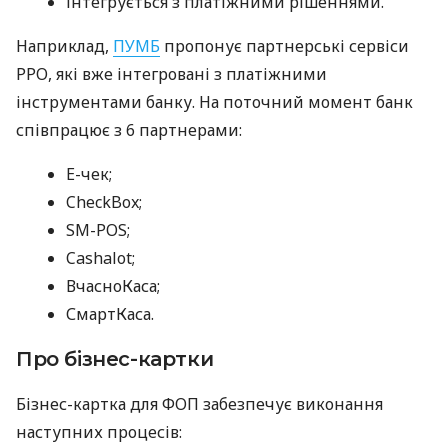
інтегрується з платіжними рішеннями.
Наприклад,
ПУМБ
пропонує партнерські сервіси
РРО, які вже інтегровані з платіжними
інструментами банку. На поточний момент банк
співпрацює з 6 партнерами:
E-чек;
CheckBox;
SM-POS;
Cashalot;
ВчасноКаса;
СмартКаса.
Про бізнес-картки
Бізнес-картка для ФОП забезпечує виконання
наступних процесів: