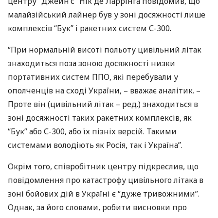
центру “Джейн’с” Нік де Ларрінга повідомив, що
малайзійський лайнер був у зоні досяжності лише
комплексів “Бук” і ракетних систем С-300.
“При нормальній висоті польоту цивільний літак
знаходиться поза зоною досяжності низки
портативних систем
ППО
, які перебували у
ополченців на сході України, – вважає аналітик. –
Проте він (цивільний літак – ред.) знаходиться в
зоні досяжності таких ракетних комплексів, як
“Бук” або С-300, або їх пізніх версій. Такими
системами володіють як Росія, так і Україна”.
Окрім того, співробітник центру підкреслив, що
повідомлення про катастрофу цивільного літака в
зоні бойових дій в Україні є “дуже тривожними”.
Однак, за його словами, робити висновки про