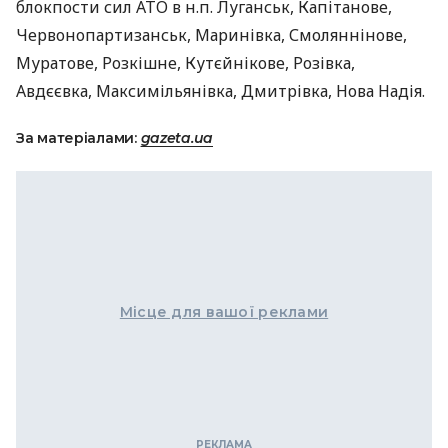
блокпости сил
АТО
в н.п. Луганськ, Капітанове,
Червонопартизанськ, Маринівка, Смоляннінове,
Муратове, Розкішне, Кутєйнікове, Розівка,
Авдєєвка, Максимільянівка, Дмитрівка, Нова Надія.
За матеріалами:
gazeta.ua
Місце для вашої реклами