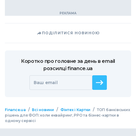
ПОДІЛИТИСЯ НОВИНОЮ
Коротко про головне за день в email
розсилці finance.ua
Ваш email
/
/
/
Finance.ua
Всі новини
Фінтех і Картки
ТОП банківських
рішень для ФОП: коли еквайринг, РРО та бізнес-картки в
одному сервісі