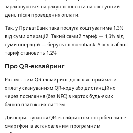
зараховуються на рахунок клієнта на наступний
день після проведення оплати.
Так, у ПриватБанк така послуга коштуватиме 1,3%
від суми операцій. Такий самий тариф — 1,3% від
суми операцій — беруть і в monobank. А ось в àбанк
тариф становить 1,2%.
Про QR-еквайринг
Разом з тим QR-еквайринг дозволяє приймати
оплату скануванням QR-коду або дистанційно
через посилання (без NFC) з карток будь-яких
банків платіжних систем.
Для користування QR-еквайрингом потрібен лише
смартфон із встановленим програмним