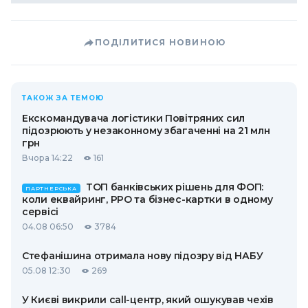
ПОДІЛИТИСЯ НОВИНОЮ
ТАКОЖ ЗА ТЕМОЮ
Екскомандувача логістики Повітряних сил
підозрюють у незаконному збагаченні на 21 млн
грн
Вчора 14:22
161
ТОП банківських рішень для ФОП:
ПАРТНЕРСЬКА
коли еквайринг, РРО та бізнес-картки в одному
сервісі
04.08 06:50
3784
Стефанішина отримала нову підозру від НАБУ
05.08 12:30
269
У Києві викрили call-центр, який ошукував чехів