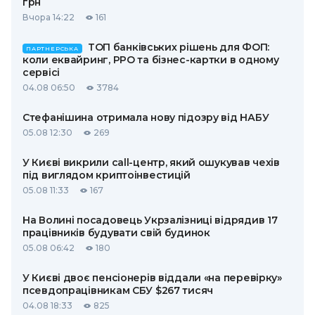
грн
Вчора 14:22
161
ТОП банківських рішень для ФОП:
ПАРТНЕРСЬКА
коли еквайринг, РРО та бізнес-картки в одному
сервісі
04.08 06:50
3784
Стефанішина отримала нову підозру від НАБУ
05.08 12:30
269
У Києві викрили call-центр, який ошукував чехів
під виглядом криптоінвестицій
05.08 11:33
167
На Волині посадовець Укрзалізниці відрядив 17
працівників будувати свій будинок
05.08 06:42
180
У Києві двоє пенсіонерів віддали «на перевірку»
псевдопрацівникам СБУ $267 тисяч
04.08 18:33
825