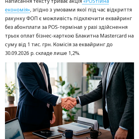
написання тексту триває акція
«POSтійна
економія»
, згідно з умовами якої під час відкриття
рахунку ФОП є можливість підключити еквайринг
без абонплати за POS-термінал у разі здійснення
трьох оплат бізнес-карткою Блакитна Mastercard на
суму від 1 тис. грн. Комісія за еквайринг до
30.09.2026 р. складе лише 1,2%.