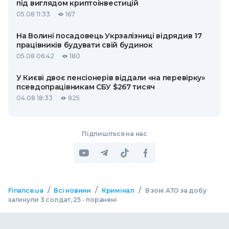
під виглядом криптоінвестицій
05.08 11:33
167
На Волині посадовець Укрзалізниці відрядив 17
працівників будувати свій будинок
05.08 06:42
180
У Києві двоє пенсіонерів віддали «на перевірку»
псевдопрацівникам СБУ $267 тисяч
04.08 18:33
825
Підпишіться на нас
/
/
/
Finance.ua
Всі новини
Кримінал
В зоні АТО за добу
загинули 3 солдат, 25 - поранені