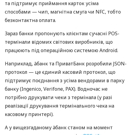
та підтримує приймання карток усіма
способами — чип, магнітна смуга чи NFC, тобто
безконтактна оплата.
Зараз банки пропонують клієнтам сучасні POS-
термінали відомих світових виробників, що
працюють під операційною системою Android.
Наприклад, àбанк та ПриватБанк розробили JSON-
протокол — це єдиний касовий протокол, що
підтримує поєднання з усіма вендорами в парку
банку (Ingenico, Verifone, PAX). Водночас не
потрібно друкувати чеки з термінала (у разі
реалізації друкування термінального чека на
касовому принтері).
А у вищезгаданому àбанк станом на момент