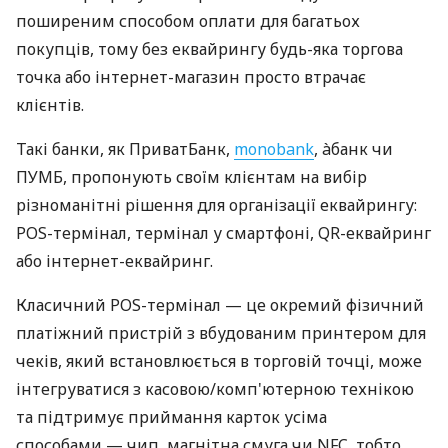
поширеним способом оплати для багатьох
покупців, тому без еквайрингу будь-яка торгова
точка або інтернет-магазин просто втрачає
клієнтів.
Такі банки, як ПриватБанк,
monobank
, àбанк чи
ПУМБ, пропонують своїм клієнтам на вибір
різноманітні рішення для організації еквайрингу:
POS-термінал, термінал у смартфоні, QR-еквайринг
або інтернет-еквайринг.
Класичний POS-термінал — це окремий фізичний
платіжний пристрій з вбудованим принтером для
чеків, який встановлюється в торговій точці, може
інтегруватися з касовою/комп'ютерною технікою
та підтримує приймання карток усіма
способами — чип, магнітна смуга чи NFC, тобто