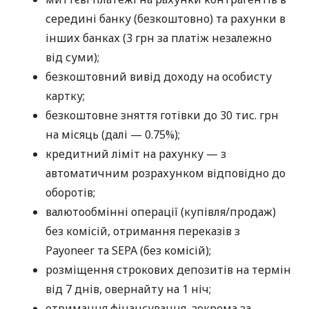
середині банку (безкоштовно) та рахунки в
інших банках (3 грн за платіж незалежно
від суми);
безкоштовний вивід доходу на особисту
картку;
безкоштовне зняття готівки до 30 тис. грн
на місяць (далі — 0.75%);
кредитний ліміт на рахунку — з
автоматичним розрахунком відповідно до
оборотів;
валютообмінні операції (купівля/продаж)
без комісій, отримання переказів з
Payoneer та SEPA (без комісій);
розміщення строкових депозитів на термін
від 7 днів, овернайту на 1 ніч;
отримання фінансування, зокрема за