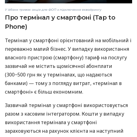
У àбанк триває акція для ФОП з підключення еквайрингу
Про термінал у смартфоні (Tap to
Phone)
Термінал у смартфоні орієнтований на мобільний і
переважно малий бізнес. У випадку використання
власного пристрою (смартфону) тариф на послугу
зазвичай не містить щомісячної абонплати
(300−500 грн як у терміналах, що надаються
банками) — тому з погляду витрат, «термінал в
смартфоні» є більш економним.
Зазвичай термінал у смартфоні використовується
разом з касовим інтегратором. Кошти у випадку
використання термінала у смартфоні
зараховуються на рахунок клієнта на наступний