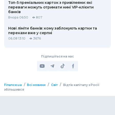
Топ-5 преміальних карток з привілеями: які
переваги можуть отримати нині VIP-клієнти
банків
Вчора 06:50
807
Нові ліміти банків: кому заблокують картки та
перекази вже у серпні
06.08 13:10
3676
Підпишіться на нас
/
/
/
Finance.ua
Всі новини
Світ
Відтік капіталу з Росії
збільшився