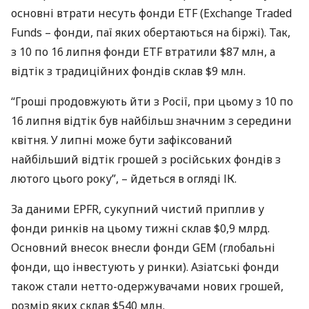
основні втрати несуть фонди
ETF
(Exchange Traded
Funds – фонди, паї яких обертаються на біржі). Так,
з 10 по 16 липня фонди
ETF
втратили $87 млн, а
відтік з традиційних фондів склав $9 млн.
“Гроші продовжують йти з Росії, при цьому з 10 по
16 липня відтік був найбільш значним з середини
квітня. У липні може бути зафіксований
найбільший відтік грошей з російських фондів з
лютого цього року”, – йдеться в огляді ІК.
За даними
EPFR
, сукупний чистий приплив у
фонди ринків на цьому тижні склав $0,9 млрд.
Основний внесок внесли фонди
GEM
(глобальні
фонди, що інвестують у ринки). Азіатські фонди
також стали нетто-одержувачами нових грошей,
розмір яких склав $540 млн.