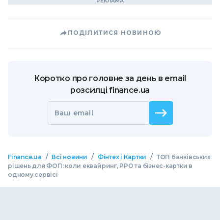
ПОДІЛИТИСЯ НОВИНОЮ
Коротко про головне за день в email
розсилці finance.ua
Ваш email
/
/
/
Finance.ua
Всі новини
Фінтех і Картки
ТОП банківських
рішень для ФОП: коли еквайринг, РРО та бізнес-картки в
одному сервісі