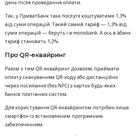
день після проведення оплати.
Так, у ПриватБанк така послуга коштуватиме 1,3%
від суми операцій. Такий самий тариф — 1,3% від
суми операцій — беруть і в monobank. А ось в àбанк
тариф становить 1,2%.
Про QR-еквайринг
Разом з тим QR-еквайринг дозволяє приймати
оплату скануванням QR-коду або дистанційно
через посилання (без NFC) з карток будь-яких
банків платіжних систем.
Для користування QR-еквайрингом потрібен лише
смартфон із встановленим програмним
забезпеченням.