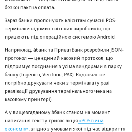
безконтактна оплата.
Зараз банки пропонують клієнтам сучасні POS-
термінали відомих світових виробників, що
працюють під операційною системою Android.
Наприклад, àбанк та ПриватБанк розробили JSON-
протокол — це єдиний касовий протокол, що
підтримує поєднання з усіма вендорами в парку
банку (Ingenico, Verifone, PAX). Водночас не
потрібно друкувати чеки з термінала (у разі
реалізації друкування термінального чека на
касовому принтері).
А у вищезгаданому àбанк станом на момент
написання тексту триває акція
«POSтійна
економія»
, згідно з умовами якої під час відкриття