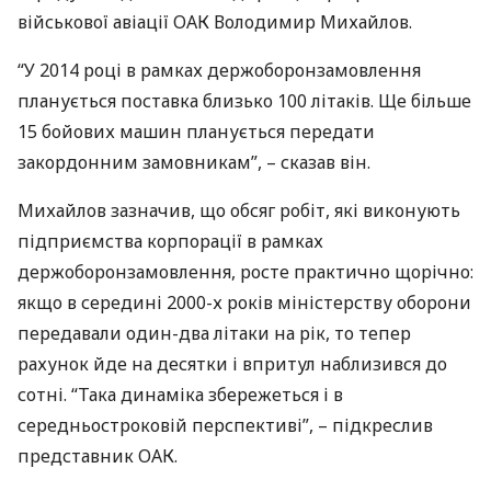
військової авіації
ОАК
Володимир Михайлов.
“У 2014 році в рамках держоборонзамовлення
планується поставка близько 100 літаків. Ще більше
15 бойових машин планується передати
закордонним замовникам”, – сказав він.
Михайлов зазначив, що обсяг робіт, які виконують
підприємства корпорації в рамках
держоборонзамовлення, росте практично щорічно:
якщо в середині 2000-х років міністерству оборони
передавали один-два літаки на рік, то тепер
рахунок йде на десятки і впритул наблизився до
сотні. “Така динаміка збережеться і в
середньостроковій перспективі”, – підкреслив
представник
ОАК
.