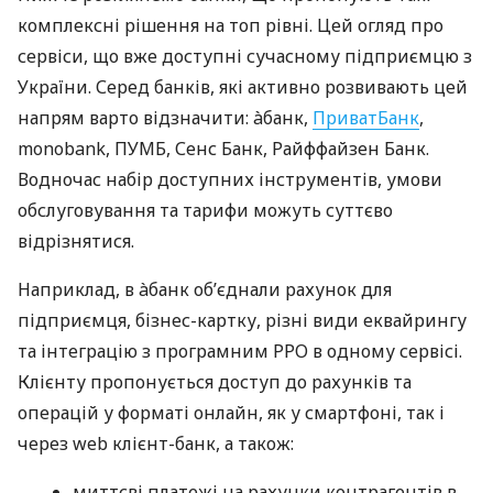
комплексні рішення на топ рівні. Цей огляд про
сервіси, що вже доступні сучасному підприємцю з
України. Серед банків, які активно розвивають цей
напрям варто відзначити: àбанк,
ПриватБанк
,
monobank, ПУМБ, Сенс Банк, Райффайзен Банк.
Водночас набір доступних інструментів, умови
обслуговування та тарифи можуть суттєво
відрізнятися.
Наприклад, в àбанк об’єднали рахунок для
підприємця, бізнес-картку, різні види еквайрингу
та інтеграцію з програмним РРО в одному сервісі.
Клієнту пропонується доступ до рахунків та
операцій у форматі онлайн, як у смартфоні, так і
через web клієнт-банк, а також:
миттєві платежі на рахунки контрагентів в