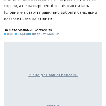
справи, а не на вирішенні технічних питань.
Головне -на старті правильно вибрати банк, який
дозволить все це втілити.
За матеріалами:
Finance.ua
#
ФОП
#
Картки
#
Інтернет-Банкінг
Місце для вашої реклами