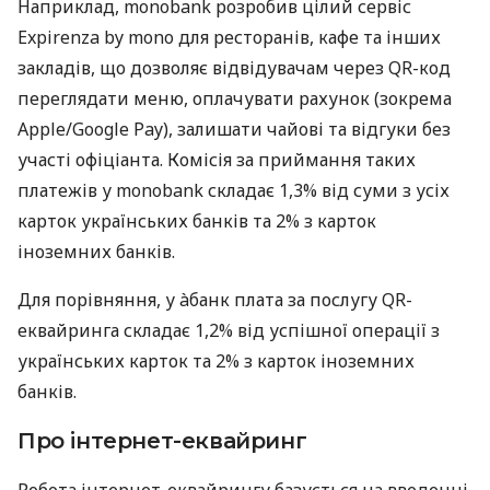
Наприклад, monobank розробив цілий сервіс
Expirenza by mono для ресторанів, кафе та інших
закладів, що дозволяє відвідувачам через QR-код
переглядати меню, оплачувати рахунок (зокрема
Apple/Google Pay), залишати чайові та відгуки без
участі офіціанта. Комісія за приймання таких
платежів у monobank складає 1,3% від суми з усіх
карток українських банків та 2% з карток
іноземних банків.
Для порівняння, у àбанк плата за послугу QR-
еквайринга складає 1,2% від успішної операції з
українських карток та 2% з карток іноземних
банків.
Про інтернет-еквайринг
Робота інтернет-еквайрингу базується на введенні