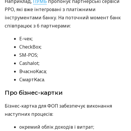
Наприклад,
ПУМБ
пропонує партнерські сервіси
РРО, які вже інтегровані з платіжними
інструментами банку. На поточний момент банк
співпрацює з 6 партнерами:
E-чек;
CheckBox;
SM-POS;
Cashalot;
ВчасноКаса;
СмартКаса.
Про бізнес-картки
Бізнес-картка для ФОП забезпечує виконання
наступних процесів:
окремий облік доходів і витрат;