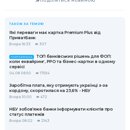
ПОДІЛИТИСЯ НОВИНОЮ
ТАКОЖ ЗА ТЕМОЮ
Які переваги має картка Premium Plus від
ПриватБанк
Вчора 16:33
307
ТОП банківських рішень для ФОП:
ПАРТНЕРСЬКА
коли еквайринг, РРО та бізнес-картки в одному
сервісі
04.08 06:50
17554
Заробітна плата, яку отримують українці з-за
кордону, скоротилася на 23,6% - НБУ
Вчора 10:00
472
НБУ зобов’яже банки інформувати клієнтів про
статус платежів
Вчора 08:02
2143