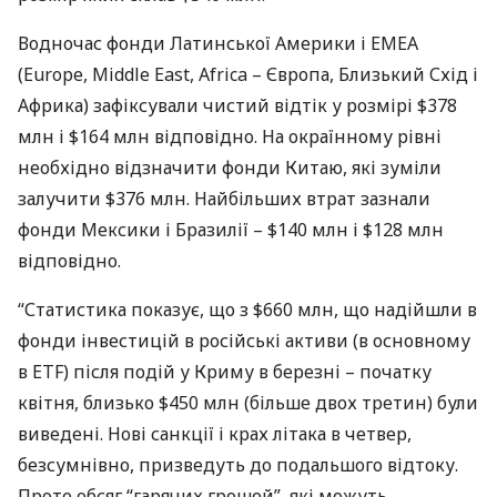
Водночас фонди Латинської Америки і
EMEA
(Europe, Middle East, Africa – Європа, Близький Схід і
Африка) зафіксували чистий відтік у розмірі $378
млн і $164 млн відповідно. На окраїнному рівні
необхідно відзначити фонди Китаю, які зуміли
залучити $376 млн. Найбільших втрат зазнали
фонди Мексики і Бразилії – $140 млн і $128 млн
відповідно.
“Статистика показує, що з $660 млн, що надійшли в
фонди інвестицій в російські активи (в основному
в
ETF
) після подій у Криму в березні – початку
квітня, близько $450 млн (більше двох третин) були
виведені. Нові санкції і крах літака в четвер,
безсумнівно, призведуть до подальшого відтоку.
Проте обсяг “гарячих грошей”, які можуть