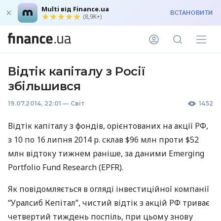
Multi від Finance.ua
ВСТАНОВИТИ
(8,9K+)
Відтік капіталу з Росії
збільшився
19.07.2014, 22:01
—
Світ
1452
Відтік капіталу з фондів, орієнтованих на акції РФ,
з 10 по 16 липня 2014 р. склав $96 млн проти $52
млн відтоку тижнем раніше, за даними Emerging
Portfolio Fund Research (
EPFR
).
Як повідомляється в огляді інвестиційної компанії
“Уралсиб Кепітал”, чистий відтік з акцій РФ триває
четвертий тиждень поспіль, при цьому знову