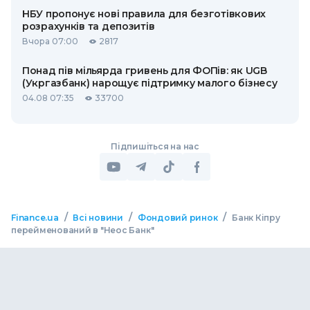
НБУ пропонує нові правила для безготівкових
розрахунків та депозитів
Вчора 07:00
2817
Понад пів мільярда гривень для ФОПів: як UGB
(Укргазбанк) нарощує підтримку малого бізнесу
04.08 07:35
33700
Підпишіться на нас
/
/
/
Finance.ua
Всі новини
Фондовий ринок
Банк Кіпру
перейменований в "Неос Банк"