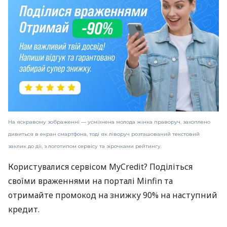
На яскравому зображенні — усміхнена молода жінка праворуч, захоплено
дивиться в екран смартфона, тоді як ліворуч розташований текстовий
заклик до дії, з логотипом сервісу та зірочками рейтингу.
Користувалися сервісом MyCredit? Поділіться
своїми враженнями на порталі Minfin та
отримайте промокод на знижку 90% на наступний
кредит.