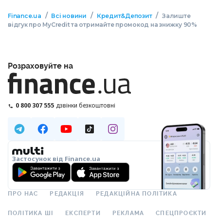
/
/
/
Finance.ua
Всі новини
Кредит&Депозит
Залиште
відгук про MyCredit та отримайте промокод на знижку 90%
Розраховуйте на
0 800 307 555
дзвінки безкоштовні
Застосунок від Finance.ua
ПРО НАС
РЕДАКЦІЯ
РЕДАКЦІЙНА ПОЛІТИКА
ПОЛІТИКА ШІ
ЕКСПЕРТИ
РЕКЛАМА
СПЕЦПРОЄКТИ