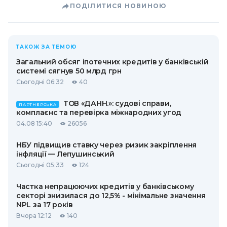
ПОДІЛИТИСЯ НОВИНОЮ
ТАКОЖ ЗА ТЕМОЮ
Загальний обсяг іпотечних кредитів у банківській
системі сягнув 50 млрд грн
Сьогодні 06:32
40
ТОВ «ДАНН.»: судові справи,
ПАРТНЕРСЬКА
комплаєнс та перевірка міжнародних угод
04.08 15:40
26056
НБУ підвищив ставку через ризик закріплення
інфляції — Лепушинський
Сьогодні 05:33
124
Частка непрацюючих кредитів у банківському
секторі знизилася до 12,5% - мінімальне значення
NPL за 17 років
Вчора 12:12
140