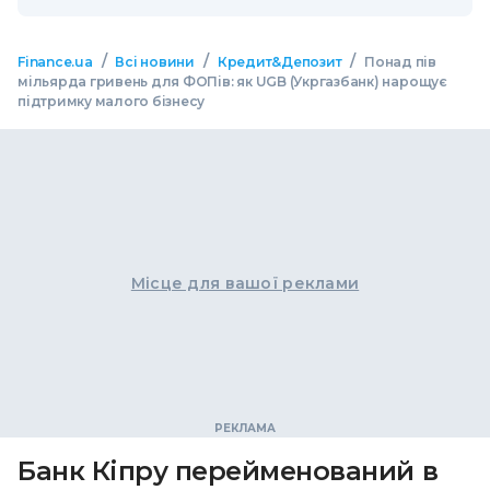
/
/
/
Finance.ua
Всі новини
Кредит&Депозит
Понад пів
мільярда гривень для ФОПів: як UGB (Укргазбанк) нарощує
підтримку малого бізнесу
Місце для вашої реклами
Банк Кіпру перейменований в