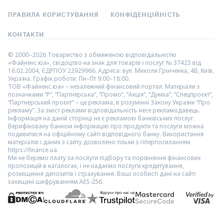
ПРАВИЛА КОРИСТУВАННЯ
КОНФІДЕНЦІЙНІСТЬ
КОНТАКТИ
© 2000–2026 Товариство з обмеженою відповідальністю
«Файненс.юа», свідоцтво на знак для товарів і послуг № 37423 від
16.02.2004, ЄДРПОУ 22929966. Адреса: вул. Миколи Грінченка, 4В, Київ,
Україна. Графік роботи: Пн–Пт 9:00–18:00.
ТОВ «Файненс.юа» – незалежний фінансовий портал. Матеріали з
позначками “Р”, “Партнерська”, “Промо”, “Акція”, “Думка”, “Спецпроєкт”,
“Партнерський проєкт” – це реклама, в розумінні Закону України “Про
рекламу”. За зміст реклами відповідальність несе рекламодавець.
Інформація на даній сторінці не є рекламою банківських послуг.
Верифіковану банком інформацію про продукти та послуги можна
подивитися на офіційному сайті відповідного банку. Використання
матеріалів і даних з сайту дозволено тільки з гіперпосиланням
https://finance.ua.
Ми не беремо плату за послуги підбору та порівняння фінансових
пропозицій в каталогах, і не надаємо послуги кредитування,
розміщення депозитів і страхування. Ваші особисті дані на сайті
захищені шифруванням AES-256.