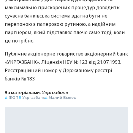
максимально прискорених процедур доводить:
сучасна банківська система здатна бути не
перепоною з паперовою рутиною, а надійним
партнером, який підставляє плече саме тоді, коли
це потрібно.
Публічне акціонерне товариство акціонерний банк
«УКРГАЗБАНК». Ліцензія НБУ № 123 від 21.07.1993.
Реєстраційний номер у Державному реєстрі
банків № 183
За матеріалами:
Укргазбанк
#
ФОП
#
Укргазбанк
#
Малий Бізнес