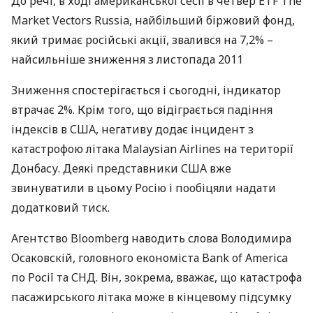
До речі, в ході американської сесії в четвер
ETF
The
Market Vectors Russia, найбільший біржовий фонд,
який тримає російські акції, звалився на 7,2% –
найсильніше зниження з листопада 2011
Зниження спостерігається і сьогодні, індикатор
втрачає 2%. Крім того, що відіграється падіння
індексів в
США
, негативу додає інцидент з
катастрофою літака Malaysian Airlines на території
Донбасу. Деякі представники
США
вже
звинуватили в цьому Росію і пообіцяли надати
додатковий тиск.
Агентство Bloomberg наводить слова Володимира
Осаковскій, головного економіста Bank of America
по Росії та
СНД
. Він, зокрема, вважає, що катастрофа
пасажирського літака може в кінцевому підсумку