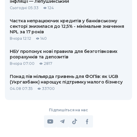
інфляції — Лепушинський
Сьогодні 05:33
124
Частка непрацюючих кредитів у банківському
секторі знизилася до 12,5% - мінімальне значення
NPL за 17 років
Вчора 12:12
140
НБУ пропонує нові правила для безготівкових
розрахунків та депозитів
Вчора 07:00
2817
Понад пів мільярда гривень для ФОПів: як UGB
(Укргазбанк) нарощує підтримку малого бізнесу
04.08 07:35
33700
Підпишіться на нас