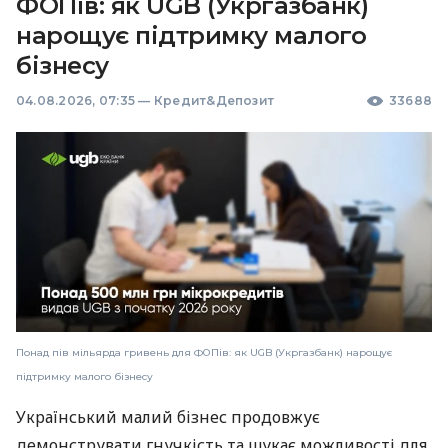
ФОПів: як UGB (Укргазбанк)
нарощує підтримку малого
бізнесу
04.08.2026, 07:35
—
Кредит&Депозит
33688
Понад пів мільярда гривень для ФОПів: як UGB (Укргазбанк) нарощує
підтримку малого бізнесу
Український малий бізнес продовжує
демонструвати гнучкість та шукає можливості для