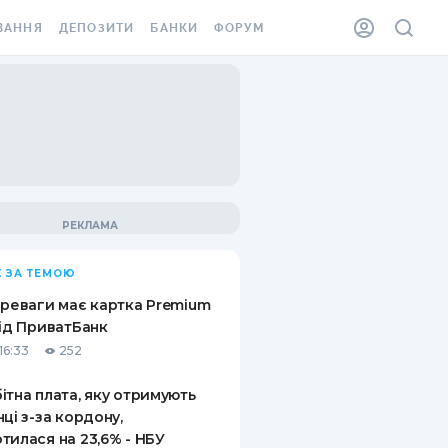
ВАННЯ
ДЕПОЗИТИ
БАНКИ
ФОРУМ
ІЛКА
ВСІ ДЕПОЗИТИ
ВСІ БАНКИ
АННЯ ЖИТЛА ВІД
ДЕПОЗИТИ В USD
ВІДГУКИ ПРО БАНКИ
 ШАХЕДІВ
ДЕПОЗИТИ В EUR
МІКРОФІНАНСОВІ
ХОВКА ЗА КОРДОН
ОРГАНІЗАЦІЇ
БОНУС ДО ДЕПОЗИТІВ
ВІДГУКИ ПРО МФО
УМОВИ АКЦІЇ
КАРТА
 ЗА ТЕМОЮ
ПИТАННЯ ТА ВІДПОВІДІ
ННА ВІНЬЄТКА
ереваги має картка Premium
ДЕПОЗИТНИЙ КАЛЬКУЛЯТОР
від ПриватБанк
 СПІВРОБІТНИКІВ
16:33
252
ПУТІВНИКИ ПО
SSISTANCE
ЗАОЩАДЖЕННЯМ
ітна плата, яку отримують
нці з-за кордону,
АННЯ ВІД
тилася на 23,6% - НБУ
Х ВИПАДКІВ