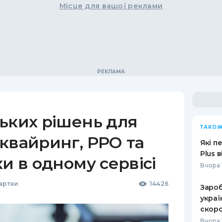
Місце для вашої реклами
ьких рішень для
ТАКОЖ
квайринг, РРО та
Які п
Plus 
ки в одному сервісі
Вчора 
Картки
14426
Зароб
украї
скоро
Вчора 