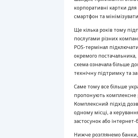
корпоративні картки для 
смартфон та мінімізувати
Ще кілька років тому пі
послугами різних компані
POS-термінал підключати
окремого постачальника, 
схема означала більше дог
технічну підтримку та за
Саме тому все більше укр
пропонують комплексне р
Комплексний підхід дозв
одному місці, а керуван
застосунок або інтернет-б
Нижче розглянемо банки,