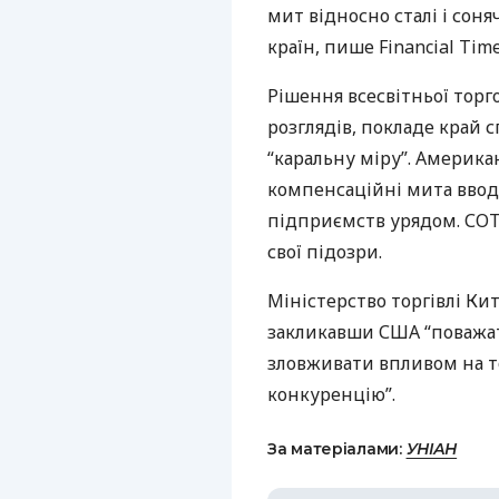
мит відносно сталі і сон
країн, пише Financial Time
Рішення всесвітньої торго
розглядів, покладе край 
“каральну міру”. Америка
компенсаційні мита ввод
підприємств урядом.
СО
свої підозри.
Міністерство торгівлі Ки
закликавши
США
“поважа
зловживати впливом на т
конкуренцію”.
За матеріалами:
УНІАН