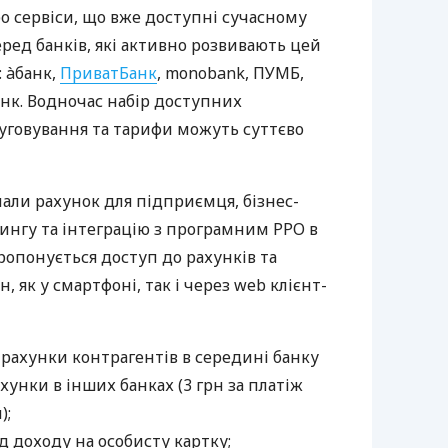
ро сервіси, що вже доступні сучасному
ред банків, які активно розвивають цей
 àбанк,
ПриватБанк
, monobank, ПУМБ,
нк. Водночас набір доступних
луговування та тарифи можуть суттєво
нали рахунок для підприємця, бізнес-
рингу та інтеграцію з програмним РРО в
пропонується доступ до рахунків та
, як у смартфоні, так і через web клієнт-
 рахунки контрагентів в середині банку
хунки в інших банках (3 грн за платіж
);
 доходу на особисту картку;