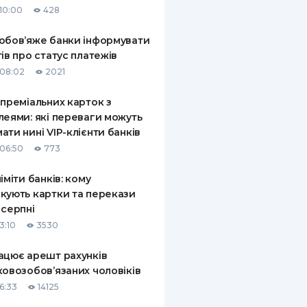
10:00
428
КИ ПО
ВАННЮ
обов’яже банки інформувати
тів про статус платежів
ХОВІ ПОЛІСИ
08:02
2021
І КОМПАНІЇ
 преміальних карток з
леями: які переваги можуть
 ПРО СТРАХОВІ
Ї
ати нині VIP-клієнти банків
06:50
773
А І ОПЛАТА
ліміти банків: кому
И
кують картки та перекази
 серпні
3:10
3530
ацює арешт рахунків
ковозобов’язаних чоловіків
6:33
14125