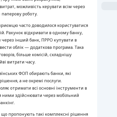
витрат, можливість керувати всім через
 паперову роботу.
дприємцю часто доводилося користуватися
й. Рахунок відкривати в одному банку,
 через інший банк, ПРРО купувати в
вести облік — додаткова програма. Така
оворів, більше комісій, складнішу
йві витрати часу.
аїнських ФОП обирають банки, які
ішення, а не окремі послуги.
оляє отримати всі основні інструменти в
ня ними здійснювати через мобільний
анкінг.
 що пропонують такі комплексні рішення