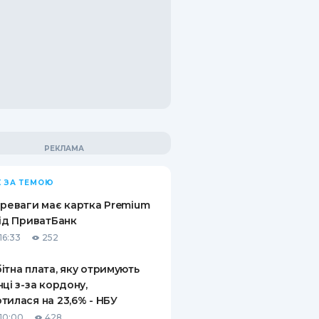
 ЗА ТЕМОЮ
ереваги має картка Premium
від ПриватБанк
16:33
252
ітна плата, яку отримують
нці з-за кордону,
тилася на 23,6% - НБУ
10:00
428