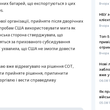
ячних батарей, що експортуються з цих
Вчора 
РЕЙТИНГ ДЕБЕТОВИХ
ПУТІВНИ
s.
КАРТОК
СТРАХУ
НБУ з
клієн
вої організації, прийняте після дворічних
ЩОМІСЯЧНИЙ ОГЛЯД
ВСІ СТРА
Вчора 
спробам
США
використовувати мита як
КЕШБЕКУ
СТРАХОВ
нська сторона стверджувала, що
Топ-5
ПУТІВНИКИ ПО
яться за прихованого субсидування
приві
БАНКІВСЬКИХ КАРТКАХ
ВІДГУКИ
КОМПАНІ
отрим
Т
ухвалила, що
США
не змогли довести
Вчора 
ДОСТАВК
Нові 
таю вже відреагувало на рішення
СОТ
,
КОНТАКТ
забло
ти прийняте рішення, припинити
вже у
оргівлю і вести справедливу
06.08 1
Як пр
війсь
05.08 1