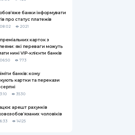
обов’яже банки інформувати
тів про статус платежів
08:02
2021
 преміальних карток з
леями: які переваги можуть
ати нині VIP-клієнти банків
06:50
773
ліміти банків: кому
кують картки та перекази
 серпні
3:10
3530
ацює арешт рахунків
ковозобов’язаних чоловіків
6:33
14125