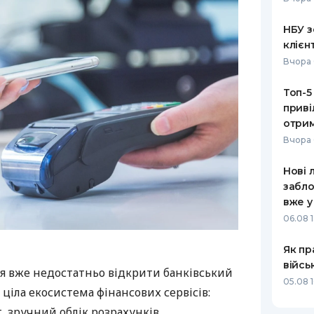
НБУ з
клієн
Вчора 
Топ-5
приві
отрим
Вчора 
Нові 
забло
вже у
06.08 1
Як пр
війсь
я вже недостатньо відкрити банківський
05.08 1
 ціла екосистема фінансових сервісів:
 зручний облік розрахунків,