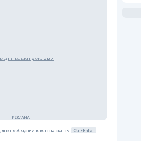
е для вашої реклами
літь необхідний текст і натисніть
Ctrl+Enter
,