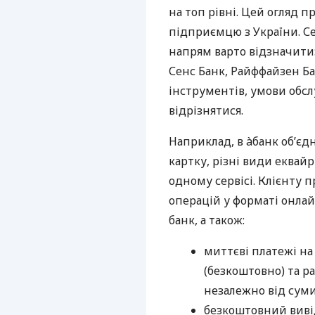
на топ рівні. Цей огляд п
підприємцю з України. Се
напрям варто відзначити:
Сенс Банк, Райффайзен Ба
інструментів, умови обс
відрізнятися.
Наприклад, в àбанк об’єд
картку, різні види еквай
одному сервісі. Клієнту 
операцій у форматі онлайн
банк, а також:
миттєві платежі на
(безкоштовно) та ра
незалежно від суми
безкоштовний вивід