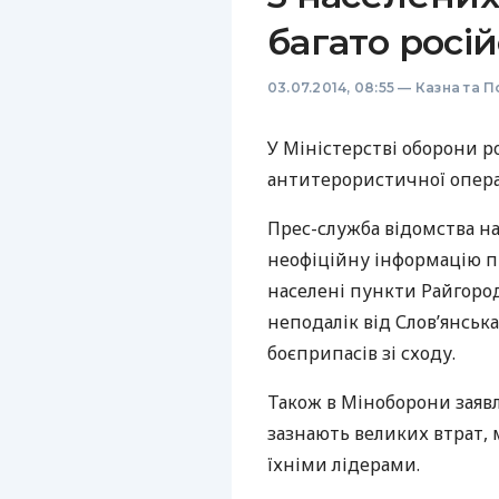
багато росій
03.07.2014, 08:55
—
Казна та П
У Міністерстві оборони р
антитерористичної операц
Прес-служба відомства на
неофіційну інформацію пр
населені пункти Райгород
неподалік від Слов’янська
боєприпасів зі сходу.
Також в Міноборони заяв
зазнають великих втрат,
їхніми лідерами.