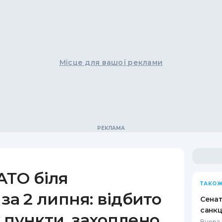
Місце для вашої реклами
АТО біля
ТАКОЖ
за 2 липня: відбито
Сенат
санкц
 пункти, захоплено
Вчора 