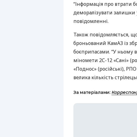
“Інформація про втрати б
деморалізувати залишки у
повідомленні.
Також повідомляється, що
броньований КамАЗ із збр
боєприпасами. “У ньому в
міномети 2С-12 «Сані» (р
«Поднос» (російські),
РПО
велика кількість стрілець
За матеріалами:
Корреспон