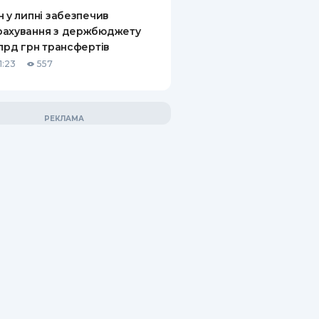
н у липні забезпечив
рахування з держбюджету
млрд грн трансфертів
1:23
557