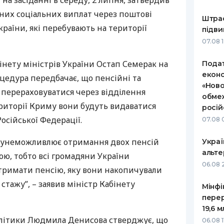
 на засіданні в середу, 2 липня, затвердив
них соціальних виплат через поштові
РЕЙТИНГ ДЕБЕТОВИХ
ПУТІВНИ
Штраф
КАРТОК
СТРАХУ
раїни, які перебувають на території
підви
07.08 
ЩОМІСЯЧНИЙ ОГЛЯД
ВСІ СТРА
КЕШБЕКУ
інету міністрів України Остап Семерак на
Подат
СТРАХОВ
еконо
ПУТІВНИКИ ПО
оцедура передбачає, що пенсійні та
«Ново
БАНКІВСЬКИХ КАРТКАХ
ВІДГУКИ
 перераховуватися через відділення
КОМПАНІ
обмеж
ериторії Криму вони будуть видаватися
росій
ДОСТАВК
осійської Федерації.
07.08 
КОНТАКТ
 унеможливлює отримання двох пенсій
Украї
альте
ю, тобто всі громадяни України
06.08 
римати пенсію, яку вони накопичували
стажу”, – заявив міністр Кабінету
Мінфі
пере
19,6 
олітики Людмила Денисова стверджує, що
06.08 1