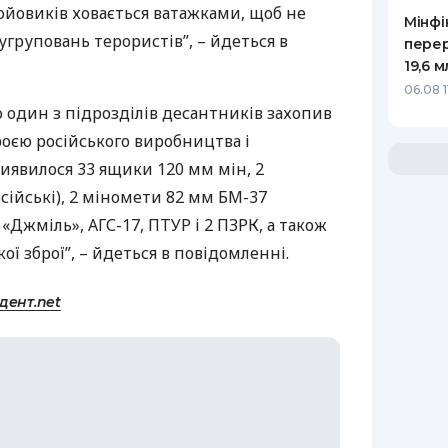
ойовиків ховається ватажками, щоб не
Мінфі
груповань терористів”, – йдеться в
пере
19,6 
06.08 1
 один з підрозділів десантників захопив
оєю російського виробництва і
иявилося 33 ящики 120 мм мін, 2
осійські), 2 міномети 82 мм БМ-37
«Джміль»,
АГС
-17,
ПТУР
і 2
ПЗРК
, а також
кої зброї”, – йдеться в повідомленні.
дент.net