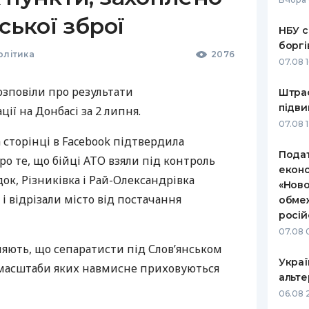
ської зброї
НБУ с
боргі
олітика
2076
07.08 
озповіли про результати
Штраф
підви
ії на Донбасі за 2 липня.
07.08 
 сторінці в Facebook підтвердила
Подат
о те, що бійці
АТО
взяли під контроль
еконо
ок, Різниківка і Рай-Олександрівка
«Ново
 і відрізали місто від постачання
обмеж
росій
07.08 
ляють, що сепаратисти під Слов’янськом
Украї
 масштаби яких навмисне приховуються
альте
06.08 