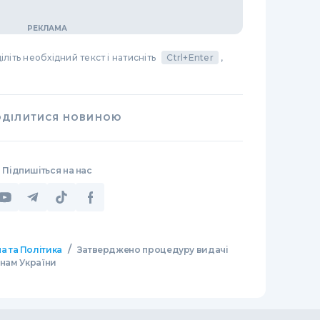
літь необхідний текст і натисніть
Ctrl+Enter
,
ОДІЛИТИСЯ НОВИНОЮ
Підпишіться на нас
/
а та Політика
Затверджено процедуру видачі
янам України