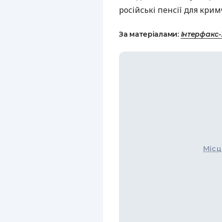
російські пенсії для крим
За матеріалами:
Інтерфакс
Місц