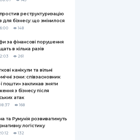
простив реструктуризацію
в для бізнесу: що змінилося
16:00
148
и за фінансові порушення
щать в кілька разів
12:03
261
кові канікули та вільні
мічні зони: співзасновник
ї пошти» закликав зняти
ення з бізнесу після
ських атак
08:37
168
на та Румунія розвиватимуть
рнативну логістику
20:12
132