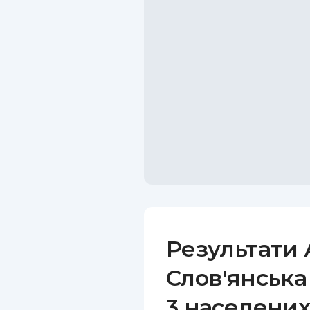
Результати 
Слов'янська 
3 населених