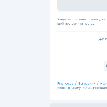
Якщо Ви помітили помилку, виді
щоб повідомити про це.
П
/
/
Finance.ua
Всі новини
Казн
пенсій в Криму - тільки громад