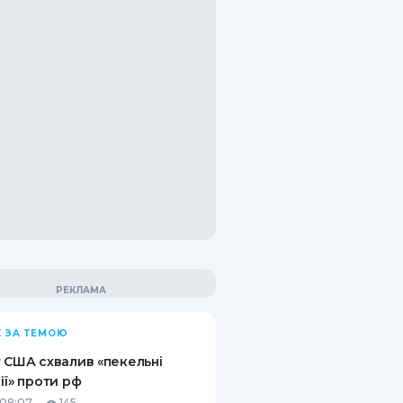
 ЗА ТЕМОЮ
 США схвалив «пекельні
ії» проти рф
08:07
145