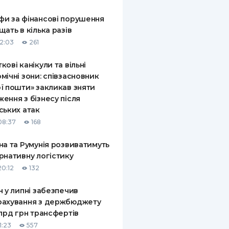
КИ ПО
и за фінансові порушення
ВАННЮ
щать в кілька разів
12:03
261
ХОВІ ПОЛІСИ
кові канікули та вільні
І КОМПАНІЇ
мічні зони: співзасновник
ї пошти» закликав зняти
 ПРО СТРАХОВІ
Ї
ення з бізнесу після
ських атак
А І ОПЛАТА
08:37
168
И
на та Румунія розвиватимуть
рнативну логістику
20:12
132
н у липні забезпечив
рахування з держбюджету
млрд грн трансфертів
1:23
557