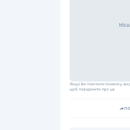
Місц
Якщо Ви помітили помилку, виді
щоб повідомити про це.
П