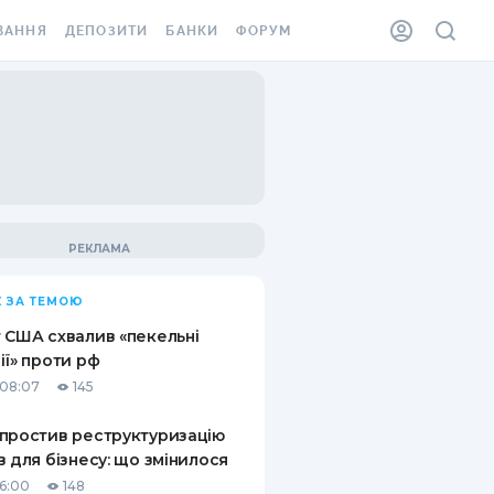
ВАННЯ
ДЕПОЗИТИ
БАНКИ
ФОРУМ
ІЛКА
ВСІ ДЕПОЗИТИ
ВСІ БАНКИ
АННЯ ЖИТЛА ВІД
ДЕПОЗИТИ В USD
ВІДГУКИ ПРО БАНКИ
 ШАХЕДІВ
ДЕПОЗИТИ В EUR
МІКРОФІНАНСОВІ
ХОВКА ЗА КОРДОН
ОРГАНІЗАЦІЇ
БОНУС ДО ДЕПОЗИТІВ
ВІДГУКИ ПРО МФО
УМОВИ АКЦІЇ
КАРТА
 ЗА ТЕМОЮ
ПИТАННЯ ТА ВІДПОВІДІ
ННА ВІНЬЄТКА
 США схвалив «пекельні
ДЕПОЗИТНИЙ КАЛЬКУЛЯТОР
ії» проти рф
 СПІВРОБІТНИКІВ
08:07
145
ПУТІВНИКИ ПО
SSISTANCE
ЗАОЩАДЖЕННЯМ
простив реструктуризацію
в для бізнесу: що змінилося
АННЯ ВІД
Х ВИПАДКІВ
16:00
148