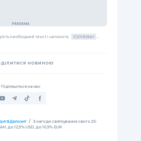
літь необхідний текст і натисніть
Ctrl+Enter
,
ОДІЛИТИСЯ НОВИНОЮ
Підпишіться на нас
/
дит&Депозит
З нагоди святкування свого 25-
UAH, до 12,5% USD, до 10,5% EUR