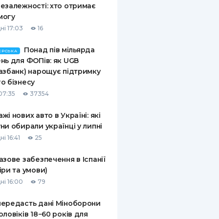
езалежності: хто отримає
могу
ні 17:03
16
Понад пів мільярда
ЕРСЬКА
нь для ФОПів: як UGB
азбанк) нарощує підтримку
о бізнесу
07:35
37354
жі нових авто в Україні: які
ни обирали українці у липні
і 16:41
25
азове забезпечення в Іспанії
іри та умови)
ні 16:00
79
ередасть дані Міноборони
оловіків 18−60 років для