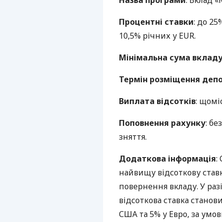
Назва програми
: Вклад «
Процентні ставки
: до 2
10,5% річних у
EUR
.
Мінімальна сума вклад
Термін розміщення депо
Виплата відсотків
: щомі
Поповнення рахунку
: б
зняття.
Додаткова інформація
:
найвищу відсоткову став
повернення вкладу. У ра
відсоткова ставка станов
США
та 5% у Евро, за ум