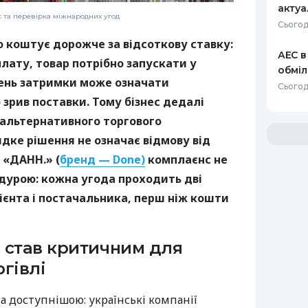
актуа
с та перевірка міжнародних угод
Сьогод
о коштує дорожче за відсоткову ставку:
АЕС в
лату, товар потрібно запускати у
обміл
день затримки може означати
Сьогод
зрив поставки. Тому бізнес дедалі
 альтернативного торгового
дке рішення не означає відмову від
 «ДАНН.» (
бренд — Done)
комплаєнс не
дурою: кожна угода проходить дві
ієнта і постачальника, перш ніж кошти
 став критичним для
гівлі
а доступнішою: українські компанії