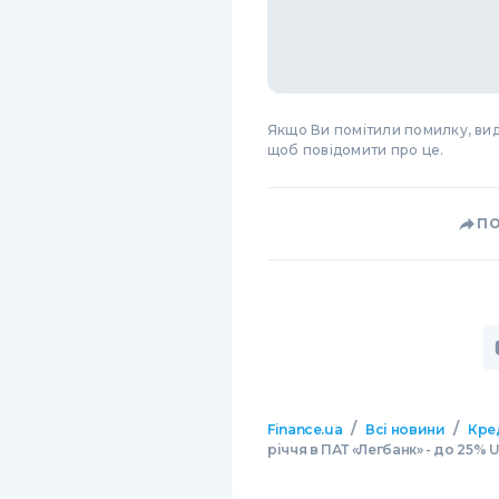
Якщо Ви помітили помилку, виді
щоб повідомити про це.
П
/
/
Finance.ua
Всі новини
Кре
річчя в ПАТ «Легбанк» - до 25% 