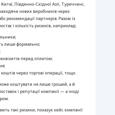
Китаї, Південно-Східної Азії, Туреччині,
 знаходячи нових виробників через
бо рекомендації партнерів. Разом із
тає і кількість ризиків, наприклад:
альники;
ть лише формально;
;
реквізитів перед оплатою;
ня;
коштів через торгові операції, тощо.
може коштувати не лише грошей, а й
оставок і репутації компанії — а іноді
ром.
ють такі ризики, показує кейс компанії