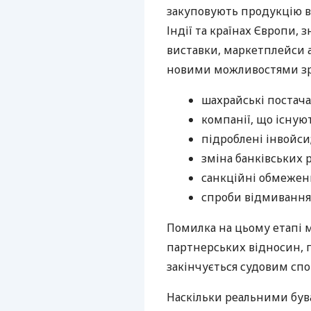
закуповують продукцію в 
Індії та країнах Європи,
виставки, маркетплейси а
новими можливостями зрос
шахрайські постач
компанії, що існую
підроблені інвойси
зміна банківських 
санкційні обмежен
спроби відмивання 
Помилка на цьому етапі 
партнерських відносин, п
закінчується судовим спо
Наскільки реальними бува