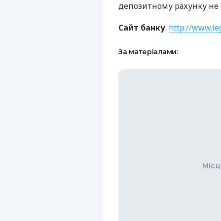
депозитному рахунку не 
Сайт банку
:
http://www.le
За матеріалами:
Місц