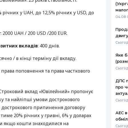
Ювілейний»: 25 років стабільності.
(Укрг
РЕЙТИНГ ДЕБЕТОВИХ
ПУТІВНИ
малог
5% річних у
UAH
, до 12,5% річних у
USD
, до
КАРТОК
СТРАХУ
04.08 
ЩОМІСЯЧНИЙ ОГЛЯД
ВСІ СТРА
Прода
КЕШБЕКУ
у
: 2000
UAH
/ 200
USD
/200
EUR
.
двигу
СТРАХОВ
Сьогодн
ПУТІВНИКИ ПО
зитних вкладів
: 400 днів.
БАНКІВСЬКИХ КАРТКАХ
ВІДГУКИ
КОМПАНІ
Яке б
сячно / в кінці терміну дії вкладу.
(розм
ДОСТАВК
Сьогод
ез права поповнення та права часткового
КОНТАКТ
ДПС п
про ч
 Строковий вклад «Ювілейний» пропонує
актуа
ку та найліпші умови дострокового
Сьогод
зі дострокового припинення договору
АЕС в
итиме 20% річних у гривні, 6% у доларах
обміл
ови якщо кошти знаходилися на
Сьогод