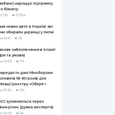
азбанк) нарощує підтримку
КИ ПО
о бізнесу
ВАННЮ
07:35
37354
ХОВІ ПОЛІСИ
жі нових авто в Україні: які
ни обирали українці у липні
І КОМПАНІЇ
і 16:41
25
 ПРО СТРАХОВІ
Ї
азове забезпечення в Іспанії
іри та умови)
А І ОПЛАТА
ні 16:00
79
И
ередасть дані Міноборони
оловіків 18−60 років для
лізації реєстру «Оберіг»
ні 15:30
136
 ЄС зупиняються через
іння річок (думка експерта)
ні 15:00
69