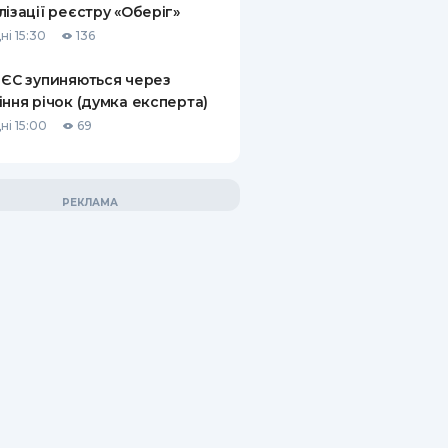
лізації реєстру «Оберіг»
ні 15:30
136
 ЄС зупиняються через
іння річок (думка експерта)
ні 15:00
69