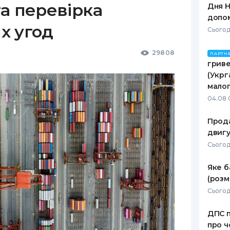
а перевірка
Дня Н
допо
х угод
Сьогод
29808
ПАРТН
гриве
(Укрг
малог
04.08 
Прода
двигу
Сьогодн
Яке б
(розм
Сьогод
ДПС п
про ч