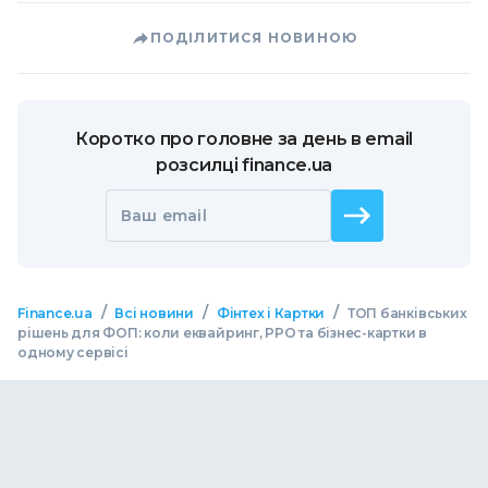
ПОДІЛИТИСЯ НОВИНОЮ
Коротко про головне за день в email
розсилці finance.ua
Ваш email
/
/
/
Finance.ua
Всі новини
Фінтех і Картки
ТОП банківських
рішень для ФОП: коли еквайринг, РРО та бізнес-картки в
одному сервісі