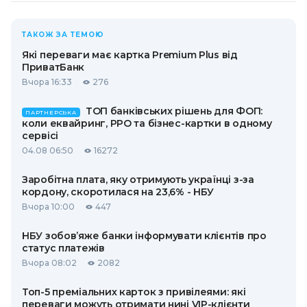
ТАКОЖ ЗА ТЕМОЮ
Які переваги має картка Premium Plus від
ПриватБанк
Вчора 16:33
276
ТОП банківських рішень для ФОП:
ПАРТНЕРСЬКА
коли еквайринг, РРО та бізнес-картки в одному
сервісі
04.08 06:50
16272
Заробітна плата, яку отримують українці з-за
кордону, скоротилася на 23,6% - НБУ
Вчора 10:00
447
НБУ зобов’яже банки інформувати клієнтів про
статус платежів
Вчора 08:02
2082
Топ-5 преміальних карток з привілеями: які
переваги можуть отримати нині VIP-клієнти