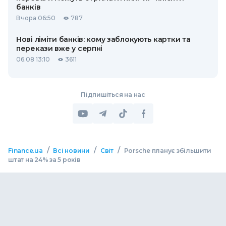
банків
Вчора 06:50
787
Нові ліміти банків: кому заблокують картки та
перекази вже у серпні
06.08 13:10
3611
Підпишіться на нас
/
/
/
Finance.ua
Всі новини
Світ
Porsche планує збільшити
штат на 24% за 5 років