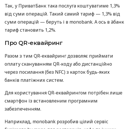
Так, у ПриватБанк така послуга коштуватиме 1,3%
від суми операцій. Такий самий тариф — 1,3% від
суми операцій — беруть і в monobank. А ось в àбанк
тариф становить 1,2%.
Про QR-еквайринг
Разом з тим QR-еквайринг дозволяє приймати
оплату скануванням QR-коду або дистанційно
через посилання (без NFC) з карток будь-яких
банків платіжних систем.
Для користування QR-еквайрингом потрібен лише
смартфон із встановленим програмним
забезпеченням.
Наприклад, monobank розробив цілий сервіс