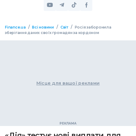
/
/
/
Finance.ua
Всі новини
Світ
Росія заборонила
зберігання даних своїх громадян за кордоном
Місце для вашої реклами
«Дія» тестує нові виплати для