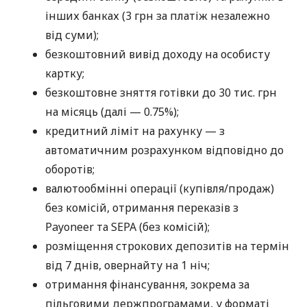
інших банках (3 грн за платіж незалежно
від суми);
безкоштовний вивід доходу на особисту
картку;
безкоштовне зняття готівки до 30 тис. грн
на місяць (далі — 0.75%);
кредитний ліміт на рахунку — з
автоматичним розрахунком відповідно до
оборотів;
валютообмінні операції (купівля/продаж)
без комісій, отримання переказів з
Payoneer та SEPA (без комісій);
розміщення строкових депозитів на термін
від 7 днів, овернайту на 1 ніч;
отримання фінансування, зокрема за
пільговими держпрограмами, у форматі