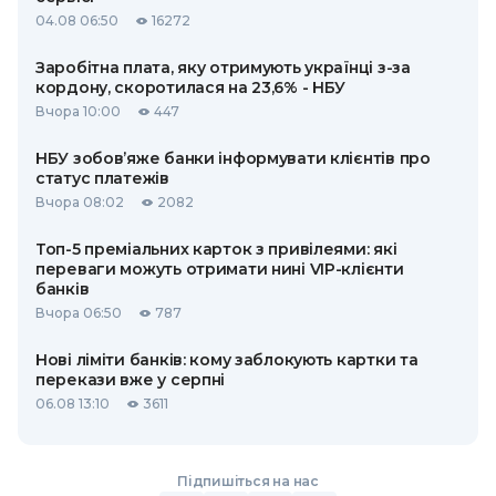
04.08 06:50
16272
Заробітна плата, яку отримують українці з-за
кордону, скоротилася на 23,6% - НБУ
Вчора 10:00
447
НБУ зобов’яже банки інформувати клієнтів про
статус платежів
Вчора 08:02
2082
Топ-5 преміальних карток з привілеями: які
переваги можуть отримати нині VIP-клієнти
банків
Вчора 06:50
787
Нові ліміти банків: кому заблокують картки та
перекази вже у серпні
06.08 13:10
3611
Підпишіться на нас