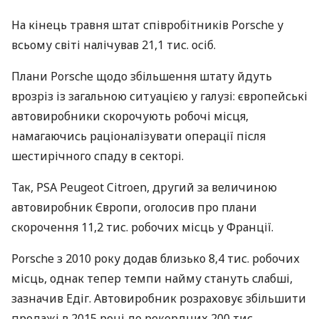
На кінець травня штат співробітників Porsche у
всьому світі налічував 21,1 тис. осіб.
Плани Porsche щодо збільшення штату йдуть
врозріз із загальною ситуацією у галузі: європейські
автовиробники скорочують робочі місця,
намагаючись раціоналізувати операції після
шестирічного спаду в секторі.
Так,
PSA
Peugeot Citroen, другий за величиною
автовиробник Європи, оголосив про плани
скорочення 11,2 тис. робочих місць у Франції.
Porsche з 2010 року додав близько 8,4 тис. робочих
місць, однак тепер темпи найму стануть слабші,
зазначив Едіг. Автовиробник розраховує збільшити
продажі в 2015 році до рекордних 200 тис.