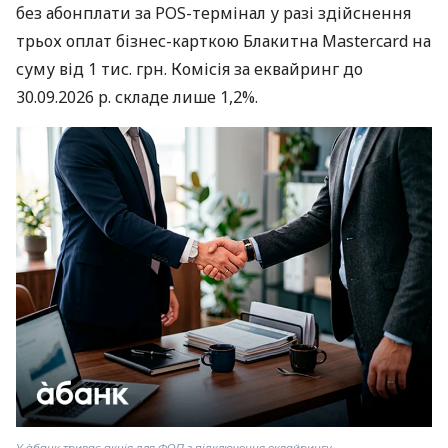
без абонплати за POS-термінал у разі здійснення
трьох оплат бізнес-карткою Блакитна Mastercard на
суму від 1 тис. грн. Комісія за еквайринг до
30.09.2026 р. складе лише 1,2%.
У àбанк триває акція для ФОП з підключення еквайрингу