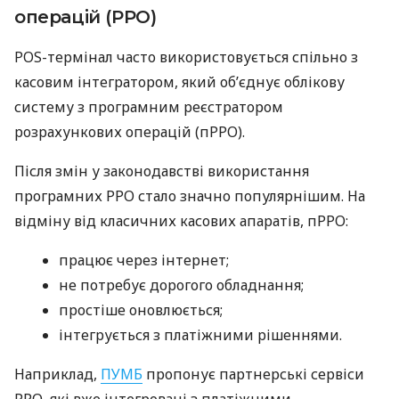
операцій (РРО)
POS-термінал часто використовується спільно з
касовим інтегратором, який об’єднує облікову
систему з програмним реєстратором
розрахункових операцій (пРРО).
Після змін у законодавстві використання
програмних РРО стало значно популярнішим. На
відміну від класичних касових апаратів, пРРО:
працює через інтернет;
не потребує дорогого обладнання;
простіше оновлюється;
інтегрується з платіжними рішеннями.
Наприклад,
ПУМБ
пропонує партнерські сервіси
РРО, які вже інтегровані з платіжними