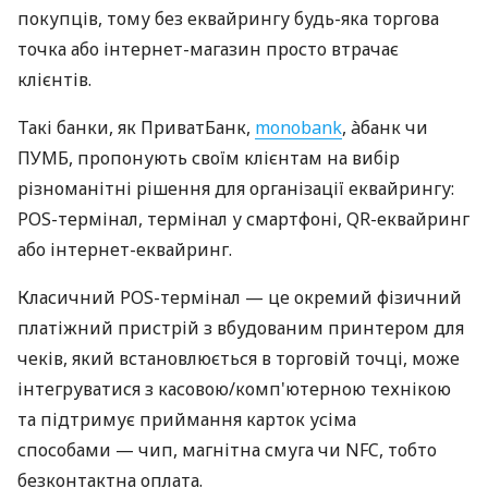
покупців, тому без еквайрингу будь-яка торгова
точка або інтернет-магазин просто втрачає
клієнтів.
Такі банки, як ПриватБанк,
monobank
, àбанк чи
ПУМБ, пропонують своїм клієнтам на вибір
різноманітні рішення для організації еквайрингу:
POS-термінал, термінал у смартфоні, QR-еквайринг
або інтернет-еквайринг.
Класичний POS-термінал — це окремий фізичний
платіжний пристрій з вбудованим принтером для
чеків, який встановлюється в торговій точці, може
інтегруватися з касовою/комп'ютерною технікою
та підтримує приймання карток усіма
способами — чип, магнітна смуга чи NFC, тобто
безконтактна оплата.