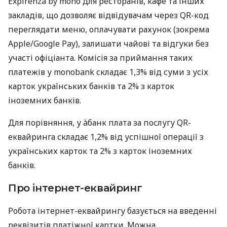
Expirenza by mono для ресторанів, кафе та інших
закладів, що дозволяє відвідувачам через QR-код
переглядати меню, оплачувати рахунок (зокрема
Apple/Google Pay), залишати чайові та відгуки без
участі офіціанта. Комісія за приймання таких
платежів у monobank складає 1,3% від суми з усіх
карток українських банків та 2% з карток
іноземних банків.
Для порівняння, у àбанк плата за послугу QR-
еквайринга складає 1,2% від успішної операції з
українських карток та 2% з карток іноземних
банків.
Про інтернет-еквайринг
Робота інтернет-еквайрингу базується на введенні
реквізитів платіжної картки. Можна