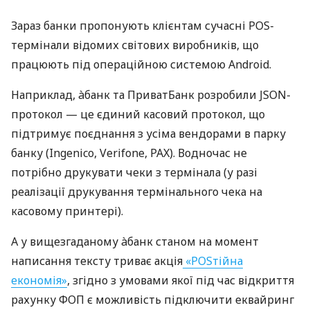
Зараз банки пропонують клієнтам сучасні POS-
термінали відомих світових виробників, що
працюють під операційною системою Android.
Наприклад, àбанк та ПриватБанк розробили JSON-
протокол — це єдиний касовий протокол, що
підтримує поєднання з усіма вендорами в парку
банку (Ingenico, Verifone, PAX). Водночас не
потрібно друкувати чеки з термінала (у разі
реалізації друкування термінального чека на
касовому принтері).
А у вищезгаданому àбанк станом на момент
написання тексту триває акція
«POSтійна
економія»
, згідно з умовами якої під час відкриття
рахунку ФОП є можливість підключити еквайринг