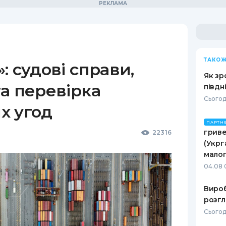
ТАКОЖ
: судові справи,
Як зр
а перевірка
півдн
Сьогод
х угод
ПАРТН
гриве
22316
(Укрг
малог
04.08 
Вироб
розгл
Сьогод