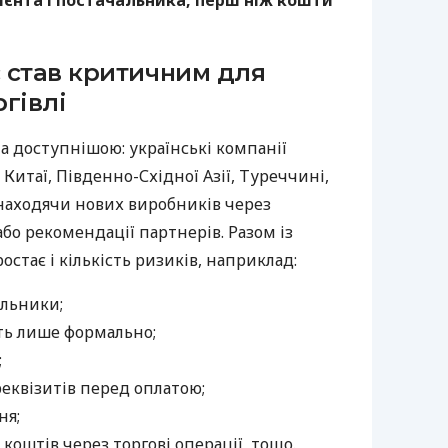
ієнта і постачальника, перш ніж кошти
 став критичним для
гівлі
а доступнішою: українські компанії
Китаї, Південно-Східної Азії, Туреччині,
 знаходячи нових виробників через
бо рекомендації партнерів. Разом із
тає і кількість ризиків, наприклад:
альники;
ть лише формально;
;
реквізитів перед оплатою;
ня;
коштів через торгові операції, тощо.