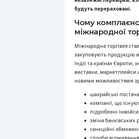
незалежні перевірки, кл
будуть перераховані.
Чому комплаєнс
міжнародної тор
Міжнародна торгівля стал
закуповують продукцію в 
Індії та країнах Європи,
виставки, маркетплейси а
новими можливостями зрос
шахрайські постач
компанії, що існую
підроблені інвойси
зміна банківських 
санкційні обмежен
спроби відмивання 