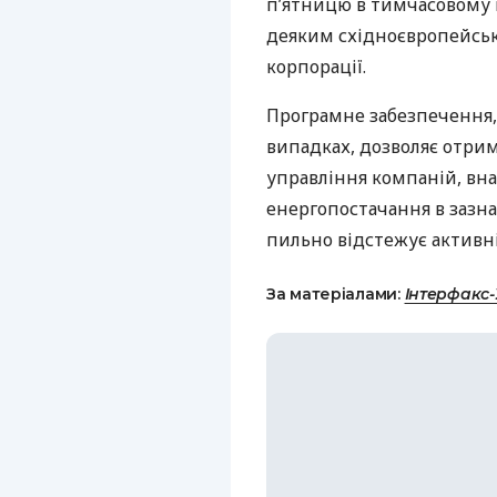
п’ятницю в тимчасовому 
деяким східноєвропейськ
корпорації.
Програмне забезпечення
випадках, дозволяє отри
управління компаній, вна
енергопостачання в зазна
пильно відстежує активніс
За матеріалами:
Інтерфакс