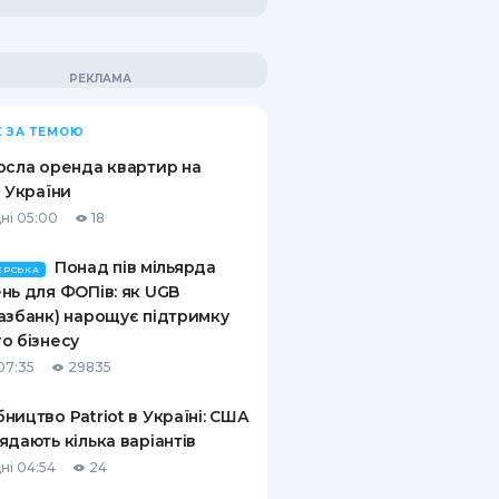
 ЗА ТЕМОЮ
осла оренда квартир на
і України
ні 05:00
18
Понад пів мільярда
ЕРСЬКА
нь для ФОПів: як UGB
азбанк) нарощує підтримку
о бізнесу
07:35
29835
ництво Patriot в Україні: США
ядають кілька варіантів
ні 04:54
24