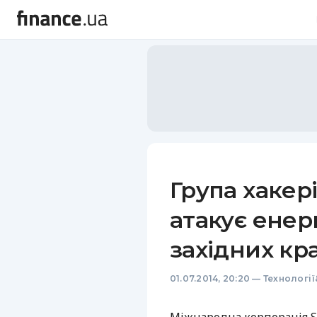
Група хакері
атакує енер
західних кр
01.07.2014, 20:20
—
Технологі