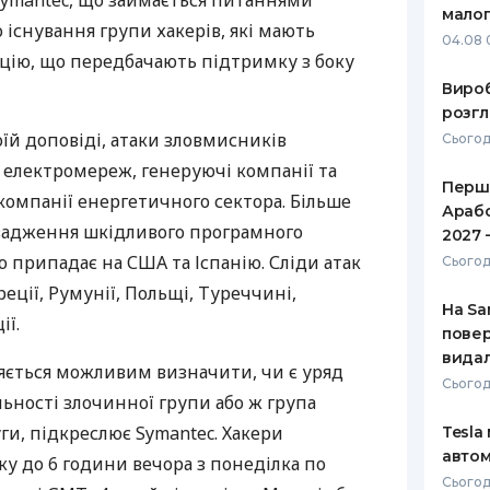
ymantec, що займається питаннями
малог
 існування групи хакерів, які мають
РЕЙТИНГ ДЕБЕТОВИХ
ПУТІВНИ
04.08 
КАРТОК
СТРАХУ
зацію, що передбачають підтримку з боку
Вироб
ЩОМІСЯЧНИЙ ОГЛЯД
ВСІ СТРА
розгл
КЕШБЕКУ
оїй доповіді, атаки зловмисників
Сьогод
СТРАХОВ
ПУТІВНИКИ ПО
 електромереж, генеруючі компанії та
Перше
БАНКІВСЬКИХ КАРТКАХ
ВІДГУКИ
 компанії енергетичного сектора. Більше
КОМПАНІ
Арабс
вадження шкідливого програмного
2027 
ДОСТАВК
ю припадає на
США
та Іспанію. Сліди атак
Сьогод
реції, Румунії, Польщі, Туреччині,
КОНТАКТ
На Sa
ії.
повер
видал
ляється можливим визначити, чи є уряд
Сьогод
ьності злочинної групи або ж група
уги, підкреслює Symantec. Хакери
Tesla
автом
у до 6 години вечора з понеділка по
Сьогодн