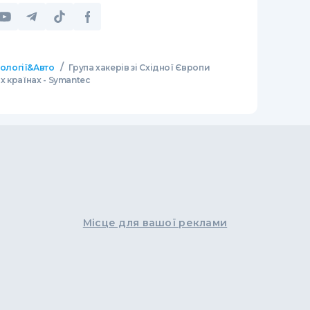
/
нології&Авто
Група хакерів зі Східної Європи
х країнах - Symantec
Місце для вашої реклами