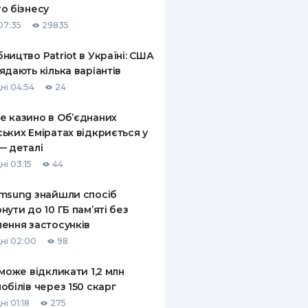
о бізнесу
КИ ПО
07:35
29835
ВАННЮ
ництво Patriot в Україні: США
ХОВІ ПОЛІСИ
ядають кілька варіантів
ні 04:54
24
І КОМПАНІЇ
 казино в Об’єднаних
 ПРО СТРАХОВІ
Ї
ьких Еміратах відкриється у
— деталі
А І ОПЛАТА
ні 03:15
44
И
msung знайшли спосіб
нути до 10 ГБ пам’яті без
ення застосунків
ні 02:00
98
 може відкликати 1,2 млн
обілів через 150 скарг
і 01:18
275