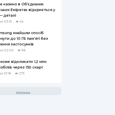
 казино в Об’єднаних
ьких Еміратах відкриється у
— деталі
ні 03:15
44
msung знайшли спосіб
нути до 10 ГБ пам’яті без
ення застосунків
ні 02:00
98
 може відкликати 1,2 млн
обілів через 150 скарг
і 01:18
275