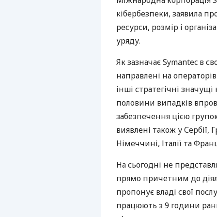
Міжнародна корпорація S
кібербезпеки, заявила про
ресурси, розмір і органі
уряду.
Як зазначає Symantec в св
направлені на операторів
інші стратегічні значущі
половини випадків впро
забезпечення цією групо
виявлені також у Сербії, Г
Німеччині, Італії та Франц
На сьогодні не представ
прямо причетним до діял
пропонує владі свої посл
працюють з 9 години ранк