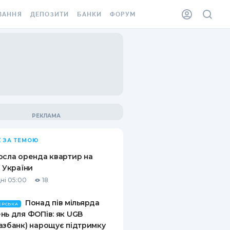
ВАННЯ
ДЕПОЗИТИ
БАНКИ
ФОРУМ
ІЛКА
ВСІ ДЕПОЗИТИ
ВСІ БАНКИ
АННЯ ЖИТЛА ВІД
ДЕПОЗИТИ В USD
ВІДГУКИ ПРО БАНКИ
 ШАХЕДІВ
ДЕПОЗИТИ В EUR
МІКРОФІНАНСОВІ
ХОВКА ЗА КОРДОН
ОРГАНІЗАЦІЇ
БОНУС ДО ДЕПОЗИТІВ
ВІДГУКИ ПРО МФО
УМОВИ АКЦІЇ
КАРТА
 ЗА ТЕМОЮ
ПИТАННЯ ТА ВІДПОВІДІ
ННА ВІНЬЄТКА
осла оренда квартир на
ДЕПОЗИТНИЙ КАЛЬКУЛЯТОР
і України
 СПІВРОБІТНИКІВ
ні 05:00
18
ПУТІВНИКИ ПО
SSISTANCE
ЗАОЩАДЖЕННЯМ
Понад пів мільярда
ЕРСЬКА
нь для ФОПів: як UGB
АННЯ ВІД
азбанк) нарощує підтримку
Х ВИПАДКІВ