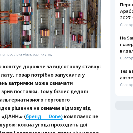
Перше
Арабс
2027 
Сьогод
На Sa
повер
видал
с та перевірка міжнародних угод
Сьогод
о коштує дорожче за відсоткову ставку:
Tesla
лату, товар потрібно запускати у
автом
день затримки може означати
Сьогодн
зрив поставки. Тому бізнес дедалі
 альтернативного торгового
дке рішення не означає відмову від
 «ДАНН.» (
бренд — Done)
комплаєнс не
дурою: кожна угода проходить дві