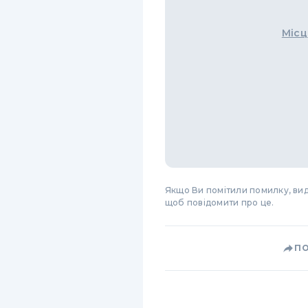
Місц
Якщо Ви помітили помилку, виді
щоб повідомити про це.
П