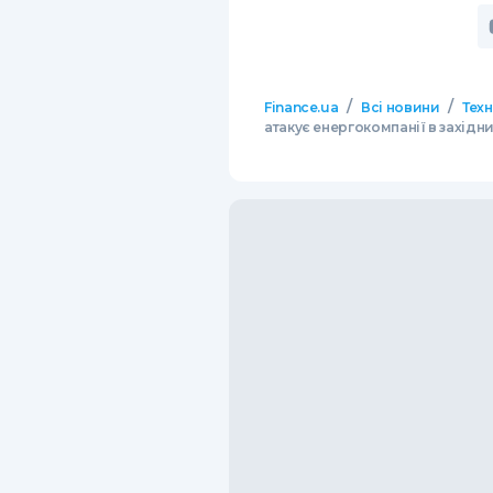
/
/
Finance.ua
Всі новини
Тех
атакує енергокомпанії в західни