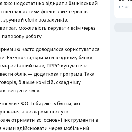
війсь
я вже недостатньо відкрити банківський
05.08 1
 ціла екосистема фінансових сервісів:
 зручний облік розрахунків,
витрат, можливість керувати всім через
 паперову роботу.
дприємцю часто доводилося користуватися
й. Рахунок відкривати в одному банку,
 через інший банк, ПРРО купувати в
вести облік — додаткова програма. Така
оворів, більше комісій, складнішу
йві витрати часу.
аїнських ФОП обирають банки, які
ішення, а не окремі послуги.
оляє отримати всі основні інструменти в
ня ними здійснювати через мобільний