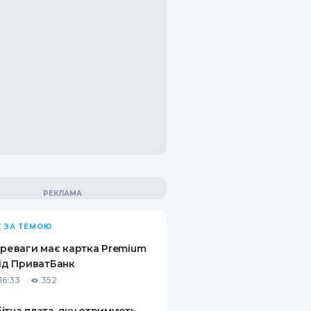
 ЗА ТЕМОЮ
ереваги має картка Premium
від ПриватБанк
16:33
352