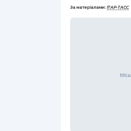
За матеріалами:
ІТАР-ТАСС
Місц