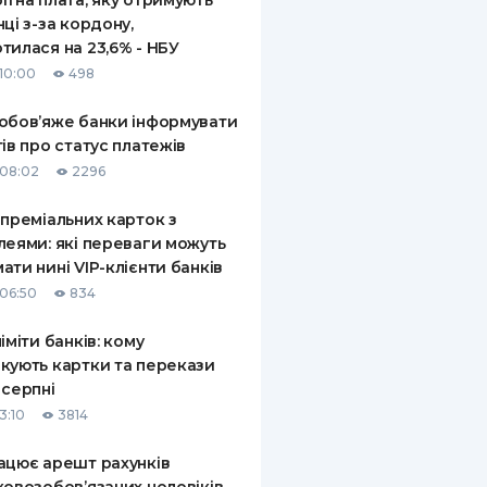
ітна плата, яку отримують
нці з-за кордону,
тилася на 23,6% - НБУ
10:00
498
обов’яже банки інформувати
тів про статус платежів
08:02
2296
 преміальних карток з
леями: які переваги можуть
ати нині VIP-клієнти банків
06:50
834
ліміти банків: кому
кують картки та перекази
 серпні
3:10
3814
ацює арешт рахунків