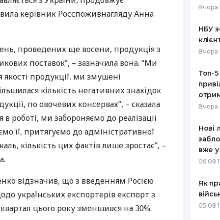
тавляється з України, продовжує
Вчора 
аявила керівник Росспоживнагляду Анна
РЕЙТИНГ ДЕБЕТОВИХ
ПУТІВНИ
КАРТОК
СТРАХУ
НБУ з
клієн
ЩОМІСЯЧНИЙ ОГЛЯД
ВСІ СТРА
ень, проведених ще восени, продукція з
Вчора 
КЕШБЕКУ
икових поставок”, – зазначила вона. “Ми
СТРАХОВ
Топ-5
ПУТІВНИКИ ПО
 якості продукції, ми змушені
приві
БАНКІВСЬКИХ КАРТКАХ
ВІДГУКИ
більшилася кількість негативних знахідок
КОМПАНІ
отрим
укції, по овочевих консервах”, – сказала
Вчора 
ДОСТАВК
я в роботі, ми забороняємо до реалізації
Нові 
ємо її, притягуємо до адміністративної
КОНТАКТ
забло
жаль, кількість цих фактів лише зростає”, –
вже у
а.
06.08 1
енко відзначив, що з введенням Росією
Як пр
одо українських експортерів експорт з
війсь
05.08 1
квартал цього року зменшився на 30%.