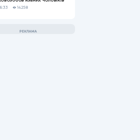
ковозобов’язаних чоловіків
6:33
14258