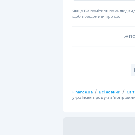
Якщо Ви помітили помилку, виді
щоб повідомити про це.
П
/
/
Finance.ua
Всі новини
Світ
українські продукти "погіршил