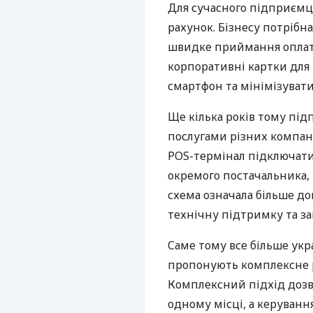
Для сучасного підприємц
рахунок. Бізнесу потрібна
швидке приймання оплат,
корпоративні картки для 
смартфон та мінімізувати
Ще кілька років тому пі
послугами різних компані
POS-термінал підключати
окремого постачальника, 
схема означала більше дог
технічну підтримку та за
Саме тому все більше укр
пропонують комплексне р
Комплексний підхід дозв
одному місці, а керуван