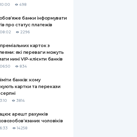
10:00
498
КИ ПО
ВАННЮ
обов’яже банки інформувати
тів про статус платежів
ХОВІ ПОЛІСИ
08:02
2296
І КОМПАНІЇ
 преміальних карток з
леями: які переваги можуть
 ПРО СТРАХОВІ
Ї
ати нині VIP-клієнти банків
06:50
834
А І ОПЛАТА
ліміти банків: кому
И
кують картки та перекази
 серпні
3:10
3814
ацює арешт рахунків
ковозобов’язаних чоловіків
6:33
14258