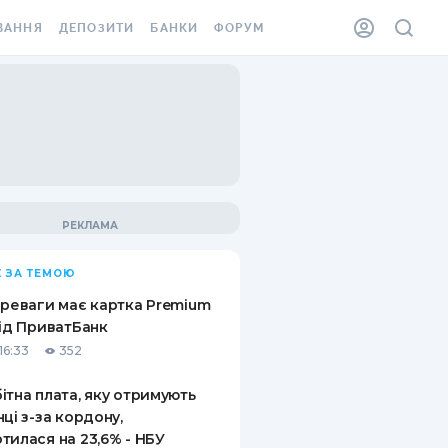
ВАННЯ
ДЕПОЗИТИ
БАНКИ
ФОРУМ
ІЛКА
ВСІ ДЕПОЗИТИ
ВСІ БАНКИ
АННЯ ЖИТЛА ВІД
ДЕПОЗИТИ В USD
ВІДГУКИ ПРО БАНКИ
 ШАХЕДІВ
ДЕПОЗИТИ В EUR
МІКРОФІНАНСОВІ
ХОВКА ЗА КОРДОН
ОРГАНІЗАЦІЇ
БОНУС ДО ДЕПОЗИТІВ
ВІДГУКИ ПРО МФО
УМОВИ АКЦІЇ
КАРТА
 ЗА ТЕМОЮ
ПИТАННЯ ТА ВІДПОВІДІ
ННА ВІНЬЄТКА
ереваги має картка Premium
ДЕПОЗИТНИЙ КАЛЬКУЛЯТОР
від ПриватБанк
 СПІВРОБІТНИКІВ
16:33
352
ПУТІВНИКИ ПО
SSISTANCE
ЗАОЩАДЖЕННЯМ
ітна плата, яку отримують
нці з-за кордону,
АННЯ ВІД
тилася на 23,6% - НБУ
Х ВИПАДКІВ