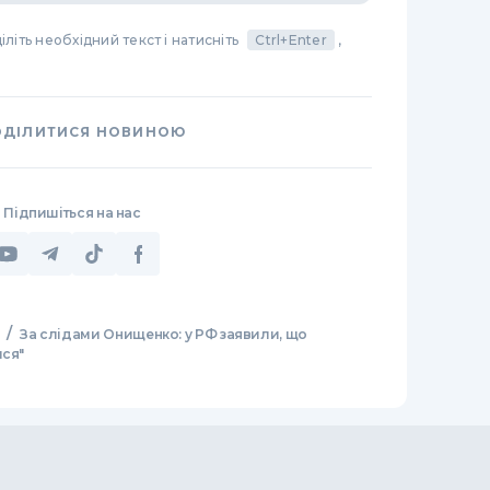
літь необхідний текст і натисніть
Ctrl+Enter
,
ОДІЛИТИСЯ НОВИНОЮ
Підпишіться на нас
/
За слідами Онищенко: у РФ заявили, що
ися"