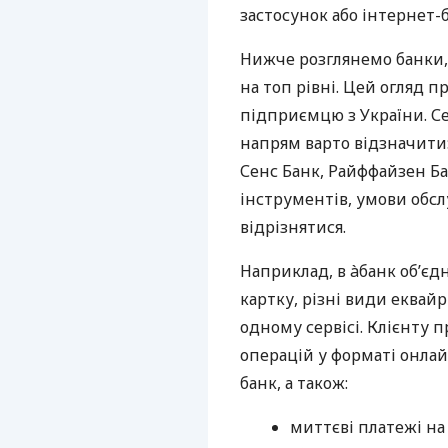
застосунок або інтернет-б
Нижче розглянемо банки,
на топ рівні. Цей огляд п
підприємцю з України. Се
напрям варто відзначити:
Сенс Банк, Райффайзен Ба
інструментів, умови обс
відрізнятися.
Наприклад, в àбанк об’єд
картку, різні види еквай
одному сервісі. Клієнту 
операцій у форматі онлайн
банк, а також:
миттєві платежі на