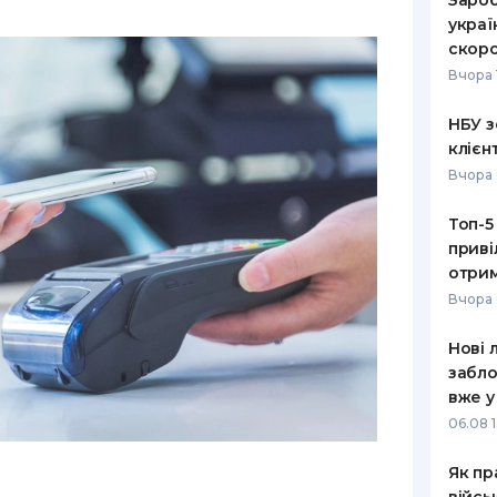
Зароб
украї
скоро
Вчора 
НБУ з
клієн
Вчора 
Топ-5
приві
отрим
Вчора 
Нові 
забло
вже у
06.08 1
Як пр