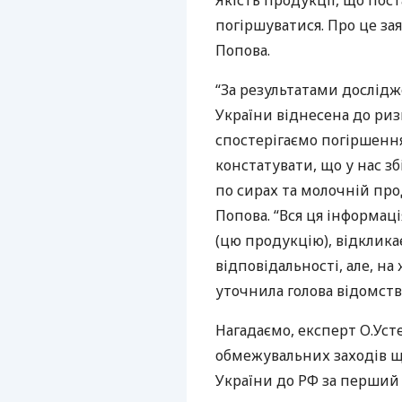
Якість продукції, що пос
погіршуватися. Про це з
Попова.
“За результатами дослідж
України віднесена до риз
спостерігаємо погіршення
констатувати, що у нас з
по сирах та молочній прод
Попова. “Вся ця інформаці
(цю продукцію), відклика
відповідальності, але, на 
уточнила голова відомств
Нагадаємо, експерт О.Уст
обмежувальних заходів щ
України до РФ за перший 