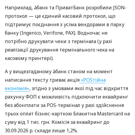
Наприклад, àбанк та ПриватБанк розробили JSON-
протокол — це єдиний касовий протокол, що
підтримує поєднання з усіма вендорами в парку
банку (Ingenico, Verifone, PAX). Водночас не
потрібно друкувати чеки з термінала (у разі
реалізації друкування термінального чека на
касовому принтері).
А у вищезгаданому àбанк станом на момент
написання тексту триває акція
«POSтійна
економія»
, згідно з умовами якої під час відкриття
рахунку ФОП є можливість підключити еквайринг
без абонплати за POS-термінал у разі здійснення
трьох оплат бізнес-карткою Блакитна Mastercard на
суму від 1 тис. грн. Комісія за еквайринг до
30.09.2026 р. складе лише 1,2%.