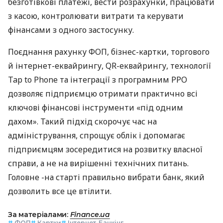
безготівкові платежі, вести розрахунки, працювати
з касою, контролювати витрати та керувати
фінансами з одного застосунку.
Поєднання рахунку ФОП, бізнес-картки, торгового
й інтернет-еквайрингу, QR-еквайрингу, технології
Tap to Phone та інтеграції з програмним РРО
дозволяє підприємцю отримати практично всі
ключові фінансові інструменти «під одним
дахом». Такий підхід скорочує час на
адміністрування, спрощує облік і допомагає
підприємцям зосередитися на розвитку власної
справи, а не на вирішенні технічних питань.
Головне -на старті правильно вибрати банк, який
дозволить все це втілити.
За матеріалами:
Finance.ua
#
ФОП
#
Картки
#
Інтернет-Банкінг