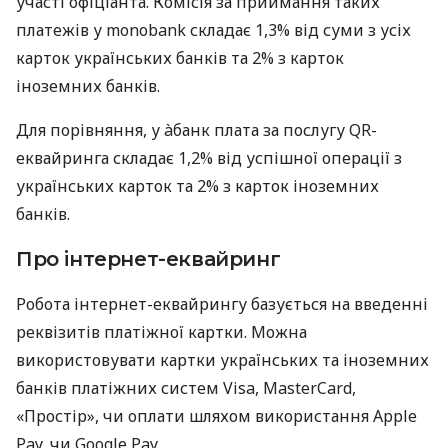
участі офіціанта. Комісія за приймання таких
платежів у monobank складає 1,3% від суми з усіх
карток українських банків та 2% з карток
іноземних банків.
Для порівняння, у àбанк плата за послугу QR-
еквайринга складає 1,2% від успішної операції з
українських карток та 2% з карток іноземних
банків.
Про інтернет-еквайринг
Робота інтернет-еквайрингу базується на введенні
реквізитів платіжної картки. Можна
використовувати картки українських та іноземних
банків платіжних систем Visa, MasterCard,
«Простір», чи оплати шляхом використання Apple
Pay, чи Google Pay.