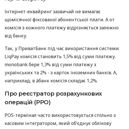
Інтернет-еквайринг зазвичай не вимагає
щомісячної фіксованої абонентської плати. А от
комісія з кожного платежу відрізняється залежно
від банку.
Так, у ПриватБанк під час використання системи
LiqPay комісія становить 1,5% від суми платежу.
monobank бере 1,3% від суми платежу з
українських та 2% - з карток іноземних банків. А,
наприклад, в àбанк комісія складає 1,2%.
Про реєстратор розрахункових
операцій (РРО)
POS-термінал часто використовується спільно з
касовим інтегратором, який об’єднує облікову