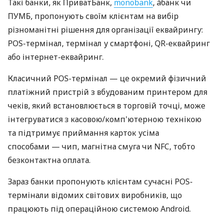
Такі банки, як ПриватБанк,
monobank
, àбанк чи
ПУМБ, пропонують своїм клієнтам на вибір
різноманітні рішення для організації еквайрингу:
POS-термінал, термінал у смартфоні, QR-еквайринг
або інтернет-еквайринг.
Класичний POS-термінал — це окремий фізичний
платіжний пристрій з вбудованим принтером для
чеків, який встановлюється в торговій точці, може
інтегруватися з касовою/комп'ютерною технікою
та підтримує приймання карток усіма
способами — чип, магнітна смуга чи NFC, тобто
безконтактна оплата.
Зараз банки пропонують клієнтам сучасні POS-
термінали відомих світових виробників, що
працюють під операційною системою Android.