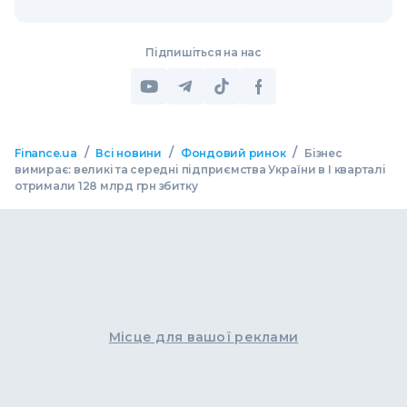
Підпишіться на нас
/
/
/
Finance.ua
Всі новини
Фондовий ринок
Бізнес
вимирає: великі та середні підприємства України в I кварталі
отримали 128 млрд грн збитку
Місце для вашої реклами