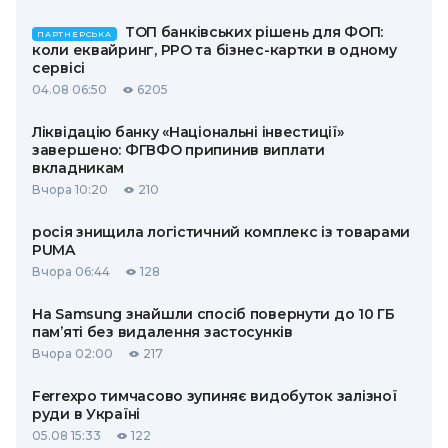
ТОП банківських рішень для ФОП:
ПАРТНЕРСЬКА
коли еквайринг, РРО та бізнес-картки в одному
сервісі
04.08 06:50
6205
Ліквідацію банку «Національні інвестиції»
завершено: ФГВФО припинив виплати
вкладникам
Вчора 10:20
210
росія знищила логістичний комплекс із товарами
PUMA
Вчора 06:44
128
На Samsung знайшли спосіб повернути до 10 ГБ
пам’яті без видалення застосунків
Вчора 02:00
217
Ferrexpo тимчасово зупиняє видобуток залізної
руди в Україні
05.08 15:33
122