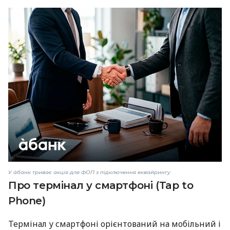
У àбанк триває акція для ФОП з підключення еквайрингу
Про термінал у смартфоні (Tap to
Phone)
Термінал у смартфоні орієнтований на мобільний і