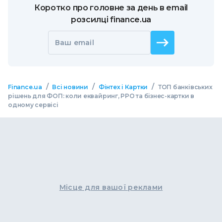
Коротко про головне за день в email
розсилці finance.ua
Ваш email
/
/
/
Finance.ua
Всі новини
Фінтех і Картки
ТОП банківських
рішень для ФОП: коли еквайринг, РРО та бізнес-картки в
одному сервісі
Місце для вашої реклами