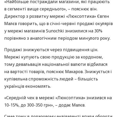
«Найбільше постраждали магазини, які працюють
в сегменті вище середнього», – пояснює він.
Директор з розвитку мережі «Люксоптика» Євген
Малєв говорить, що в січні-червні продажі окулярів
у мережі магазинів Sunochki знизилися на 30%
порівняно з аналогічним періодом минулого року.
Продажі знижуються через підвищення цін.
Мережі купують свою продукцію за кордоном,
тому девальвація національної валюти відбилася
на вартості товарів, пояснює Макаров. Знижується і
купівельна спроможність людей – більшість
українців економлять.
«Середній чек в мережі «Люксоптика» знизився на
10-15%, до 300-350 грн», – додає Малєв.
Саме тому в доларовому еквіваленті впали обороти