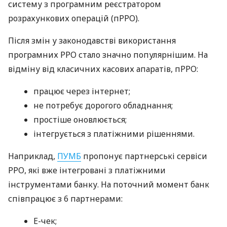
систему з програмним реєстратором
розрахункових операцій (пРРО).
Після змін у законодавстві використання
програмних РРО стало значно популярнішим. На
відміну від класичних касових апаратів, пРРО:
працює через інтернет;
не потребує дорогого обладнання;
простіше оновлюється;
інтегрується з платіжними рішеннями.
Наприклад,
ПУМБ
пропонує партнерські сервіси
РРО, які вже інтегровані з платіжними
інструментами банку. На поточний момент банк
співпрацює з 6 партнерами:
E-чек;