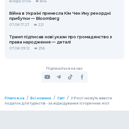
Вчора 01:04
604
Війна в Україні принесла Кім Чен Ину рекордні
прибутки — Bloomberg
07.08 17:27
221
Трамп підписав нові укази про громадянство з
права народження — деталі
07.08 09:12
256
Підпишіться на нас
/
/
/
Finance.ua
Всі новини
Світ
У Росії можуть ввести
податок для туристів - за відвідування історичних міст