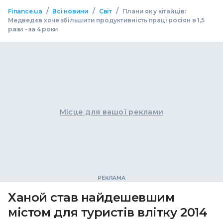
/
/
/
Finance.ua
Всі новини
Світ
Плани як у кітайців:
Медведєв хоче збільшити продуктивність праці росіян в 1,5
рази - за 4 роки
Місце для вашої реклами
Ханой став найдешевшим
містом для туристів влітку 2014