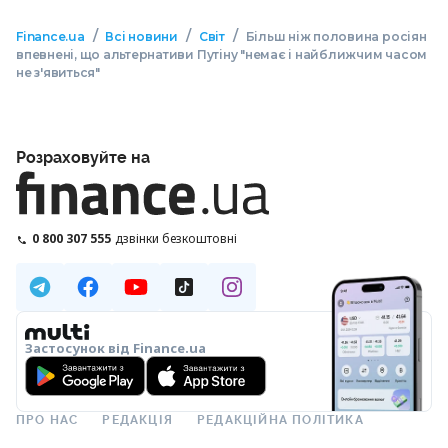
/
/
/
Finance.ua
Всі новини
Світ
Більш ніж половина росіян
впевнені, що альтернативи Путіну "немає і найближчим часом
не з'явиться"
Розраховуйте на
0 800 307 555
дзвінки безкоштовні
Застосунок від Finance.ua
ПРО НАС
РЕДАКЦІЯ
РЕДАКЦІЙНА ПОЛІТИКА