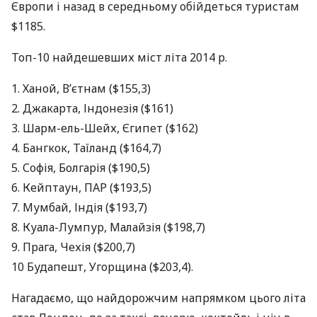
Європи і назад в середньому обійдеться туристам
$1185.
Топ-10 найдешевших міст літа 2014 р.
1. Ханой, В’єтнам ($155,3)
2. Джакарта, Індонезія ($161)
3. Шарм-ель-Шейх, Єгипет ($162)
4. Бангкок, Таїланд ($164,7)
5. Софія, Болгарія ($190,5)
6. Кейптаун,
ПАР
($193,5)
7. Мумбай, Індія ($193,7)
8. Куала-Лумпур, Малайзія ($198,7)
9. Прага, Чехія ($200,7)
10 Будапешт, Угорщина ($203,4).
Нагадаємо, що найдорожчим напрямком цього літа