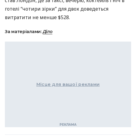
став Лондон, де за таксі, вечерю, коктейль і ніч в
готелі “чотири зірки” для двох доведеться
витратити не менше $528.
За матеріалами:
Діло
Місце для вашої реклами