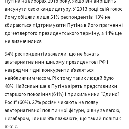
Путіна на виборах 2018 року, якщо він вирішить
висунути свою кандидатуру. У 2013 році свій голос
йому обіцяли лише 51% респондентів. 13% не
збираються підтримувати Путіна в його прагненні
до четвертого президентського терміну, а 14% ще
не визначилися.
54% респондентів заявили, що не бачать
альтернатив нинішньому президентові РФ і
навряд чи гідні конкуренти з’являться
найближчим часом. Рік тому таких людей було
48%. Найсильніше в Путіна вірять представники
старшого покоління (61%) і прихильники “Єдиної
Росії” (60%). 27% росіян чекають на появу
альтернативної політичної фігури, рівну за вагою,
незабаром, і лише 8% вважають, що такий політик
вже є.