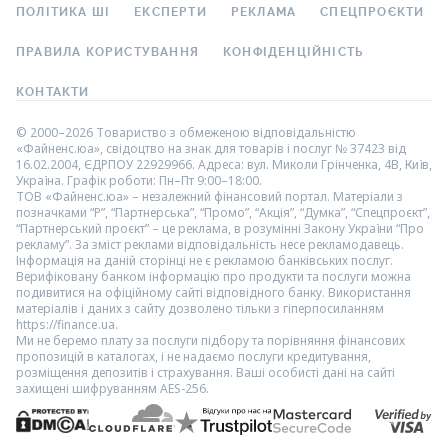
ПОЛІТИКА ШІ
ЕКСПЕРТИ
РЕКЛАМА
СПЕЦПРОЄКТИ
ПРАВИЛА КОРИСТУВАННЯ
КОНФІДЕНЦІЙНІСТЬ
КОНТАКТИ
© 2000–2026 Товариство з обмеженою відповідальністю
«Файненс.юа», свідоцтво на знак для товарів і послуг № 37423 від
16.02.2004, ЄДРПОУ 22929966. Адреса: вул. Миколи Грінченка, 4В, Київ,
Україна. Графік роботи: Пн–Пт 9:00–18:00.
ТОВ «Файненс.юа» – незалежний фінансовий портал. Матеріали з
позначками “Р”, “Партнерська”, “Промо”, “Акція”, “Думка”, “Спецпроєкт”,
“Партнерський проєкт” – це реклама, в розумінні Закону України “Про
рекламу”. За зміст реклами відповідальність несе рекламодавець.
Інформація на даній сторінці не є рекламою банківських послуг.
Верифіковану банком інформацію про продукти та послуги можна
подивитися на офіційному сайті відповідного банку. Використання
матеріалів і даних з сайту дозволено тільки з гіперпосиланням
https://finance.ua.
Ми не беремо плату за послуги підбору та порівняння фінансових
пропозицій в каталогах, і не надаємо послуги кредитування,
розміщення депозитів і страхування. Ваші особисті дані на сайті
захищені шифруванням AES-256.