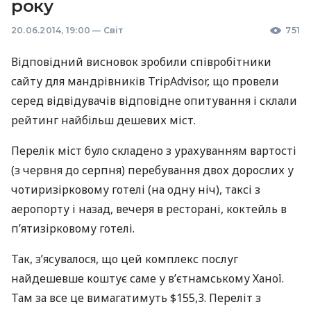
року
20.06.2014, 19:00
—
Світ
751
Відповідний висновок зробили співробітники
сайту для мандрівників TripAdvisor, що провели
серед відвідувачів відповідне опитування і склали
рейтинг найбільш дешевих міст.
Перелік міст було складено з урахуванням вартості
(з червня до серпня) перебування двох дорослих у
чотиризірковому готелі (на одну ніч), таксі з
аеропорту і назад, вечеря в ресторані, коктейль в
п’ятизірковому готелі.
Так, з’ясувалося, що цей комплекс послуг
найдешевше коштує саме у в’єтнамському Ханої.
Там за все це вимагатимуть $155,3. Переліт з