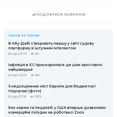
ПОДІЛИТИСЯ НОВИНОЮ
ТАКОЖ ЗА ТЕМОЮ
В Абу-Дабі створюють першу у світі судову
платформу зі штучним інтелектом
Вчора 19:10
86
Інфляція в ЄС прискорилася: де ціни зростають
найшвидше
Вчора 18:01
184
5 недооцінених міст Європи для бюджетної
подорожі (фото)
Вчора 15:16
2819
Без керма та педалей: у США вперше дозволили
комерційні поїздки на роботаксі Zoox