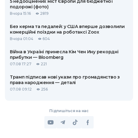
5 недооцінених міст Європи для бюджетної
подорожі (фото)
Вчора 15:16
2819
Без керма та педалей: у США вперше дозволили
комерційні поїздки на роботаксі Zoox
Вчора 01:04
604
Війна в Україні принесла Кім Чен Ину рекордні
прибутки — Bloomberg
07.08 17:27
221
Трамп підписав нові укази про громадянство з
права народження — деталі
07.08 09:12
256
Підпишіться на нас