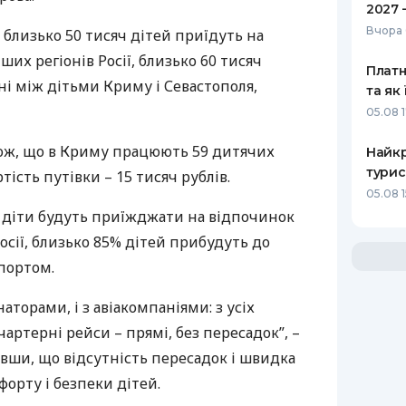
2027 
Вчора 
 близько 50 тисяч дітей приїдуть на
их регіонів Росії, близько 60 тисяч
Платн
ні між дітьми Криму і Севастополя,
та як
05.08 
ож, що в Криму працюють 59 дитячих
Найкр
турис
ість путівки – 15 тисяч рублів.
05.08 
, діти будуть приїжджати на відпочинок
Росії, близько 85% дітей прибудуть до
портом.
аторами, і з авіакомпаніями: з усіх
чартерні рейси – прямі, без пересадок”, –
ивши, що відсутність пересадок і швидка
форту і безпеки дітей.