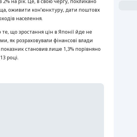
 в 2% на рік. Це, в свою чергу, покликано
ща, оживити кон’юнктуру, дати поштовх
оходів населення.
 те, що зростання цін в Японії йде не
, як розраховували фінансові влади
й показник становив лише 1,3% порівняно
13 році.