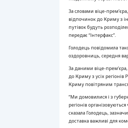
За словами віце-прем’єра,
відпочинок до Криму з інш
путівок будуть розподіле
передає “Інтерфакс”.
Голодець повідомила так
оздоровниць, середня варт
За даними віце-прем’єра
до Криму з усіх регіонів 
Криму повітряним транс
“Ми домовилися і з губерн
регіонів організовуються 
сказала Голодець, зазнач
доставка важливі для ком