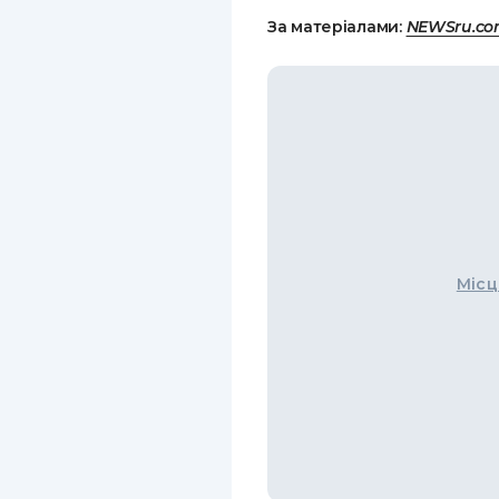
За матеріалами:
NEWSru.c
Місц