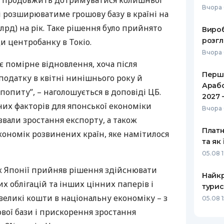
ї продовжить дотримуватися колишньої
Вчора 
 і розширюватиме грошову базу в країні на
РЕЙТИНГ ДЕБЕТОВИХ
ПУТІВНИ
КАРТОК
СТРАХУ
млрд) на рік. Таке рішення було прийнято
Вироб
розгл
и центробанку в Токіо.
ЩОМІСЯЧНИЙ ОГЛЯД
ВСІ СТРА
Вчора 
КЕШБЕКУ
є помірне відновлення, хоча після
СТРАХОВ
Перше
ПУТІВНИКИ ПО
одатку в квітні нинішнього року й
Арабс
БАНКІВСЬКИХ КАРТКАХ
ВІДГУКИ
попиту”, – наголошується в доповіді ЦБ.
КОМПАНІ
2027 
их факторів для японської економіки
Вчора 
ДОСТАВК
звали зростання експорту, а також
Платн
ономік розвинених країн, яке намітилося
КОНТАКТ
та як
05.08 
нк Японії прийняв рішення здійснювати
Найкр
х облігацій та інших цінних паперів і
турис
еликі кошти в національну економіку – з
05.08 
ої бази і прискорення зростання