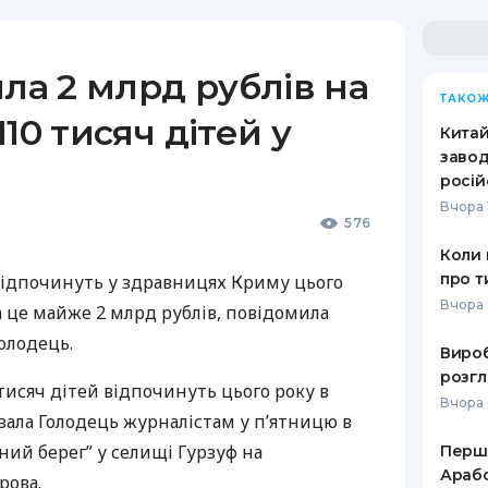
ила 2 млрд рублів на
ТАКОЖ
10 тисяч дітей у
Кита
завод
росій
Вчора 
576
Коли 
про т
 відпочинуть у здравницях Криму цього
Вчора 
на це майже 2 млрд рублів, повідомила
Голодець.
Вироб
розгл
тисяч дітей відпочинуть цього року в
Вчора 
зала Голодець журналістам у п’ятницю в
ий берег” у селищі Гурзуф на
Перше
Арабс
рова.