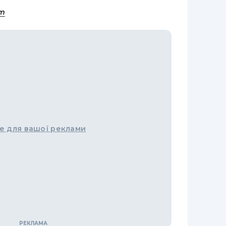
om
е для вашої реклами