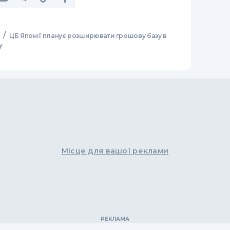
/
ЦБ Японії планує розширювати грошову базу в
у
Місце для вашої реклами