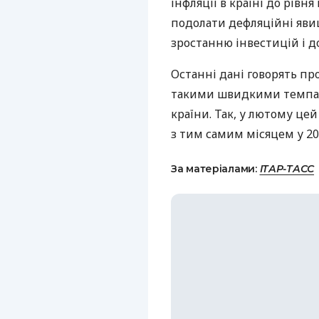
інфляції в країні до рівня
подолати дефляційні яви
зростанню інвестицій і д
Останні дані говорять про
такими швидкими темпами
країни. Так, у лютому це
з тим самим місяцем у 20
За матеріалами:
ІТАР-ТАСС