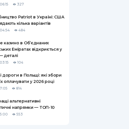
06:15
327
КИ ПО
ВАННЮ
ництво Patriot в Україні: США
ядають кілька варіантів
ХОВІ ПОЛІСИ
04:54
484
І КОМПАНІЇ
 казино в Об’єднаних
ьких Еміратах відкриється у
 ПРО СТРАХОВІ
Ї
— деталі
03:15
104
А І ОПЛАТА
і дороги в Польщі: які збори
И
 їх оплачувати у 2026 році
17:05
814
ащі альтернативні
тичні напрямки — ТОП-10
15:00
553