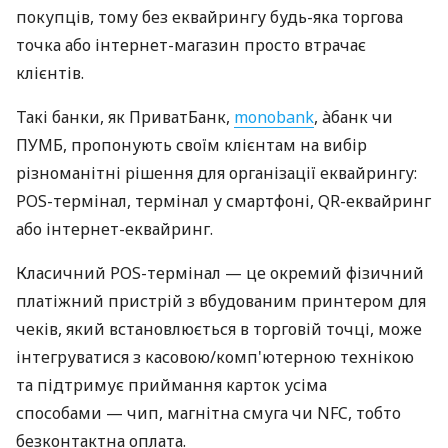
покупців, тому без еквайрингу будь-яка торгова
точка або інтернет-магазин просто втрачає
клієнтів.
Такі банки, як ПриватБанк,
monobank
, àбанк чи
ПУМБ, пропонують своїм клієнтам на вибір
різноманітні рішення для організації еквайрингу:
POS-термінал, термінал у смартфоні, QR-еквайринг
або інтернет-еквайринг.
Класичний POS-термінал — це окремий фізичний
платіжний пристрій з вбудованим принтером для
чеків, який встановлюється в торговій точці, може
інтегруватися з касовою/комп'ютерною технікою
та підтримує приймання карток усіма
способами — чип, магнітна смуга чи NFC, тобто
безконтактна оплата.