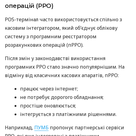
операцій (РРО)
POS-термінал часто використовується спільно з
касовим інтегратором, який об’єднує облікову
систему з програмним реєстратором
розрахункових операцій (пРРО).
Після змін у законодавстві використання
програмних РРО стало значно популярнішим. На
відміну від класичних касових апаратів, пРРО:
працює через інтернет;
не потребує дорогого обладнання;
простіше оновлюється;
інтегрується з платіжними рішеннями.
Наприклад,
ПУМБ
пропонує партнерські сервіси
РРО, які вже інтегровані з платіжними