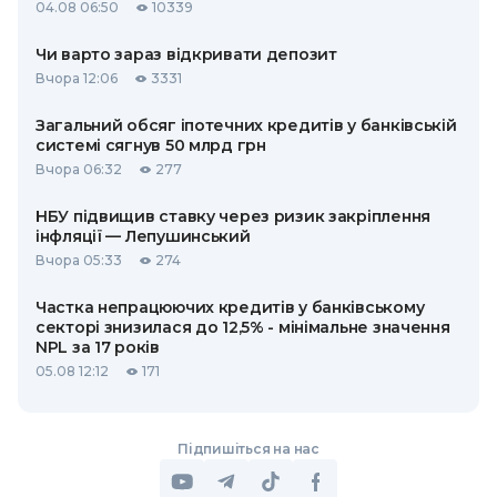
04.08 06:50
10339
Чи варто зараз відкривати депозит
Вчора 12:06
3331
Загальний обсяг іпотечних кредитів у банківській
системі сягнув 50 млрд грн
Вчора 06:32
277
НБУ підвищив ставку через ризик закріплення
інфляції — Лепушинський
Вчора 05:33
274
Частка непрацюючих кредитів у банківському
секторі знизилася до 12,5% - мінімальне значення
NPL за 17 років
05.08 12:12
171
Підпишіться на нас