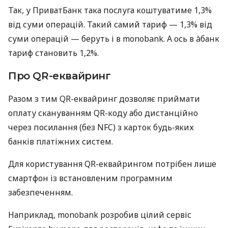
Так, у ПриватБанк така послуга коштуватиме 1,3%
від суми операцій. Такий самий тариф — 1,3% від
суми операцій — беруть і в monobank. А ось в àбанк
тариф становить 1,2%.
Про QR-еквайринг
Разом з тим QR-еквайринг дозволяє приймати
оплату скануванням QR-коду або дистанційно
через посилання (без NFC) з карток будь-яких
банків платіжних систем.
Для користування QR-еквайрингом потрібен лише
смартфон із встановленим програмним
забезпеченням.
Наприклад, monobank розробив цілий сервіс