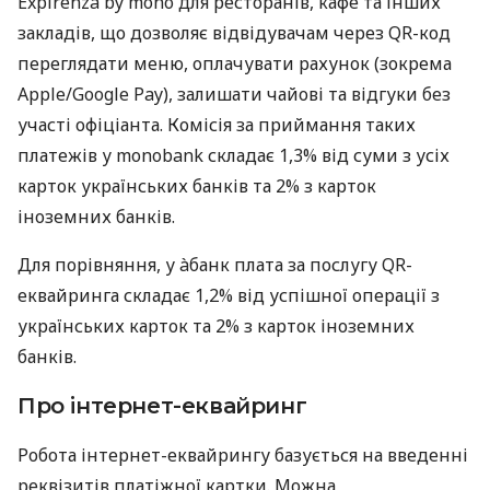
Expirenza by mono для ресторанів, кафе та інших
закладів, що дозволяє відвідувачам через QR-код
переглядати меню, оплачувати рахунок (зокрема
Apple/Google Pay), залишати чайові та відгуки без
участі офіціанта. Комісія за приймання таких
платежів у monobank складає 1,3% від суми з усіх
карток українських банків та 2% з карток
іноземних банків.
Для порівняння, у àбанк плата за послугу QR-
еквайринга складає 1,2% від успішної операції з
українських карток та 2% з карток іноземних
банків.
Про інтернет-еквайринг
Робота інтернет-еквайрингу базується на введенні
реквізитів платіжної картки. Можна