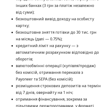
інших банках (3 грн за платіж незалежно
від суми);
безкоштовний вивід доходу на особисту
картку;
безкоштовне зняття готівки до 30 тис. грн
на місяць (далі — 0.75%);
кредитний ліміт на рахунку — з
автоматичним розрахунком відповідно до
оборотів;
валютообмінні операції (купівля/продаж)
без комісій, отримання переказів з
Payoneer та SEPA (без комісій);
розміщення строкових депозитів на термін
від 7 днів, овернайту на 1 ніч;
отримання фінансування, зокрема за
пільговими держпрограмами, у форматі