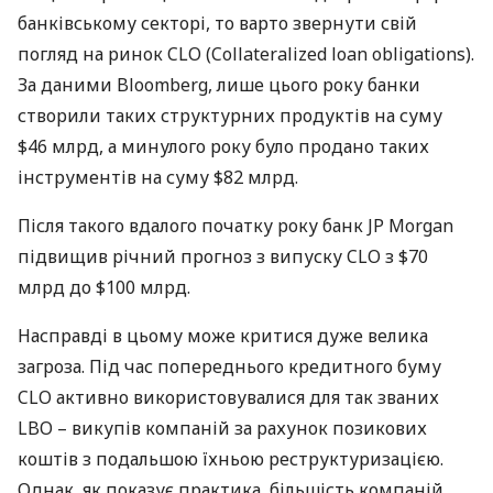
банківському секторі, то варто звернути свій
погляд на ринок
CLO
(Collateralized loan obligations).
За даними Bloomberg, лише цього року банки
створили таких структурних продуктів на суму
$46 млрд, а минулого року було продано таких
інструментів на суму $82 млрд.
Після такого вдалого початку року банк JP Morgan
підвищив річний прогноз з випуску
CLO
з $70
млрд до $100 млрд.
Насправді в цьому може критися дуже велика
загроза. Під час попереднього кредитного буму
CLO
активно використовувалися для так званих
LBO
– викупів компаній за рахунок позикових
коштів з подальшою їхньою реструктуризацією.
Однак, як показує практика, більшість компаній,