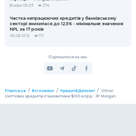
Вчора 05:33
274
Частка непрацюючих кредитів у банківському
секторі знизилася до 12,5% - мінімальне значення
NPL за 17 років
05.08 12:12
171
Підпишіться на нас
/
/
/
Finance.ua
Всі новини
Кредит&Депозит
Обсяг
сміттєвих кредитів становитиме $100 млрд - JP Morgan