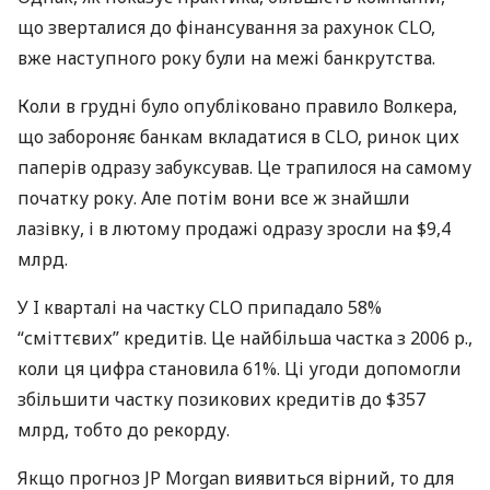
що зверталися до фінансування за рахунок
CLO
,
вже наступного року були на межі банкрутства.
Коли в грудні було опубліковано правило Волкера,
що забороняє банкам вкладатися в
CLO
, ринок цих
паперів одразу забуксував. Це трапилося на самому
початку року. Але потім вони все ж знайшли
лазівку, і в лютому продажі одразу зросли на $9,4
млрд.
У I кварталі на частку
CLO
припадало 58%
“сміттєвих” кредитів. Це найбільша частка з 2006 р.,
коли ця цифра становила 61%. Ці угоди допомогли
збільшити частку позикових кредитів до $357
млрд, тобто до рекорду.
Якщо прогноз JP Morgan виявиться вірний, то для