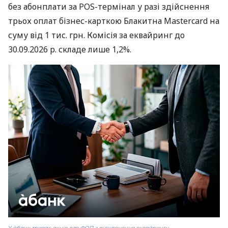
без абонплати за POS-термінал у разі здійснення
трьох оплат бізнес-карткою Блакитна Mastercard на
суму від 1 тис. грн. Комісія за еквайринг до
30.09.2026 р. складе лише 1,2%.
У àбанк триває акція для ФОП з підключення еквайрингу