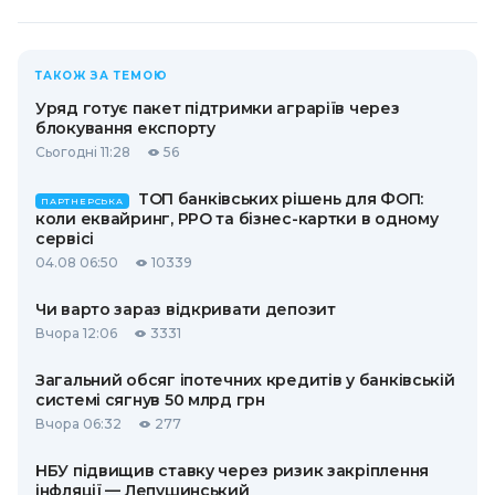
ТАКОЖ ЗА ТЕМОЮ
Уряд готує пакет підтримки аграріїв через
блокування експорту
Сьогодні 11:28
56
ТОП банківських рішень для ФОП:
ПАРТНЕРСЬКА
коли еквайринг, РРО та бізнес-картки в одному
сервісі
04.08 06:50
10339
Чи варто зараз відкривати депозит
Вчора 12:06
3331
Загальний обсяг іпотечних кредитів у банківській
системі сягнув 50 млрд грн
Вчора 06:32
277
НБУ підвищив ставку через ризик закріплення
інфляції — Лепушинський