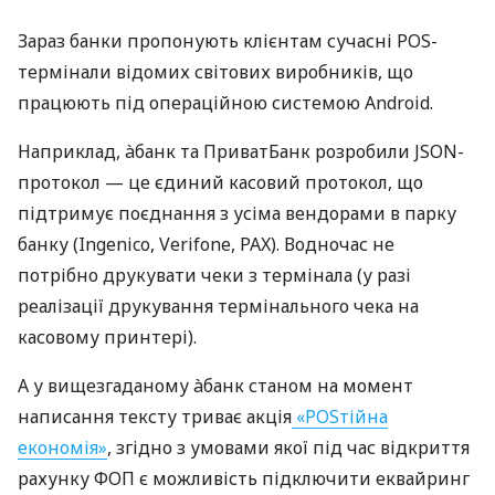
Зараз банки пропонують клієнтам сучасні POS-
термінали відомих світових виробників, що
працюють під операційною системою Android.
Наприклад, àбанк та ПриватБанк розробили JSON-
протокол — це єдиний касовий протокол, що
підтримує поєднання з усіма вендорами в парку
банку (Ingenico, Verifone, PAX). Водночас не
потрібно друкувати чеки з термінала (у разі
реалізації друкування термінального чека на
касовому принтері).
А у вищезгаданому àбанк станом на момент
написання тексту триває акція
«POSтійна
економія»
, згідно з умовами якої під час відкриття
рахунку ФОП є можливість підключити еквайринг