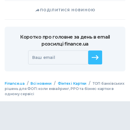
ПОДІЛИТИСЯ НОВИНОЮ
Коротко про головне за день в email
розсилці finance.ua
Ваш email
/
/
/
Finance.ua
Всі новини
Фінтех і Картки
ТОП банківських
рішень для ФОП: коли еквайринг, РРО та бізнес-картки в
одному сервісі