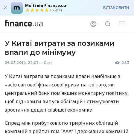
Multi від Finance.ua
ВСТАНОВИТИ
(8,9K+)
У Китаї витрати за позиками
впали до мінімуму
26.05.2014, 22:01
—
Світ
283
У Китаї витрати за позиками впали найбільше з
часів світової фінансової кризи на тлі того, як
центральний банк пом’якшив монетарну політику,
щоб відновити випуск облігацій і стимулювати
зростання дедалі слабшої економіки.
Спред між прибутковістю трирічних облігацій
компаній з рейтингом “
ААА
” і державних компаній