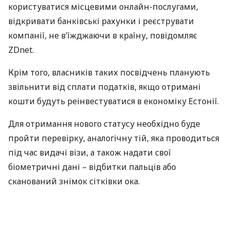
користуватися місцевими онлайн-послугами,
відкривати банківські рахунки і реєструвати
компанії, не в’їжджаючи в країну, повідомляє
ZDnet.
Крім того, власників таких посвідчень планують
звільнити від сплати податків, якщо отримані
кошти будуть реінвестуватися в економіку Естонії.
Для отримання нового статусу необхідно буде
пройти перевірку, аналогічну тій, яка проводиться
під час видачі візи, а також надати свої
біометричні дані – відбитки пальців або
сканований знімок сітківки ока.
Спочатку для подання заяви здобувачам
доведеться приїжджати до Естонії, але вже через