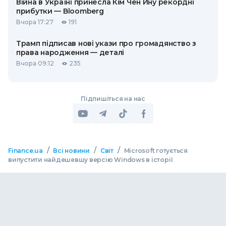
Війна в Україні принесла Кім Чен Ину рекордні
прибутки — Bloomberg
Вчора 17:27
191
Трамп підписав нові укази про громадянство з
права народження — деталі
Вчора 09:12
235
Підпишіться на нас
/
/
/
Finance.ua
Всі новини
Світ
Microsoft готується
випустити найдешевшу версію Windows в історії