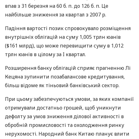
впав з 31 березня на 60 б. п. до 126 б. п. Це
найбільше зниження за квартал з 2007 р.
Падіння вартості позик спровокувало розміщення
внутрішніх облігацій на суму 1,005 трлн юанів
($161 млрд), що може перевищити суму в 1,012
трлн юанів в цілому за I квартал.
Розширення банку облігацій сприяє прагненню Лі
Кецяна зупинити позабалансове кредитування,
більш відоме як тіньовий банківський сектор.
При цьому забезпечуються умови, за яких компанії
отримували достатньо грошей, щоб уникнути
дефолту за умов зниження ділової активності в
обробній промисловості та охолодження ринку
нерухомості. Народний банк Китаю планує влити