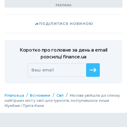
ПОДІЛИТИСЯ НОВИНОЮ
Коротко про головне за день в email
розсилці finance.ua
Ваш email
/
/
/
Finance.ua
Всі новини
Світ
Москва увійшла до списку
найгірших міст у світі для туристів, поступившись лише
Мумбаю і Пунта-Кане