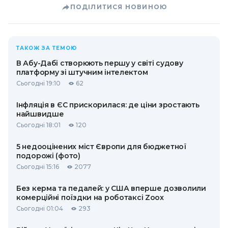
ПОДІЛИТИСЯ НОВИНОЮ
ТАКОЖ ЗА ТЕМОЮ
В Абу-Дабі створюють першу у світі судову
платформу зі штучним інтелектом
Сьогодні 19:10
62
Інфляція в ЄС прискорилася: де ціни зростають
найшвидше
Сьогодні 18:01
120
5 недооцінених міст Європи для бюджетної
подорожі (фото)
Сьогодні 15:16
2077
Без керма та педалей: у США вперше дозволили
комерційні поїздки на роботаксі Zoox
Сьогодні 01:04
293