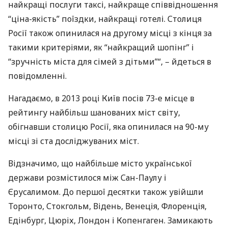
найкращі послуги таксі, найкраще співвідношення
“ціна-якість” поїздки, найкращі готелі. Столиця
Росії також опинилася на другому місці з кінця за
такими критеріями, як “найкращий шопінг” і
“зручність міста для сімей з дітьми”“, – йдеться в
повідомленні.
Нагадаємо, в 2013 році Київ посів 73-е місце в
рейтингу найбільш шанованих міст світу,
обігнавши столицю Росії, яка опинилася на 90-му
місці зі ста досліджуваних міст.
Відзначимо, що найбільше місто української
держави розмістилося між Сан-Паулу і
Єрусалимом. До першої десятки також увійшли
Торонто, Стокгольм, Відень, Венеція, Флоренція,
Едінбург, Цюріх, Лондон і Копенгаген. Замикають