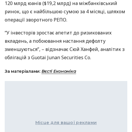
120 млрд юанів ($19,2 млрд) на міжбанківський
ринок, що є найбільшою сумою за 4 місяці, шляхом
операції зворотного
РЕПО
.
“У інвесторів зростає апетит до ризикованих
вкладень, а побоювання настання дефолту
зменшуються”, – відзначає Сюй Ханфей, аналітик з
облігацій з Guotai Junan Securities Co.
За матеріалами:
Вєсті Економіка
Місце для вашої реклами