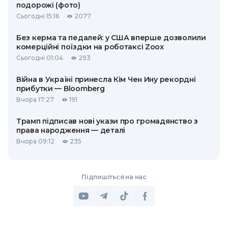
подорожі (фото)
Сьогодні 15:16
2077
Без керма та педалей: у США вперше дозволили
комерційні поїздки на роботаксі Zoox
Сьогодні 01:04
293
Війна в Україні принесла Кім Чен Ину рекордні
прибутки — Bloomberg
Вчора 17:27
191
Трамп підписав нові укази про громадянство з
права народження — деталі
Вчора 09:12
235
Підпишіться на нас