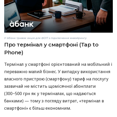
У àбанк триває акція для ФОП з підключення еквайрингу
Про термінал у смартфоні (Tap to
Phone)
Термінал у смартфоні орієнтований на мобільний і
переважно малий бізнес. У випадку використання
власного пристрою (смартфону) тариф на послугу
зазвичай не містить щомісячної абонплати
(300−500 грн як у терміналах, що надаються
банками) — тому з погляду витрат, «термінал в
смартфоні» є більш економним.