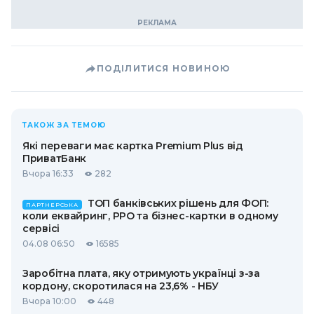
ПОДІЛИТИСЯ НОВИНОЮ
ТАКОЖ ЗА ТЕМОЮ
Які переваги має картка Premium Plus від
ПриватБанк
Вчора 16:33
282
ТОП банківських рішень для ФОП:
ПАРТНЕРСЬКА
коли еквайринг, РРО та бізнес-картки в одному
сервісі
04.08 06:50
16585
Заробітна плата, яку отримують українці з-за
кордону, скоротилася на 23,6% - НБУ
Вчора 10:00
448