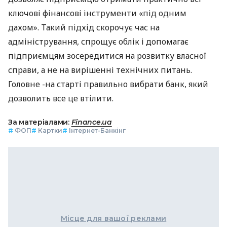
ключові фінансові інструменти «під одним
дахом». Такий підхід скорочує час на
адміністрування, спрощує облік і допомагає
підприємцям зосередитися на розвитку власної
справи, а не на вирішенні технічних питань.
Головне -на старті правильно вибрати банк, який
дозволить все це втілити.
За матеріалами:
Finance.ua
#
ФОП
#
Картки
#
Інтернет-Банкінг
Місце для вашої реклами