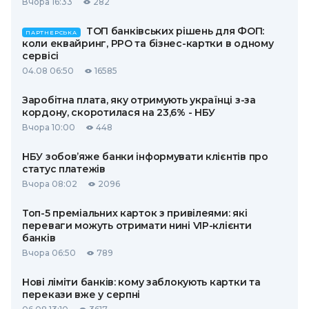
Вчора 16:33
282
ТОП банківських рішень для ФОП:
ПАРТНЕРСЬКА
коли еквайринг, РРО та бізнес-картки в одному
сервісі
04.08 06:50
16585
Заробітна плата, яку отримують українці з-за
кордону, скоротилася на 23,6% - НБУ
Вчора 10:00
448
НБУ зобов’яже банки інформувати клієнтів про
статус платежів
Вчора 08:02
2096
Топ-5 преміальних карток з привілеями: які
переваги можуть отримати нині VIP-клієнти
банків
Вчора 06:50
789
Нові ліміти банків: кому заблокують картки та
перекази вже у серпні