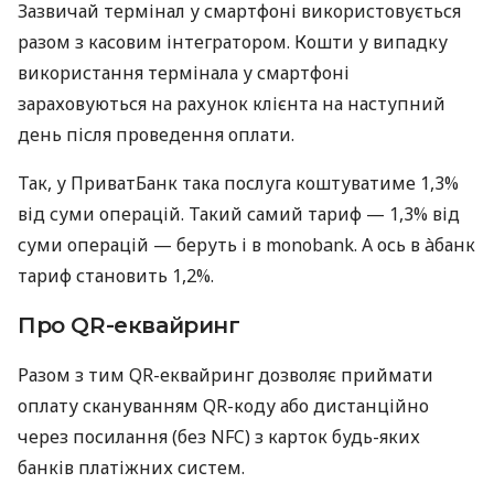
Зазвичай термінал у смартфоні використовується
разом з касовим інтегратором. Кошти у випадку
використання термінала у смартфоні
зараховуються на рахунок клієнта на наступний
день після проведення оплати.
Так, у ПриватБанк така послуга коштуватиме 1,3%
від суми операцій. Такий самий тариф — 1,3% від
суми операцій — беруть і в monobank. А ось в àбанк
тариф становить 1,2%.
Про QR-еквайринг
Разом з тим QR-еквайринг дозволяє приймати
оплату скануванням QR-коду або дистанційно
через посилання (без NFC) з карток будь-яких
банків платіжних систем.