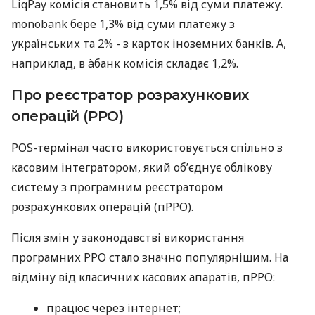
LiqPay комісія становить 1,5% від суми платежу.
monobank бере 1,3% від суми платежу з
українських та 2% - з карток іноземних банків. А,
наприклад, в àбанк комісія складає 1,2%.
Про реєстратор розрахункових
операцій (РРО)
POS-термінал часто використовується спільно з
касовим інтегратором, який об’єднує облікову
систему з програмним реєстратором
розрахункових операцій (пРРО).
Після змін у законодавстві використання
програмних РРО стало значно популярнішим. На
відміну від класичних касових апаратів, пРРО:
працює через інтернет;