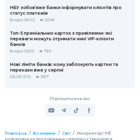
НБУ зобов’яже банки інформувати клієнтів про
статус платежів
Вчора 08:02
2096
Топ-5 преміальних карток з привілеями: які
переваги можуть отримати нині VIP-клієнти
банків
Вчора 06:50
789
Нові ліміти банків: кому заблокують картки та
перекази вже у серпні
06.08 13:10
3617
Підпишіться на нас
/
/
/
Finance.ua
Всі новини
Світ
Мінпромторг РФ
розраховує на продовження співпраці з Україною в