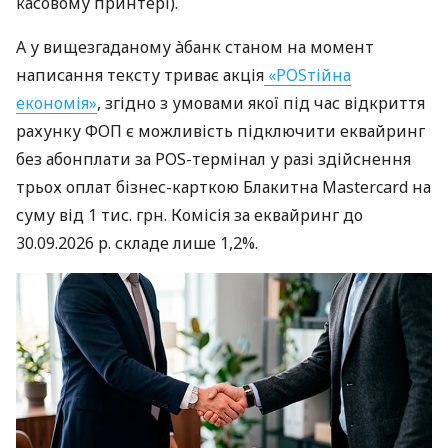
касовому принтері).
А у вищезгаданому àбанк станом на момент
написання тексту триває акція
«POSтійна
економія»
, згідно з умовами якої під час відкриття
рахунку ФОП є можливість підключити еквайринг
без абонплати за POS-термінал у разі здійснення
трьох оплат бізнес-карткою Блакитна Mastercard на
суму від 1 тис. грн. Комісія за еквайринг до
30.09.2026 р. складе лише 1,2%.