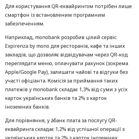
Для користування QR-еквайрингом потрібен лише
смартфон із встановленим програмним
забезпеченням.
Наприклад, monobank розробив цілий сервіс
Expirenza by mono для ресторанів, кафе та інших
закладів, що дозволяє відвідувачам через QR-код
переглядати меню, оплачувати рахунок (зокрема
Apple/Google Pay), залишати чайові та відгуки без
участі офіціанта. Комісія за приймання таких
платежів у monobank складає 1,3% від суми з усіх
карток українських банків та 2% з карток
іноземних банків.
Для порівняння, у àбанк плата за послугу QR-
еквайринга складає 1,2% від успішної операції з
українських карток та 2% з карток іноземних