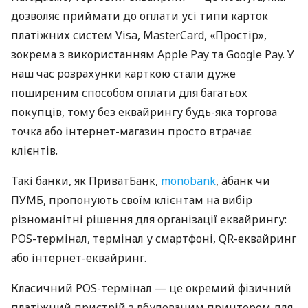
дозволяє приймати до оплати усі типи карток
платіжних систем Visa, MasterCard, «Простір»,
зокрема з використанням Apple Pay та Google Pay. У
наш час розрахунки карткою стали дуже
поширеним способом оплати для багатьох
покупців, тому без еквайрингу будь-яка торгова
точка або інтернет-магазин просто втрачає
клієнтів.
Такі банки, як ПриватБанк,
monobank
, àбанк чи
ПУМБ, пропонують своїм клієнтам на вибір
різноманітні рішення для організації еквайрингу:
POS-термінал, термінал у смартфоні, QR-еквайринг
або інтернет-еквайринг.
Класичний POS-термінал — це окремий фізичний
платіжний пристрій з вбудованим принтером для