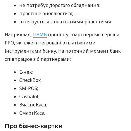
не потребує дорогого обладнання;
простіше оновлюється;
інтегрується з платіжними рішеннями.
Наприклад,
ПУМБ
пропонує партнерські сервіси
РРО, які вже інтегровані з платіжними
інструментами банку. На поточний момент банк
співпрацює з 6 партнерами:
E-чек;
CheckBox;
SM-POS;
Cashalot;
ВчасноКаса;
СмартКаса.
Про бізнес-картки