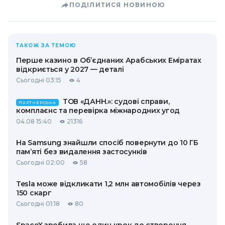
ПОДІЛИТИСЯ НОВИНОЮ
ТАКОЖ ЗА ТЕМОЮ
Перше казино в Об’єднаних Арабських Еміратах
відкриється у 2027 — деталі
Сьогодні 03:15
4
ТОВ «ДАНН.»: судові справи,
ПАРТНЕРСЬКА
комплаєнс та перевірка міжнародних угод
04.08 15:40
21316
На Samsung знайшли спосіб повернути до 10 ГБ
пам’яті без видалення застосунків
Сьогодні 02:00
58
Tesla може відкликати 1,2 млн автомобілів через
150 скарг
Сьогодні 01:18
80