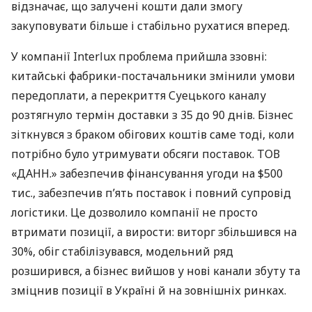
відзначає, що залучені кошти дали змогу
закуповувати більше і стабільно рухатися вперед.
У компанії Interlux проблема прийшла ззовні:
китайські фабрики-постачальники змінили умови
передоплати, а перекриття Суецького каналу
розтягнуло термін доставки з 35 до 90 днів. Бізнес
зіткнувся з браком обігових коштів саме тоді, коли
потрібно було утримувати обсяги поставок. ТОВ
«ДАНН.» забезпечив фінансування угоди на $500
тис., забезпечив п’ять поставок і повний супровід
логістики. Це дозволило компанії не просто
втримати позиції, а вирости: виторг збільшився на
30%, обіг стабілізувався, модельний ряд
розширився, а бізнес вийшов у нові канали збуту та
зміцнив позиції в Україні й на зовнішніх ринках.