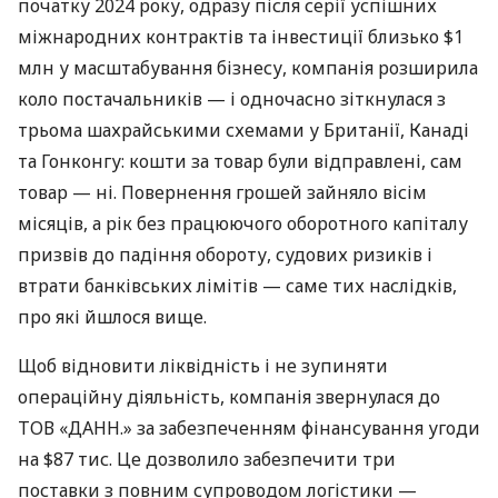
початку 2024 року, одразу після серії успішних
міжнародних контрактів та інвестиції близько $1
млн у масштабування бізнесу, компанія розширила
коло постачальників — і одночасно зіткнулася з
трьома шахрайськими схемами у Британії, Канаді
та Гонконгу: кошти за товар були відправлені, сам
товар — ні. Повернення грошей зайняло вісім
місяців, а рік без працюючого оборотного капіталу
призвів до падіння обороту, судових ризиків і
втрати банківських лімітів — саме тих наслідків,
про які йшлося вище.
Щоб відновити ліквідність і не зупиняти
операційну діяльність, компанія звернулася до
ТОВ «ДАНН.» за забезпеченням фінансування угоди
на $87 тис. Це дозволило забезпечити три
поставки з повним супроводом логістики —