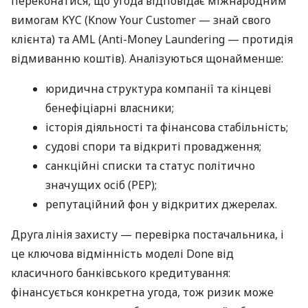
переконатися, що угода відповідає міжнародним
вимогам KYC (Know Your Customer — знай свого
клієнта) та AML (Anti-Money Laundering — протидія
відмиванню коштів). Аналізуються щонайменше:
юридична структура компанії та кінцеві
бенефіціарні власники;
історія діяльності та фінансова стабільність;
судові спори та відкриті провадження;
санкційні списки та статус політично
значущих осіб (PEP);
репутаційний фон у відкритих джерелах.
Друга лінія захисту — перевірка постачальника, і
це ключова відмінність моделі Done від
класичного банківського кредитування:
фінансується конкретна угода, тож ризик може