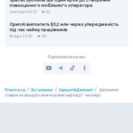
SpaceX зробила ще один крок до створення
повноцінного мобільного оператора
Сьогодні 00:13
50
OpenAI виплатить $3,2 млн через упередженість
під час найму працівників
Вчора 23:34
29
Підпишіться на нас
/
/
/
Finance.ua
Всі новини
Кредит&Депозит
Депозитні
ставки не впадуть нижче рівня інфляції - експерт