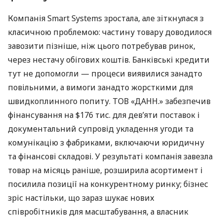
Компанія Smart Systems зростала, але зіткнулася з
класичною проблемою: частину товару доводилося
завозити пізніше, ніж цього потребував ринок,
через нестачу обігових коштів. Банківські кредити
тут не допомогли — процеси виявилися занадто
повільними, а вимоги занадто жорсткими для
швидкоплинного попиту. ТОВ «ДАНН.» забезпечив
фінансування на $176 тис. для дев’яти поставок і
документальний супровід укладення угоди та
комунікацію з фабриками, включаючи юридичну
та фінансові складові. У результаті компанія завезла
товар на місяць раніше, розширила асортимент і
посилила позиції на конкурентному ринку; бізнес
зріс настільки, що зараз шукає нових
співробітників для масштабування, а власник