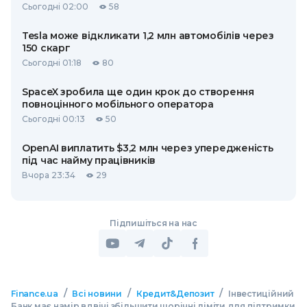
Сьогодні 02:00
58
Tesla може відкликати 1,2 млн автомобілів через
150 скарг
Сьогодні 01:18
80
SpaceX зробила ще один крок до створення
повноцінного мобільного оператора
Сьогодні 00:13
50
OpenAI виплатить $3,2 млн через упередженість
під час найму працівників
Вчора 23:34
29
Підпишіться на нас
/
/
/
Finance.ua
Всі новини
Кредит&Депозит
Інвестиційний
Банк має намір вдвічі збільшити щорічні ліміти для підтримки