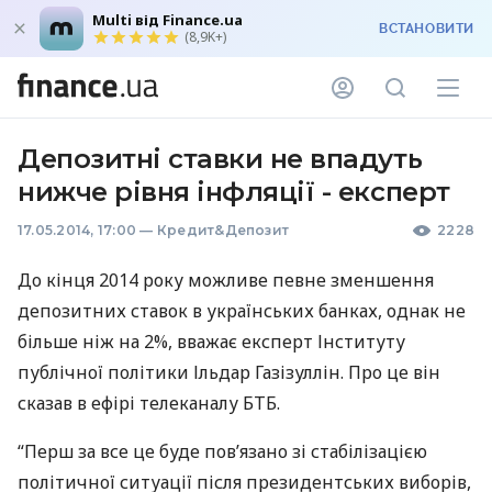
Multi від Finance.ua
ВСТАНОВИТИ
(8,9K+)
Депозитні ставки не впадуть
нижче рівня інфляції - експерт
17.05.2014, 17:00
—
Кредит&Депозит
2228
До кінця 2014 року можливе певне зменшення
депозитних ставок в українських банках, однак не
більше ніж на 2%, вважає експерт Інституту
публічної політики Ільдар Газізуллін. Про це він
сказав в ефірі телеканалу
БТБ
.
“Перш за все це буде пов’язано зі стабілізацією
політичної ситуації після президентських виборів,