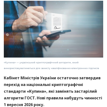
«Купина» — український криптографічний алгоритм, який
використовуватиметься для захисту кваліфікованих електронних підписів
Кабінет Міністрів України остаточно затвердив
перехід на національні криптографічні
стандарти «Купина», які замінять застарілий
алгоритм ГОСТ. Нові правила набудуть чинності
1 вересня 2026 року.