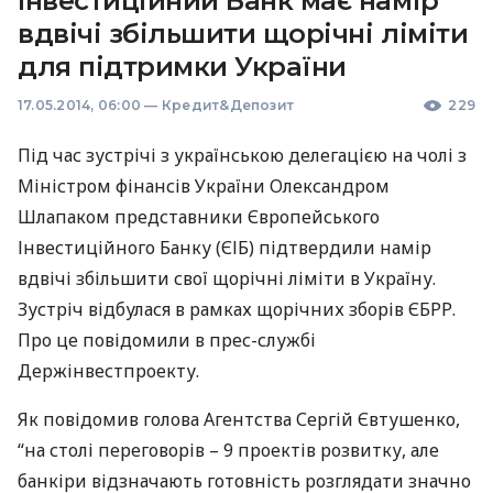
Інвестиційний Банк має намір
вдвічі збільшити щорічні ліміти
для підтримки України
17.05.2014, 06:00
—
Кредит&Депозит
229
Під час зустрічі з українською делегацією на чолі з
Міністром фінансів України Олександром
Шлапаком представники Європейського
Інвестиційного Банку (
ЄІБ
) підтвердили намір
вдвічі збільшити свої щорічні ліміти в Україну.
Зустріч відбулася в рамках щорічних зборів
ЄБРР
.
Про це повідомили в прес-службі
Держінвестпроекту.
Як повідомив голова Агентства Сергій Євтушенко,
“на столі переговорів – 9 проектів розвитку, але
банкіри відзначають готовність розглядати значно