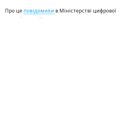
Про це
повідомили
в Міністерстві цифрової
трансформації.
«Купина» — український криптографічний
алгоритм, який використовуватиметься для
захисту кваліфікованих електронних підписів
(КЕП).
Що зміниться для користувачів
Старі КЕП працюють далі. Переживати та
терміново бігти перевипускати ключі не
потрібно — підписи діятимуть до кінця
строку їхніх сертифікатів.
Документи зберігають юридичну силу. Усі
раніше підписані файли та угоди повністю
чинні.