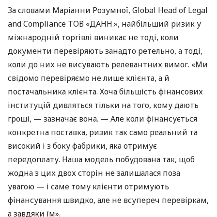
За словами Маріанни Розумної, Global Head of Legal
and Compliance ТОВ «ДАНН.», найбільший ризик у
міжнародній торгівлі виникає не тоді, коли
документи перевіряють занадто ретельно, а тоді,
коли до них не висувають релевантних вимог. «Ми
свідомо перевіряємо не лише клієнта, а й
постачальника клієнта. Хоча більшість фінансових
інституцій дивляться тільки на того, кому дають
гроші, — зазначає вона. — Але коли фінансується
конкретна поставка, ризик так само реальний та
високий і з боку фабрики, яка отримує
передоплату. Наша модель побудована так, щоб
жодна з цих двох сторін не залишалася поза
увагою — і саме тому клієнти отримують
фінансування швидко, але не всупереч перевіркам,
а завдяки їм».