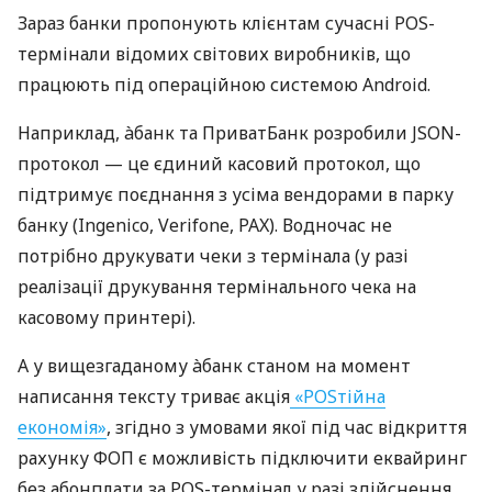
Зараз банки пропонують клієнтам сучасні POS-
термінали відомих світових виробників, що
працюють під операційною системою Android.
Наприклад, àбанк та ПриватБанк розробили JSON-
протокол — це єдиний касовий протокол, що
підтримує поєднання з усіма вендорами в парку
банку (Ingenico, Verifone, PAX). Водночас не
потрібно друкувати чеки з термінала (у разі
реалізації друкування термінального чека на
касовому принтері).
А у вищезгаданому àбанк станом на момент
написання тексту триває акція
«POSтійна
економія»
, згідно з умовами якої під час відкриття
рахунку ФОП є можливість підключити еквайринг
без абонплати за POS-термінал у разі здійснення