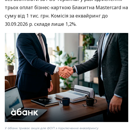
трьох оплат бізнес-карткою Блакитна Mastercard на
суму від 1 тис. грн. Комісія за еквайринг до
30.09.2026 р. складе лише 1,2%.
У àбанк триває акція для ФОП з підключення еквайрингу