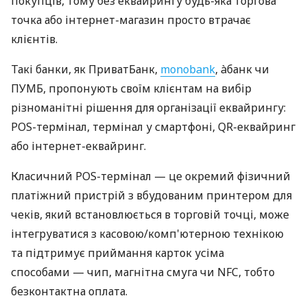
покупців, тому без еквайрингу будь-яка торгова
точка або інтернет-магазин просто втрачає
клієнтів.
Такі банки, як ПриватБанк,
monobank
, àбанк чи
ПУМБ, пропонують своїм клієнтам на вибір
різноманітні рішення для організації еквайрингу:
POS-термінал, термінал у смартфоні, QR-еквайринг
або інтернет-еквайринг.
Класичний POS-термінал — це окремий фізичний
платіжний пристрій з вбудованим принтером для
чеків, який встановлюється в торговій точці, може
інтегруватися з касовою/комп'ютерною технікою
та підтримує приймання карток усіма
способами — чип, магнітна смуга чи NFC, тобто
безконтактна оплата.