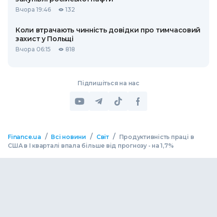
Вчора 19:46
132
Коли втрачають чинність довідки про тимчасовий
захист у Польщі
Вчора 06:15
818
Підпишіться на нас
/
/
/
Finance.ua
Всі новини
Світ
Продуктивність праці в
США в I кварталі впала більше від прогнозу - на 1,7%