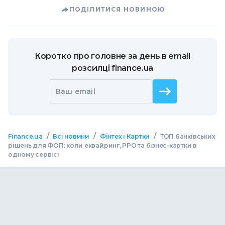
ПОДІЛИТИСЯ НОВИНОЮ
Коротко про головне за день в email
розсилці finance.ua
Ваш email
/
/
/
Finance.ua
Всі новини
Фінтех і Картки
ТОП банківських
рішень для ФОП: коли еквайринг, РРО та бізнес-картки в
одному сервісі