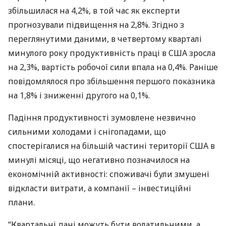
збільшилася на 4,2%, в той час як експерти
прогнозували підвищення на 2,8%. Згідно з
переглянутими даними, в четвертому кварталі
минулого року продуктивність праці в
США
зросла
на 2,3%, вартість робочої сили впала на 0,4%. Раніше
повідомлялося про збільшення першого показника
на 1,8% і зниженні другого на 0,1%.
Падіння продуктивності зумовлене незвично
сильними холодами і снігопадами, що
спостерігалися на більшій частині території
США
в
минулі місяці, що негативно позначилося на
економічній активності: споживачі були змушені
відкласти витрати, а компанії – інвестиційні
плани.
“Квартальні дані можуть бути волатильними, а