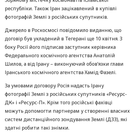
Зоряному містечку космонавтів ісламської
республіки. Також Іран зацікавлений в купівлі
фотографій Землі з російських супутників.
Джерело в Роскосмосі повідомило виданню, що
договір був укладений в Тегерані ще 10 квітня. З
боку Росії його підписав заступник керівника
Федерального космічного агентства Анатолій
Шилов, а від Ірану – виконуючий обов’язки глави
Іранського космічного агентства Хамід Фазелі.
За умовами договору Росія надасть Ірану
фотографії Землі з російських супутників «Ресурс-
ДК» і «Ресурс-П». Крім того російські фахівці
можуть допомогти партнерам у створенні власних
систем дистанційного зондування Землі (
ДЗЗ
), які
здатні робити такі знімки.