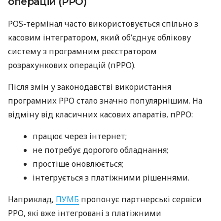
операцій (РРО)
POS-термінал часто використовується спільно з
касовим інтегратором, який об’єднує облікову
систему з програмним реєстратором
розрахункових операцій (пРРО).
Після змін у законодавстві використання
програмних РРО стало значно популярнішим. На
відміну від класичних касових апаратів, пРРО:
працює через інтернет;
не потребує дорогого обладнання;
простіше оновлюється;
інтегрується з платіжними рішеннями.
Наприклад,
ПУМБ
пропонує партнерські сервіси
РРО, які вже інтегровані з платіжними