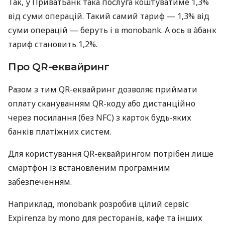
Так, у ПриватБанк така послуга коштуватиме 1,3%
від суми операцій. Такий самий тариф — 1,3% від
суми операцій — беруть і в monobank. А ось в àбанк
тариф становить 1,2%.
Про QR-еквайринг
Разом з тим QR-еквайринг дозволяє приймати
оплату скануванням QR-коду або дистанційно
через посилання (без NFC) з карток будь-яких
банків платіжних систем.
Для користування QR-еквайрингом потрібен лише
смартфон із встановленим програмним
забезпеченням.
Наприклад, monobank розробив цілий сервіс
Expirenza by mono для ресторанів, кафе та інших