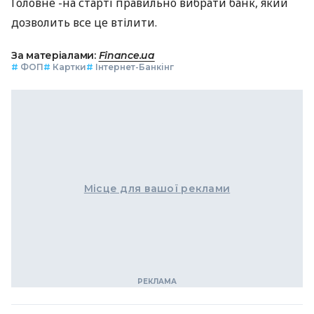
Головне -на старті правильно вибрати банк, який
дозволить все це втілити.
За матеріалами:
Finance.ua
#
ФОП
#
Картки
#
Інтернет-Банкінг
Місце для вашої реклами