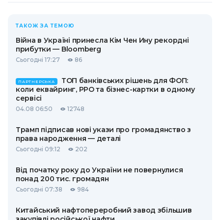
ТАКОЖ ЗА ТЕМОЮ
Війна в Україні принесла Кім Чен Ину рекордні
прибутки — Bloomberg
Сьогодні 17:27
86
ТОП банківських рішень для ФОП:
ПАРТНЕРСЬКА
коли еквайринг, РРО та бізнес-картки в одному
сервісі
04.08 06:50
12748
Трамп підписав нові укази про громадянство з
права народження — деталі
Сьогодні 09:12
202
Від початку року до України не повернулися
понад 200 тис. громадян
Сьогодні 07:38
984
Китайський нафтопереробний завод збільшив
закупівлі російської нафти