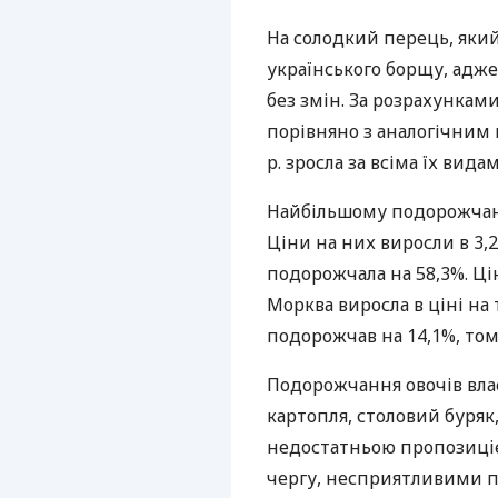
На солодкий перець, як
українського борщу, адже
без змін. За розрахункам
порівняно з аналогічним п
р. зросла за всіма їх вида
Найбільшому подорожчанн
Ціни на них виросли в 3,2 
подорожчала на 58,3%. Цін
Морква виросла в ціні на
подорожчав на 14,1%, тома
Подорожчання овочів вла
картопля, столовий буряк
недостатньою пропозиціє
чергу, несприятливими 