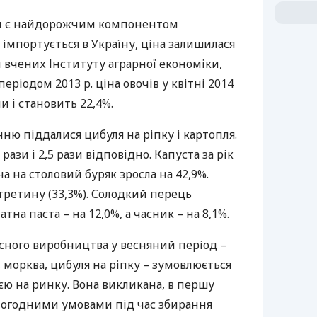
ий є найдорожчим компонентом
 імпортується в Україну, ціна залишилася
и вчених Інституту аграрної економіки,
еріодом 2013 р. ціна овочів у квітні 2014
ми і становить 22,4%.
ю піддалися цибуля на ріпку і картопля.
рази і 2,5 рази відповідно. Капуста за рік
а на столовий буряк зросла на 42,9%.
 третину (33,3%). Солодкий перець
тна паста – на 12,0%, а часник – на 8,1%.
сного виробництва у весняний період –
, морква, цибуля на ріпку – зумовлюється
ю на ринку. Вона викликана, в першу
погодними умовами під час збирання