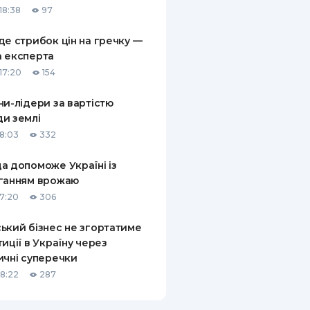
18:38
97
КИ ПО
ВАННЮ
де стрибок цін на гречку —
 експерта
ХОВІ ПОЛІСИ
17:20
154
І КОМПАНІЇ
ни-лідери за вартістю
и землі
 ПРО СТРАХОВІ
Ї
18:03
332
А І ОПЛАТА
а допоможе Україні із
ганням врожаю
И
17:20
306
ький бізнес не згортатиме
тиції в Україну через
ичні суперечки
18:22
287