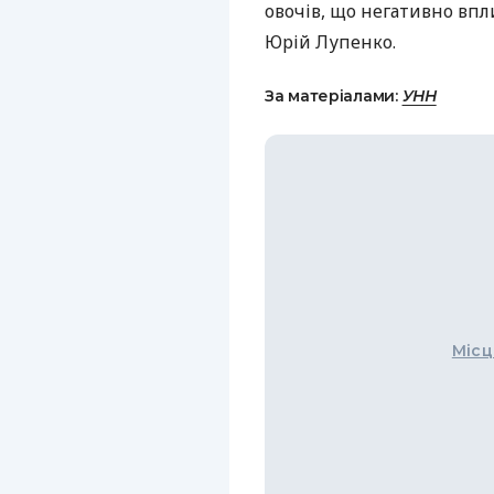
овочів, що негативно впл
Юрій Лупенко.
За матеріалами:
УНН
Місц