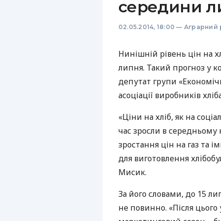
середини л
02.05.2014, 18:00
—
Аграрний 
Нинішній рівень цін на х
липня. Такий прогноз у 
депутат групи «Економічн
асоціації виробників хлі
«Ціни на хліб, як на соціа
час зросли в середньому 
зростання цін на газ та 
для виготовлення хлібоб
Мисик.
За його словами, до 15 ли
не повинно. «Після цього