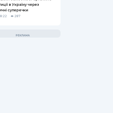
тиції в Україну через
ичні суперечки
18:22
287