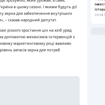
де зрозуміло, який урожай, а саме,
інвес
країна в цьому сезоні. І якими будуть дії
істор
лу зерна для забезпечення внутрішніх
03.08 
», – сказав народний депутат.
разі різкого зростання цін на хліб уряд
за допомогою механізмів інтервенцій з
 новому маркетинговому році важливо
івень запасів зерна для потреб