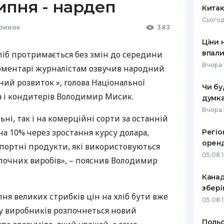
ипня - нардеп
Кита
Сьогод
ринок
383
Ціни 
впали
ліб протримається без змін до середини
Вчора 
коментарі журналістам озвучив народний
ий розвиток », голова Національної
Чи бу
ба і кондитерів Володимир Мисик.
думка
Вчора 
льні, так і на комерційні сорти за останній
на 10% через зростання курсу долара,
Регіо
оренд
імпортні продукти, які використовуються
05.08 
улочних виробів», – пояснив Володимир
Канад
збері
пня великих стрибків цін на хліб бути вже
05.08 
 у виробників розпочнеться новий
Польс