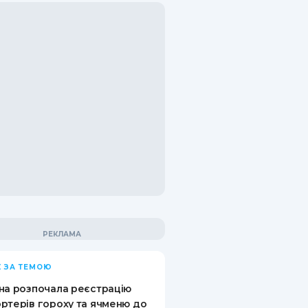
 ЗА ТЕМОЮ
на розпочала реєстрацію
ртерів гороху та ячменю до