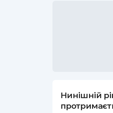
Нинішній рі
протримаєть