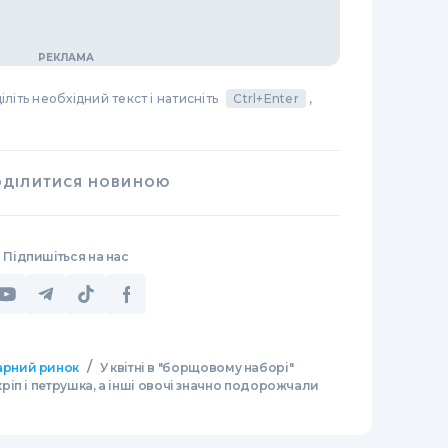
літь необхідний текст і натисніть
Ctrl+Enter
,
ОДІЛИТИСЯ НОВИНОЮ
Підпишіться на нас
/
арний ринок
У квітні в "борщовому наборі"
іп і петрушка, а інші овочі значно подорожчали