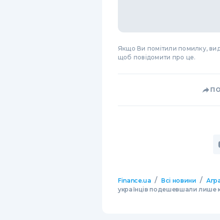
Якщо Ви помітили помилку, виді
щоб повідомити про це.
П
/
/
Finance.ua
Всі новини
Агр
українців подешевшали лише кр