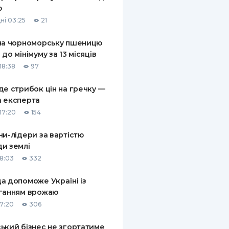
ю
ні 03:25
21
на чорноморську пшеницю
 до мінімуму за 13 місяців
18:38
97
де стрибок цін на гречку —
 експерта
17:20
154
ни-лідери за вартістю
и землі
18:03
332
а допоможе Україні із
ганням врожаю
17:20
306
ький бізнес не згортатиме