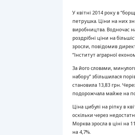
У квітні 2014 року в “бо
петрушка. Ціни на них зн
виробництва. Водночас н
роздрібні ціни на більші
зросли, повідомив дирек
“Інститут аграрної еконо
За його словами, минулог
набору” збільшилася порів
становила 13,83 грн. Чер
подорожчала майже на по
Ціна цибулі на ріпку в кві
оскільки через недостатні
Морква зросла в ціні на 1
на 4,7%.