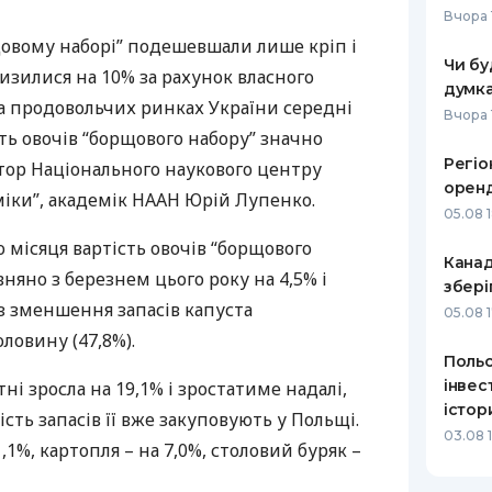
Вчора 
РЕЙТИНГ ДЕБЕТОВИХ
ПУТІВНИ
рщовому наборі” подешевшали лише кріп і
КАРТОК
СТРАХУ
Чи бу
изилися на 10% за рахунок власного
думка
ЩОМІСЯЧНИЙ ОГЛЯД
ВСІ СТРА
а продовольчих ринках України середні
Вчора 
КЕШБЕКУ
сть овочів “борщового набору” значно
СТРАХОВ
Регіо
тор Національного наукового центру
ПУТІВНИКИ ПО
оренд
БАНКІВСЬКИХ КАРТКАХ
ВІДГУКИ
міки”, академік
НААН
Юрій Лупенко.
КОМПАНІ
05.08 
о місяця вартість овочів “борщового
ДОСТАВК
Канад
няно з березнем цього року на 4,5% і
збері
КОНТАКТ
ез зменшення запасів капуста
05.08 
ловину (47,8%).
Польс
інвес
тні зросла на 19,1% і зростатиме надалі,
істор
сть запасів її вже закуповують у Польщі.
03.08 
1,1%, картопля – на 7,0%, столовий буряк –