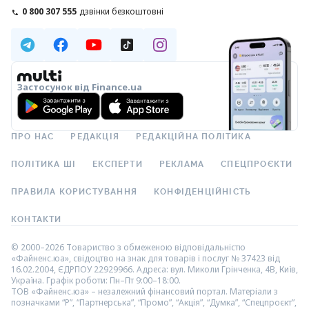
0 800 307 555
дзвінки безкоштовні
Застосунок від Finance.ua
ПРО НАС
РЕДАКЦІЯ
РЕДАКЦІЙНА ПОЛІТИКА
ПОЛІТИКА ШІ
ЕКСПЕРТИ
РЕКЛАМА
СПЕЦПРОЄКТИ
ПРАВИЛА КОРИСТУВАННЯ
КОНФІДЕНЦІЙНІСТЬ
КОНТАКТИ
© 2000–2026 Товариство з обмеженою відповідальністю
«Файненс.юа», свідоцтво на знак для товарів і послуг № 37423 від
16.02.2004, ЄДРПОУ 22929966. Адреса: вул. Миколи Грінченка, 4В, Київ,
Україна. Графік роботи: Пн–Пт 9:00–18:00.
ТОВ «Файненс.юа» – незалежний фінансовий портал. Матеріали з
позначками “Р”, “Партнерська”, “Промо”, “Акція”, “Думка”, “Спецпроєкт”,