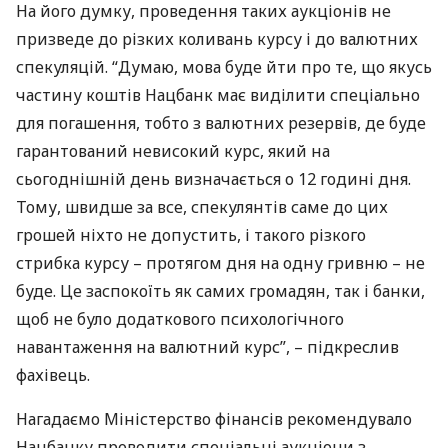
На його думку, проведення таких аукціонів не
призведе до різких коливань курсу і до валютних
спекуляцій. “Думаю, мова буде йти про те, що якусь
частину коштів Нацбанк має виділити спеціально
для погашення, тобто з валютних резервів, де буде
гарантований невисокий курс, який на
сьогоднішній день визначається о 12 годині дня.
Тому, швидше за все, спекулянтів саме до цих
грошей ніхто не допустить, і такого різкого
стрибка курсу – протягом дня на одну гривню – не
буде. Це заспокоїть як самих громадян, так і банки,
щоб не було додаткового психологічного
навантаження на валютний курс”, – підкреслив
фахівець.
Нагадаємо Міністерство фінансів рекомендувало
Нацбанку проводити спеціальні аукціони з