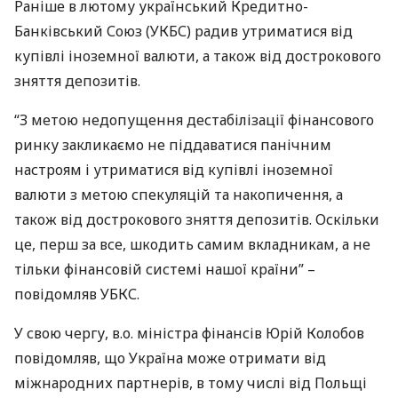
Раніше в лютому український Кредитно-
Банківський Союз (
УКБС
) радив утриматися від
купівлі іноземної валюти, а також від дострокового
зняття депозитів.
“З метою недопущення дестабілізації фінансового
ринку закликаємо не піддаватися панічним
настроям і утриматися від купівлі іноземної
валюти з метою спекуляцій та накопичення, а
також від дострокового зняття депозитів. Оскільки
це, перш за все, шкодить самим вкладникам, а не
тільки фінансовій системі нашої країни” –
повідомляв
УБКС
.
У свою чергу, в.о. міністра фінансів Юрій Колобов
повідомляв, що Україна може отримати від
міжнародних партнерів, в тому числі від Польщі