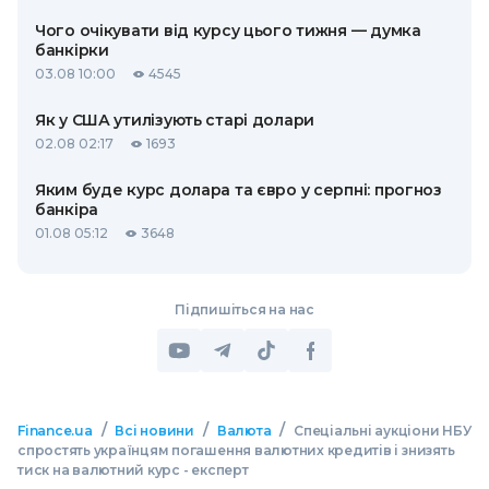
Чого очікувати від курсу цього тижня — думка
банкірки
03.08 10:00
4545
Як у США утилізують старі долари
02.08 02:17
1693
Яким буде курс долара та євро у серпні: прогноз
банкіра
01.08 05:12
3648
Підпишіться на нас
/
/
/
Finance.ua
Всі новини
Валюта
Спеціальні аукціони НБУ
спростять українцям погашення валютних кредитів і знизять
тиск на валютний курс - експерт