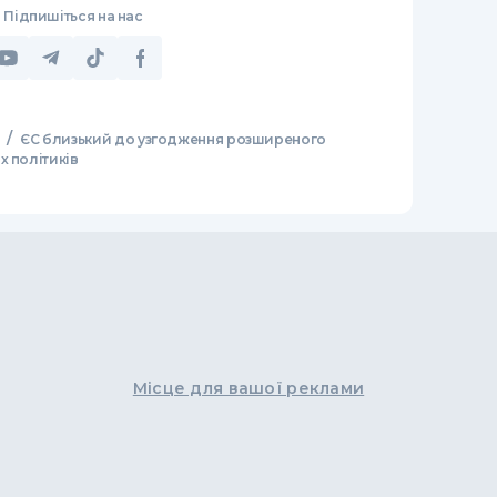
Підпишіться на нас
/
ЄС близький до узгодження розширеного
х політиків
Місце для вашої реклами