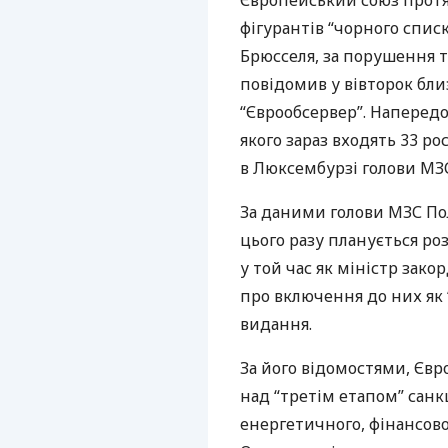
Європейський союз прот
фігурантів “чорного списк
Брюсселя, за порушення т
повідомив у вівторок бли
“Єврообсервер”. Наперед
якого зараз входять 33 ро
в Люксембурзі голови
МЗ
За даними голови
МЗС
Пол
цього разу планується ро
у той час як міністр зако
про включення до них як “
видання.
За його відомостями, Євр
над “третім етапом” санк
енергетичного, фінансовог