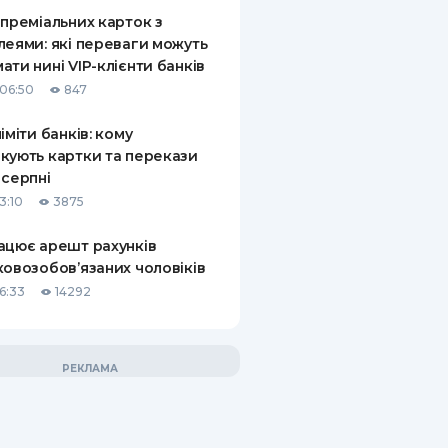
 преміальних карток з
леями: які переваги можуть
ати нині VIP-клієнти банків
06:50
847
ліміти банків: кому
кують картки та перекази
 серпні
3:10
3875
ацює арешт рахунків
ковозобов’язаних чоловіків
6:33
14292