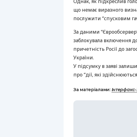
Однак, як підкреслив гол
що немає виразного визна
послужити “спусковим гач
За даними “Єврообсервер”
заблокувала включення д
причетність Росії до заг
України.
У підсумку в заяві зали
про “дії, які здійснюють
За матеріалами:
Інтерфакс