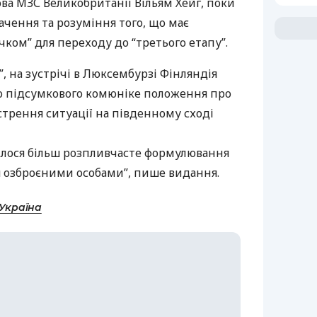
ова
МЗС
Великобританії Вільям Хейг, поки
чення та розуміння того, що має
ком” для переходу до “третього етапу”.
, на зустрічі в Люксембурзі Фінляндія
о підсумкового комюніке положення про
острення ситуації на південному сході
шилося більш розпливчасте формулювання
ся озброєними особами”, пише видання.
-Україна