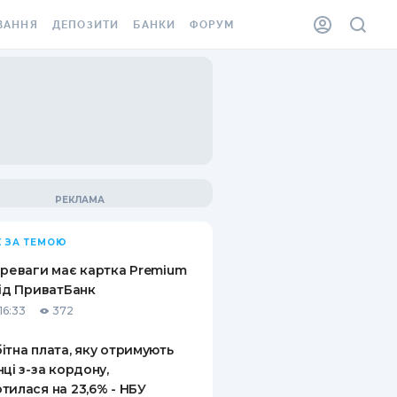
ВАННЯ
ДЕПОЗИТИ
БАНКИ
ФОРУМ
ІЛКА
ВСІ ДЕПОЗИТИ
ВСІ БАНКИ
АННЯ ЖИТЛА ВІД
ДЕПОЗИТИ В USD
ВІДГУКИ ПРО БАНКИ
 ШАХЕДІВ
ДЕПОЗИТИ В EUR
МІКРОФІНАНСОВІ
ХОВКА ЗА КОРДОН
ОРГАНІЗАЦІЇ
БОНУС ДО ДЕПОЗИТІВ
ВІДГУКИ ПРО МФО
УМОВИ АКЦІЇ
КАРТА
 ЗА ТЕМОЮ
ПИТАННЯ ТА ВІДПОВІДІ
ННА ВІНЬЄТКА
ереваги має картка Premium
ДЕПОЗИТНИЙ КАЛЬКУЛЯТОР
від ПриватБанк
 СПІВРОБІТНИКІВ
16:33
372
ПУТІВНИКИ ПО
SSISTANCE
ЗАОЩАДЖЕННЯМ
ітна плата, яку отримують
нці з-за кордону,
АННЯ ВІД
тилася на 23,6% - НБУ
Х ВИПАДКІВ