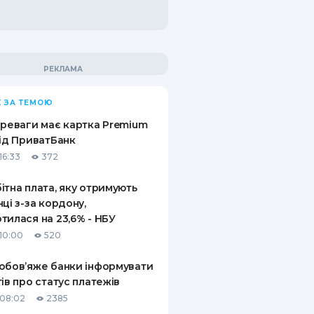
 ЗА ТЕМОЮ
ереваги має картка Premium
від ПриватБанк
16:33
372
ітна плата, яку отримують
нці з-за кордону,
тилася на 23,6% - НБУ
10:00
520
обов’яже банки інформувати
тів про статус платежів
08:02
2385