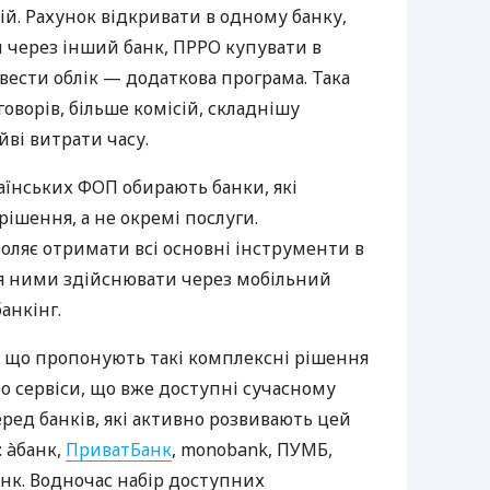
й. Рахунок відкривати в одному банку,
 через інший банк, ПРРО купувати в
вести облік — додаткова програма. Така
оворів, більше комісій, складнішу
йві витрати часу.
аїнських ФОП обирають банки, які
ішення, а не окремі послуги.
оляє отримати всі основні інструменти в
ня ними здійснювати через мобільний
анкінг.
 що пропонують такі комплексні рішення
ро сервіси, що вже доступні сучасному
ред банків, які активно розвивають цей
 àбанк,
ПриватБанк
, monobank, ПУМБ,
нк. Водночас набір доступних