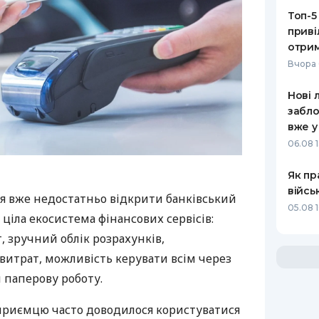
Топ-5
приві
отрим
Вчора 
Нові 
забло
вже у
06.08 1
Як пр
війсь
я вже недостатньо відкрити банківський
05.08 1
 ціла екосистема фінансових сервісів:
 зручний облік розрахунків,
витрат, можливість керувати всім через
 паперову роботу.
дприємцю часто доводилося користуватися