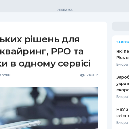
ьких рішень для
ТАКОЖ
квайринг, РРО та
Які п
Plus 
ки в одному сервісі
Вчора 
Картки
21807
Зароб
украї
скоро
Вчора 
НБУ з
клієн
Вчора 