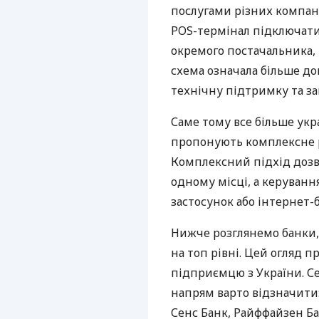
послугами різних компані
POS-термінал підключати
окремого постачальника, 
схема означала більше дог
технічну підтримку та за
Саме тому все більше укр
пропонують комплексне р
Комплексний підхід дозв
одному місці, а керуван
застосунок або інтернет-б
Нижче розглянемо банки,
на топ рівні. Цей огляд п
підприємцю з України. Се
напрям варто відзначити:
Сенс Банк, Райффайзен Ба