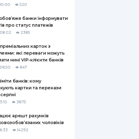
10:00
520
КИ ПО
ВАННЮ
обов’яже банки інформувати
тів про статус платежів
ХОВІ ПОЛІСИ
08:02
2385
І КОМПАНІЇ
 преміальних карток з
леями: які переваги можуть
 ПРО СТРАХОВІ
Ї
ати нині VIP-клієнти банків
06:50
847
А І ОПЛАТА
ліміти банків: кому
И
кують картки та перекази
 серпні
3:10
3875
ацює арешт рахунків
ковозобов’язаних чоловіків
6:33
14292