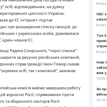
ягом найближчих днів погодить нових
Вчора 
у” осіб, відповідальних, на думку
РЕЙТИНГ ДЕБЕТОВИХ
ПУТІВНИ
КАРТОК
СТРАХУ
ериторіальної цілісності України,
НБУ з
клієн
зьке до ЄС інтернет-портал
ЩОМІСЯЧНИЙ ОГЛЯД
ВСІ СТРА
Вчора 
одні про розширення списку санкцій, до
КЕШБЕКУ
СТРАХОВ
сійських і українських особи, домовилися
Топ-5
ПУТІВНИКИ ПО
С
країн-членів ЄС.
приві
БАНКІВСЬКИХ КАРТКАХ
ВІДГУКИ
КОМПАНІ
отрим
ьщі Радека Сікорського, “чорні списки”
Вчора 
ДОСТАВК
зширити за рахунок російських компаній,
Нові 
рдонних справ Ірландії Імон Гілмор сказав
КОНТАКТ
забло
окремих осіб, так і компаній”, зазначає
вже у
06.08 1
опейська комісія майже завершила роботу
Як пр
цій відносно Росії, спрямованих проти
війсь
05.08 1
о та оборонного секторів Росії.