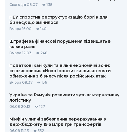
Сьогодні 08:07
138
НБУ спростив реструктуризацію боргів для
бізнесу: що змінилося
Вчора 16:00
140
Штрафи за фінансові порушення підвищать в
кілька разів
Вчора 12:03
248
Податкові канікули та вільні економічні зони:
співзасновник «Нової пошти» закликав зняти
обмеження з бізнесу після російських атак
Вчора 08:37
156
Україна та Румунія розвиватимуть альтернативну
логістику
06.08 20:12
127
Мінфін у липні забезпечив перерахування з
держбюджету 19,6 млрд грн трансфертів
06.08 11:23
552