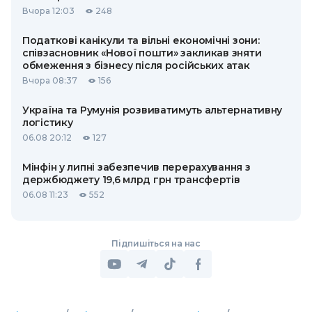
Вчора 12:03
248
Податкові канікули та вільні економічні зони:
співзасновник «Нової пошти» закликав зняти
обмеження з бізнесу після російських атак
Вчора 08:37
156
Україна та Румунія розвиватимуть альтернативну
логістику
06.08 20:12
127
Мінфін у липні забезпечив перерахування з
держбюджету 19,6 млрд грн трансфертів
06.08 11:23
552
Підпишіться на нас