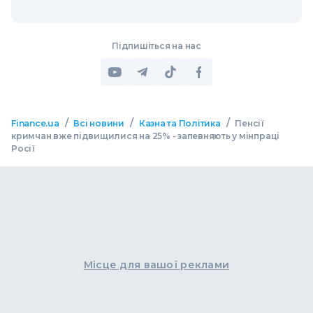
Підпишіться на нас
/
/
/
Finance.ua
Всі новини
Казна та Політика
Пенсії
кримчан вже підвищилися на 25% - запевняють у мінпраці
Росії
Місце для вашої реклами