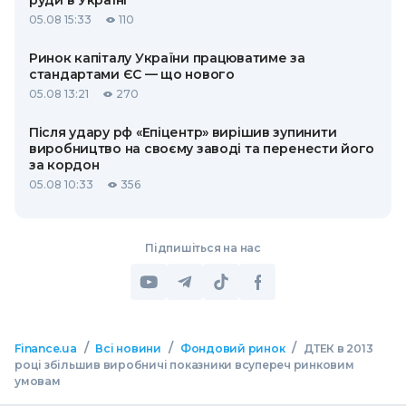
руди в Україні
05.08 15:33
110
Ринок капіталу України працюватиме за
стандартами ЄС — що нового
05.08 13:21
270
Після удару рф «Епіцентр» вирішив зупинити
виробництво на своєму заводі та перенести його
за кордон
05.08 10:33
356
Підпишіться на нас
/
/
/
Finance.ua
Всі новини
Фондовий ринок
ДТЕК в 2013
році збільшив виробничі показники всупереч ринковим
умовам