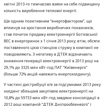
квітні 2013-го тимчасово взяли на себе підвищену
кількість вироблення теплової енергії.
Ще одним позитивним “енергофактором”, що
вплинув на зростання виробничих показників,
став початок продажу електроенергії Ботієвської
ВЕС
в енергоринок з 1 січня 2013 року; втім, обсяги
поставленого цією станцією струму в компанії не
повідомляють. З негативу в
ДТЕК
відзначають
зниження генерації електроенергії в 2013 році на
29,1% до 3325 млн кВт-год
ПАТ
“Київенерго”
(більше 72% акцій належить енергохолдингу).
У частині дистрибуції е/е за підсумками 2013 року
холдинг збільшив закупівлю електроенергії на
10,8% до 59733 млн кВт-год завдяки консолідації в
2012 році компаній “
ДТЕК
Дніпрообленерго” і