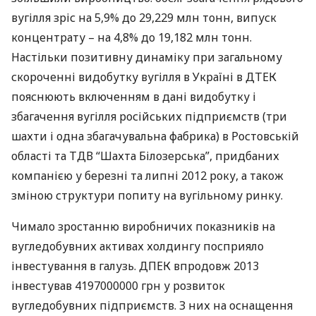
вугілля зріс на 5,9% до 29,229 млн тонн, випуск
концентрату – на 4,8% до 19,182 млн тонн.
Настільки позитивну динаміку при загальному
скороченні видобутку вугілля в Україні в
ДТЕК
пояснюють включенням в дані видобутку і
збагачення вугілля російських підприємств (три
шахти і одна збагачувальна фабрика) в Ростовській
області та
ТДВ
“Шахта Білозерська”, придбаних
компанією у березні та липні 2012 року, а також
зміною структури попиту на вугільному ринку.
Чимало зростанню виробничих показників на
вугледобувних активах холдингу посприяло
інвестування в галузь.
ДПЕК
впродовж 2013
інвестував 4197000000 грн у розвиток
вугледобувних підприємств. З них на оснащення