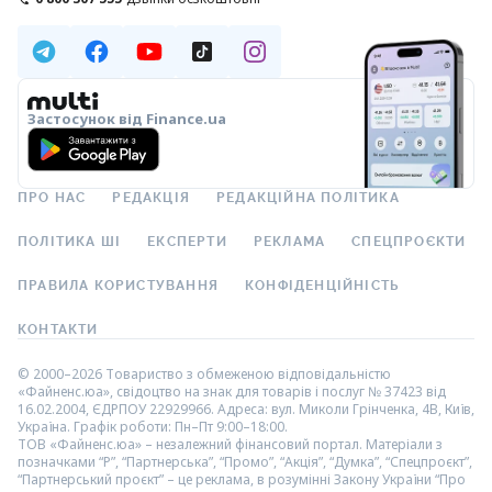
Застосунок від Finance.ua
ПРО НАС
РЕДАКЦІЯ
РЕДАКЦІЙНА ПОЛІТИКА
ПОЛІТИКА ШІ
ЕКСПЕРТИ
РЕКЛАМА
СПЕЦПРОЄКТИ
ПРАВИЛА КОРИСТУВАННЯ
КОНФІДЕНЦІЙНІСТЬ
КОНТАКТИ
© 2000–2026 Товариство з обмеженою відповідальністю
«Файненс.юа», свідоцтво на знак для товарів і послуг № 37423 від
16.02.2004, ЄДРПОУ 22929966. Адреса: вул. Миколи Грінченка, 4В, Київ,
Україна. Графік роботи: Пн–Пт 9:00–18:00.
ТОВ «Файненс.юа» – незалежний фінансовий портал. Матеріали з
позначками “Р”, “Партнерська”, “Промо”, “Акція”, “Думка”, “Спецпроєкт”,
“Партнерський проєкт” – це реклама, в розумінні Закону України “Про