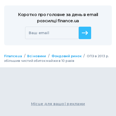
Коротко про головне за день в email
розсилці finance.ua
Ваш email
/
/
/
Finance.ua
Всі новини
Фондовий ринок
ОПЗ в 2013 р.
збільшив чистий збиток майже в 10 разів
Місце для вашої реклами