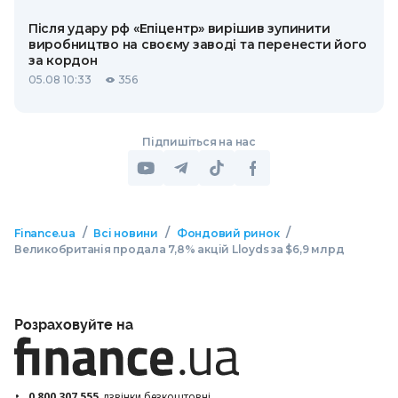
Після удару рф «Епіцентр» вирішив зупинити
виробництво на своєму заводі та перенести його
за кордон
05.08 10:33
356
Підпишіться на нас
/
/
/
Finance.ua
Всі новини
Фондовий ринок
Великобританія продала 7,8% акцій Lloyds за $6,9 млрд
Розраховуйте на
0 800 307 555
дзвінки безкоштовні