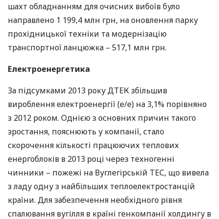
шахт обладнанням для очисних вибоїв було
направлено 1 199,4 млн грн, на оновлення парку
прохідницької техніки та модернізацію
транспортної ланцюжка – 517,1 млн грн.
Електроенергетика
За підсумками 2013 року
ДТЕК
збільшив
вироблення електроенергії (е/е) на 3,1% порівняно
з 2012 роком. Однією з основних причин такого
зростання, пояснюють у компанії, стало
скорочення кількості працюючих теплових
енергоблоків в 2013 році через техногенні
чинники – пожежі на Вуглегірській
ТЕС
, що вивела
з ладу одну з найбільших теплоелектростанцій
країни. Для забезпечення необхідного рівня
спалювання вугілля в країні генкомпанії холдингу в