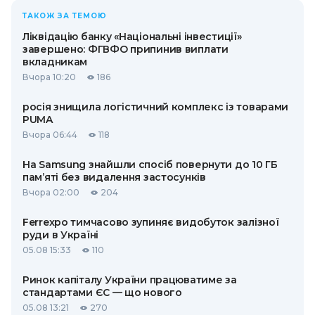
ТАКОЖ ЗА ТЕМОЮ
Ліквідацію банку «Національні інвестиції»
завершено: ФГВФО припинив виплати
вкладникам
Вчора 10:20
186
росія знищила логістичний комплекс із товарами
PUMA
Вчора 06:44
118
На Samsung знайшли спосіб повернути до 10 ГБ
пам’яті без видалення застосунків
Вчора 02:00
204
Ferrexpo тимчасово зупиняє видобуток залізної
руди в Україні
05.08 15:33
110
Ринок капіталу України працюватиме за
стандартами ЄС — що нового
05.08 13:21
270