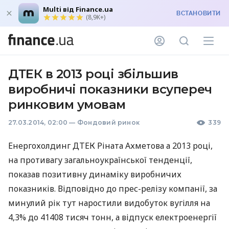
Multi від Finance.ua
ВСТАНОВИТИ
(8,9K+)
ДТЕК в 2013 році збільшив
виробничі показники всупереч
ринковим умовам
27.03.2014, 02:00
—
Фондовий ринок
339
Енергохолдинг
ДТЕК
Ріната Ахметова а 2013 році,
на противагу загальноукраїнської тенденції,
показав позитивну динаміку виробничих
показників. Відповідно до прес-релізу компанії, за
минулий рік тут наростили видобуток вугілля на
4,3% до 41408 тисяч тонн, а відпуск електроенергії