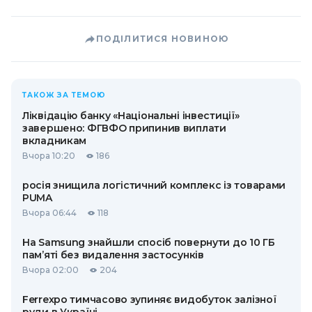
ПОДІЛИТИСЯ НОВИНОЮ
ТАКОЖ ЗА ТЕМОЮ
Ліквідацію банку «Національні інвестиції»
завершено: ФГВФО припинив виплати
вкладникам
Вчора 10:20
186
росія знищила логістичний комплекс із товарами
PUMA
Вчора 06:44
118
На Samsung знайшли спосіб повернути до 10 ГБ
пам’яті без видалення застосунків
Вчора 02:00
204
Ferrexpo тимчасово зупиняє видобуток залізної