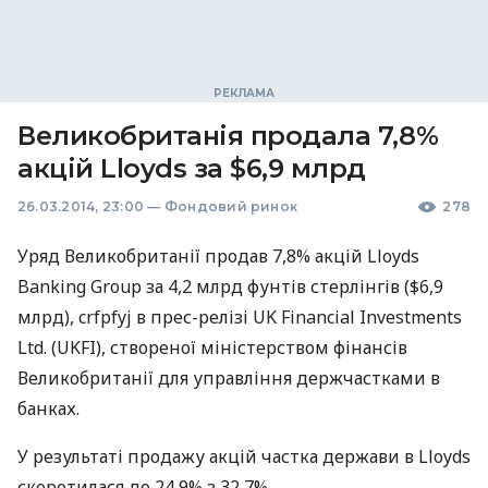
Великобританія продала 7,8%
акцій Lloyds за $6,9 млрд
26.03.2014, 23:00
—
Фондовий ринок
278
Уряд Великобританії продав 7,8% акцій Lloyds
Banking Group за 4,2 млрд фунтів стерлінгів ($6,9
млрд), crfpfyj в прес-релізі UK Financial Investments
Ltd. (
UKFI
), створеної міністерством фінансів
Великобританії для управління держчастками в
банках.
У результаті продажу акцій частка держави в Lloyds
скоротилася до 24,9% з 32,7%.