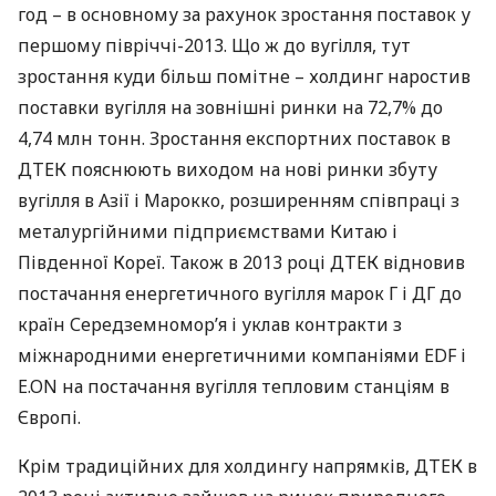
год – в основному за рахунок зростання поставок у
першому півріччі-2013. Що ж до вугілля, тут
зростання куди більш помітне – холдинг наростив
поставки вугілля на зовнішні ринки на 72,7% до
4,74 млн тонн. Зростання експортних поставок в
ДТЕК
пояснюють виходом на нові ринки збуту
вугілля в Азії і Марокко, розширенням співпраці з
металургійними підприємствами Китаю і
Південної Кореї. Також в 2013 році
ДТЕК
відновив
постачання енергетичного вугілля марок Г і ДГ до
країн Середземномор’я і уклав контракти з
міжнародними енергетичними компаніями
EDF
і
E.ON на постачання вугілля тепловим станціям в
Європі.
Крім традиційних для холдингу напрямків,
ДТЕК
в