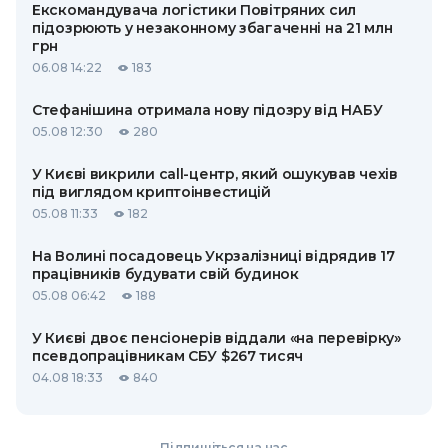
Екскомандувача логістики Повітряних сил
підозрюють у незаконному збагаченні на 21 млн
грн
06.08 14:22
183
Стефанішина отримала нову підозру від НАБУ
05.08 12:30
280
У Києві викрили call-центр, який ошукував чехів
під виглядом криптоінвестицій
05.08 11:33
182
На Волині посадовець Укрзалізниці відрядив 17
працівників будувати свій будинок
05.08 06:42
188
У Києві двоє пенсіонерів віддали «на перевірку»
псевдопрацівникам СБУ $267 тисяч
04.08 18:33
840
Підпишіться на нас