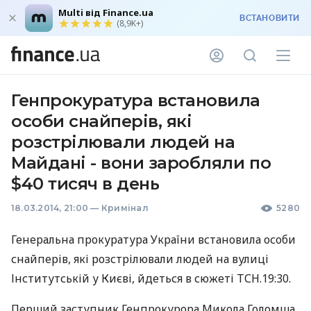
Multi від Finance.ua
ВСТАНОВИТИ
(8,9K+)
Генпрокуратура встановила
особи снайперів, які
розстрілювали людей на
Майдані - вони заробляли по
$40 тисяч в день
18.03.2014, 21:00
—
Кримінал
5280
Генеральна прокуратура України встановила особи
снайперів, які розстрілювали людей на вулиці
Інститутській у Києві, йдеться в сюжеті
ТСН
.19:30.
Перший заступник Генпрокурора Микола Голомша