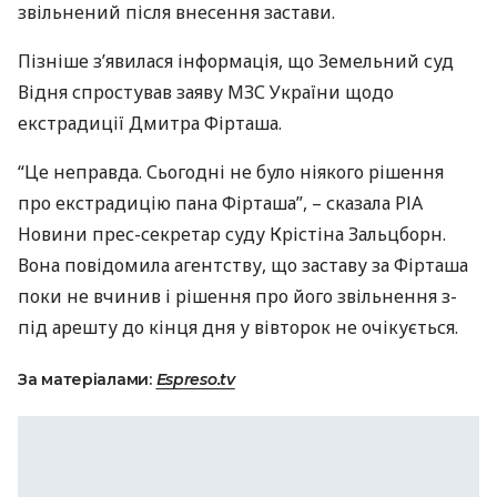
звільнений після внесення застави.
Пізніше з’явилася інформація, що Земельний суд
Відня спростував заяву
МЗС
України щодо
екстрадиції Дмитра Фірташа.
“Це неправда. Сьогодні не було ніякого рішення
про екстрадицію пана Фірташа”, – сказала
РІА
Новини прес-секретар суду Крістіна Зальцборн.
Вона повідомила агентству, що заставу за Фірташа
поки не вчинив і рішення про його звільнення з-
під арешту до кінця дня у вівторок не очікується.
За матеріалами:
Espreso.tv