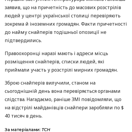
заявив, що на причетність до масових розстрілів
людей у центрі української столиці перевіряють
зокрема й іноземних громадян. Факти причетності
до найму снайперів тодішньої опозиції не
підтвердились.
Правоохоронці наразі мають і адреси місць
розміщення снайперів, списки людей, які
приймали участь у розстрілі мирних громадян.
Зброю снайперів вилучили, станом на
сьогоднішній день вона перевіряється органами
слідства. Нагадаємо, раніше
ЗМІ
повідомляли, що
на відстрілі майданівців снайпери заробляли по $
40 тисяч в день.
За матеріалами:
ТСН