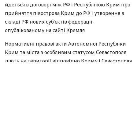
йдеться в договорі між РФ і Республікою Крим про
прийняття півострова Крим до РФ і утворення в
складі РФ нових суб’єктів федерації,
опублікованому на сайті Кремля.
Нормативні правові акти Автономної Республіки
Крим та міста з особливим статусом Севастополя
діють на території відповідно Криму і Севастополя
до закінчення перехідного періоду або до
прийняття відповідного нормативного правового
акта РФ або нормативного правового акта
Республіки Крим, міста федерального значення
Севастополя.
Нормативні правові акти Республіки Крим та міста
з особливим статусом Севастополя, що суперечать
Конституції, не застосовуються.