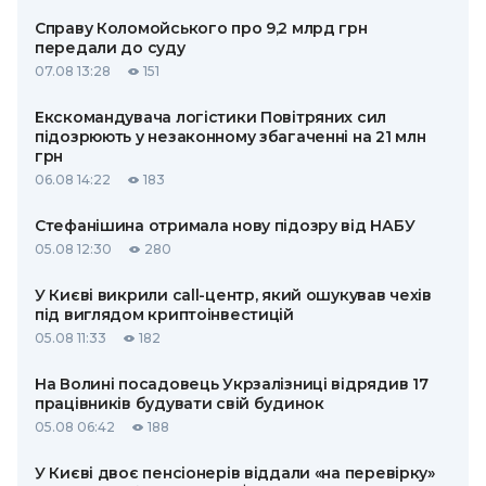
Справу Коломойського про 9,2 млрд грн
передали до суду
07.08 13:28
151
Екскомандувача логістики Повітряних сил
підозрюють у незаконному збагаченні на 21 млн
грн
06.08 14:22
183
Стефанішина отримала нову підозру від НАБУ
05.08 12:30
280
У Києві викрили call-центр, який ошукував чехів
під виглядом криптоінвестицій
05.08 11:33
182
На Волині посадовець Укрзалізниці відрядив 17
працівників будувати свій будинок
05.08 06:42
188
У Києві двоє пенсіонерів віддали «на перевірку»