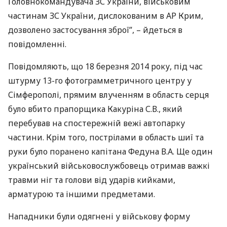
Головнокомандувача ЗС України, військовим
частинам ЗС України, дислокованим в АР Крим,
дозволено застосування зброї”, – йдеться в
повідомленні.
Повідомляють, що 18 березня 2014 року, під час
штурму 13-го фотограмметричного центру у
Сімферополі, прямим влученням в область серця
було вбито прапорщика Какуріна С.В., який
перебував на спостережній вежі автопарку
частини. Крім того, пострілами в область шиї та
руки було поранено капітана Федуна В.А. Ще один
український військовослужбовець отримав важкі
травми ніг та голови від ударів кийками,
арматурою та іншими предметами.
Нападники були одягнені у військову форму