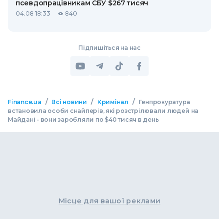
псевдопрацівникам СБУ $267 тисяч
04.08 18:33
840
Підпишіться на нас
/
/
/
Finance.ua
Всі новини
Кримінал
Генпрокуратура
встановила особи снайперів, які розстрілювали людей на
Майдані - вони заробляли по $40 тисяч в день
Місце для вашої реклами