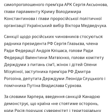
самопроголошеного прем’єра
АРК
Сергія Аксьонова,
глави парламенту Криму Володимира
Константинова і глави проросійської політичної
організації Український вибір Віктора Медведчука.
Санкції щодо російських чиновників стосуються:
радника президента РФ Сергія Глазьєва, члена
Ради Федерації Андрія Клішаса, голови Ради
Федерації Валентини Матвієнко, голови комітету
Держдуми з питань сім’ї, жінок і дітей Олени
Мізуліної, заступника прем’єра РФ Дмитра
Рогозіна, депутата Держдуми Леоніда Слуцького і
помічника Путіна Владислава Суркова.
За словами Харпера, введення санкцій Канадою
демонструє, що країна «не стоятиме осторонь,
коли Росія порушує суверенітет і територіальну