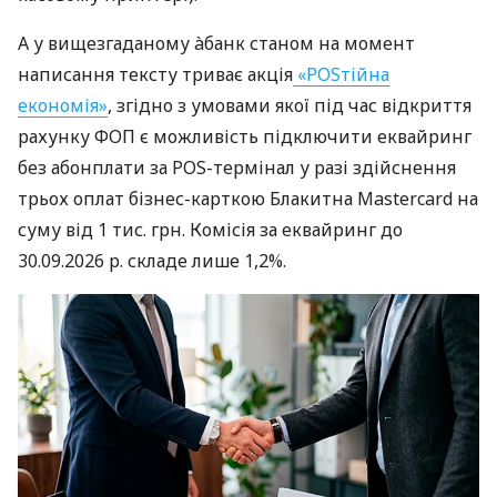
А у вищезгаданому àбанк станом на момент
написання тексту триває акція
«POSтійна
економія»
, згідно з умовами якої під час відкриття
рахунку ФОП є можливість підключити еквайринг
без абонплати за POS-термінал у разі здійснення
трьох оплат бізнес-карткою Блакитна Mastercard на
суму від 1 тис. грн. Комісія за еквайринг до
30.09.2026 р. складе лише 1,2%.