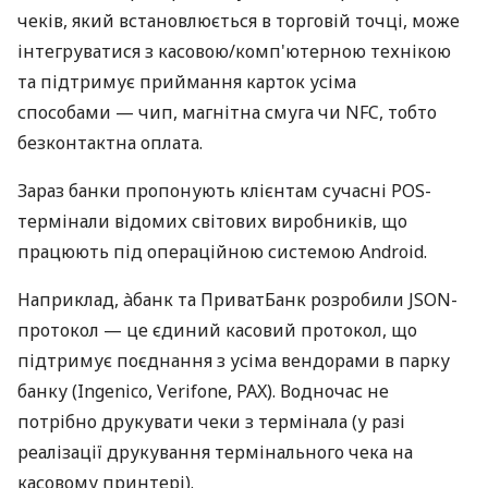
чеків, який встановлюється в торговій точці, може
інтегруватися з касовою/комп'ютерною технікою
та підтримує приймання карток усіма
способами — чип, магнітна смуга чи NFC, тобто
безконтактна оплата.
Зараз банки пропонують клієнтам сучасні POS-
термінали відомих світових виробників, що
працюють під операційною системою Android.
Наприклад, àбанк та ПриватБанк розробили JSON-
протокол — це єдиний касовий протокол, що
підтримує поєднання з усіма вендорами в парку
банку (Ingenico, Verifone, PAX). Водночас не
потрібно друкувати чеки з термінала (у разі
реалізації друкування термінального чека на
касовому принтері).