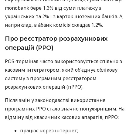
monobank бере 1,3% від суми платежу з
українських та 2% - з карток іноземних банків. А,
наприклад, в àбанк комісія складає 1,2%.
Про реєстратор розрахункових
операцій (РРО)
POS-термінал часто використовується спільно з
касовим інтегратором, який об’єднує облікову
систему з програмним реєстратором
розрахункових операцій (пРРО).
Після змін у законодавстві використання
програмних РРО стало значно популярнішим. На
відміну від класичних касових апаратів, пРРО:
працює через інтернет;