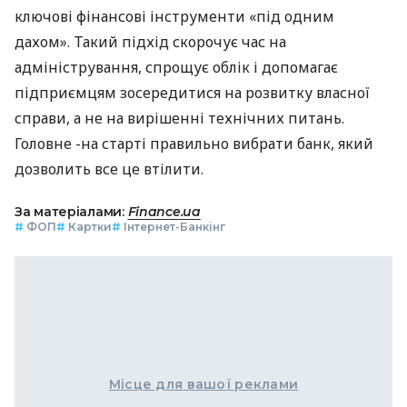
ключові фінансові інструменти «під одним
дахом». Такий підхід скорочує час на
адміністрування, спрощує облік і допомагає
підприємцям зосередитися на розвитку власної
справи, а не на вирішенні технічних питань.
Головне -на старті правильно вибрати банк, який
дозволить все це втілити.
За матеріалами:
Finance.ua
#
ФОП
#
Картки
#
Інтернет-Банкінг
Місце для вашої реклами