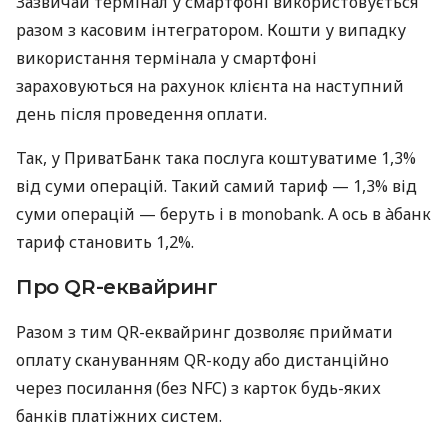
Зазвичай термінал у смартфоні використовується
разом з касовим інтегратором. Кошти у випадку
використання термінала у смартфоні
зараховуються на рахунок клієнта на наступний
день після проведення оплати.
Так, у ПриватБанк така послуга коштуватиме 1,3%
від суми операцій. Такий самий тариф — 1,3% від
суми операцій — беруть і в monobank. А ось в àбанк
тариф становить 1,2%.
Про QR-еквайринг
Разом з тим QR-еквайринг дозволяє приймати
оплату скануванням QR-коду або дистанційно
через посилання (без NFC) з карток будь-яких
банків платіжних систем.