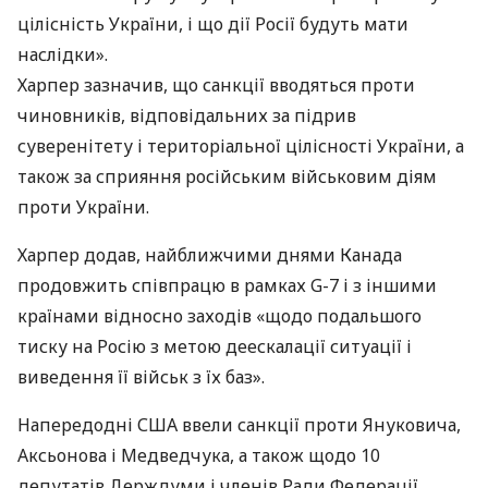
цілісність України, і що дії Росії будуть мати
наслідки».
Харпер зазначив, що санкції вводяться проти
чиновників, відповідальних за підрив
суверенітету і територіальної цілісності України, а
також за сприяння російським військовим діям
проти України.
Харпер додав, найближчими днями Канада
продовжить співпрацю в рамках G-7 і з іншими
країнами відносно заходів «щодо подальшого
тиску на Росію з метою деескалації ситуації і
виведення її військ з їх баз».
Напередодні
США
ввели санкції проти Януковича,
Аксьонова і Медведчука, а також щодо 10
депутатів Держдуми і членів Ради Федерації.