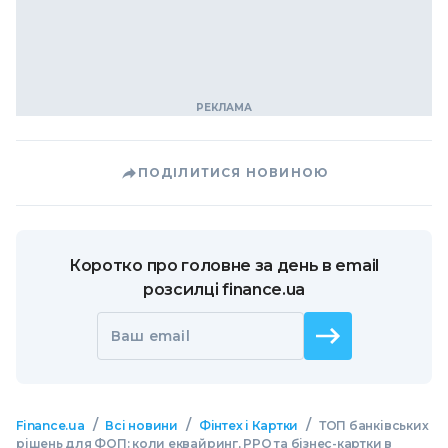
ПОДІЛИТИСЯ НОВИНОЮ
Коротко про головне за день в email
розсилці finance.ua
Ваш email
/
/
/
Finance.ua
Всі новини
Фінтех і Картки
ТОП банківських
рішень для ФОП: коли еквайринг, РРО та бізнес-картки в