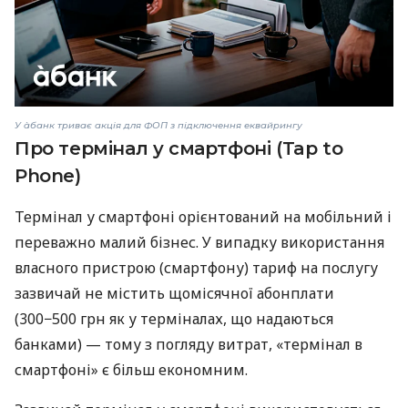
У àбанк триває акція для ФОП з підключення еквайрингу
Про термінал у смартфоні (Tap to
Phone)
Термінал у смартфоні орієнтований на мобільний і
переважно малий бізнес. У випадку використання
власного пристрою (смартфону) тариф на послугу
зазвичай не містить щомісячної абонплати
(300−500 грн як у терміналах, що надаються
банками) — тому з погляду витрат, «термінал в
смартфоні» є більш економним.