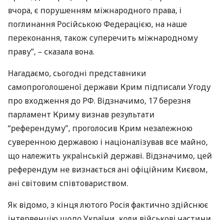
вчора, є порушенням міжнародного права, і
поглинання Російською Федерацією, на наше
переконання, також суперечить міжнародному
праву”, – сказала вона.
Нагадаємо, сьогодні представники
самопроголошеної держави Крим підписали Угоду
про входження до РФ. Відзначимо, 17 березня
парламент Криму визнав результати
“референдуму”, проголосив Крим незалежною
суверенною державою і націоналізував все майно,
що належить українській державі. Відзначимо, цей
референдум не визнається ані офіційним Києвом,
ані світовим співтовариством.
Як відомо, з кінця лютого Росія фактично здійснює
інтервенцію щодо України, коли військові частини