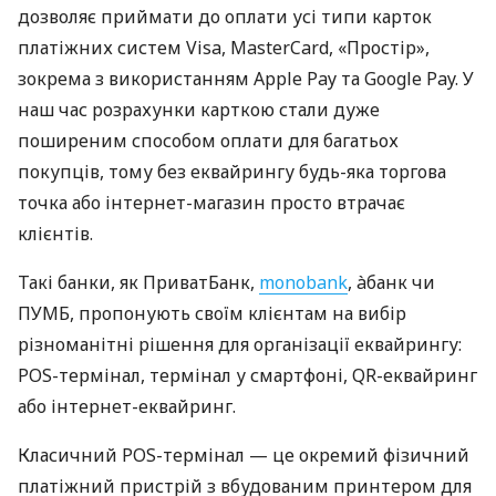
дозволяє приймати до оплати усі типи карток
платіжних систем Visa, MasterCard, «Простір»,
зокрема з використанням Apple Pay та Google Pay. У
наш час розрахунки карткою стали дуже
поширеним способом оплати для багатьох
покупців, тому без еквайрингу будь-яка торгова
точка або інтернет-магазин просто втрачає
клієнтів.
Такі банки, як ПриватБанк,
monobank
, àбанк чи
ПУМБ, пропонують своїм клієнтам на вибір
різноманітні рішення для організації еквайрингу:
POS-термінал, термінал у смартфоні, QR-еквайринг
або інтернет-еквайринг.
Класичний POS-термінал — це окремий фізичний
платіжний пристрій з вбудованим принтером для