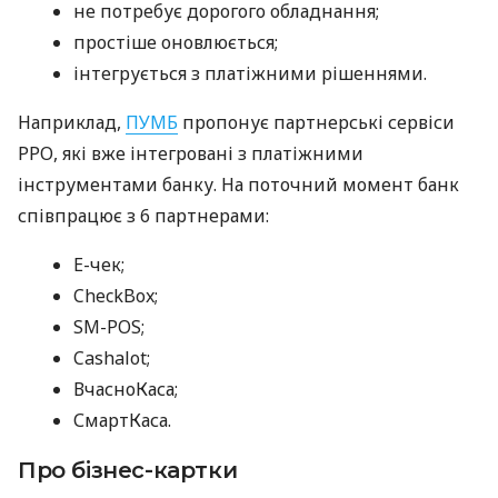
не потребує дорогого обладнання;
простіше оновлюється;
інтегрується з платіжними рішеннями.
Наприклад,
ПУМБ
пропонує партнерські сервіси
РРО, які вже інтегровані з платіжними
інструментами банку. На поточний момент банк
співпрацює з 6 партнерами:
E-чек;
CheckBox;
SM-POS;
Cashalot;
ВчасноКаса;
СмартКаса.
Про бізнес-картки