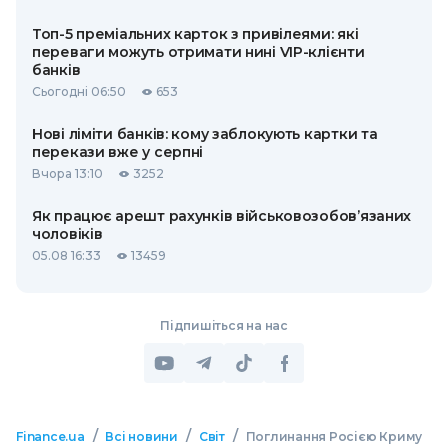
Топ-5 преміальних карток з привілеями: які
переваги можуть отримати нині VIP-клієнти
банків
Сьогодні 06:50
653
Нові ліміти банків: кому заблокують картки та
перекази вже у серпні
Вчора 13:10
3252
Як працює арешт рахунків військовозобов’язаних
чоловіків
05.08 16:33
13459
Підпишіться на нас
/
/
/
Finance.ua
Всі новини
Світ
Поглинання Росією Криму