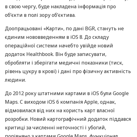
в свою чергу, буде накладена інформація про
об’єкти в полі зору об’єктива.
Доопрацьовані «Карти», по дані
BGR
, стануть не
єдиним нововведенням в iOS 8. До складу
операційної системи начебто увійде новий
додаток Healthbook. Він буде записувати,
обробляти і зберігати медичні показники (тиск,
рівень цукру в крові) і дані про фізичну активність
людини.
До 2012 року штатними картами в iOS були Google
Maps. C виходом iOS 6 компанія Apple, однак,
відмовилася від них на користь карт власної
розробки. Новий картографічний додаток піддався
критиці за численні неточності і убогий,
порівняно з картами Google Maps, функціонал.