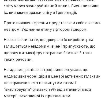
світу через озоноруйнівний вплив. Вчені виявили
їх, вивчаючи зразки снігу в Гренландії.
Проте виявлені фреони представляли собою колись
невідомі з’єднання етану з фтором і хлором.
Незважаючи на те, що джерело їх виробництва
залишається невідомим, вчені припускають, що
щороку в атмосферу потрапляє близько 3 тонн
таких речовин.
Нагадаємо, раніше астрофізики з’ясували, що
надмасивні чорні діри в центрі активних галактик
не справляються з поглинутим газом і
“випльовують” близько 99% від загальної маси
матерії, захопленої їх притяганням.