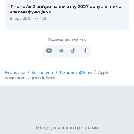
iPhone Air 2 вийде на початку 2027 року з п’ятьма
новими функціями
Вчора 21:18
452
Підпишіться на нас
/
/
/
Finance.ua
Всі новини
Технології&Авто
Apple
покращить карти з iPhone
Місце для вашої реклами