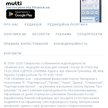
Застосунок від Finance.ua
ПРО НАС
РЕДАКЦІЯ
РЕДАКЦІЙНА ПОЛІТИКА
ПОЛІТИКА ШІ
ЕКСПЕРТИ
РЕКЛАМА
СПЕЦПРОЄКТИ
ПРАВИЛА КОРИСТУВАННЯ
КОНФІДЕНЦІЙНІСТЬ
КОНТАКТИ
© 2000–2026 Товариство з обмеженою відповідальністю
«Файненс.юа», свідоцтво на знак для товарів і послуг № 37423 від
16.02.2004, ЄДРПОУ 22929966. Адреса: вул. Миколи Грінченка, 4В, Київ,
Україна. Графік роботи: Пн–Пт 9:00–18:00.
ТОВ «Файненс.юа» – незалежний фінансовий портал. Матеріали з
позначками “Р”, “Партнерська”, “Промо”, “Акція”, “Думка”, “Спецпроєкт”,
“Партнерський проєкт” – це реклама, в розумінні Закону України “Про
рекламу”. За зміст реклами відповідальність несе рекламодавець.
Інформація на даній сторінці не є рекламою банківських послуг.
Верифіковану банком інформацію про продукти та послуги можна
подивитися на офіційному сайті відповідного банку. Використання
матеріалів і даних з сайту дозволено тільки з гіперпосиланням