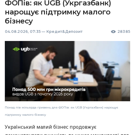
ФОПів: як UGB (Укргазбанк)
нарощує підтримку малого
бізнесу
04.08.2026, 07:35
—
Кредит&Депозит
28385
Понад пів мільярда гривень для ФОПів: як UGB (Укргазбанк) нарощує
підтримку малого бізнесу
Український малий бізнес продовжує