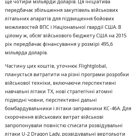
ще чотири мільярди доларів. Ця ініціатива
передбачає збільшення закупівель військових
літальних апаратів для підвищення бойових
можливостей
ВПС
і Національної гвардії
США
. В
цілому ж, обсяг військового бюджету
США
на 2015
рік передбачає фінансування у розмірі 495,6
мільярда доларів.
Частину цих коштів, уточнює Flightglobal,
планується витратити на різні програми розробки
військової техніки, включаючи перспективні
навчальні літаки TX, нові стратегічні атомні
підводні човни, перспективні дальні
бомбардувальники і літаки-заправники KC-46A. Для
скорочення військових витрат військові
запропонували повністю списати розвідувальні
літаки U-2 Dragon Lady, розвідувальні вертольоти