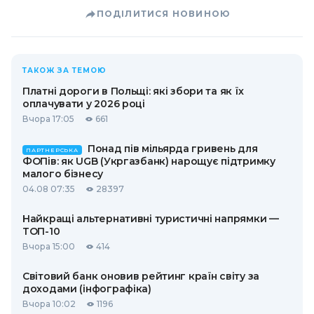
ПОДІЛИТИСЯ НОВИНОЮ
ТАКОЖ ЗА ТЕМОЮ
Платні дороги в Польщі: які збори та як їх
оплачувати у 2026 році
Вчора 17:05
661
Понад пів мільярда гривень для
ПАРТНЕРСЬКА
ФОПів: як UGB (Укргазбанк) нарощує підтримку
малого бізнесу
04.08 07:35
28397
Найкращі альтернативні туристичні напрямки —
ТОП-10
Вчора 15:00
414
Світовий банк оновив рейтинг країн світу за
доходами (інфографіка)
Вчора 10:02
1196