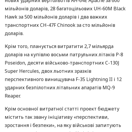
нових ударних вертольотів AH-64E Apache за 600
мільйонів доларів, 28 багатоцільових UH-60M Black
Hawk за 500 мільйонів доларів і два важких
транспортних CH-47F Chinook за сто мільйонів
доларів.
Крім того, планується витратити 2,7 мільярда
доларів на купівлю восьми патрульних літаків P-8
Poseidon, десяти військово-транспортних C-130J
Super Hercules, двох льотних зразків
перспективного винищувача F-35 Lightning II і 12
ударних безпілотних літальних апаратів MQ-9
Reaper.
Крім основної витратної статті проект бюджету
містить так звану ініціативу «перспективи,
зростання і безпеки», на яку військові запитують