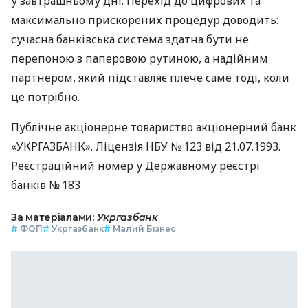
у завтрашньому дні. Перехід до цифрових та
максимально прискорених процедур доводить:
сучасна банківська система здатна бути не
перепоною з паперовою рутиною, а надійним
партнером, який підставляє плече саме тоді, коли
це потрібно.
Публічне акціонерне товариство акціонерний банк
«УКРГАЗБАНК». Ліцензія НБУ № 123 від 21.07.1993.
Реєстраційний номер у Державному реєстрі
банків № 183
За матеріалами:
Укргазбанк
#
ФОП
#
Укргазбанк
#
Малий Бізнес