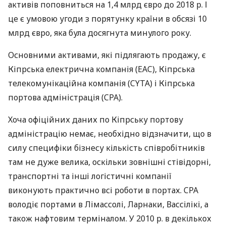
активів поповниться на 1,4 млрд євро до 2018 р. І
це є умовою угоди з порятунку країни в обсязі 10
млрд євро, яка була досягнута минулого року.
Основними активами, які підлягають продажу, є
Кіпрська електрична компанія (
EAC
), Кіпрська
телекомунікаційна компанія (
CYTA
) і Кіпрська
портова адміністрація (
CPA
).
Хоча офіційних даних по Кіпрську портову
адміністрацію немає, необхідно відзначити, що в
силу специфіки бізнесу кількість співробітників
там не дуже велика, оскільки зовнішні стівідорні,
транспортні та інші логістичні компанії
виконують практично всі роботи в портах.
CPA
володіє портами в Лімассолі, Ларнаки, Вассілікі, а
також нафтовим терміналом. У 2010 р. в декількох