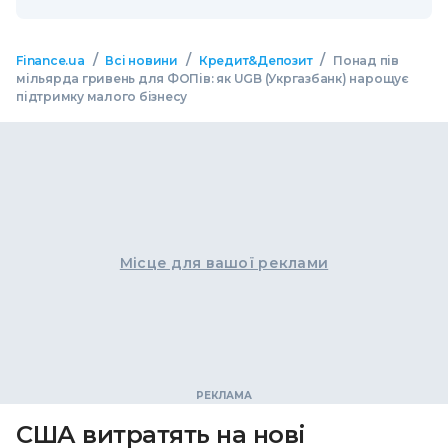
/
/
/
Finance.ua
Всі новини
Кредит&Депозит
Понад пів
мільярда гривень для ФОПів: як UGB (Укргазбанк) нарощує
підтримку малого бізнесу
Місце для вашої реклами
США витратять на нові