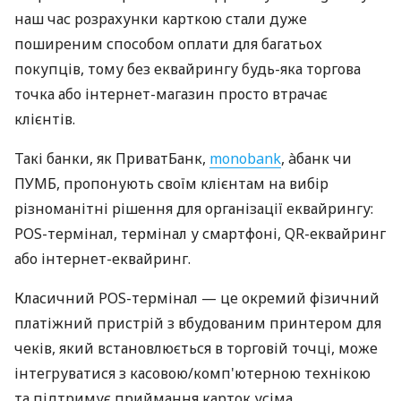
наш час розрахунки карткою стали дуже
поширеним способом оплати для багатьох
покупців, тому без еквайрингу будь-яка торгова
точка або інтернет-магазин просто втрачає
клієнтів.
Такі банки, як ПриватБанк,
monobank
, àбанк чи
ПУМБ, пропонують своїм клієнтам на вибір
різноманітні рішення для організації еквайрингу:
POS-термінал, термінал у смартфоні, QR-еквайринг
або інтернет-еквайринг.
Класичний POS-термінал — це окремий фізичний
платіжний пристрій з вбудованим принтером для
чеків, який встановлюється в торговій точці, може
інтегруватися з касовою/комп'ютерною технікою
та підтримує приймання карток усіма