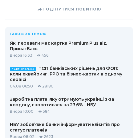
ПОДІЛИТИСЯ НОВИНОЮ
ТАКОЖ ЗА ТЕМОЮ
Які переваги має картка Premium Plus від
ПриватБанк
Вчора 16:33
456
ТОП банківських рішень для ФОП:
ПАРТНЕРСЬКА
коли еквайринг, РРО та бізнес-картки в одному
сервісі
04.08 06:50
28180
Заробітна плата, яку отримують українці з-за
кордону, скоротилася на 23,6% - НБУ
Вчора 10:00
584
НБУ зобов’яже банки інформувати клієнтів про
статус платежів
Вчора 08:02
2623