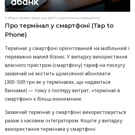
У àбанк триває акція для ФОП з підключення еквайрингу
Про термінал у смартфоні (Tap to
Phone)
Термінал у смартфоні орієнтований на мобільний і
переважно малий бізнес. У випадку використання
власного пристрою (смартфону) тариф на послугу
зазвичай не містить щомісячної абонплати
(300−500 грн як у терміналах, що надаються
банками) — тому з погляду витрат, «термінал в
смартфоні» є більш економним.
Зазвичай термінал у смартфоні використовується
разом з касовим інтегратором. Кошти у випадку
використання термінала у смартфоні