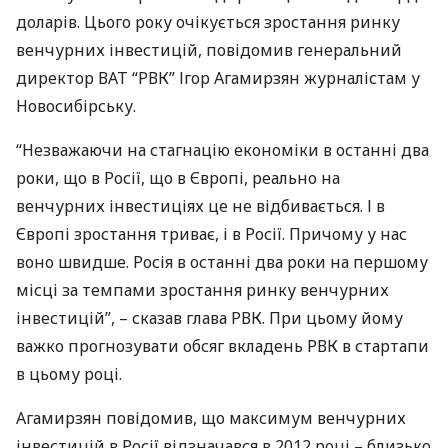
доларів. Цього року очікується зростання ринку
венчурних інвестицій, повідомив генеральний
директор
ВАТ
“
РВК
” Ігор Агамирзян журналістам у
Новосибірську.
“Незважаючи на стагнацію економіки в останні два
роки, що в Росії, що в Європі, реально на
венчурних інвестиціях це не відбивається. І в
Європі зростання триває, і в Росії. Причому у нас
воно швидше. Росія в останні два роки на першому
місці за темпами зростання ринку венчурних
інвестицій”, – сказав глава
РВК
. При цьому йому
важко прогнозувати обсяг вкладень
РВК
в стартапи
в цьому році.
Агамирзян повідомив, що максимум венчурних
інвестицій в Росії відзначався в 2012 році – близько