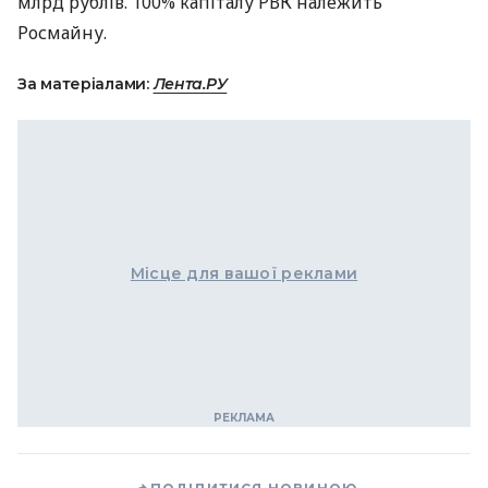
млрд рублів. 100% капіталу
РВК
належить
Росмайну.
За матеріалами:
Лента.РУ
Місце для вашої реклами