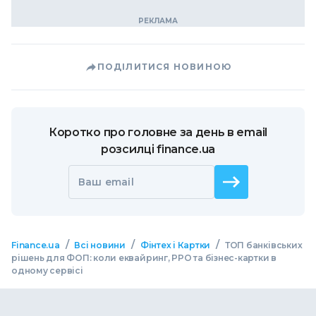
ПОДІЛИТИСЯ НОВИНОЮ
Коротко про головне за день в email
розсилці finance.ua
Ваш email
/
/
/
Finance.ua
Всі новини
Фінтех і Картки
ТОП банківських
рішень для ФОП: коли еквайринг, РРО та бізнес-картки в
одному сервісі