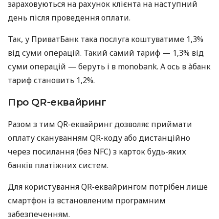
зараховуються на рахунок клієнта на наступний
день після проведення оплати.
Так, у ПриватБанк така послуга коштуватиме 1,3%
від суми операцій. Такий самий тариф — 1,3% від
суми операцій — беруть і в monobank. А ось в àбанк
тариф становить 1,2%.
Про QR-еквайринг
Разом з тим QR-еквайринг дозволяє приймати
оплату скануванням QR-коду або дистанційно
через посилання (без NFC) з карток будь-яких
банків платіжних систем.
Для користування QR-еквайрингом потрібен лише
смартфон із встановленим програмним
забезпеченням.