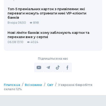
Топ-5 преміальних карток з привілеями: які
переваги можуть отримати нині VIP-клієнти
банків
Вчора 06:50
898
Нові ліміти банків: кому заблокують картки та
перекази вже у серпні
06.08 13:10
4024
Підпишіться на нас
/
/
/
Finance.ua
Всі новини
Світ
У єврозоні безробіття
склало 12%