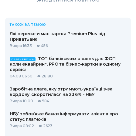
ПОДІЛИТИСЯ НОВИНОЮ
ТАКОЖ ЗА ТЕМОЮ
Які переваги має картка Premium Plus від
ПриватБанк
Вчора 16:33
456
ТОП банківських рішень для ФОП:
ПАРТНЕРСЬКА
коли еквайринг, РРО та бізнес-картки в одному
сервісі
04.08 06:50
28180
Заробітна плата, яку отримують українці з-за
кордону, скоротилася на 23,6% - НБУ
Вчора 10:00
584
НБУ зобов’яже банки інформувати клієнтів про
статус платежів
Вчора 08:02
2623