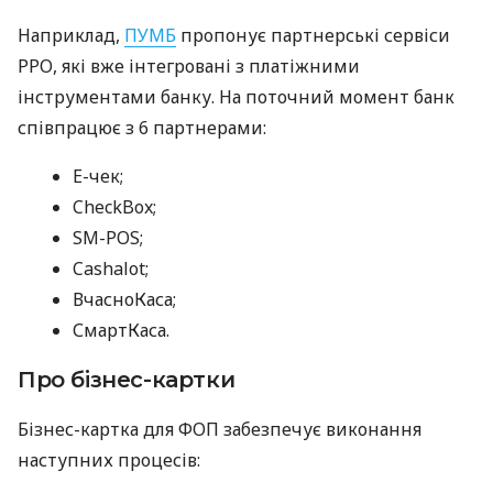
Наприклад,
ПУМБ
пропонує партнерські сервіси
РРО, які вже інтегровані з платіжними
інструментами банку. На поточний момент банк
співпрацює з 6 партнерами:
E-чек;
CheckBox;
SM-POS;
Cashalot;
ВчасноКаса;
СмартКаса.
Про бізнес-картки
Бізнес-картка для ФОП забезпечує виконання
наступних процесів: