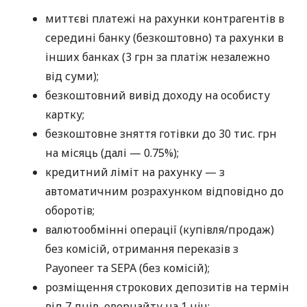
миттєві платежі на рахунки контрагентів в
середині банку (безкоштовно) та рахунки в
інших банках (3 грн за платіж незалежно
від суми);
безкоштовний вивід доходу на особисту
картку;
безкоштовне зняття готівки до 30 тис. грн
на місяць (далі — 0.75%);
кредитний ліміт на рахунку — з
автоматичним розрахунком відповідно до
оборотів;
валютообмінні операції (купівля/продаж)
без комісій, отримання переказів з
Payoneer та SEPA (без комісій);
розміщення строкових депозитів на термін
від 7 днів, овернайту на 1 ніч;