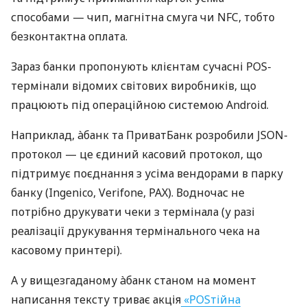
способами — чип, магнітна смуга чи NFC, тобто
безконтактна оплата.
Зараз банки пропонують клієнтам сучасні POS-
термінали відомих світових виробників, що
працюють під операційною системою Android.
Наприклад, àбанк та ПриватБанк розробили JSON-
протокол — це єдиний касовий протокол, що
підтримує поєднання з усіма вендорами в парку
банку (Ingenico, Verifone, PAX). Водночас не
потрібно друкувати чеки з термінала (у разі
реалізації друкування термінального чека на
касовому принтері).
А у вищезгаданому àбанк станом на момент
написання тексту триває акція
«POSтійна