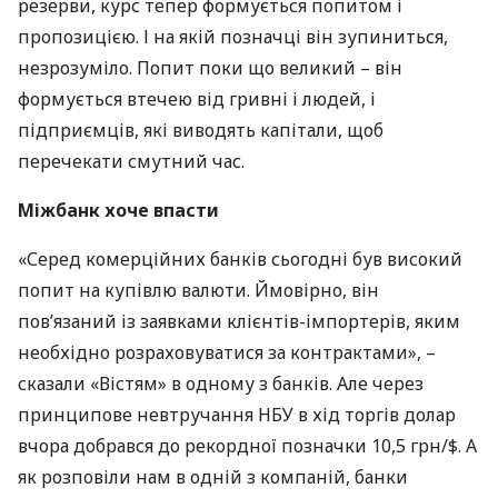
резерви, курс тепер формується попитом і
пропозицією. І на якій позначці він зупиниться,
незрозуміло. Попит поки що великий – він
формується втечею від гривні і людей, і
підприємців, які виводять капітали, щоб
перечекати смутний час.
Міжбанк хоче впасти
«Серед комерційних банків сьогодні був високий
попит на купівлю валюти. Ймовірно, він
пов’язаний із заявками клієнтів-імпортерів, яким
необхідно розраховуватися за контрактами», –
сказали «Вістям» в одному з банків. Але через
принципове невтручання
НБУ
в хід торгів долар
вчора добрався до рекордної позначки 10,5 грн/$. А
як розповіли нам в одній з компаній, банки