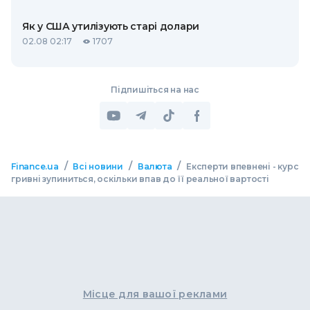
Як у США утилізують старі долари
02.08 02:17
1707
Підпишіться на нас
/
/
/
Finance.ua
Всі новини
Валюта
Експерти впевнені - курс
гривні зупиниться, оскільки впав до її реальної вартості
Місце для вашої реклами