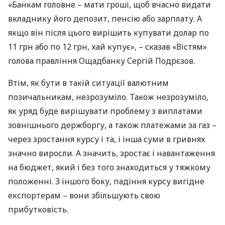
«Банкам головне – мати гроші, щоб вчасно видати
вкладнику його депозит, пенсію або зарплату. А
якщо він після цього вирішить купувати долар по
11 грн або по 12 грн, хай купує», – сказав «Вістям»
голова правління Ощадбанку Сергій Подрєзов.
Втім, як бути в такій ситуації валютним
позичальникам, незрозуміло. Також незрозуміло,
як уряд буде вирішувати проблему з виплатами
зовнішнього держборгу, а також платежами за газ –
через зростання курсу і та, і інша суми в гривнях
значно виросли. А значить, зростає і навантаження
на бюджет, який і без того знаходиться у тяжкому
положенні. З іншого боку, падіння курсу вигідне
експортерам – вони збільшують свою
прибутковість.