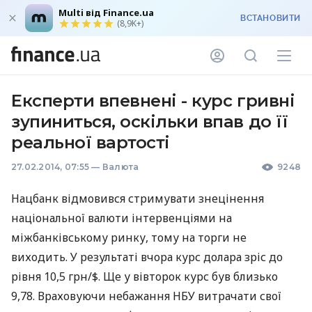
Multi від Finance.ua
ВСТАНОВИТИ
(8,9K+)
Експерти впевнені - курс гривні
зупиниться, оскільки впав до її
реальної вартості
27.02.2014, 07:55
—
Валюта
9248
Нацбанк відмовився стримувати знецінення
національної валюти інтервенціями на
міжбанківському ринку, тому на торги не
виходить. У результаті вчора курс долара зріс до
рівня 10,5 грн/$. Ще у вівторок курс був близько
9,78. Враховуючи небажання
НБУ
витрачати свої