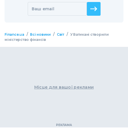
Ваш email
/
/
/
Finance.ua
Всі новини
Світ
У Ватикані створили
міністерство фінансів
Місце для вашої реклами