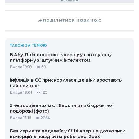
ПОДІЛИТИСЯ НОВИНОЮ
ТАКОЖ ЗА ТЕМОЮ
В Абу-Дабі створюють першу у світі судову
платформу зі штучним інтелектом
Вчора 19:10
68
Інфляція в ЄС прискорилася: де ціни зростають
найшвидше
Вчора 18:01
129
5 недооцінених міст Європи для бюджетної
подорожі (фото)
Вчора 15:16
2264
Без керма та педалей: у США вперше дозволили
комерційні поїздки на роботаксі Zoox