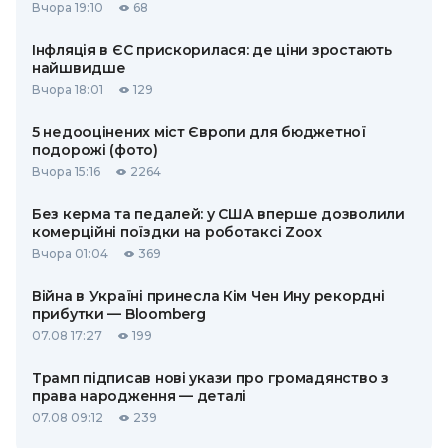
Вчора 19:10
68
Інфляція в ЄС прискорилася: де ціни зростають
найшвидше
Вчора 18:01
129
5 недооцінених міст Європи для бюджетної
подорожі (фото)
Вчора 15:16
2264
Без керма та педалей: у США вперше дозволили
комерційні поїздки на роботаксі Zoox
Вчора 01:04
369
Війна в Україні принесла Кім Чен Ину рекордні
прибутки — Bloomberg
07.08 17:27
199
Трамп підписав нові укази про громадянство з
права народження — деталі
07.08 09:12
239