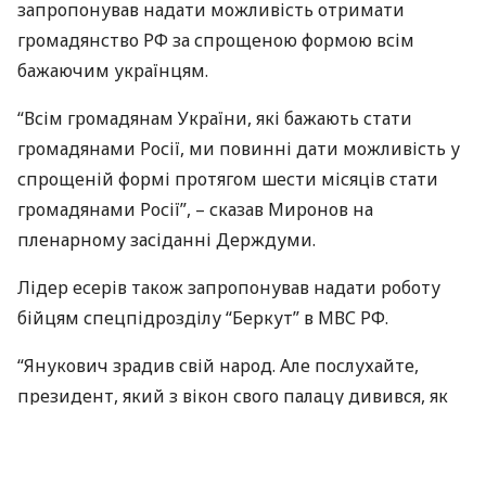
запропонував надати можливість отримати
громадянство РФ за спрощеною формою всім
бажаючим українцям.
“Всім громадянам України, які бажають стати
громадянами Росії, ми повинні дати можливість у
спрощеній формі протягом шести місяців стати
громадянами Росії”, – сказав Миронов на
пленарному засіданні Держдуми.
Лідер есерів також запропонував надати роботу
бійцям спецпідрозділу “Беркут” в
МВС
РФ.
“Янукович зрадив свій народ. Але послухайте,
президент, який з вікон свого палацу дивився, як
вбивають беззбройних хлопців з “Беркуту” і нічого
для цього не зробив. Це просто не по-чоловічому,