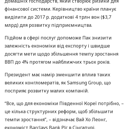
домашніх господарств, який створює ризики для
фінансової системи. Керівництво країни планує
виділити до 2017 р. додаткові 4 трлн вон ($3,7
млрд) для розвитку підприємництва.
Підйом в сфері послуг допоможе Пак знизити
залежність економіки від експорту і швидше
досягти мети щодо збільшення темпу зростання
ВВП
до 4% протягом найближчих трьох років.
Президент має намір зменшити вплив таких
великих конгломератів, як Samsung Group, що
посприяє розвитку малих компаній.
“Все, що для економіки Південної Кореї потрібно, –
це кілька структурних реформ, щоб збільшити
темпи зростання”, – відзначає Вай Хо Леонг,
економіст Barclays Bank Plc в Сінгапурі.