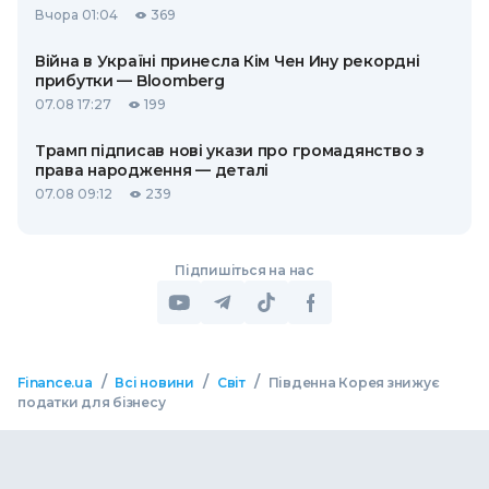
Вчора 01:04
369
Війна в Україні принесла Кім Чен Ину рекордні
прибутки — Bloomberg
07.08 17:27
199
Трамп підписав нові укази про громадянство з
права народження — деталі
07.08 09:12
239
Підпишіться на нас
/
/
/
Finance.ua
Всі новини
Світ
Південна Корея знижує
податки для бізнесу