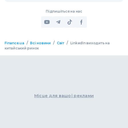
Підпишіться на нас
/
/
/
Finance.ua
Всі новини
Світ
LinkedIn виходить на
китайський ринок
Місце для вашої реклами