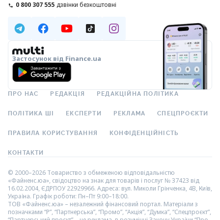
0 800 307 555
дзвінки безкоштовні
Застосунок від Finance.ua
ПРО НАС
РЕДАКЦІЯ
РЕДАКЦІЙНА ПОЛІТИКА
ПОЛІТИКА ШІ
ЕКСПЕРТИ
РЕКЛАМА
СПЕЦПРОЄКТИ
ПРАВИЛА КОРИСТУВАННЯ
КОНФІДЕНЦІЙНІСТЬ
КОНТАКТИ
© 2000–2026 Товариство з обмеженою відповідальністю
«Файненс.юа», свідоцтво на знак для товарів і послуг № 37423 від
16.02.2004, ЄДРПОУ 22929966. Адреса: вул. Миколи Грінченка, 4В, Київ,
Україна. Графік роботи: Пн–Пт 9:00–18:00.
ТОВ «Файненс.юа» – незалежний фінансовий портал. Матеріали з
позначками “Р”, “Партнерська”, “Промо”, “Акція”, “Думка”, “Спецпроєкт”,
“Партнерський проєкт” – це реклама, в розумінні Закону України “Про