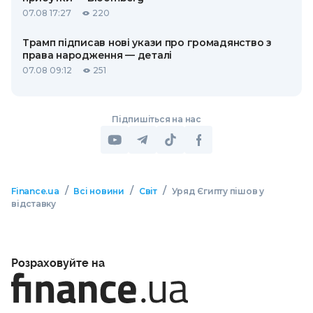
07.08 17:27
220
Трамп підписав нові укази про громадянство з
права народження — деталі
07.08 09:12
251
Підпишіться на нас
/
/
/
Finance.ua
Всі новини
Світ
Уряд Єгипту пішов у
відставку
Розраховуйте на