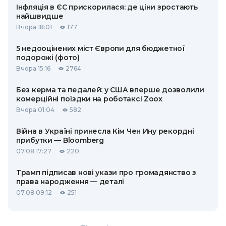
Інфляція в ЄС прискорилася: де ціни зростають
найшвидше
Вчора 18:01
177
5 недооцінених міст Європи для бюджетної
подорожі (фото)
Вчора 15:16
2764
Без керма та педалей: у США вперше дозволили
комерційні поїздки на роботаксі Zoox
Вчора 01:04
582
Війна в Україні принесла Кім Чен Ину рекордні
прибутки — Bloomberg
07.08 17:27
220
Трамп підписав нові укази про громадянство з
права народження — деталі
07.08 09:12
251