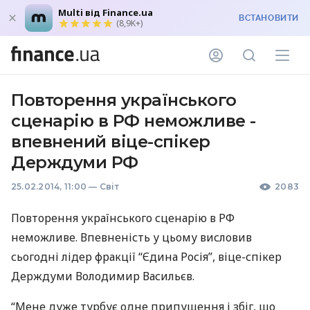
Multi від Finance.ua
ВСТАНОВИТИ
(8,9K+)
Повторення українського
сценарію в РФ неможливе -
впевнений віце-спікер
Держдуми РФ
25.02.2014, 11:00
—
Світ
2083
Повторення українського сценарію в РФ
неможливе. Впевненість у цьому висловив
сьогодні лідер фракції “Єдина Росія”, віце-спікер
Держдуми Володимир Васильєв.
“Мене дуже турбує одне припущення і збіг, що