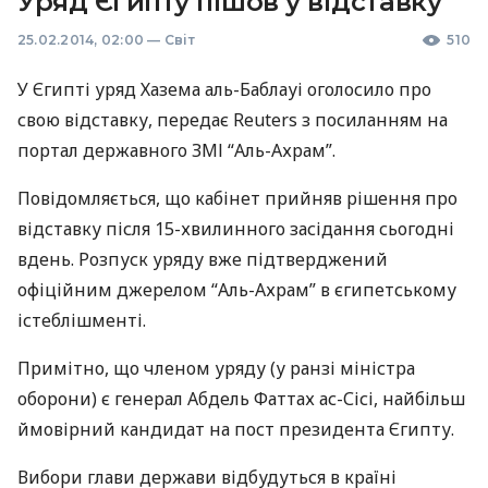
Уряд Єгипту пішов у відставку
25.02.2014, 02:00
—
Світ
510
У Єгипті уряд Хазема аль-Баблауі оголосило про
свою відставку, передає Reuters з посиланням на
портал державного
ЗМІ
“Аль-Ахрам”.
Повідомляється, що кабінет прийняв рішення про
відставку після 15-хвилинного засідання сьогодні
вдень. Розпуск уряду вже підтверджений
офіційним джерелом “Аль-Ахрам” в єгипетському
істеблішменті.
Примітно, що членом уряду (у ранзі міністра
оборони) є генерал Абдель Фаттах ас-Сісі, найбільш
ймовірний кандидат на пост президента Єгипту.
Вибори глави держави відбудуться в країні