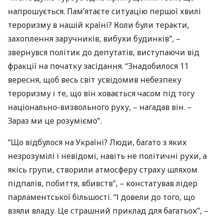
напрошується. Пам’ятаєте ситуацію першої хвилі
тероризму в нашій країні? Коли були теракти,
захоплення заручників, вибухи будинків”, –
звернувся політик до депутатів, виступаючи від
фракції на початку засідання. “Знадобилося 11
вересня, щоб весь світ усвідомив небезпеку
тероризму і те, що він ховається часом під тогу
національно-визвольного руху, – нагадав він. –
Зараз ми це розуміємо”.
“Що відбулося на Україні? Люди, багато з яких
незрозумілі і невідомі, навіть не політичні рухи, а
якісь групи, створили атмосферу страху шляхом
підпалів, побиття, вбивств”, – констатував лідер
парламентської більшості. “І довели до того, що
взяли владу. Це страшний приклад для багатьох”, –