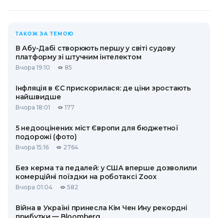
ТАКОЖ ЗА ТЕМОЮ
В Абу-Дабі створюють першу у світі судову
платформу зі штучним інтелектом
Вчора 19:10
85
Інфляція в ЄС прискорилася: де ціни зростають
найшвидше
Вчора 18:01
177
5 недооцінених міст Європи для бюджетної
подорожі (фото)
Вчора 15:16
2764
Без керма та педалей: у США вперше дозволили
комерційні поїздки на роботаксі Zoox
Вчора 01:04
582
Війна в Україні принесла Кім Чен Ину рекордні
прибутки — Bloomberg