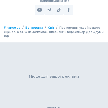
Підпишіться на нас
/
/
/
Finance.ua
Всі новини
Світ
Повторення українського
сценарію в РФ неможливе - впевнений віце-спікер Держдуми
РФ
Місце для вашої реклами