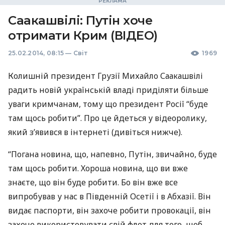
Саакашвілі: Путін хоче
отримати Крим (ВІДЕО)
25.02.2014, 08:15
—
Світ
1969
Колишній президент Грузії Михайло Саакашвілі
радить новій українській владі приділяти більше
уваги кримчанам, тому що президент Росії “буде
там щось робити”. Про це йдеться у відеоролику,
який з’явився в інтернеті (дивіться нижче).
“Погана новина, що, напевно, Путін, звичайно, буде
там щось робити. Хороша новина, що ви вже
знаєте, що він буде робити. Бо він вже все
випробував у нас в Південній Осетії і в Абхазії. Він
видає паспорти, він захоче робити провокації, він
захоче використовувати свій флот для того, щоб