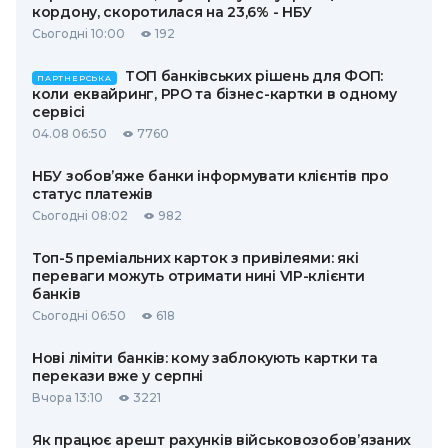
кордону, скоротилася на 23,6% - НБУ
Сьогодні 10:00
192
ТОП банківських рішень для ФОП:
ПАРТНЕРСЬКА
коли еквайринг, РРО та бізнес-картки в одному
сервісі
04.08 06:50
7760
НБУ зобов’яже банки інформувати клієнтів про
статус платежів
Сьогодні 08:02
982
Топ-5 преміальних карток з привілеями: які
переваги можуть отримати нині VIP-клієнти
банків
Сьогодні 06:50
618
Нові ліміти банків: кому заблокують картки та
перекази вже у серпні
Вчора 13:10
3221
Як працює арешт рахунків військовозобов’язаних