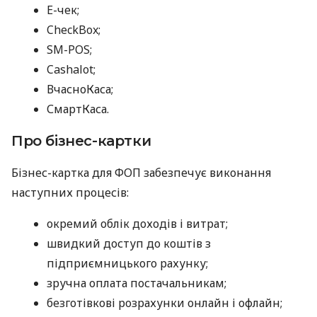
E-чек;
CheckBox;
SM-POS;
Cashalot;
ВчасноКаса;
СмартКаса.
Про бізнес-картки
Бізнес-картка для ФОП забезпечує виконання
наступних процесів:
окремий облік доходів і витрат;
швидкий доступ до коштів з
підприємницького рахунку;
зручна оплата постачальникам;
безготівкові розрахунки онлайн і офлайн;