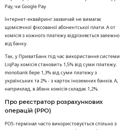
Pay, чи Google Pay.
Інтернет-еквайринг зазвичай не вимагає
щомісячної фіксованої абонентської плати. А от
комісія з кожного платежу відрізняється залежно
від банку.
Так, у ПриватБанк під час використання системи
LiqPay комісія становить 1,5% від суми платежу.
monobank бере 1,3% від суми платежу з
українських та 2% - з карток іноземних банків. А,
наприклад, в àбанк комісія складає 1,2%.
Про реєстратор розрахункових
операцій (РРО)
POS-термінал часто використовується спільно з