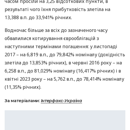
часом просіли на 3,25 відсоткових пункти, в
результаті чого їхня прибутковість злетіла на
13,388 в.п. до 33,941% річних.
Водночас більше за всіх до зазначеного часу
обвалилися котирування єврооблігацій з
наступними термінами погашення: у листопаді
2017 – на 6,819 в.п., до 79,842% номіналу (дохідність
злетіла до 13,853% річних), в червні 2016 року – на
6,258 в.п., до 81,029% номіналу (16,417% річних) і в
квітні 2023 року – на 5,762 в.п., до 78,414% номіналу
(11,35% річних).
За матеріалами:
Інтерфакс-Україна