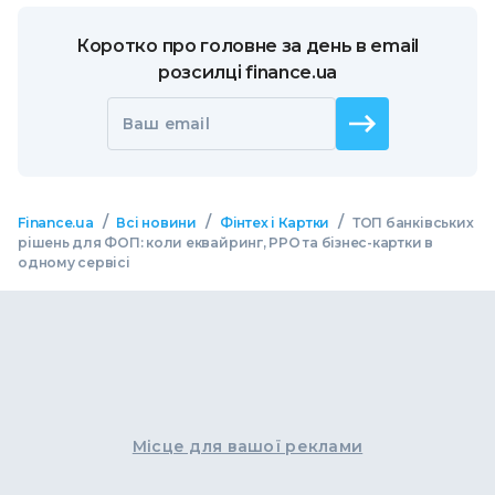
Коротко про головне за день в email
розсилці finance.ua
Ваш email
/
/
/
Finance.ua
Всі новини
Фінтех і Картки
ТОП банківських
рішень для ФОП: коли еквайринг, РРО та бізнес-картки в
одному сервісі
Місце для вашої реклами