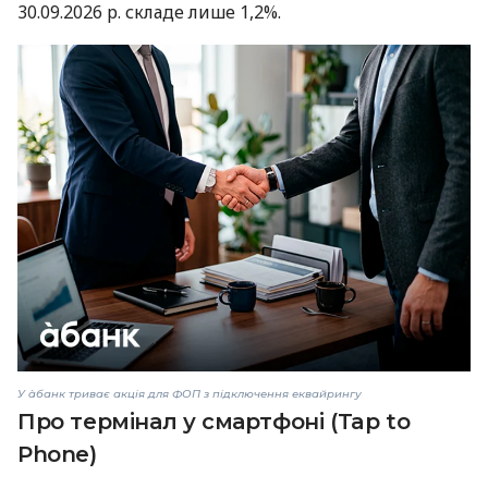
30.09.2026 р. складе лише 1,2%.
У àбанк триває акція для ФОП з підключення еквайрингу
Про термінал у смартфоні (Tap to
Phone)