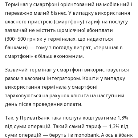
Термінал у смартфоні орієнтований на мобільний і
переважно малий бізнес. У випадку використання
власного пристрою (смартфону) тариф на послугу
зазвичай не містить щомісячної абонплати
(300−500 грн як у терміналах, що надаються
банками) — тому з погляду витрат, «термінал в
смартфоні» є більш економним.
Зазвичай термінал у смартфоні використовується
разом з касовим інтегратором. Кошти у випадку
використання термінала у смартфоні
зараховуються на рахунок клієнта на наступний
день після проведення оплати.
Так, у ПриватБанк така послуга коштуватиме 1,3%
від суми операцій. Такий самий тариф — 1,3% від
суми операцій — беруть і в monobank. А ось в àбанк