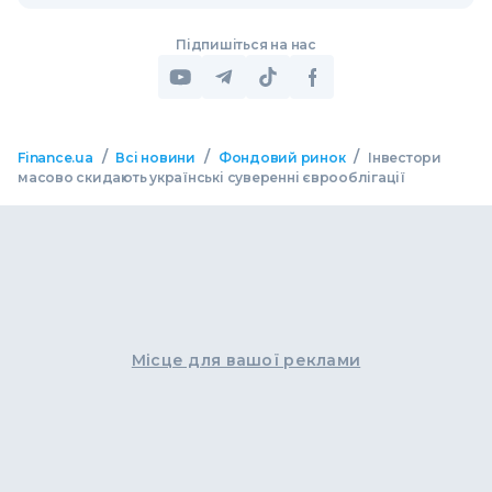
Підпишіться на нас
/
/
/
Finance.ua
Всі новини
Фондовий ринок
Інвестори
масово скидають українські суверенні єврооблігації
Місце для вашої реклами