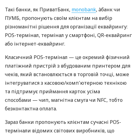
Такі банки, як ПриватБанк,
monobank
, àбанк чи
ПУМБ, пропонують своїм клієнтам на вибір
різноманітні рішення для організації еквайрингу:
POS-термінал, термінал у смартфоні, QR-еквайринг
або інтернет-еквайринг.
Класичний POS-термінал — це окремий фізичний
платіжний пристрій з вбудованим принтером для
чеків, який встановлюється в торговій точці, може
інтегруватися з касовою/комп'ютерною технікою
та підтримує приймання карток усіма
способами — чип, магнітна смуга чи NFC, тобто
безконтактна оплата.
Зараз банки пропонують клієнтам сучасні POS-
термінали відомих світових виробників, що