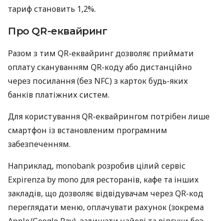
тариф становить 1,2%.
Про QR-еквайринг
Разом з тим QR-еквайринг дозволяє приймати
оплату скануванням QR-коду або дистанційно
через посилання (без NFC) з карток будь-яких
банків платіжних систем.
Для користування QR-еквайрингом потрібен лише
смартфон із встановленим програмним
забезпеченням.
Наприклад, monobank розробив цілий сервіс
Expirenza by mono для ресторанів, кафе та інших
закладів, що дозволяє відвідувачам через QR-код
переглядати меню, оплачувати рахунок (зокрема
Apple/Google Pay), залишати чайові та відгуки без