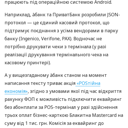
працюють під операційною системою Android.
Наприклад, àбанк та ПриватБанк розробили JSON-
протокол — це єдиний касовий протокол, що
підтримує поєднання з усіма вендорами в парку
банку (Ingenico, Verifone, PAX). Водночас не
потрібно друкувати чеки з термінала (у разі
реалізації друкування термінального чека на
касовому принтері).
А у вищезгаданому àбанк станом на момент
написання тексту триває акція
«POSтійна
економія»
, згідно з умовами якої під час відкриття
рахунку ФОП є можливість підключити еквайринг
без абонплати за POS-термінал у разі здійснення
трьох оплат бізнес-карткою Блакитна Mastercard на
суму від 1 тис. грн. Комісія за еквайринг до