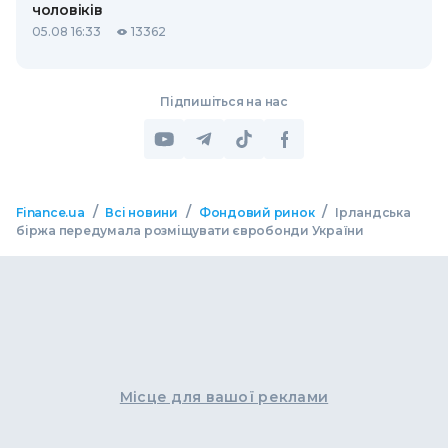
чоловіків
05.08 16:33
13362
Підпишіться на нас
/
/
/
Finance.ua
Всі новини
Фондовий ринок
Ірландська
біржа передумала розміщувати євробонди України
Місце для вашої реклами