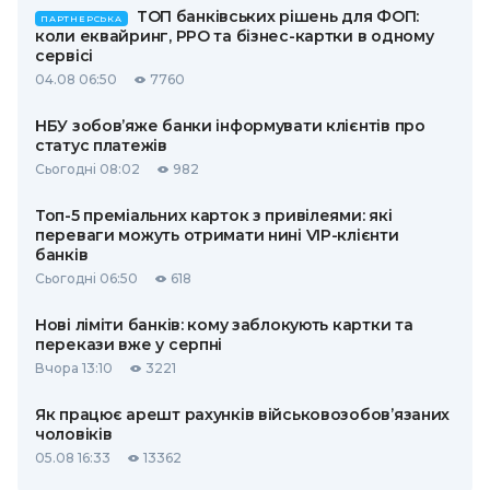
ТОП банківських рішень для ФОП:
ПАРТНЕРСЬКА
коли еквайринг, РРО та бізнес-картки в одному
сервісі
04.08 06:50
7760
НБУ зобов’яже банки інформувати клієнтів про
статус платежів
Сьогодні 08:02
982
Топ-5 преміальних карток з привілеями: які
переваги можуть отримати нині VIP-клієнти
банків
Сьогодні 06:50
618
Нові ліміти банків: кому заблокують картки та
перекази вже у серпні
Вчора 13:10
3221
Як працює арешт рахунків військовозобов’язаних
чоловіків
05.08 16:33
13362