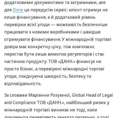
додатковими документами та затримками, але
для
Done
це передусім сервіс: клієнт отримує не
лише фінансування, а й додатковий рівень
перевірки всієї угоди — можливість безпечніше
працювати з новими виробниками і швидше
отримувати фінансування. У міжнародній торгівлі
довіра має конкретну ціну, тож комплаєнс
перестає бути лише вимогою регуляторів і стає
частиною продукту: ТОВ «ДАНН.» фінансує не
просто бізнес, а перевірені міжнародні торгові
угоди, поєднуючи швидкість, безпеку та
відповідальність.
За словами Маріанни Розумної, Global Head of Legal
and Compliance ТОВ «ДАНН.», найбільший ризик у
міжнародній торгівлі виникає не тоді, коли
документи перевіряють занадто ретельно, а тоді,