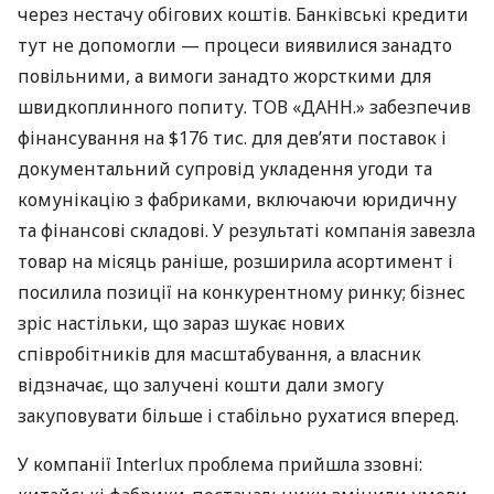
через нестачу обігових коштів. Банківські кредити
тут не допомогли — процеси виявилися занадто
повільними, а вимоги занадто жорсткими для
швидкоплинного попиту. ТОВ «ДАНН.» забезпечив
фінансування на $176 тис. для дев’яти поставок і
документальний супровід укладення угоди та
комунікацію з фабриками, включаючи юридичну
та фінансові складові. У результаті компанія завезла
товар на місяць раніше, розширила асортимент і
посилила позиції на конкурентному ринку; бізнес
зріс настільки, що зараз шукає нових
співробітників для масштабування, а власник
відзначає, що залучені кошти дали змогу
закуповувати більше і стабільно рухатися вперед.
У компанії Interlux проблема прийшла ззовні: