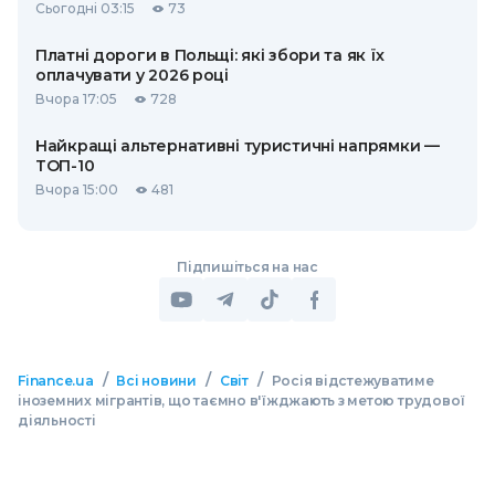
Сьогодні 03:15
73
Платні дороги в Польщі: які збори та як їх
оплачувати у 2026 році
Вчора 17:05
728
Найкращі альтернативні туристичні напрямки —
ТОП-10
Вчора 15:00
481
Підпишіться на нас
/
/
/
Finance.ua
Всі новини
Світ
Росія відстежуватиме
іноземних мігрантів, що таємно в'їжджають з метою трудової
діяльності