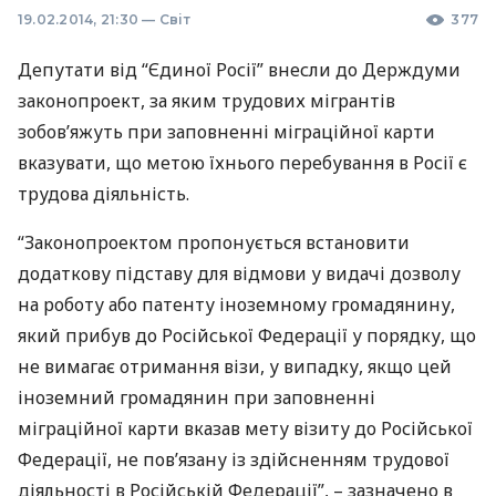
19.02.2014, 21:30
—
Світ
377
Депутати від “Єдиної Росії” внесли до Держдуми
законопроект, за яким трудових мігрантів
зобов’яжуть при заповненні міграційної карти
вказувати, що метою їхнього перебування в Росії є
трудова діяльність.
“Законопроектом пропонується встановити
додаткову підставу для відмови у видачі дозволу
на роботу або патенту іноземному громадянину,
який прибув до Російської Федерації у порядку, що
не вимагає отримання візи, у випадку, якщо цей
іноземний громадянин при заповненні
міграційної карти вказав мету візиту до Російської
Федерації, не пов’язану із здійсненням трудової
діяльності в Російській Федерації”, – зазначено в