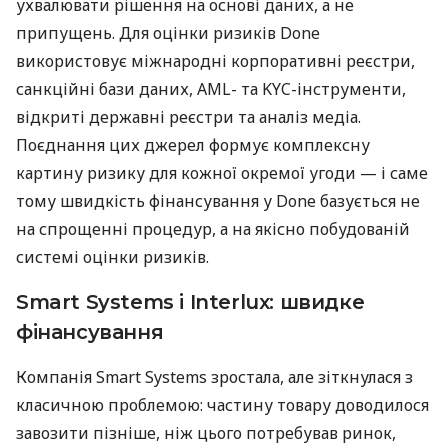
ухвалювати рішення на основі даних, а не
припущень. Для оцінки ризиків Done
використовує міжнародні корпоративні реєстри,
санкційні бази даних, AML- та KYC-інструменти,
відкриті державні реєстри та аналіз медіа.
Поєднання цих джерел формує комплексну
картину ризику для кожної окремої угоди — і саме
тому швидкість фінансування у Done базується не
на спрощенні процедур, а на якісно побудованій
системі оцінки ризиків.
Smart Systems і Interlux: швидке
фінансування
Компанія Smart Systems зростала, але зіткнулася з
класичною проблемою: частину товару доводилося
завозити пізніше, ніж цього потребував ринок,