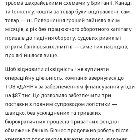
трьома шахрайськими схемами у Британії, Канаді
та Гонконгу: кошти за товар були відправлені, сам
товар — ні. Повернення грошей зайняло вісім
місяців, а рік без працюючого оборотного капіталу
призвів до падіння обороту, судових ризиків і
втрати банківських лімітів — саме тих наслідків,
про які йшлося вище.
Щоб відновити ліквідність і не зупиняти
операційну діяльність, компанія звернулася до
ТОВ «ДАНН.» за забезпеченням фінансування угоди
на $87 тис. Це дозволило забезпечити три
поставки з повним супроводом логістики —
швидко, без ускладнених та тривалих
бюрократичних процесів приватних фондів і
обмежень банків. Бізнес продовжив роботу після
кризового року: закрив валютні ризики, виконав