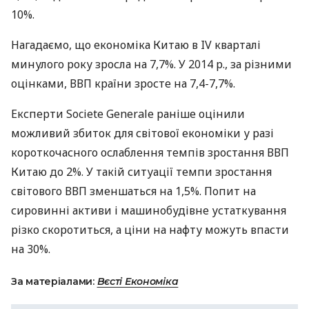
10%.
Нагадаємо, що економіка Китаю в IV кварталі
минулого року зросла на 7,7%. У 2014 р., за різними
оцінками,
ВВП
країни зросте на 7,4-7,7%.
Експерти Societe Generale раніше оцінили
можливий збиток для світової економіки у разі
короткочасного ослаблення темпів зростання
ВВП
Китаю до 2%. У такій ситуації темпи зростання
світового
ВВП
зменшаться на 1,5%. Попит на
сировинні активи і машинобудівне устаткування
різко скоротиться, а ціни на нафту можуть впасти
на 30%.
За матеріалами:
Вєсті Економіка