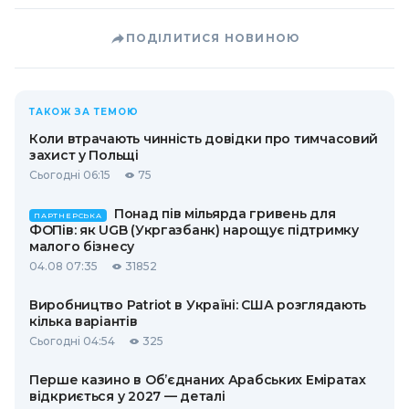
ПОДІЛИТИСЯ НОВИНОЮ
ТАКОЖ ЗА ТЕМОЮ
Коли втрачають чинність довідки про тимчасовий
захист у Польщі
Сьогодні 06:15
75
Понад пів мільярда гривень для
ПАРТНЕРСЬКА
ФОПів: як UGB (Укргазбанк) нарощує підтримку
малого бізнесу
04.08 07:35
31852
Виробництво Patriot в Україні: США розглядають
кілька варіантів
Сьогодні 04:54
325
Перше казино в Об’єднаних Арабських Еміратах
відкриється у 2027 — деталі