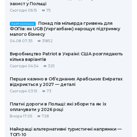
захист у Польщі
Сьогодні 06:15
75
Понад пів мільярда гривень для
ПАРТНЕРСЬКА
ФОПів: як UGB (Укргазбанк) нарощує підтримку
малого бізнесу
04.08 07:35
31852
Виробництво Patriot в Україні: США розглядають
кілька варіантів
Сьогодні 04:54
325
Перше казино в Об’єднаних Арабських Еміратах
відкриється у 2027 — деталі
Сьогодні 03:15
73
Платні дороги в Польщі: які збори та як їх
оплачувати у 2026 році
Вчора 17:05
728
Найкращі альтернативні туристичні напрямки —
ТОП-10