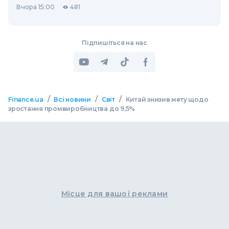
Вчора 15:00
481
Підпишіться на нас
/
/
/
Finance.ua
Всі новини
Світ
Китай знизив мету щодо
зростання промвиробництва до 9,5%
Місце для вашої реклами