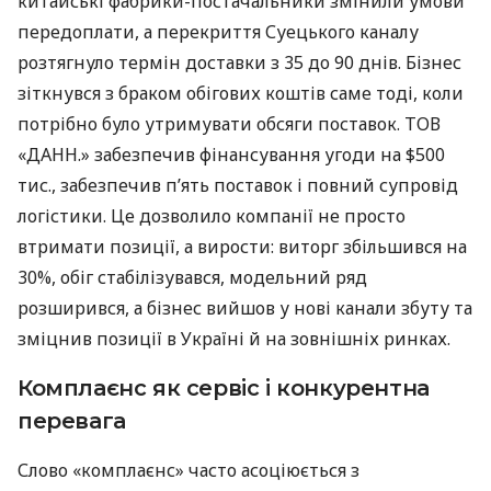
китайські фабрики-постачальники змінили умови
передоплати, а перекриття Суецького каналу
розтягнуло термін доставки з 35 до 90 днів. Бізнес
зіткнувся з браком обігових коштів саме тоді, коли
потрібно було утримувати обсяги поставок. ТОВ
«ДАНН.» забезпечив фінансування угоди на $500
тис., забезпечив п’ять поставок і повний супровід
логістики. Це дозволило компанії не просто
втримати позиції, а вирости: виторг збільшився на
30%, обіг стабілізувався, модельний ряд
розширився, а бізнес вийшов у нові канали збуту та
зміцнив позиції в Україні й на зовнішніх ринках.
Комплаєнс як сервіс і конкурентна
перевага
Слово «комплаєнс» часто асоціюється з