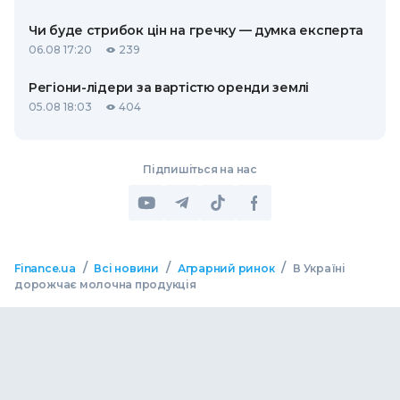
Чи буде стрибок цін на гречку — думка експерта
06.08 17:20
239
Регіони-лідери за вартістю оренди землі
05.08 18:03
404
Підпишіться на нас
/
/
/
Finance.ua
Всі новини
Аграрний ринок
В Україні
дорожчає молочна продукція