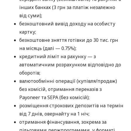
інших банках (3 грн за платіж незалежно
від суми);
безкоштовний вивід доходу на особисту
картку;
безкоштовне зняття готівки до 30 тис. грн
на місяць (далі — 0.75%);
кредитний ліміт на рахунку — з
автоматичним розрахунком відповідно до
оборотів;
валютообмінні операції (купівля/продаж)
без комісій, отримання переказів з
Payoneer та SEPA (без комісій);
розміщення строкових депозитів на термін
від 7 днів, овернайту на 1 ніч;
отримання фінансування, зокрема за
пільговими держпрограмами, у форматі