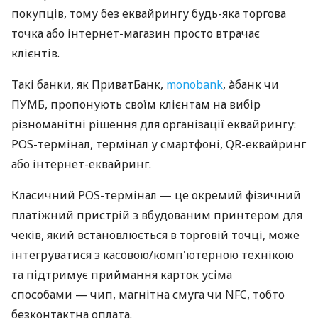
покупців, тому без еквайрингу будь-яка торгова
точка або інтернет-магазин просто втрачає
клієнтів.
Такі банки, як ПриватБанк,
monobank
, àбанк чи
ПУМБ, пропонують своїм клієнтам на вибір
різноманітні рішення для організації еквайрингу:
POS-термінал, термінал у смартфоні, QR-еквайринг
або інтернет-еквайринг.
Класичний POS-термінал — це окремий фізичний
платіжний пристрій з вбудованим принтером для
чеків, який встановлюється в торговій точці, може
інтегруватися з касовою/комп'ютерною технікою
та підтримує приймання карток усіма
способами — чип, магнітна смуга чи NFC, тобто
безконтактна оплата.