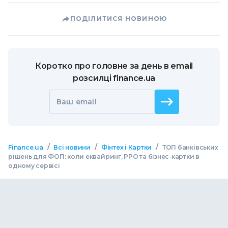
ПОДІЛИТИСЯ НОВИНОЮ
Коротко про головне за день в email
розсилці finance.ua
Ваш email
/
/
/
Finance.ua
Всі новини
Фінтех і Картки
ТОП банківських
рішень для ФОП: коли еквайринг, РРО та бізнес-картки в
одному сервісі