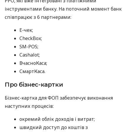
РРО, які вже інтегровані з платіжними
інструментами банку. На поточний момент банк
співпрацює з 6 партнерами:
E-чек;
CheckBox;
SM-POS;
Cashalot;
ВчасноКаса;
СмартКаса.
Про бізнес-картки
Бізнес-картка для ФОП забезпечує виконання
наступних процесів:
окремий облік доходів і витрат;
швидкий доступ до коштів з