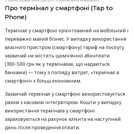
У àбанк триває акція для ФОП з підключення еквайрингу
Про термінал у смартфоні (Tap to
Phone)
Термінал у смартфоні орієнтований на мобільний і
переважно малий бізнес. У випадку використання
власного пристрою (смартфону) тариф на послугу
зазвичай не містить щомісячної абонплати
(300−500 грн як у терміналах, що надаються
банками) — тому з погляду витрат, «термінал в
смартфоні» є більш економним.
Зазвичай термінал у смартфоні використовується
разом з касовим інтегратором. Кошти у випадку
використання термінала у смартфоні
зараховуються на рахунок клієнта на наступний
день після проведення оплати.