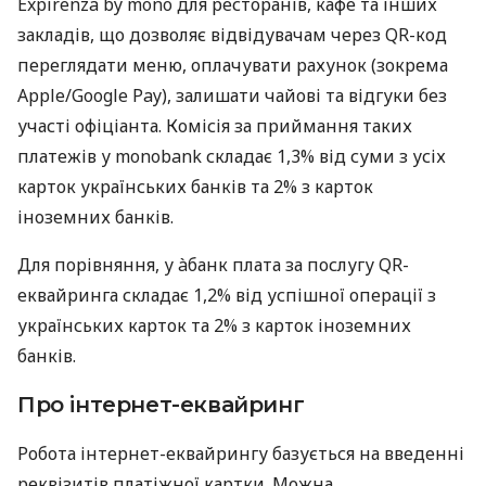
Expirenza by mono для ресторанів, кафе та інших
закладів, що дозволяє відвідувачам через QR-код
переглядати меню, оплачувати рахунок (зокрема
Apple/Google Pay), залишати чайові та відгуки без
участі офіціанта. Комісія за приймання таких
платежів у monobank складає 1,3% від суми з усіх
карток українських банків та 2% з карток
іноземних банків.
Для порівняння, у àбанк плата за послугу QR-
еквайринга складає 1,2% від успішної операції з
українських карток та 2% з карток іноземних
банків.
Про інтернет-еквайринг
Робота інтернет-еквайрингу базується на введенні
реквізитів платіжної картки. Можна