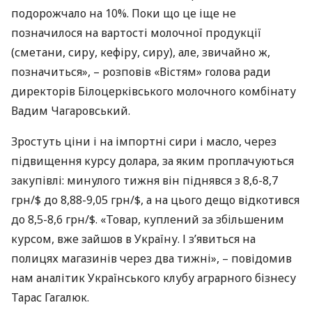
подорожчало на 10%. Поки що це іще не
позначилося на вартості молочної продукції
(сметани, сиру, кефіру, сиру), але, звичайно ж,
позначиться», – розповів «Вістям» голова ради
директорів Білоцерківського молочного комбінату
Вадим Чагаровський.
Зростуть ціни і на імпортні сири і масло, через
підвищення курсу долара, за яким проплачуються
закупівлі: минулого тижня він піднявся з 8,6-8,7
грн/$ до 8,88-9,05 грн/$, а на цього дещо відкотився
до 8,5-8,6 грн/$. «Товар, куплений за збільшеним
курсом, вже зайшов в Україну. І з’явиться на
полицях магазинів через два тижні», – повідомив
нам аналітик Українського клубу аграрного бізнесу
Тарас Гагалюк.