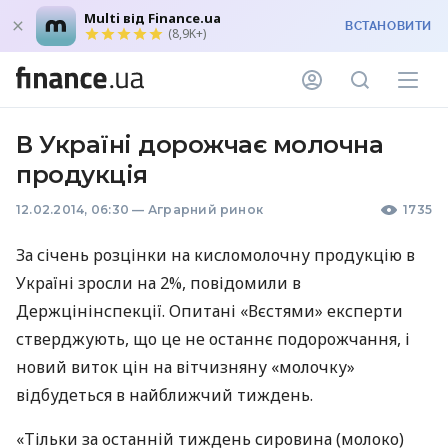
Multi від Finance.ua
ВСТАНОВИТИ
(8,9K+)
В Україні дорожчає молочна
продукція
12.02.2014, 06:30
—
Аграрний ринок
1735
За січень розцінки на кисломолочну продукцію в
Україні зросли на 2%, повідомили в
Держцінінспекції. Опитані «Вєстями» експерти
стверджують, що це не останнє подорожчання, і
новий виток цін на вітчизняну «молочку»
відбудеться в найближчий тиждень.
«Тільки за останній тиждень сировина (молоко)