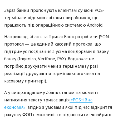
Зараз банки пропонують клієнтам сучасні POS-
термінали відомих світових виробників, що
працюють під операційною системою Android.
Наприклад, àбанк та ПриватБанк розробили JSON-
протокол — це єдиний касовий протокол, що
підтримує поєднання з усіма вендорами в парку
банку (Ingenico, Verifone, PAX). Водночас не
потрібно друкувати чеки з термінала (у разі
реалізації друкування термінального чека на
касовому принтері).
А у вищезгаданому àбанк станом на момент
написання тексту триває акція
«POSтійна
економія»
, згідно з умовами якої під час відкриття
рахунку ФОП є можливість підключити еквайринг