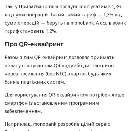
Так, у ПриватБанк така послуга коштуватиме 1,3%
від суми операцій. Такий самий тариф — 1,3% від
суми операцій — беруть і в monobank. А ось в àбанк
тариф становить 1,2%.
Про QR-еквайринг
Разом з тим QR-еквайринг дозволяє приймати
оплату скануванням QR-коду або дистанційно
через посилання (без NFC) з карток будь-яких
банків платіжних систем.
Для користування QR-еквайрингом потрібен лише
смартфон із встановленим програмним
забезпеченням.
Наприклад, monobank розробив цілий сервіс