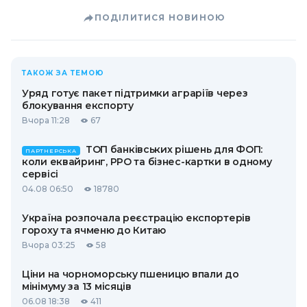
ПОДІЛИТИСЯ НОВИНОЮ
ТАКОЖ ЗА ТЕМОЮ
Уряд готує пакет підтримки аграріїв через
блокування експорту
Вчора 11:28
67
ТОП банківських рішень для ФОП:
ПАРТНЕРСЬКА
коли еквайринг, РРО та бізнес-картки в одному
сервісі
04.08 06:50
18780
Україна розпочала реєстрацію експортерів
гороху та ячменю до Китаю
Вчора 03:25
58
Ціни на чорноморську пшеницю впали до
мінімуму за 13 місяців
06.08 18:38
411