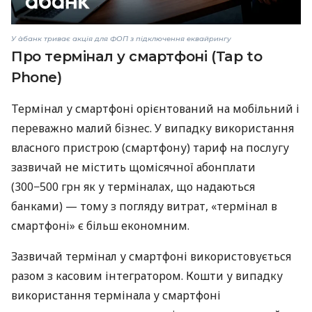
У àбанк триває акція для ФОП з підключення еквайрингу
Про термінал у смартфоні (Tap to
Phone)
Термінал у смартфоні орієнтований на мобільний і
переважно малий бізнес. У випадку використання
власного пристрою (смартфону) тариф на послугу
зазвичай не містить щомісячної абонплати
(300−500 грн як у терміналах, що надаються
банками) — тому з погляду витрат, «термінал в
смартфоні» є більш економним.
Зазвичай термінал у смартфоні використовується
разом з касовим інтегратором. Кошти у випадку
використання термінала у смартфоні