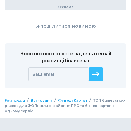
ПОДІЛИТИСЯ НОВИНОЮ
Коротко про головне за день в email
розсилці finance.ua
Ваш email
/
/
/
Finance.ua
Всі новини
Фінтех і Картки
ТОП банківських
рішень для ФОП: коли еквайринг, РРО та бізнес-картки в
одному сервісі