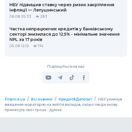
НБУ підвищив ставку через ризик закріплення
інфляції — Лепушинський
06.08 05:33
283
Частка непрацюючих кредитів у банківському
секторі знизилася до 12,5% - мінімальне значення
NPL за 17 років
05.08 12:12
174
Підпишіться на нас
/
/
/
Finance.ua
Всі новини
Кредит&Депозит
НБУ уникнув
введення мораторію на зняття вкладів, скоро люди знову
принесуть свої гроші - думка