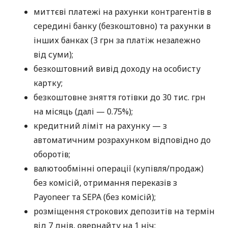
миттєві платежі на рахунки контрагентів в
середині банку (безкоштовно) та рахунки в
інших банках (3 грн за платіж незалежно
від суми);
безкоштовний вивід доходу на особисту
картку;
безкоштовне зняття готівки до 30 тис. грн
на місяць (далі — 0.75%);
кредитний ліміт на рахунку — з
автоматичним розрахунком відповідно до
оборотів;
валютообмінні операції (купівля/продаж)
без комісій, отримання переказів з
Payoneer та SEPA (без комісій);
розміщення строкових депозитів на термін
від 7 днів, овернайту на 1 ніч;