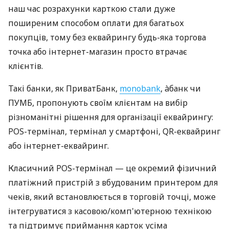
наш час розрахунки карткою стали дуже
поширеним способом оплати для багатьох
покупців, тому без еквайрингу будь-яка торгова
точка або інтернет-магазин просто втрачає
клієнтів.
Такі банки, як ПриватБанк,
monobank
, àбанк чи
ПУМБ, пропонують своїм клієнтам на вибір
різноманітні рішення для організації еквайрингу:
POS-термінал, термінал у смартфоні, QR-еквайринг
або інтернет-еквайринг.
Класичний POS-термінал — це окремий фізичний
платіжний пристрій з вбудованим принтером для
чеків, який встановлюється в торговій точці, може
інтегруватися з касовою/комп'ютерною технікою
та підтримує приймання карток усіма