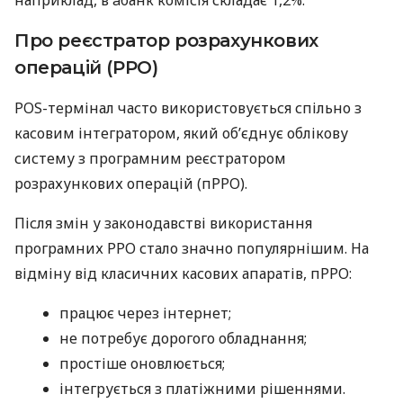
Про реєстратор розрахункових
операцій (РРО)
POS-термінал часто використовується спільно з
касовим інтегратором, який об’єднує облікову
систему з програмним реєстратором
розрахункових операцій (пРРО).
Після змін у законодавстві використання
програмних РРО стало значно популярнішим. На
відміну від класичних касових апаратів, пРРО:
працює через інтернет;
не потребує дорогого обладнання;
простіше оновлюється;
інтегрується з платіжними рішеннями.