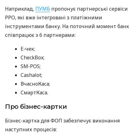
Наприклад,
ПУМБ
пропонує партнерські сервіси
РРО, які вже інтегровані з платіжними
інструментами банку. На поточний момент банк
співпрацює з 6 партнерами:
E-чек;
CheckBox;
SM-POS;
Cashalot;
ВчасноКаса;
СмартКаса.
Про бізнес-картки
Бізнес-картка для ФОП забезпечує виконання
наступних процесів: