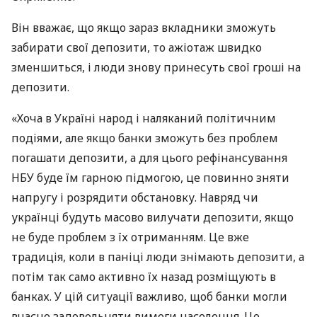
Він вважає, що якщо зараз вкладники зможуть
забирати свої депозити, то ажіотаж швидко
зменшиться, і люди знову принесуть свої гроші на
депозити.
«Хоча в Україні народ і наляканий політичним
подіями, але якщо банки зможуть без проблем
погашати депозити, а для цього рефінансування
НБУ
буде їм гарною підмогою, це повинно зняти
напругу і розрядити обстановку. Навряд чи
українці будуть масово вилучати депозити, якщо
не буде проблем з їх отриманням. Це вже
традиція, коли в паніці люди знімають депозити, а
потім так само активно їх назад розміщують в
банках. У цій ситуації важливо, щоб банки могли
вчасно задовольняти вимоги населення. Це