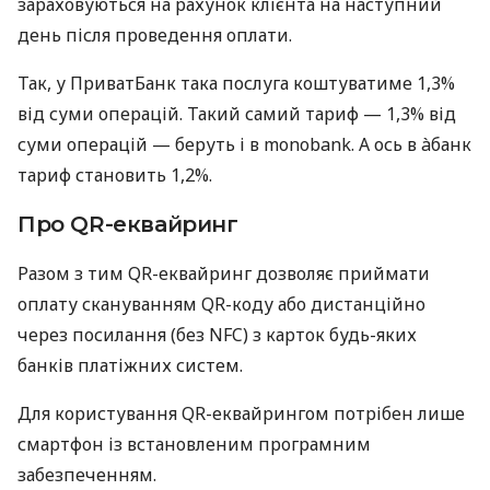
зараховуються на рахунок клієнта на наступний
день після проведення оплати.
Так, у ПриватБанк така послуга коштуватиме 1,3%
від суми операцій. Такий самий тариф — 1,3% від
суми операцій — беруть і в monobank. А ось в àбанк
тариф становить 1,2%.
Про QR-еквайринг
Разом з тим QR-еквайринг дозволяє приймати
оплату скануванням QR-коду або дистанційно
через посилання (без NFC) з карток будь-яких
банків платіжних систем.
Для користування QR-еквайрингом потрібен лише
смартфон із встановленим програмним
забезпеченням.