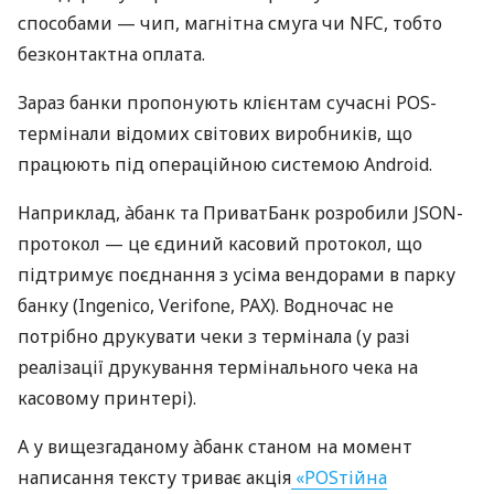
способами — чип, магнітна смуга чи NFC, тобто
безконтактна оплата.
Зараз банки пропонують клієнтам сучасні POS-
термінали відомих світових виробників, що
працюють під операційною системою Android.
Наприклад, àбанк та ПриватБанк розробили JSON-
протокол — це єдиний касовий протокол, що
підтримує поєднання з усіма вендорами в парку
банку (Ingenico, Verifone, PAX). Водночас не
потрібно друкувати чеки з термінала (у разі
реалізації друкування термінального чека на
касовому принтері).
А у вищезгаданому àбанк станом на момент
написання тексту триває акція
«POSтійна