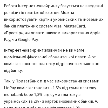
Робота інтернет-еквайрингу базується на введенні
реквізитів платіжної картки. Можна
використовувати картки українських та іноземних
банків платіжних систем Visa, MasterCard,
«Простір», чи оплати шляхом використання Apple
Pay, чи Google Pay.
Інтернет-еквайринг зазвичай не вимагає
щомісячної фіксованої абонентської плати. А от
комісія з кожного платежу відрізняється залежно
від банку.
Так, у ПриватБанк під час використання системи
LiqPay комісія становить 1,5% від суми платежу.
monobank бере 1,3% від суми платежу з
українських та 2% - з карток іноземних банків. А,
наприклад, в àбанк комісія складає 1,2%.