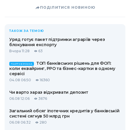
ПОДІЛИТИСЯ НОВИНОЮ
ТАКОЖ ЗА ТЕМОЮ
Уряд готує пакет підтримки аграріїв через
блокування експорту
Вчора 11:28
63
ТОП банківських рішень для ФОП:
ПАРТНЕРСЬКА
коли еквайринг, РРО та бізнес-картки в одному
сервісі
04.08 06:50
16360
Чи варто зараз відкривати депозит
06.08 12:06
3676
Загальний обсяг іпотечних кредитів у банківській
системі сягнув 50 млрд грн
06.08 06:32
280