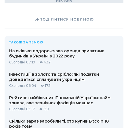
ПОДІЛИТИСЯ НОВИНОЮ
ТАКОЖ ЗА ТЕМОЮ
На скільки подорожчала оренда приватних
будинків в Україні з 2022 року
Сьогодні 07:19
432
Інвестиції в золото та срібло: які податки
доведеться сплачувати українцям
Сьогодні 06:04
173
Рейтинг найбільших ІТ-компаній України: найм
триває, але технічних фахівців меншає
Сьогодні 05:17
159
Скільки зараз заробили ті, хто купив Bitcoin 10
років тому