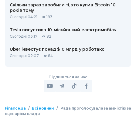
Скільки зараз заробили ті, хто купив Bitcoin 10
років тому
Сьогодні 04:21
183
Tesla випустила 10-мільйонний електромобіль
Сьогодні 03:17
82
Uber інвестує понад $10 млрд у роботаксі
Сьогодні 02:07
84
Підпишіться на нас
/
/
Finance.ua
Всі новини
Рада проголосувала за амністію за
сценарієм влади