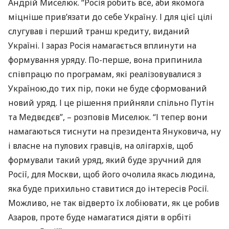
Андрій Миселюк. “Росія робить все, аби якомога
міцніше прив’язати до себе Україну. І для цієї цілі
слугував і перший транш кредиту, виданий
Україні. І зараз Росія намагається вплинути на
формування уряду. По-перше, вона припинила
співпрацю по програмам, які реалізовувалися з
Україною,до тих пір, поки не буде сформований
новий уряд. І це рішення прийняли спільно Путін
та Медвєдєв”, – розповів Миселюк. “І тепер вони
намагаються тиснути на президента Януковича, ну
і власне на пулових гравців, на олігархів, щоб
формували такий уряд, який буде зручний для
Росії, для Москви, щоб його очолила якась людина,
яка буде прихильно ставитися до інтересів Росії.
Можливо, не так відверто їх лобіювати, як це робив
Азаров, проте буде намагатися діяти в орбіті