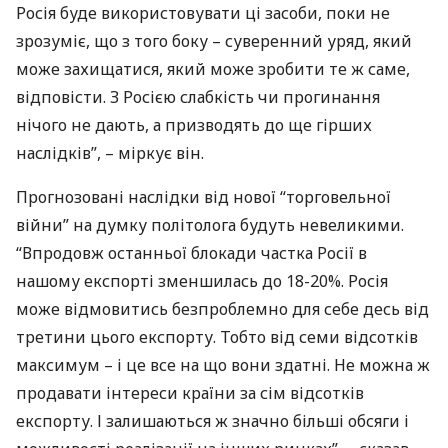
Росія буде використовувати ці засоби, поки не
зрозуміє, що з того боку – суверенний уряд, який
може захищатися, який може зробити те ж саме,
відповісти. З Росією слабкість чи прогинання
нічого не дають, а призводять до ще гірших
наслідків”, – міркує він.
Прогнозовані наслідки від нової “торговельної
війни” на думку політолога будуть невеликими.
“Впродовж останньої блокади частка Росії в
нашому експорті зменшилась до 18-20%. Росія
може відмовитись безпроблемно для себе десь від
третини цього експорту. Тобто від семи відсотків
максимум – і це все на що вони здатні. Не можна ж
продавати інтереси країни за сім відсотків
експорту. І залишаються ж значно більші обсяги і