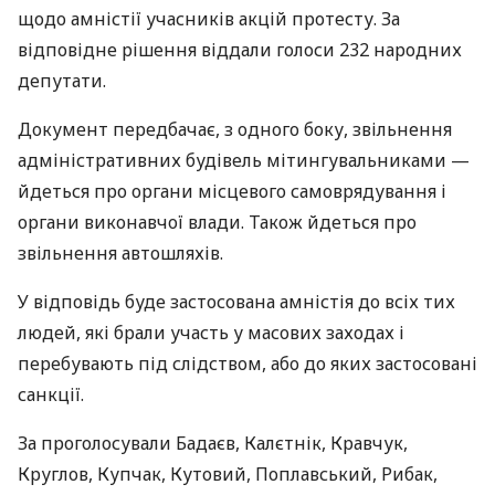
щодо амністії учасників акцій протесту. За
відповідне рішення віддали голоси 232 народних
депутати.
Документ передбачає, з одного боку, звільнення
адміністративних будівель мітингувальниками —
йдеться про органи місцевого самоврядування і
органи виконавчої влади. Також йдеться про
звільнення автошляхів.
У відповідь буде застосована амністія до всіх тих
людей, які брали участь у масових заходах і
перебувають під слідством, або до яких застосовані
санкції.
За проголосували Бадаєв, Калєтнік, Кравчук,
Круглов, Купчак, Кутовий, Поплавський, Рибак,