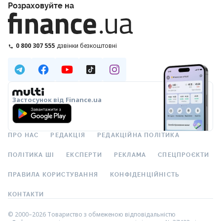
Розраховуйте на
0 800 307 555
дзвінки безкоштовні
Застосунок від Finance.ua
ПРО НАС
РЕДАКЦІЯ
РЕДАКЦІЙНА ПОЛІТИКА
ПОЛІТИКА ШІ
ЕКСПЕРТИ
РЕКЛАМА
СПЕЦПРОЄКТИ
ПРАВИЛА КОРИСТУВАННЯ
КОНФІДЕНЦІЙНІСТЬ
КОНТАКТИ
© 2000–2026 Товариство з обмеженою відповідальністю