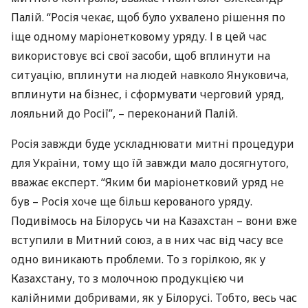
Палій. “Росія чекає, щоб було ухвалено рішення по
іще одному маріонетковому уряду. І в цей час
використовує всі свої засоби, щоб вплинути на
ситуацію, вплинути на людей навколо Януковича,
вплинути на бізнес, і сформувати черговий уряд,
лояльний до Росії”, – переконаний Палій.
Росія завжди буде ускладнювати митні процедури
для України, тому що їй завжди мало досягнутого,
вважає експерт. “Яким би маріонетковий уряд не
був – Росія хоче ще більш керованого уряду.
Подивімось на Білорусь чи на Казахстан – вони вже
вступили в Митний союз, а в них час від часу все
одно виникають проблеми. То з горілкою, як у
Казахстану, то з молочною продукцією чи
калійними добривами, як у Білорусі. Тобто, весь час