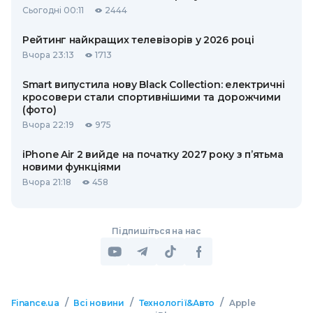
Сьогодні 00:11
2444
Рейтинг найкращих телевізорів у 2026 році
Вчора 23:13
1713
Smart випустила нову Black Collection: електричні
кросовери стали спортивнішими та дорожчими
(фото)
Вчора 22:19
975
iPhone Air 2 вийде на початку 2027 року з п’ятьма
новими функціями
Вчора 21:18
458
Підпишіться на нас
/
/
/
Finance.ua
Всі новини
Технології&Авто
Apple