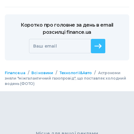
Коротко про головне за день в email
розсилці finance.ua
Ваш email
/
/
/
Finance.ua
Всі новини
Технології&Авто
Астрономи
зняли "міжгалактичний газопровід", що поставляє холодний
водень (ФОТО)
Місце для вашої реклами