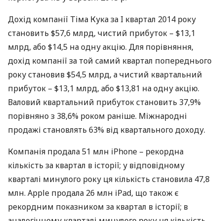
Дохід компанії Тіма Кука за I квартал 2014 року
становить $57,6 млрд, чистий прибуток – $13,1
млрд, або $14,5 на одну акцію. Для порівняння,
дохід компанії за той самий квартал попереднього
року становив $54,5 млрд, а чистий квартальний
прибуток – $13,1 млрд, або $13,81 на одну акцію.
Валовий квартальний прибуток становить 37,9%
порівняно з 38,6% роком раніше. Міжнародні
продажі становлять 63% від квартального доходу.
Компанія продала 51 млн iPhone – рекордна
кількість за квартал в історії; у відповідному
кварталі минулого року ця кількість становила 47,8
млн. Apple продала 26 млн iPad, що також є
рекордним показником за квартал в історії; в
аналогічному кварталі минулого року ця кількість