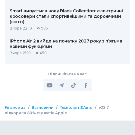
Smart випустила нову Black Collection: електричні
кросовери стали спортивнішими та дорожчими
(фото)
Вчора 22:19
975
iPhone Air 2 вийде на початку 2027 року з п’ятьма
новими функціями
Вчора 21:18
458
Підпишіться на нас
/
/
/
Finance.ua
Всі новини
Технології&Авто
iOS 7
підкорила 80% гаджетів Apple