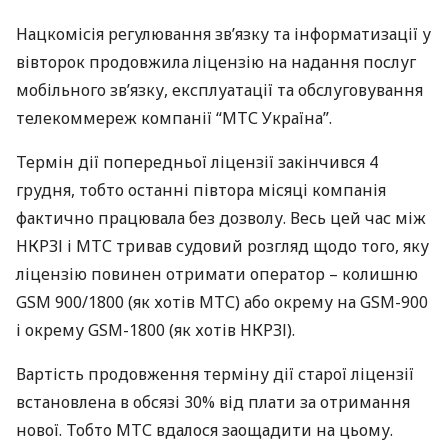
Нацкомісія регулювання зв’язку та інформатизації у
вівторок продовжила ліцензію на надання послуг
мобільного зв’язку, експлуатації та обслуговування
телекоммереж компанії “
МТС
Україна”.
Термін дії попередньої ліцензії закінчився 4
грудня, тобто останні півтора місяці компанія
фактично працювала без дозволу. Весь цей час між
НКРЗІ
і
МТС
тривав судовий розгляд щодо того, яку
ліцензію повинен отримати оператор – колишню
GSM
900/1800 (як хотів
МТС
) або окрему на
GSM
-900
і окрему
GSM
-1800 (як хотів
НКРЗІ
).
Вартість продовження терміну дії старої ліцензії
встановлена ​​в обсязі 30% від плати за отримання
нової. Тобто
МТС
вдалося заощадити на цьому.