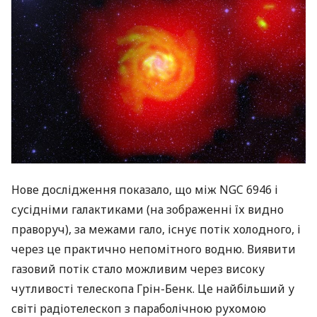
Нове дослідження показало, що між
NGC
6946 і
сусідніми галактиками (на зображенні їх видно
праворуч), за межами гало, існує потік холодного, і
через це практично непомітного водню. Виявити
газовий потік стало можливим через високу
чутливості телескопа Грін-Бенк. Це найбільший у
світі радіотелескоп з параболічною рухомою