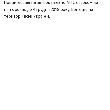
Новий дозвіл на зв’язок надано
МТС
строком на
п’ять років, до 4 грудня 2018 року. Вона діє на
території всієї України.
За матеріалами:
Українські Новини
ПОДІЛИТИСЯ НОВИНОЮ
Коротко про головне за день в email
розсилці finance.ua
Ваш email
/
/
/
Finance.ua
Всі новини
Технології&Авто
МТС