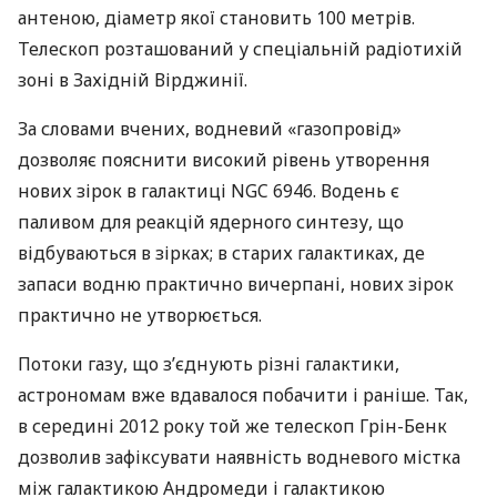
антеною, діаметр якої становить 100 метрів.
Телескоп розташований у спеціальній радіотихій
зоні в Західній Вірджинії.
За словами вчених, водневий «газопровід»
дозволяє пояснити високий рівень утворення
нових зірок в галактиці
NGC
6946. Водень є
паливом для реакцій ядерного синтезу, що
відбуваються в зірках; в старих галактиках, де
запаси водню практично вичерпані, нових зірок
практично не утворюється.
Потоки газу, що з’єднують різні галактики,
астрономам вже вдавалося побачити і раніше. Так,
в середині 2012 року той же телескоп Грін-Бенк
дозволив зафіксувати наявність водневого містка
між галактикою Андромеди і галактикою