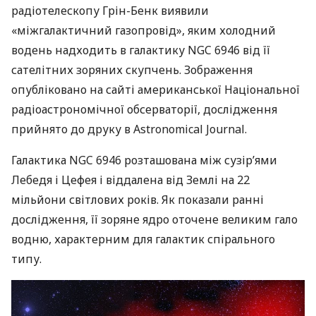
радіотелескопу Грін-Бенк виявили
«міжгалактичний газопровід», яким холодний
водень надходить в галактику
NGC
6946 від її
сателітних зоряних скупчень. Зображення
опубліковано на сайті американської Національної
радіоастрономічної обсерваторії, дослідження
прийнято до друку в Astronomical Journal.
Галактика
NGC
6946 розташована між сузір’ями
Лебедя і Цефея і віддалена від Землі на 22
мільйони світлових років. Як показали ранні
дослідження, її зоряне ядро оточене великим гало
водню, характерним для галактик спірального
типу.