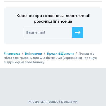
Коротко про головне за день в email
розсилці finance.ua
Ваш email
/
/
/
Finance.ua
Всі новини
Кредит&Депозит
Понад пів
мільярда гривень для ФОПів: як UGB (Укргазбанк) нарощує
підтримку малого бізнесу
Місце для вашої реклами