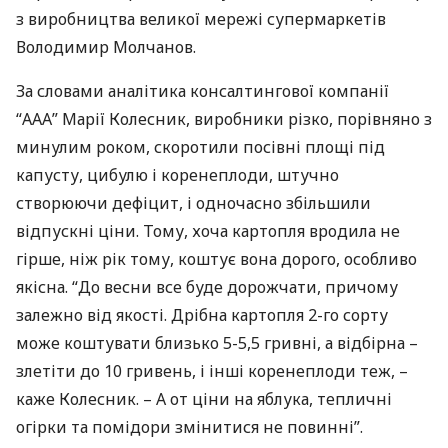
з виробництва великої мережі супермаркетів
Володимир Молчанов.
За словами аналітика консалтингової компанії
“
ААА
” Марії Колесник, виробники різко, порівняно з
минулим роком, скоротили посівні площі під
капусту, цибулю і коренеплоди, штучно
створюючи дефіцит, і одночасно збільшили
відпускні ціни. Тому, хоча картопля вродила не
гірше, ніж рік тому, коштує вона дорого, особливо
якісна. “До весни все буде дорожчати, причому
залежно від якості. Дрібна картопля 2-го сорту
може коштувати близько 5-5,5 гривні, а відбірна –
злетіти до 10 гривень, і інші коренеплоди теж, –
каже Колесник. – А от ціни на яблука, тепличні
огірки та помідори змінитися не повинні”.