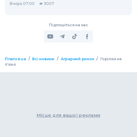
Вчора 07:00
3007
Підпишіться на нас
/
/
/
Finance.ua
Всі новини
Аграрний ринок
Горілки не
п'ємо
Місце для вашої реклами