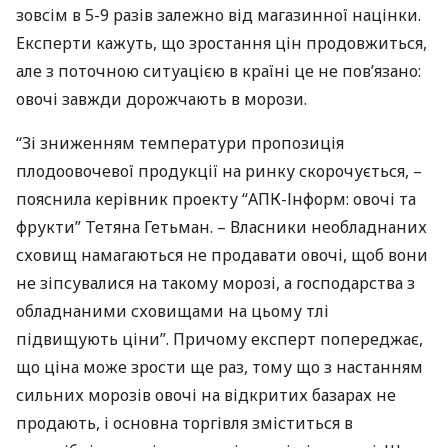
зовсім в 5-9 разів залежно від магазинної націнки.
Експерти кажуть, що зростання цін продовжиться,
але з поточною ситуацією в країні це не пов’язано:
овочі завжди дорожчають в морози.
“Зі зниженням температури пропозиція
плодоовочевої продукції на ринку скорочується, –
пояснила керівник проекту “
АПК
-Інформ: овочі та
фрукти” Тетяна Гетьман. – Власники необладнаних
сховищ намагаються не продавати овочі, щоб вони
не зіпсувалися на такому морозі, а господарства з
обладнаними сховищами на цьому тлі
підвищують ціни”. Причому експерт попереджає,
що ціна може зрости ще раз, тому що з настанням
сильних морозів овочі на відкритих базарах не
продають, і основна торгівля зміститься в