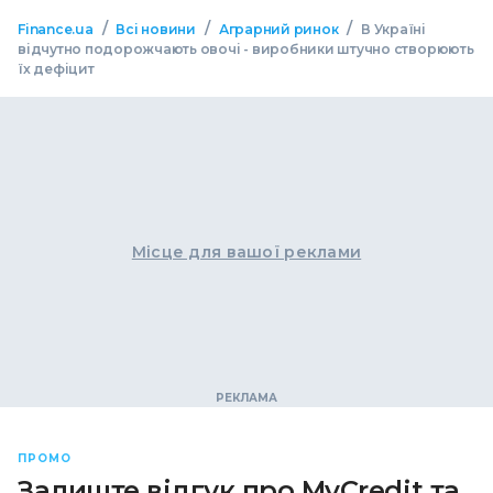
/
/
/
Finance.ua
Всі новини
Аграрний ринок
В Україні
відчутно подорожчають овочі - виробники штучно створюють
їх дефіцит
Місце для вашої реклами
ПРОМО
Залиште відгук про MyCredit та