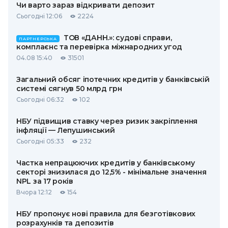
Чи варто зараз відкривати депозит
Сьогодні 12:06
2224
ТОВ «ДАНН.»: судові справи,
ПАРТНЕРСЬКА
комплаєнс та перевірка міжнародних угод
04.08 15:40
31501
Загальний обсяг іпотечних кредитів у банківській
системі сягнув 50 млрд грн
Сьогодні 06:32
102
НБУ підвищив ставку через ризик закріплення
інфляції — Лепушинський
Сьогодні 05:33
232
Частка непрацюючих кредитів у банківському
секторі знизилася до 12,5% - мінімальне значення
NPL за 17 років
Вчора 12:12
154
НБУ пропонує нові правила для безготівкових
розрахунків та депозитів