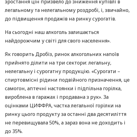
зростання цін призвело до зниження купівлі в
легальному та нелегальному роздробі, і, звичайно,
до підвищення продажів на ринку сурогатів.
На сьогодні наш алкоголь залишається
найдорожчим у світі для свого населення».
Як говорить Дробіз, ринок алкогольних напоїв
прийнято ділити на три сектори: легальну,
нелегальну і сурогатну продукцію. «Сурогати –
спиртовмісні рідини подвійного призначення, це
самогон, аптечні настоянки і підпільна горілка,
вироблена в гаражах і продавана з рук». За
оцінками
ЦИФФРА
, частка легальної горілки на
ринку цього продукту за останні два десятиліття
не перевищувала 50%, а зараз вона не доходить і
до 35%.