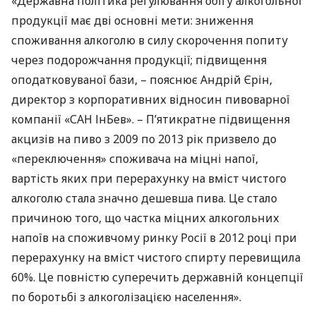
«Державна політика регулювання обігу алкогольної
продукції має дві основні мети: зниження
споживання алкоголю в силу скорочення попиту
через подорожчання продукції; підвищення
оподатковуваної бази, – пояснює Андрій Єрін,
директор з корпоративних відносин пивоварної
компанії «САН ІнБев». – П’ятикратне підвищення
акцизів на пиво з 2009 по 2013 рік призвело до
«переключення» споживача на міцні напої,
вартість яких при перерахунку на вміст чистого
алкоголю стала значно дешевша пива. Це стало
причиною того, що частка міцних алкогольних
напоїв на споживчому ринку Росії в 2012 році при
перерахунку на вміст чистого спирту перевищила
60%. Це повністю суперечить державній концепції
по боротьбі з алкоголізацією населення».