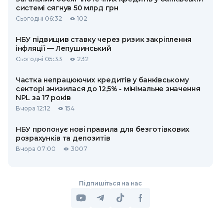
системі сягнув 50 млрд грн
Сьогодні 06:32
102
НБУ підвищив ставку через ризик закріплення
інфляції — Лепушинський
Сьогодні 05:33
232
Частка непрацюючих кредитів у банківському
секторі знизилася до 12,5% - мінімальне значення
NPL за 17 років
Вчора 12:12
154
НБУ пропонує нові правила для безготівкових
розрахунків та депозитів
Вчора 07:00
3007
Підпишіться на нас