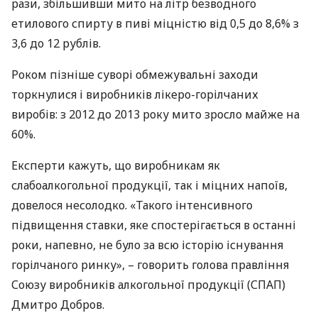
рази, збільшивши мито на літр безводного
етилового спирту в пиві міцністю від 0,5 до 8,6% з
3,6 до 12 рублів.
Роком пізніше суворі обмежувальні заходи
торкнулися і виробників лікеро-горілчаних
виробів: з 2012 до 2013 року мито зросло майже на
60%.
Експерти кажуть, що виробникам як
слабоалкогольної продукції, так і міцних напоїв,
довелося несолодко. «Такого інтенсивного
підвищення ставки, яке спостерігається в останні
роки, напевно, не було за всю історію існування
горілчаного ринку», – говорить голова правління
Союзу виробників алкогольної продукції (
СПАП
)
Дмитро Добров.