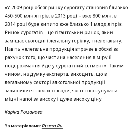
«У 2009 році обсяг ринку сурогату становив близько
450-500 млн літрів, в 2013 році – вже 800 млн, в
2014 році буде випито вже близько 1 млрд літрів.
Ринок сурогатів – це гігантський ринок, який
заміщає сьогодні і легальну горілку, і нелегальну.
Навіть нелегальна продукція втрачає в обсязі за
рахунок того, що частина населення в міру її
подорожчання йде у сурогатний сегмент». Таким
чином, на думку експерта, виходить, що в
легальному секторі алкогольної продукції
залишилися тільки ті люди, які готові купувати
міцні напої за високу і дуже високу ціну.
Каріна Романова
За матеріалами:
Газета.Ru