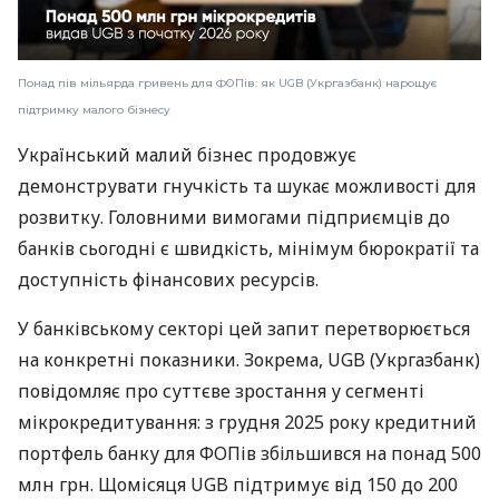
Понад пів мільярда гривень для ФОПів: як UGB (Укргазбанк) нарощує
підтримку малого бізнесу
Український малий бізнес продовжує
демонструвати гнучкість та шукає можливості для
розвитку. Головними вимогами підприємців до
банків сьогодні є швидкість, мінімум бюрократії та
доступність фінансових ресурсів.
У банківському секторі цей запит перетворюється
на конкретні показники. Зокрема, UGB (Укргазбанк)
повідомляє про суттєве зростання у сегменті
мікрокредитування: з грудня 2025 року кредитний
портфель банку для ФОПів збільшився на понад 500
млн грн. Щомісяця UGB підтримує від 150 до 200