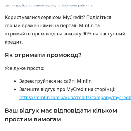
заклик до дії, з логотипом сервісу та зірочками рейтингу.
Користувалися сервісом MyCredit? Поділіться
своїми враженнями на порталі Minfin та
отримайте промокод на знижку 90% на наступний
кредит.
Як отримати промокод?
Усе дуже просто:
Зареєструйтеся на сайті Minfin.
Залиште відгук про MyCredit на сторінці:
https://minfin.com.ua/ua/credits/company/mycredi
Ваш відгук має відповідати кільком
простим вимогам