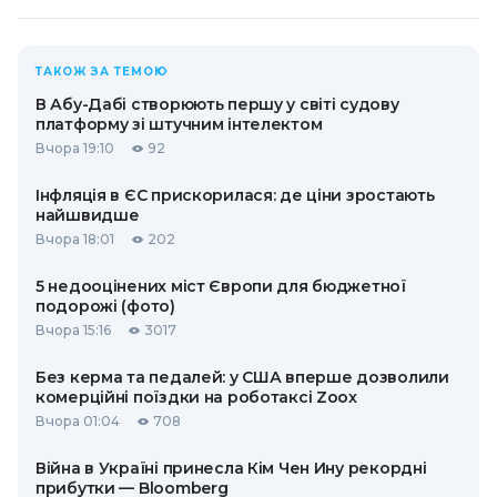
ТАКОЖ ЗА ТЕМОЮ
В Абу-Дабі створюють першу у світі судову
платформу зі штучним інтелектом
Вчора 19:10
92
Інфляція в ЄС прискорилася: де ціни зростають
найшвидше
Вчора 18:01
202
5 недооцінених міст Європи для бюджетної
подорожі (фото)
Вчора 15:16
3017
Без керма та педалей: у США вперше дозволили
комерційні поїздки на роботаксі Zoox
Вчора 01:04
708
Війна в Україні принесла Кім Чен Ину рекордні
прибутки — Bloomberg