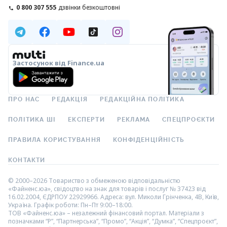
0 800 307 555
дзвінки безкоштовні
Застосунок від Finance.ua
ПРО НАС
РЕДАКЦІЯ
РЕДАКЦІЙНА ПОЛІТИКА
ПОЛІТИКА ШІ
ЕКСПЕРТИ
РЕКЛАМА
СПЕЦПРОЄКТИ
ПРАВИЛА КОРИСТУВАННЯ
КОНФІДЕНЦІЙНІСТЬ
КОНТАКТИ
© 2000–2026 Товариство з обмеженою відповідальністю
«Файненс.юа», свідоцтво на знак для товарів і послуг № 37423 від
16.02.2004, ЄДРПОУ 22929966. Адреса: вул. Миколи Грінченка, 4В, Київ,
Україна. Графік роботи: Пн–Пт 9:00–18:00.
ТОВ «Файненс.юа» – незалежний фінансовий портал. Матеріали з
позначками “Р”, “Партнерська”, “Промо”, “Акція”, “Думка”, “Спецпроєкт”,