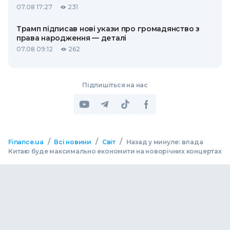
07.08 17:27
231
Трамп підписав нові укази про громадянство з
права народження — деталі
07.08 09:12
262
Підпишіться на нас
/
/
/
Finance.ua
Всі новини
Світ
Назад у минуле: влада
Китаю буде максимально економити на новорічних концертах