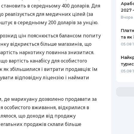
Арабс
 становить в середньому 400 доларів. Для
2027 
о реалізується для медичних цілей (за
Вчора 
оштує в середньому 200 доларів за унцію.
Платн
 розкид цін пояснюється балансом попиту
та як
инку відкриється більше магазинів, що
05.08 
артість наркотику повинна знизитися.
Найкр
що вартість канабісу для особистого
турис
к як збільшилися і витрати продавців: їм
05.08 
увати відповідну ліцензію і наймати
и, де марихуану дозволено продавати за
я особистого вживання, відкрилися в
млялося, що доходи від продажу
легальних продажів склали більше