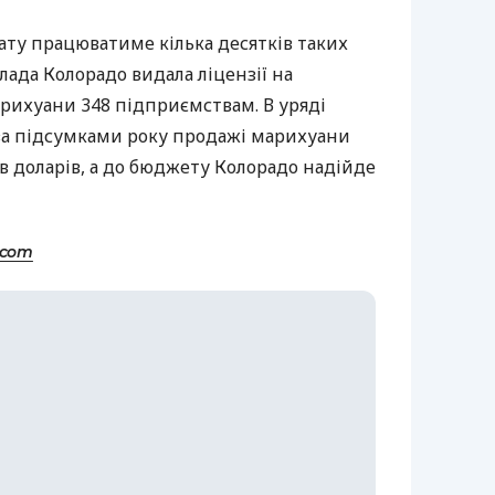
ату працюватиме кілька десятків таких
влада Колорадо видала ліцензії на
рихуани 348 підприємствам. В уряді
за підсумками року продажі марихуани
в доларів, а до бюджету Колорадо надійде
.com