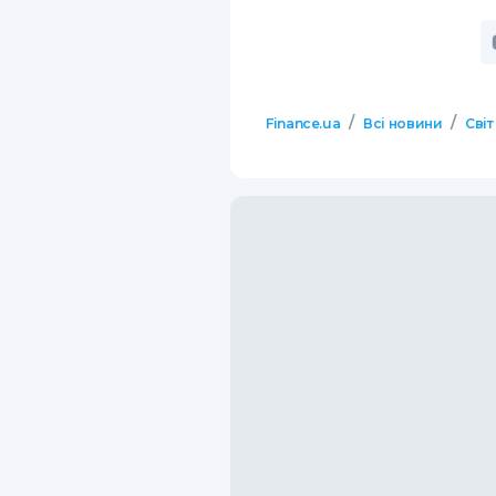
/
/
Finance.ua
Всі новини
Світ