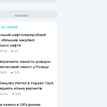
 ЗА ТЕМОЮ
йський нафтопереробний
 збільшив закупівлі
ської нафти
19:46
40
втрачають чинність довідки
имчасовий захист у Польщі
06:15
325
ництво Patriot в Україні: США
ядають кілька варіантів
04:54
482
 казино в Об’єднаних