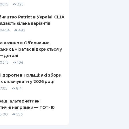
06:15
325
КИ ПО
ВАННЮ
ництво Patriot в Україні: США
ядають кілька варіантів
ХОВІ ПОЛІСИ
04:54
482
І КОМПАНІЇ
 казино в Об’єднаних
ьких Еміратах відкриється у
 ПРО СТРАХОВІ
Ї
— деталі
03:15
104
А І ОПЛАТА
і дороги в Польщі: які збори
И
 їх оплачувати у 2026 році
17:05
814
ащі альтернативні
тичні напрямки — ТОП-10
15:00
553