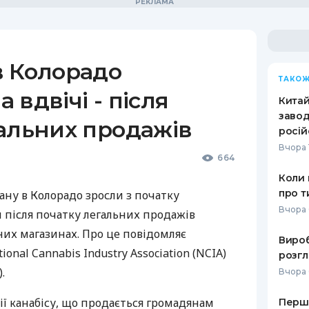
в Колорадо
ТАКОЖ
 вдвічі - після
Кита
завод
альних продажів
росій
Вчора 
664
Коли 
про т
ану в Колорадо зросли з початку
Вчора 
и після початку легальних продажів
них магазинах. Про це повідомляє
Вироб
nal Cannabis Industry Association (
NCIA
)
розгл
.
Вчора 
нції канабісу, що продається громадянам
Перше