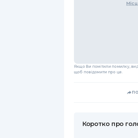
Місц
Якщо Ви помітили помилку, виді
щоб повідомити про це.
П
Коротко про голо