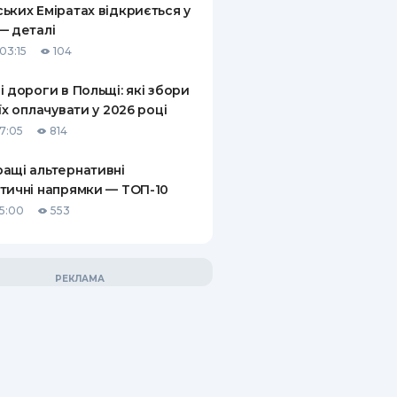
ьких Еміратах відкриється у
— деталі
03:15
104
і дороги в Польщі: які збори
 їх оплачувати у 2026 році
17:05
814
ащі альтернативні
тичні напрямки — ТОП-10
15:00
553