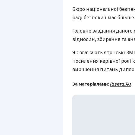
Бюро національної безпе
раді безпеки і має більше
Головне завдання даного
відносин, збирання та ана
Як вважають японські
ЗМІ
посилення керівної ролі к
вирішення питань диплома
За матеріалами:
Газета.Ru