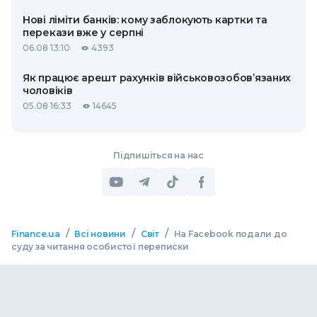
Нові ліміти банків: кому заблокують картки та
перекази вже у серпні
06.08 13:10
4393
Як працює арешт рахунків військовозобов’язаних
чоловіків
05.08 16:33
14645
Підпишіться на нас
/
/
/
Finance.ua
Всі новини
Світ
На Facebook подали до
суду за читання особистої переписки