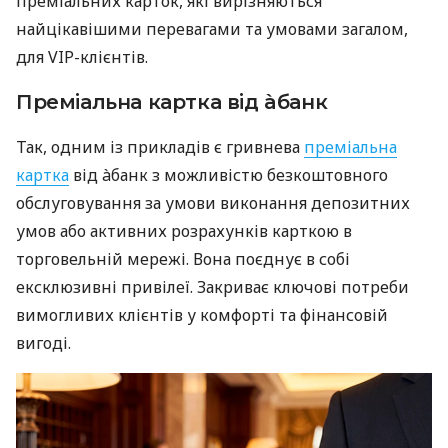
преміальних карток, які вирізняються
найцікавішими перевагами та умовами загалом,
для VIP-клієнтів.
Преміальна картка від àбанк
Так, одним із прикладів є гривнева
преміальна
картка
від àбанк з можливістю безкоштовного
обслуговування за умови виконання депозитних
умов або активних розрахунків карткою в
торговельній мережі. Вона поєднує в собі
ексклюзивні привілеї. Закриває ключові потреби
вимогливих клієнтів у комфорті та фінансовій
вигоді.