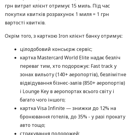
грн витрат клієнт отримує 15 миль. Під час
покупки квитків розрахунок 1 миля = 1 грн
вартості квитків.
Окрім того, з карткою Iron клієнт банку отримує:
цілодобовий консьєрж сервіс;
картка Mastercard World Elite надає безліч
переваг тим, хто подорожує: Fast track у
зонах вильоту (140+ аеропортів), безлімітне
відвідування бізнес-залів (850+ аеропортів)
і Lounge Key в аеропортах всього світу і
багато чого іншого;
картка Visa Infinite — знижки до 12% на
бронювання готелів, до 35% - у разі прокату
авто тощо;
страхування подорожей;