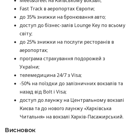
Meet&Greet на Київському вокзалі;
Fast Track в аеропортах Європи;
до 35% знижки на бронювання авто;
доступ до бізнес-залів Lounge Key по всьому
світу;
до 25% знижки на послуги ресторанів в
аеропортах;
програма страхування подорожей з
України;
телемедицина 24/7 з Visa;
-50% на поїздки до залізничних вокзалів та
назад від Bolt і Visa;
доступ до лаунжу на Центральному вокзалі
Києва та до нового лаунжу «Харківська
Читальня» на вокзалі Харків-Пасажирський.
Висновок