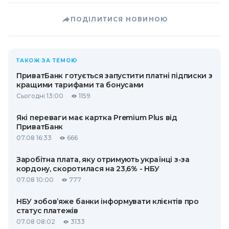
ПОДІЛИТИСЯ НОВИНОЮ
ТАКОЖ ЗА ТЕМОЮ
ПриватБанк готується запустити платні підписки з
кращими тарифами та бонусами
Сьогодні 13:00
1159
Які переваги має картка Premium Plus від
ПриватБанк
07.08 16:33
666
Заробітна плата, яку отримують українці з-за
кордону, скоротилася на 23,6% - НБУ
07.08 10:00
777
НБУ зобов’яже банки інформувати клієнтів про
статус платежів
07.08 08:02
3133