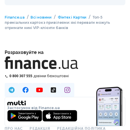
/
/
/
Finance.ua
Всі новини
Фінтех і Картки
Топ-5
преміальних карток з привілеями: які переваги можуть
отримати нині VIP-клієнти банків
Розраховуйте на
0 800 307 555
дзвінки безкоштовні
Застосунок від Finance.ua
ПРО НАС
РЕДАКЦІЯ
РЕДАКЦІЙНА ПОЛІТИКА