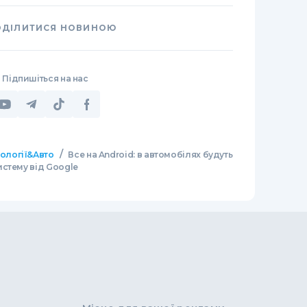
ОДІЛИТИСЯ НОВИНОЮ
Підпишіться на нас
/
нології&Авто
Все на Android: в автомобілях будуть
стему від Google