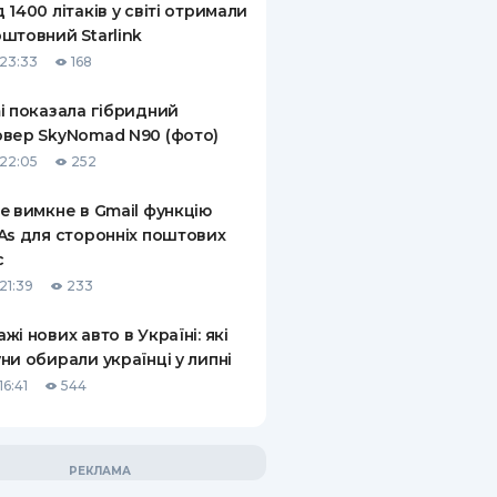
 1400 літаків у світі отримали
штовний Starlink
23:33
168
i показала гібридний
вер SkyNomad N90 (фото)
22:05
252
e вимкне в Gmail функцію
As для сторонніх поштових
с
21:39
233
жі нових авто в Україні: які
ни обирали українці у липні
6:41
544