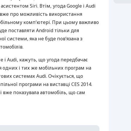
истентом Siri. Втім, угода Google і Audi
е вже про можливість використання
обільному комп’ютері. При цьому важливо
уде поставляти Android тільки для
ї системи, яка не буде пов’язана з
омобілів.
e і Audi, кажуть, що угода передбачає
 одних і тих же мобільних програм на
тових системах Audi. Очікується, що
спільної програми на виставці
CES
2014.
i вже показувала автомобіль, що сам