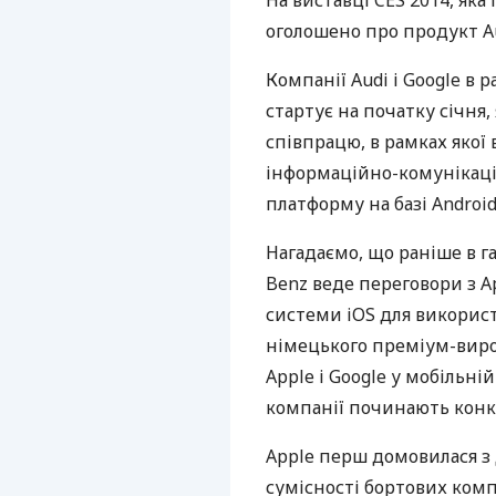
На виставці
CES
2014, яка 
оголошено про продукт Aud
Компанії Audi і Google в 
стартує на початку січня,
співпрацю, в рамках якої
інформаційно-комунікац
платформу на базі Android
Нагадаємо, що раніше в г
Benz веде переговори з A
системи iOS для використ
німецького преміум-виро
Apple і Google у мобільній
компанії починають конку
Apple перш домовилася з
сумісності бортових комп