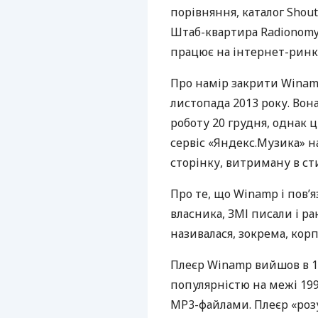
порівняння, каталог Shout
Штаб-квартира Radionomy
працює на інтернет-ринку
Про намір закрити Winamp
листопада 2013 року. Вон
роботу 20 грудня, однак 
сервіс «Яндекс.Музика» н
сторінку, витриману в ст
Про те, що Winamp і пов’
власника,
ЗМІ
писали і ра
називалася, зокрема, корп
Плеєр Winamp вийшов в 1
популярністю на межі 199
MP3-файлами. Плеєр «розу