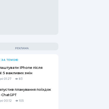
 ЗА ТЕМОЮ
лаштувати iPhone після
лі: 5 важливих змін
ні 01:27
83
запустив планування поїздок
 ChatGPT
ні 00:12
105