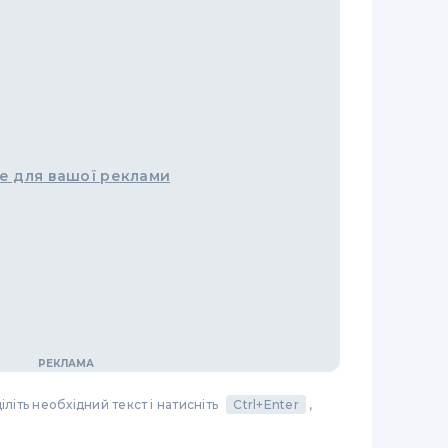
е для вашої реклами
літь необхідний текст і натисніть
Ctrl+Enter
,