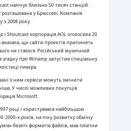
cast налічує близько 50 тисяч станцій.
 розташована у Брюсселі. Компанія
 з 2008 року.
 і Shoutcast корпорація
AOL
оголосила 20
а вказала, що сайти проектів припинять
цього не сталося. Російський музичний
а згадку про Winamp запустив спеціальну
илістиці плеєра.
язані з ним сервіси можуть змінити
ніше. У числі можливих покупців
орація Microsoft.
997 році і користувався найбільшою
0-2000-х років, на піку розвитку обміну
мів» безліч форматів файлів, мав плагіни