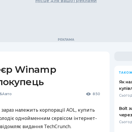
Місце для вашої реклами
еєр Winamp
ТАКОЖ
покупець
Як на
купів
ї&Авто
850
Сьогод
Bolt 
 зараз належить корпорації
AOL
, купить
через
володіє однойменним сервісом інтернет-
Сьогод
відомляє видання TechCrunch.