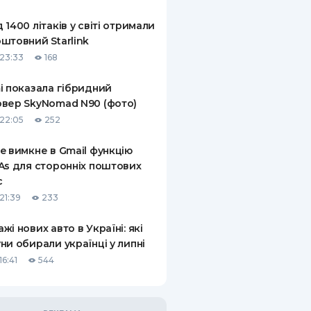
КИ ПО
 1400 літаків у світі отримали
ВАННЮ
штовний Starlink
23:33
168
ХОВІ ПОЛІСИ
i показала гібридний
І КОМПАНІЇ
вер SkyNomad N90 (фото)
 ПРО СТРАХОВІ
22:05
252
Ї
e вимкне в Gmail функцію
А І ОПЛАТА
As для сторонніх поштових
с
И
21:39
233
жі нових авто в Україні: які
ни обирали українці у липні
6:41
544