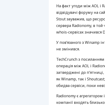
На факт угоди між
AOL
і 
відвідувачі форуму на сай
Stout зауважив, що ресу
сервера Radionomy, в той 
whois-сервісах значився
У пов’язаного з Winamp і
не змінився.
TechCrunch з посиланням 
операція між
AOL
і Radion
затверджені до п’ятниці, 
як Winamp, так і Shoutcas
обидва сервіси, поки нев
Radionomy є агрегатором і
компанії входять близько