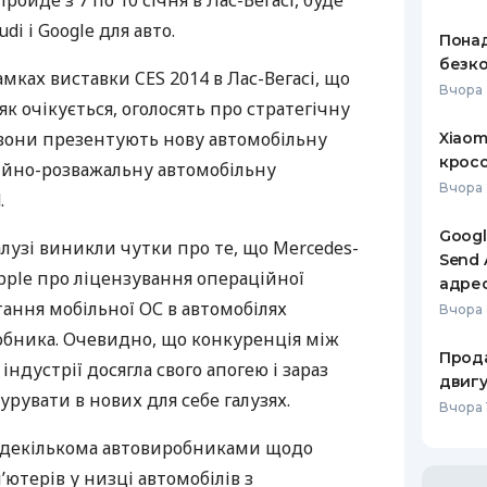
пройде з 7 по 10 січня в Лас-Вегасі, буде
i і Google для авто.
РЕЙТИНГ ДЕБЕТОВИХ
ПУТІВНИ
Понад
КАРТОК
СТРАХУ
безко
рамках виставки
CES
2014 в Лас-Вегасі, що
Вчора 
ЩОМІСЯЧНИЙ ОГЛЯД
ВСІ СТРА
 як очікується, оголосять про стратегічну
КЕШБЕКУ
 вони презентують нову автомобільну
Xiaom
СТРАХОВ
кросо
ПУТІВНИКИ ПО
ійно-розважальну автомобільну
БАНКІВСЬКИХ КАРТКАХ
ВІДГУКИ
Вчора 
.
КОМПАНІ
Googl
алузі виникли чутки про те, що Mercedes-
ДОСТАВК
Send 
pple про ліцензування операційної
адре
КОНТАКТ
ання мобільної ОС в автомобілях
Вчора 
бника. Очевидно, що конкуренція між
Прода
 індустрії досягла свого апогею і зараз
двигу
рувати в нових для себе галузях.
Вчора 1
 декількома автовиробниками щодо
’ютерів у низці автомобілів з