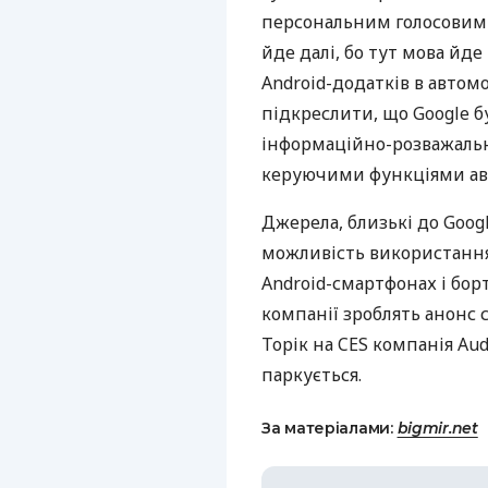
персональним голосовим ас
йде далі, бо тут мова йд
Android-додатків в автом
підкреслити, що Google б
інформаційно-розважально
керуючими функціями авт
Джерела, близькі до Googl
можливість використання
Android-смартфонах і бор
компанії зроблять анонс 
Торік на
CES
компанія Aud
паркується.
За матеріалами:
bigmir.net