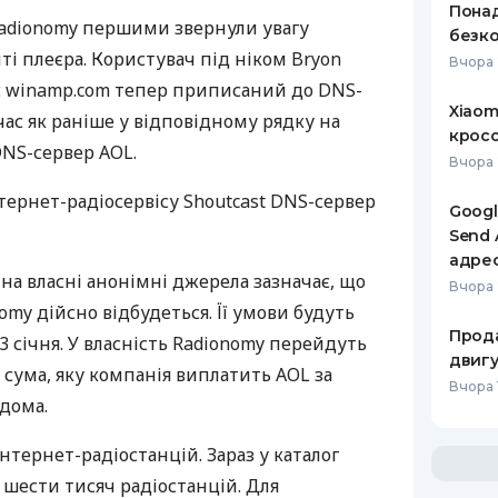
Понад
Radionomy першими звернули увагу
безко
ті плеєра. Користувач під ніком Bryon
Вчора 
рс winamp.com тепер приписаний до
DNS
-
Xiaom
час як раніше у відповідному рядку на
кросо
DNS
-сервер
AOL
.
Вчора 
нтернет-радіосервісу Shoutcast
DNS
-сервер
Googl
Send 
адре
на власні анонімні джерела зазначає, що
Вчора 
omy дійсно відбудеться. Її умови будуть
Прода
3 січня. У власність Radionomy перейдуть
двигу
t; сума, яку компанія виплатить
AOL
за
Вчора 1
ідома.
нтернет-радіостанцій. Зараз у каталог
 шести тисяч радіостанцій. Для