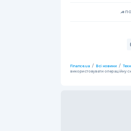
П
/
/
Finance.ua
Всі новини
Тех
використовувати операційну си