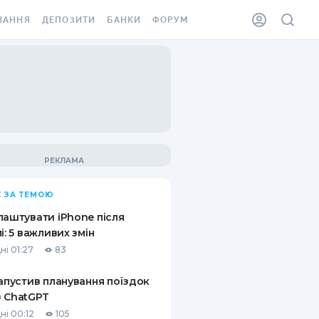
ВАННЯ
ДЕПОЗИТИ
БАНКИ
ФОРУМ
ІЛКА
ВСІ ДЕПОЗИТИ
ВСІ БАНКИ
АННЯ ЖИТЛА ВІД
ДЕПОЗИТИ В USD
ВІДГУКИ ПРО БАНКИ
 ШАХЕДІВ
ДЕПОЗИТИ В EUR
МІКРОФІНАНСОВІ
ХОВКА ЗА КОРДОН
ОРГАНІЗАЦІЇ
БОНУС ДО ДЕПОЗИТІВ
ВІДГУКИ ПРО МФО
УМОВИ АКЦІЇ
КАРТА
 ЗА ТЕМОЮ
ПИТАННЯ ТА ВІДПОВІДІ
ННА ВІНЬЄТКА
лаштувати iPhone після
ДЕПОЗИТНИЙ КАЛЬКУЛЯТОР
лі: 5 важливих змін
 СПІВРОБІТНИКІВ
ні 01:27
83
ПУТІВНИКИ ПО
SSISTANCE
ЗАОЩАДЖЕННЯМ
запустив планування поїздок
 ChatGPT
АННЯ ВІД
Х ВИПАДКІВ
ні 00:12
105