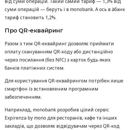
від суми операцій. Такий самий тариф — 1,3% від
суми операцій — беруть і в monobank. А ось в àбанк
тариф становить 1,2%.
Про QR-еквайринг
Разом з тим QR-еквайринг дозволяє приймати
оплату скануванням QR-коду або дистанційно
через посилання (без NFC) з карток будь-яких
банків платіжних систем.
Для користування QR-еквайрингом потрібен лише
смартфон із встановленим програмним
забезпеченням.
Наприклад, monobank розробив цілий сервіс
Expirenza by mono для ресторанів, кафе та інших
закладів, що дозволяє відвідувачам через QR-код