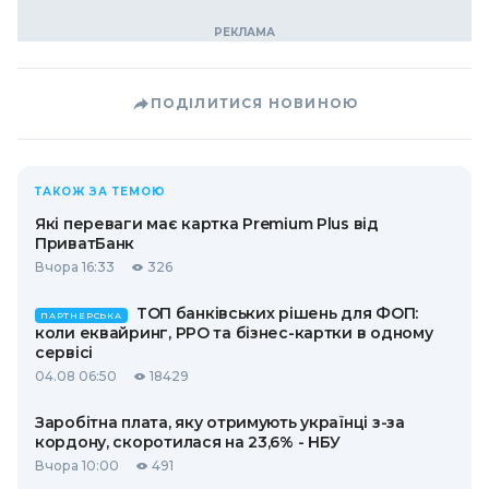
ПОДІЛИТИСЯ НОВИНОЮ
ТАКОЖ ЗА ТЕМОЮ
Які переваги має картка Premium Plus від
ПриватБанк
Вчора 16:33
326
ТОП банківських рішень для ФОП:
ПАРТНЕРСЬКА
коли еквайринг, РРО та бізнес-картки в одному
сервісі
04.08 06:50
18429
Заробітна плата, яку отримують українці з-за
кордону, скоротилася на 23,6% - НБУ
Вчора 10:00
491