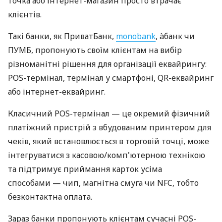
точка або інтернет-магазин просто втрачає
клієнтів.
Такі банки, як ПриватБанк,
monobank
, àбанк чи
ПУМБ, пропонують своїм клієнтам на вибір
різноманітні рішення для організації еквайрингу:
POS-термінал, термінал у смартфоні, QR-еквайринг
або інтернет-еквайринг.
Класичний POS-термінал — це окремий фізичний
платіжний пристрій з вбудованим принтером для
чеків, який встановлюється в торговій точці, може
інтегруватися з касовою/комп'ютерною технікою
та підтримує приймання карток усіма
способами — чип, магнітна смуга чи NFC, тобто
безконтактна оплата.
Зараз банки пропонують клієнтам сучасні POS-