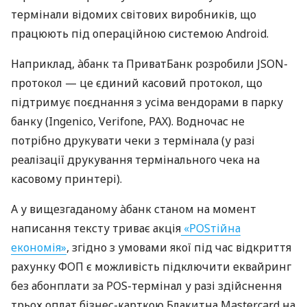
термінали відомих світових виробників, що
працюють під операційною системою Android.
Наприклад, àбанк та ПриватБанк розробили JSON-
протокол — це єдиний касовий протокол, що
підтримує поєднання з усіма вендорами в парку
банку (Ingenico, Verifone, PAX). Водночас не
потрібно друкувати чеки з термінала (у разі
реалізації друкування термінального чека на
касовому принтері).
А у вищезгаданому àбанк станом на момент
написання тексту триває акція
«POSтійна
економія»
, згідно з умовами якої під час відкриття
рахунку ФОП є можливість підключити еквайринг
без абонплати за POS-термінал у разі здійснення
трьох оплат бізнес-карткою Блакитна Mastercard на