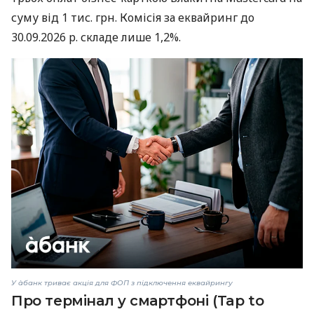
суму від 1 тис. грн. Комісія за еквайринг до
30.09.2026 р. складе лише 1,2%.
У àбанк триває акція для ФОП з підключення еквайрингу
Про термінал у смартфоні (Tap to