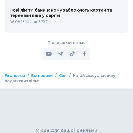
Нові ліміти банків: кому заблокують картки та
перекази вже у серпні
06.08 13:10
3737
Підпишіться на нас
/
/
/
Finance.ua
Всі новини
Світ
Китай скасує частину
податкових пільг
Місце для вашої реклами