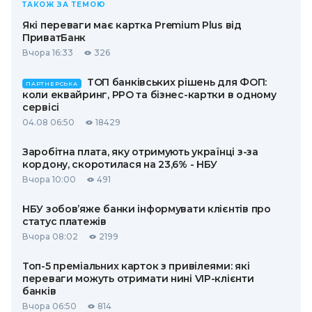
ТАКОЖ ЗА ТЕМОЮ
Які переваги має картка Premium Plus від
ПриватБанк
Вчора 16:33
326
ТОП банківських рішень для ФОП:
ПАРТНЕРСЬКА
коли еквайринг, РРО та бізнес-картки в одному
сервісі
04.08 06:50
18429
Заробітна плата, яку отримують українці з-за
кордону, скоротилася на 23,6% - НБУ
Вчора 10:00
491
НБУ зобов’яже банки інформувати клієнтів про
статус платежів
Вчора 08:02
2199
Топ-5 преміальних карток з привілеями: які
переваги можуть отримати нині VIP-клієнти
банків
Вчора 06:50
814