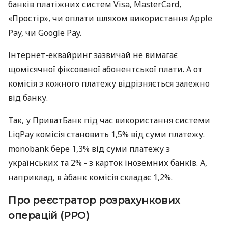
банків платіжних систем Visa, MasterCard,
«Простір», чи оплати шляхом використання Apple
Pay, чи Google Pay.
Інтернет-еквайринг зазвичай не вимагає
щомісячної фіксованої абонентської плати. А от
комісія з кожного платежу відрізняється залежно
від банку.
Так, у ПриватБанк під час використання системи
LiqPay комісія становить 1,5% від суми платежу.
monobank бере 1,3% від суми платежу з
українських та 2% - з карток іноземних банків. А,
наприклад, в àбанк комісія складає 1,2%.
Про реєстратор розрахункових
операцій (РРО)