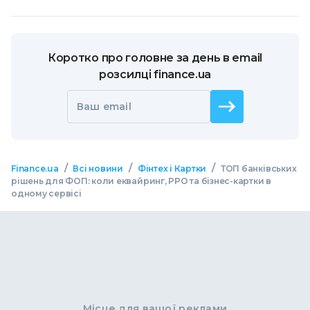
Коротко про головне за день в email
розсилці finance.ua
Ваш email
/
/
/
Finance.ua
Всі новини
Фінтех і Картки
ТОП банківських
рішень для ФОП: коли еквайринг, РРО та бізнес-картки в
одному сервісі
Місце для вашої реклами