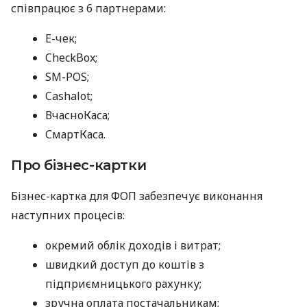
співпрацює з 6 партнерами:
E-чек;
CheckBox;
SM-POS;
Cashalot;
ВчасноКаса;
СмартКаса.
Про бізнес-картки
Бізнес-картка для ФОП забезпечує виконання
наступних процесів:
окремий облік доходів і витрат;
швидкий доступ до коштів з
підприємницького рахунку;
зручна оплата постачальникам;