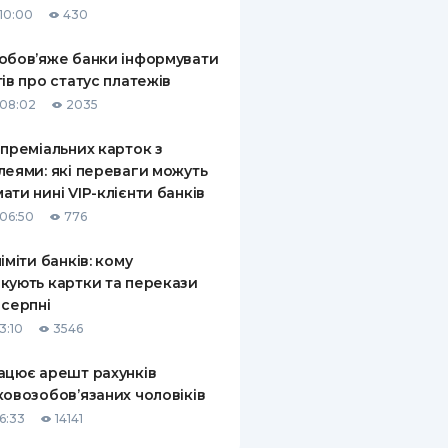
10:00
430
КИ ПО
ВАННЮ
обов’яже банки інформувати
тів про статус платежів
ХОВІ ПОЛІСИ
08:02
2035
І КОМПАНІЇ
 преміальних карток з
леями: які переваги можуть
 ПРО СТРАХОВІ
Ї
ати нині VIP-клієнти банків
06:50
776
А І ОПЛАТА
ліміти банків: кому
И
кують картки та перекази
 серпні
3:10
3546
ацює арешт рахунків
ковозобов’язаних чоловіків
6:33
14141