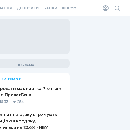
ВАННЯ
ДЕПОЗИТИ
БАНКИ
ФОРУМ
ІЛКА
ВСІ ДЕПОЗИТИ
ВСІ БАНКИ
АННЯ ЖИТЛА ВІД
ДЕПОЗИТИ В USD
ВІДГУКИ ПРО БАНКИ
 ШАХЕДІВ
ДЕПОЗИТИ В EUR
МІКРОФІНАНСОВІ
ХОВКА ЗА КОРДОН
ОРГАНІЗАЦІЇ
БОНУС ДО ДЕПОЗИТІВ
ВІДГУКИ ПРО МФО
УМОВИ АКЦІЇ
КАРТА
 ЗА ТЕМОЮ
ПИТАННЯ ТА ВІДПОВІДІ
ННА ВІНЬЄТКА
ереваги має картка Premium
ДЕПОЗИТНИЙ КАЛЬКУЛЯТОР
від ПриватБанк
 СПІВРОБІТНИКІВ
16:33
254
ПУТІВНИКИ ПО
SSISTANCE
ЗАОЩАДЖЕННЯМ
ітна плата, яку отримують
нці з-за кордону,
АННЯ ВІД
тилася на 23,6% - НБУ
Х ВИПАДКІВ