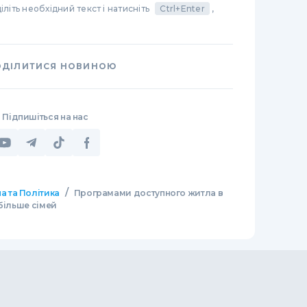
літь необхідний текст і натисніть
Ctrl+Enter
,
ОДІЛИТИСЯ НОВИНОЮ
Підпишіться на нас
/
а та Політика
Програмами доступного житла в
більше сімей