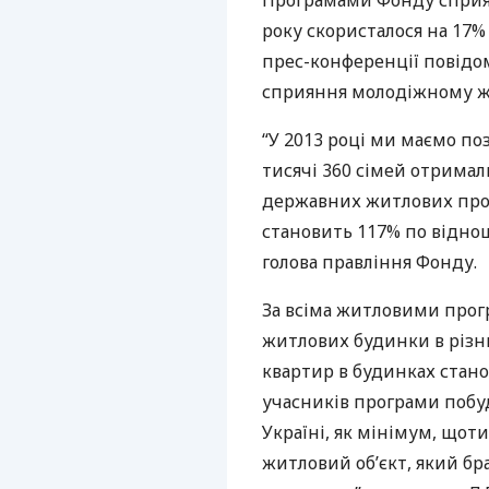
Програмами Фонду сприя
року скористалося на 17% 
прес-конференції повідо
сприяння молодіжному ж
“У 2013 році ми маємо по
тисячі 360 сімей отрима
державних житлових прог
становить 117% по віднош
голова правління Фонду.
За всіма житловими прог
житлових будинки в різни
квартир в будинках станов
учасників програми побу
Україні, як мінімум, щот
житловий об’єкт, який б