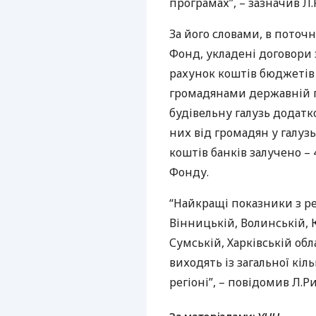
програмах”, – зазначив Л.
За його словами, в поточн
Фонд, укладені договори 
рахунок коштів бюджетів 
громадянами державній п
будівельну галузь додатк
них від громадян у галуз
коштів банків залучено – 
Фонду.
“Найкращі показники з ре
Вінницькій, Волинській, К
Сумській, Харківській обла
виходять із загальної кіл
регіоні”, – повідомив Л.Ри