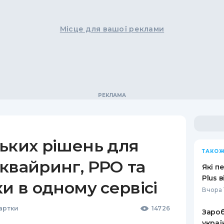
Місце для вашої реклами
ьких рішень для
ТАКОЖ
квайринг, РРО та
Які п
Plus 
ки в одному сервісі
Вчора 
Картки
14726
Зароб
украї