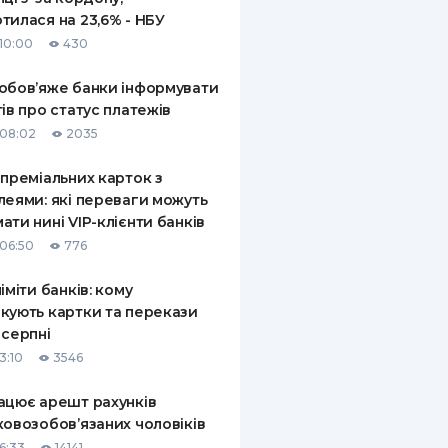
тилася на 23,6% - НБУ
10:00
430
обов’яже банки інформувати
тів про статус платежів
08:02
2035
 преміальних карток з
леями: які переваги можуть
ати нині VIP-клієнти банків
06:50
776
ліміти банків: кому
кують картки та перекази
 серпні
3:10
3546
ацює арешт рахунків
ковозобов’язаних чоловіків
6:33
14141