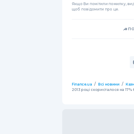
Якщо Ви помітили помилку, виді
щоб повідомити про це.
П
/
/
Finance.ua
Всі новини
Казн
2013 році скористалося на 17% 