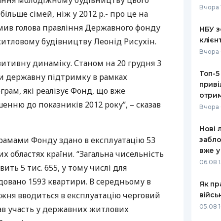
ння молодіжному будівництву цього
Вчора 
більше сімей, ніж у 2012 р.- про це на
РЕЙТИНГ ДЕБЕТОВИХ
ПУТІВНИ
КАРТОК
СТРАХУ
мив голова правління Державного фонду
НБУ з
клієн
итловому будівництву Леонід Рисухін.
ЩОМІСЯЧНИЙ ОГЛЯД
ВСІ СТРА
Вчора 
КЕШБЕКУ
зитивну динаміку. Станом на 20 грудня 3
СТРАХОВ
Топ-5
ПУТІВНИКИ ПО
ли державну підтримку в рамках
приві
БАНКІВСЬКИХ КАРТКАХ
ВІДГУКИ
рам, які реалізує Фонд, що вже
КОМПАНІ
отрим
енню до показників 2012 року”, – сказав
Вчора 
ДОСТАВК
Нові 
КОНТАКТ
рамами Фонду здано в експлуатацію 53
забло
вже у
х областях країни. “Загальна чисельність
06.08 1
ить 5 тис. 655, у тому числі для
довано 1593 квартири. В середньому в
Як пр
ижня вводиться в експлуатацію черговий
війсь
05.08 1
рав участь у державних житлових