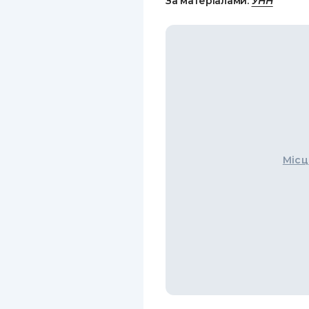
За матеріалами:
УНН
Місц