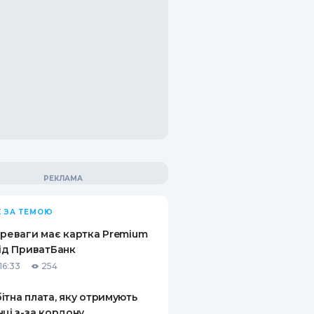
 ЗА ТЕМОЮ
ереваги має картка Premium
від ПриватБанк
16:33
254
ітна плата, яку отримують
нці з-за кордону,