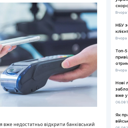
скоро
Вчора 
НБУ з
клієн
Вчора 
Топ-5
приві
отрим
Вчора 
Нові 
забло
вже у
06.08 1
Як пр
війсь
я вже недостатньо відкрити банківський
05.08 1