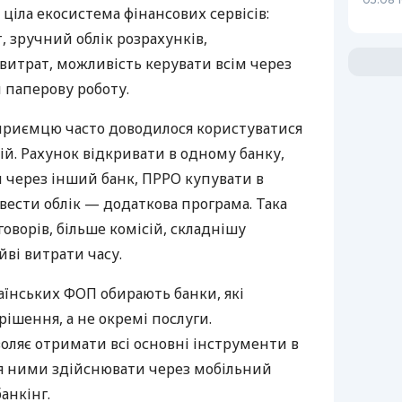
 ціла екосистема фінансових сервісів:
 зручний облік розрахунків,
витрат, можливість керувати всім через
 паперову роботу.
дприємцю часто доводилося користуватися
й. Рахунок відкривати в одному банку,
 через інший банк, ПРРО купувати в
вести облік — додаткова програма. Така
оворів, більше комісій, складнішу
йві витрати часу.
аїнських ФОП обирають банки, які
ішення, а не окремі послуги.
оляє отримати всі основні інструменти в
ня ними здійснювати через мобільний
анкінг.