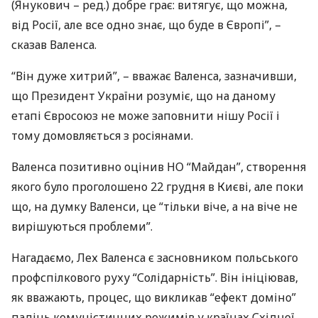
(Янукович – ред.) добре грає: витягує, що можна,
від Росії, але все одно знає, що буде в Європі”, –
сказав Валенса.
“Він дуже хитрий”, – вважає Валенса, зазначивши,
що Президент України розуміє, що на даному
етапі Євросоюз не може заповнити нішу Росії і
тому домовляється з росіянами.
Валенса позитивно оцінив НО “Майдан”, створення
якого було проголошено 22 грудня в Києві, але поки
що, на думку Валенси, це “тільки віче, а на віче не
вирішуються проблеми”.
Нагадаємо, Лех Валенса є засновником польського
профспілкового руху “Солідарність”. Він ініціював,
як вважають, процес, що викликав “ефект доміно”
падінь комуністичних режимів у країнах Східної