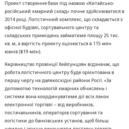
Проект створення бази під назвою «Китайсько-
російський хмарний склад» почне здійснюватися в
2014 році. Логістичний комплекс, що складається з
офісної будівлі, сортувального центру та
складських приміщень займатиме площу 25 тис.
кв. м, а вартість проекту оцінюється в 115 млн
юанів ($19 млн).
Керівництво провінції Хейлунцзян відзначає, що
робота логістичного центру буде орієнтована в
першу чергу на далекосхідні райони Росії. «За
допомогою технологій хмарних обчислень і
системи вона координуватиме дії всіх ланок
електронної торгівлі – від виробників,
постачальників, операторів сортування та
логістики до банківських установ, щоб більш
швидко і зручно виконувати доставку товарів