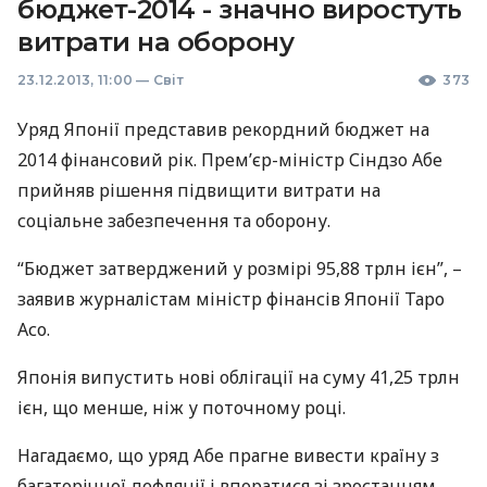
бюджет-2014 - значно виростуть
витрати на оборону
23.12.2013, 11:00
—
Світ
373
Уряд Японії представив рекордний бюджет на
2014 фінансовий рік. Прем’єр-міністр Сіндзо Абе
прийняв рішення підвищити витрати на
соціальне забезпечення та оборону.
“Бюджет затверджений у розмірі 95,88 трлн ієн”, –
заявив журналістам міністр фінансів Японії Таро
Асо.
Японія випустить нові облігації на суму 41,25 трлн
ієн, що менше, ніж у поточному році.
Нагадаємо, що уряд Абе прагне вивести країну з
багаторічної дефляції і впоратися зі зростанням