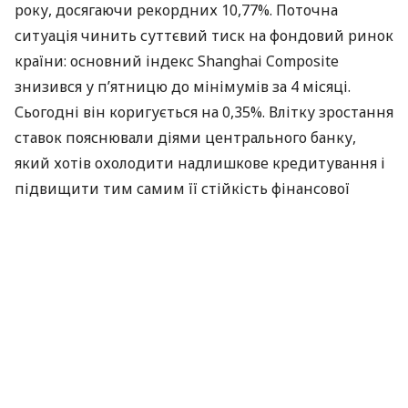
року, досягаючи рекордних 10,77%. Поточна
ситуація чинить суттєвий тиск на фондовий ринок
країни: основний індекс Shanghai Composite
знизився у п’ятницю до мінімумів за 4 місяці.
Сьогодні він коригується на 0,35%. Влітку зростання
ставок пояснювали діями центрального банку,
який хотів охолодити надлишкове кредитування і
підвищити тим самим її стійкість фінансової
системи, до того ж та криза збіглася з різким
зростанням доходностей за американськими
облігаціями, що в підсумку призвело китайський
ринок до падіння.
Цього разу ситуація майже повторюється. Банк
Китаю зазвичай проводив операції на грошовому
ринку щотижня по вівторках і четвергах, однак
протягом останніх трьох тижнів відмовлявся від