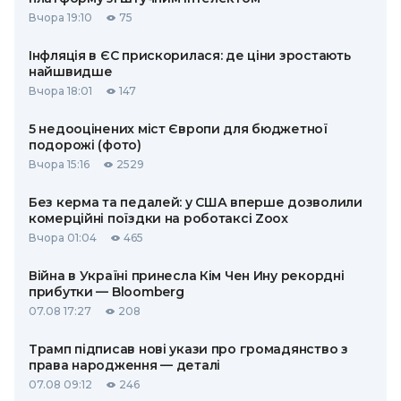
Вчора 19:10
75
Інфляція в ЄС прискорилася: де ціни зростають
найшвидше
Вчора 18:01
147
5 недооцінених міст Європи для бюджетної
подорожі (фото)
Вчора 15:16
2529
Без керма та педалей: у США вперше дозволили
комерційні поїздки на роботаксі Zoox
Вчора 01:04
465
Війна в Україні принесла Кім Чен Ину рекордні
прибутки — Bloomberg
07.08 17:27
208
Трамп підписав нові укази про громадянство з
права народження — деталі
07.08 09:12
246