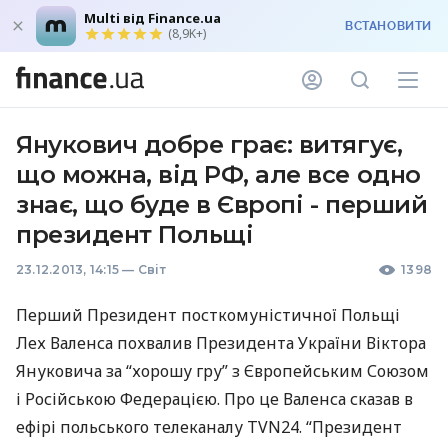
Multi від Finance.ua
ВСТАНОВИТИ
(8,9K+)
Янукович добре грає: витягує,
що можна, від РФ, але все одно
знає, що буде в Європі - перший
президент Польщі
23.12.2013, 14:15
—
Світ
1398
Перший Президент посткомуністичної Польщі
Лех Валенса похвалив Президента України Віктора
Януковича за “хорошу гру” з Європейським Союзом
і Російською Федерацією. Про це Валенса сказав в
ефірі польського телеканалу TVN24. “Президент