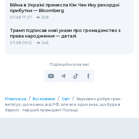
Війна в Україні принесла Кім Чен Ину рекордні
прибутки — Bloomberg
07.08 17:27
208
Трамп підписав нові укази про громадянство з
права народження — деталі
07.08 09:12
246
Підпишіться на нас
/
/
/
Finance.ua
Всі новини
Світ
Янукович добре грає:
витягує, що можна, від РФ, але все одно знає, що буде в
Європі - перший президент Польщі