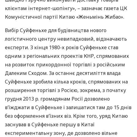
клієнтам інтернет-шопінгу», – зазначає газета ЦК
Комуністичної партії Китаю «Женьмінь Жибао».
Вибір Суйфеньхе для будівництва нового
логістичного центру невипадковий, відзначають
експерти. З кінця 1980-х років Суйфеньхе став
одним з регіональних проектів
КНР
, спрямованих
на розвиток прикордонної торгівлі з російським
Далеким Сходом. За останнє десятиліття влада
Суйфеньхе зробила кілька кроків, спрямованих на
розширення торгівлі з Росією, зокрема, з початку
грудня 2013 р. громадянам Росії дозволено
в’їжджати в Суйфеньхе і залишатися там до 15 днів
без оформлення в’їзних віз. Крім того, уряд Китаю
заснував в Суйфеньхе першу в Китаї
експериментальну зону, де дозволено вільне