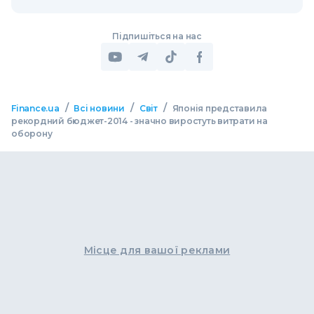
Підпишіться на нас
/
/
/
Finance.ua
Всі новини
Світ
Японія представила
рекордний бюджет-2014 - значно виростуть витрати на
оборону
Місце для вашої реклами