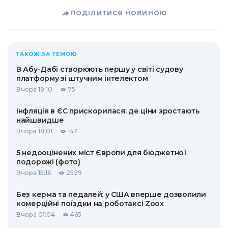
ПОДІЛИТИСЯ НОВИНОЮ
ТАКОЖ ЗА ТЕМОЮ
В Абу-Дабі створюють першу у світі судову
платформу зі штучним інтелектом
Вчора 19:10
75
Інфляція в ЄС прискорилася: де ціни зростають
найшвидше
Вчора 18:01
147
5 недооцінених міст Європи для бюджетної
подорожі (фото)
Вчора 15:16
2529
Без керма та педалей: у США вперше дозволили
комерційні поїздки на роботаксі Zoox
Вчора 01:04
465