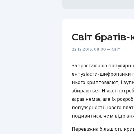
Світ братів-
22.12.2013, 08:00
—
Світ
За зростаючою популярніс
ентузіасти-шифропанки 
нього криптовалют, і зуп
збираються. Ніякої потре
зараз немає, але їх розр
популярності нового плат
подивитися, чим відрізня
Переважна більшість кри