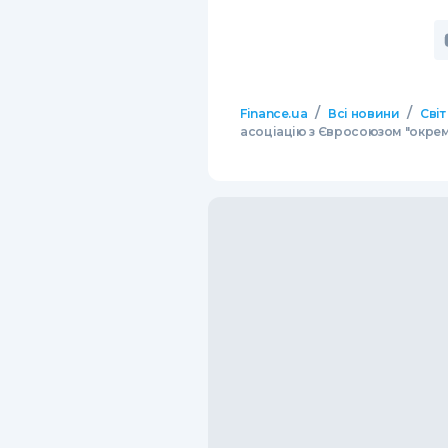
/
/
Finance.ua
Всі новини
Світ
асоціацію з Євросоюзом "окре