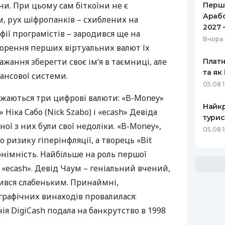
и. При цьому сам біткоїни не є
Перше
Арабс
 рух шіфропанків – схиблених на
2027 
фії програмістів – зародився ще на
Вчора 
творення перших віртуальних валют їх
жання зберегти своє ім’я в таємниці, але
Платн
та як
нансової системи.
05.08 
ажаються три цифрові валюти: «B-Money»
Найкр
d» Ніка Сабо (Nick Szabo) і «ecash» Девіда
турис
ної з них були свої недоліки. «B-Money»,
05.08 
 ризику гіперінфляції, а творець «Bit
онімність. Найбільше на роль першої
«ecash». Девід Чаум – геніальний вчений,
вився слабеньким. Принаймні,
графічних винаходів провалилася:
я DigiCash подала на банкрутство в 1998