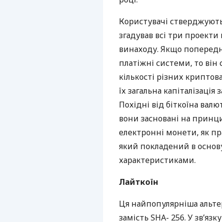
Користувачі стверджують
згадував всі три проекти
винаходу. Якщо попередн
платіжні системи, то він 
кількості різних криптов
їх загальна капіталізація
Похідні від біткоїна валю
вони засновані на принци
електронні монети, як п
який покладений в основ
характеристиками.
Лайткоїн
Ця найпопулярніша альтер
замість
SHA
- 256. У зв’я