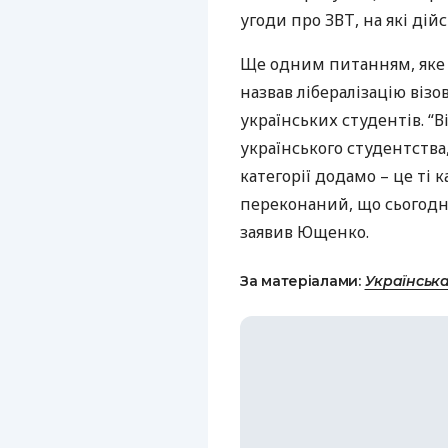
угоди про
ЗВТ
, на які дій
Ще одним питанням, яке 
назвав лібералізацію віз
українських студентів. “
українського студентства,
категорії додамо – це ті 
переконаний, що сьогодні
заявив Ющенко.
За матеріалами:
Українськ