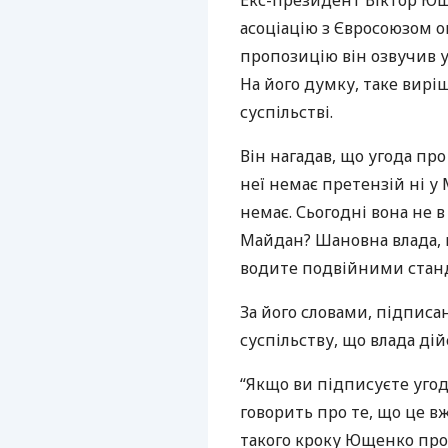
Екс-президент Віктор Ющ
асоціацію з Євросоюзом о
пропозицію він озвучив у 
На його думку, таке вирі
суспільстві.
Він нагадав, що угода про
неї немає претензій ні у 
немає. Сьогодні вона не в
Майдан? Шановна влада, п
водите подвійними станд
За його словами, підписа
суспільству, що влада ді
“Якщо ви підписуєте угод
говорить про те, що це вж
такого кроку Ющенко про