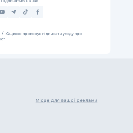
Підпишіться на нас
/
Ющенко пропонує підписати угоду про
мо"
Місце для вашої реклами