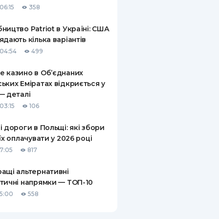
06:15
358
КИ ПО
ВАННЮ
ництво Patriot в Україні: США
ядають кілька варіантів
ХОВІ ПОЛІСИ
04:54
499
І КОМПАНІЇ
 казино в Об’єднаних
ьких Еміратах відкриється у
 ПРО СТРАХОВІ
Ї
— деталі
03:15
106
А І ОПЛАТА
і дороги в Польщі: які збори
И
 їх оплачувати у 2026 році
17:05
817
ащі альтернативні
тичні напрямки — ТОП-10
15:00
558