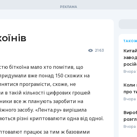
коїнів
ТАКОЖ
2163
Кита
завод
росій
тю біткоїна мало хто помітив, що
Вчора 
придумали вже понад 150 схожих на
инятися програмісти, схоже, не
Коли 
про т
би в такій кількості цифрових грошей
Вчора 
обники все ж планують заробити на
іжного засобу. «Лента.ру» вирішила
Вироб
ються різні криптовалюти одна від одної.
розгл
Вчора 
птовалют працює за тим ж базовими