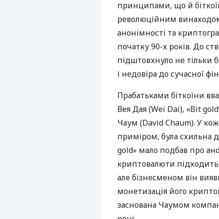
принципами, що й біткоїн
революційним винаходом,
анонімності та криптогра
початку 90-х років. До с
підштовхнуло не тільки ба
і недовіра до сучасної фі
Прабатьками біткоїни вв
Вея Дая (Wei Dai), «Bit gol
Чаум (David Chaum). У кож
приміром, була схильна до
gold» мало подбав про ан
криптовалюти підходить 
але бізнесменом він вия
монетизація його крипто
заснована Чаумом компані
році.