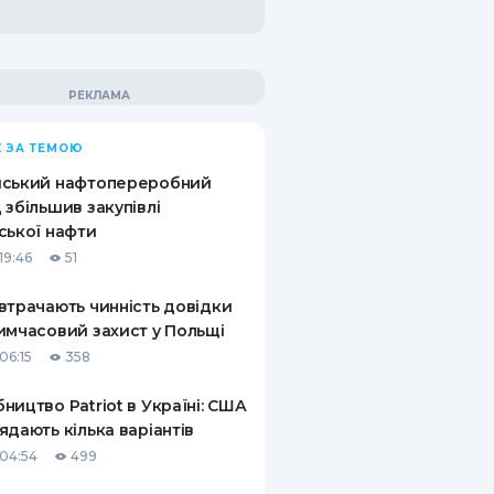
 ЗА ТЕМОЮ
йський нафтопереробний
 збільшив закупівлі
ської нафти
19:46
51
втрачають чинність довідки
имчасовий захист у Польщі
06:15
358
ництво Patriot в Україні: США
ядають кілька варіантів
04:54
499