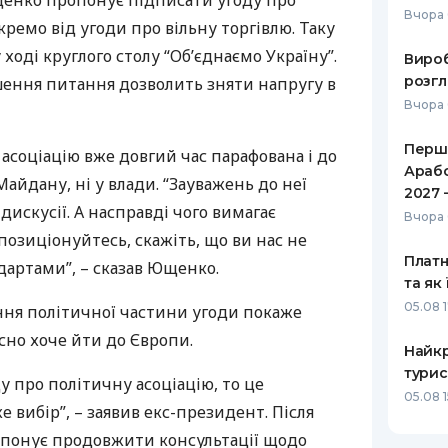
енко пропонує підписати угоду про
Вчора 
кремо від угоди про вільну торгівлю. Таку
РЕЙТИНГ ДЕБЕТОВИХ
ПУТІВНИ
КАРТОК
СТРАХУ
ході круглого столу “Об’єднаємо Україну”.
Вироб
розгл
шення питання дозволить зняти напругу в
ЩОМІСЯЧНИЙ ОГЛЯД
ВСІ СТРА
Вчора 
КЕШБЕКУ
СТРАХОВ
Перше
ПУТІВНИКИ ПО
 асоціацію вже довгий час парафована і до
Арабс
БАНКІВСЬКИХ КАРТКАХ
ВІДГУКИ
Майдану, ні у влади. “Зауважень до неї
КОМПАНІ
2027 
 дискусії. А насправді чого вимагає
Вчора 
ДОСТАВК
озиціонуйтесь, скажіть, що ви нас не
Платн
артами”, – сказав Ющенко.
КОНТАКТ
та як
05.08 
ння політичної частини угоди покаже
йсно хоче йти до Європи.
Найкр
турис
у про політичну асоціацію, то це
05.08 
е вибір”, – заявив екс-президент. Після
понує продовжити консультації щодо