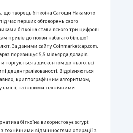
, що творець біткоїна Сатоши Накамото
 під час перших обговорень свого
иками біткоїна стали всього три цифрові
сам привів до появи набагато більшої
алют. За даними сайту Coinmarketcap.com,
 зараз перевищує 5,5 мільярда доларів.
ти торгуються з дисконтом до нього; всі
пі децентралізованості. Відрізняються
равило, криптографічним алгоритмом,
у емісії, та іншими технічними
натива біткоїна використовує scrypt
зку з технічними відмінностями операції з