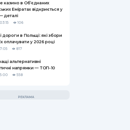
 казино в Об’єднаних
ьких Еміратах відкриється у
— деталі
03:15
106
і дороги в Польщі: які збори
 їх оплачувати у 2026 році
17:05
817
ащі альтернативні
тичні напрямки — ТОП-10
15:00
558